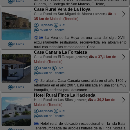
8 Fotos
Cuadra, La Bodega de San Marcos, El Teide, ...
Casa Rural Vera de La Hoya
Casa Rural en
San Miguel de Abona
a
(Tenerife)
35 km
de Malpaís (Tenerife)
10 plazas
35 €
75 km de Tenerife
La Vera de La Hoya es una casa del siglo XVIII,
exquisitamente restaurada, reconvertida en alojamiento
8 Fotos
rural con todas las comodidades. Casa ...
Casa Canaria La Fortaleza
Casa Rural en
El Tanque
a
37,1 km
de
(Tenerife)
Malpaís (Tenerife)
4 plazas
15 €
63 km de Tenerife
Se alquila Casa Canaria construida en el año 1805 y
reformada en el año 2007. Está ubicada en una zona muy
8 Fotos
tranquila, perfecta para desconec ...
Hotel Rural Finca La Hacienda
Hotel Rural en
Los Silos
a
39,2 km
de
(Tenerife)
Malpaís (Tenerife)
30 plazas
30 €
68 km de Tenerife
Hotel rural de ubicación excepcional en la Isla Baja,
Tenerife, rodeada de arboles frutales de la Finca, vistas al