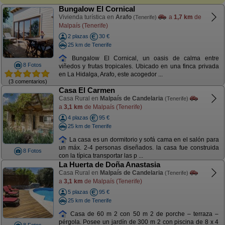
Bungalow El Cornical
Vivienda turística en
Arafo
a
1,7 km
de
(Tenerife)
Malpaís (Tenerife)
2 plazas
30 €
25 km de Tenerife
Bungalow El Cornical, un oasis de calma entre
8 Fotos
viñedos y frutas tropicales. Ubicado en una finca privada
en La Hidalga, Arafo, este acogedor ...
(3 comentarios)
Casa El Carmen
Casa Rural en
Malpaís de Candelaria
(Tenerife)
a
3,1 km
de Malpaís (Tenerife)
4 plazas
95 €
25 km de Tenerife
La casa es un dormitorio y sofá cama en el salón para
un máx. 2-4 personas diseñados. la casa fue construida
8 Fotos
con la típica transportar las p ...
La Huerta de Doña Anastasia
Casa Rural en
Malpaís de Candelaria
(Tenerife)
a
3,1 km
de Malpaís (Tenerife)
5 plazas
95 €
25 km de Tenerife
Casa de 60 m 2 con 50 m 2 de porche – terraza –
pérgola. Posee un jardín de 300 m 2 con piscina de 8 x 4