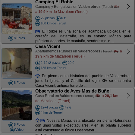
Camping El Roble
Camping y Bungalows en
Valderrobres
(Teruel)
a
19,9 km
de Mazaleon (Teruel)
22 plazas
6 €
180 km de Teruel
El Roble es una zona de acampada ubicada en el
corazón del Matarraña, es un entorno idóneo para
8 Fotos
prácticar deportes de montaña, senderismo, e ...
Casa Vicent
Apartamentos Rurales en
Valderrobres
a
(Teruel)
19,9 km
de Mazaleon (Teruel)
2-12+2 plazas
20 €
185 km de Teruel
En pleno centro histórico del pueblo de Valderrobres
junto la Iglesia y el Castillo del siglo XIV se encuentra
8 Fotos
Casa Vicent, antigua torre de ...
Observatorio de Aves Mas de Buñol
Casa Rural en
Valderrobres
a
20,1 km
(Teruel)
de Mazaleon (Teruel)
12+4 plazas
47 €
4 km de Teruel
Nuestra Masia, está ubicada en plena Naturaleza
8 Fotos
con unas vistas expectaculares, y en su planta superior
Video
está construido el único Observatori ...