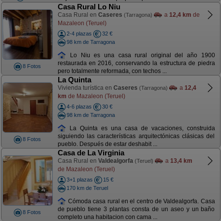
Casa Rural Lo Niu
Casa Rural en
Caseres
a
12,4 km
de
(Tarragona)
Mazaleon (Teruel)
2-4 plazas
32 €
98 km de Tarragona
Lo Niu es una casa rural original del año 1900
restaurada en 2016, conservando la estructura de piedra
8 Fotos
pero totalmente reformada, con techos ...
La Quinta
Vivienda turística en
Caseres
a
12,4
(Tarragona)
km
de Mazaleon (Teruel)
4-6 plazas
30 €
98 km de Tarragona
La Quinta es una casa de vacaciones, construida
siguiendo las características arquitectónicas clásicas del
8 Fotos
pueblo. Después de estar deshabit ...
Casa de La Virginia
Casa Rural en
Valdealgorfa
a
13,4 km
(Teruel)
de Mazaleon (Teruel)
3+1 plazas
15 €
170 km de Teruel
Cómoda casa rural en el centro de Valdealgorfa. Casa
de pueblo tiene 3 plantas consta de un aseo y un baño
8 Fotos
completo una habitacion con cama ...