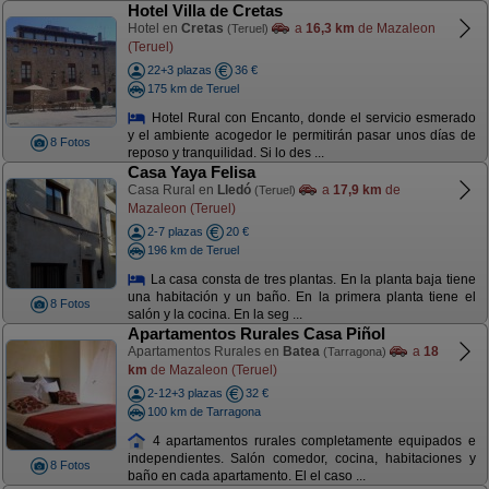
Hotel Villa de Cretas
Hotel en
Cretas
a
16,3 km
de Mazaleon
(Teruel)
(Teruel)
22+3 plazas
36 €
175 km de Teruel
Hotel Rural con Encanto, donde el servicio esmerado
y el ambiente acogedor le permitirán pasar unos días de
8 Fotos
reposo y tranquilidad. Si lo des ...
Casa Yaya Felisa
Casa Rural en
Lledó
a
17,9 km
de
(Teruel)
Mazaleon (Teruel)
2-7 plazas
20 €
196 km de Teruel
La casa consta de tres plantas. En la planta baja tiene
una habitación y un baño. En la primera planta tiene el
8 Fotos
salón y la cocina. En la seg ...
Apartamentos Rurales Casa Piñol
Apartamentos Rurales en
Batea
a
18
(Tarragona)
km
de Mazaleon (Teruel)
2-12+3 plazas
32 €
100 km de Tarragona
4 apartamentos rurales completamente equipados e
independientes. Salón comedor, cocina, habitaciones y
8 Fotos
baño en cada apartamento. El el caso ...