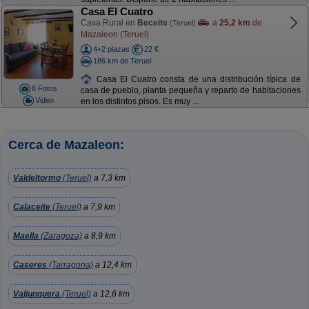
Casa El Cuatro
Casa Rural en
Beceite
a
25,2 km
de
(Teruel)
Mazaleon (Teruel)
4+2 plazas
22 €
186 km de Teruel
Casa El Cuatro consta de una distribución típica de
8 Fotos
casa de pueblo, planta pequeña y reparto de habitaciones
Video
en los distintos pisos. Es muy ...
Cerca de Mazaleon:
Valdeltormo
(Teruel)
a 7,3 km
Calaceite
(Teruel)
a 7,9 km
Maella
(Zaragoza)
a 8,9 km
Caseres
(Tarragona)
a 12,4 km
Valjunquera
(Teruel)
a 12,6 km