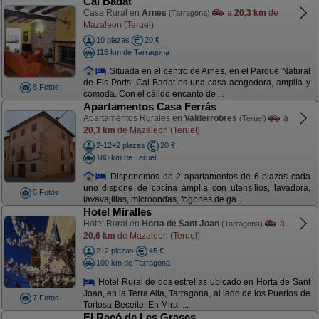
Cal Badat
Casa Rural en
Arnes
a
20,3 km
de
(Tarragona)
Mazaleon (Teruel)
10 plazas
20 €
115 km de Tarragona
Situada en el centro de Arnes, en el Parque Natural
de Els Ports, Cal Badat es una casa acogedora, amplia y
8 Fotos
cómoda. Con el cálido encanto de ...
Apartamentos Casa Ferrás
Apartamentos Rurales en
Valderrobres
a
(Teruel)
20,3 km
de Mazaleon (Teruel)
2-12+2 plazas
20 €
180 km de Teruel
Disponemos de 2 apartamentos de 6 plazas cada
uno dispone de cocina ámplia con utensilios, lavadora,
6 Fotos
lavavajillas, microondas, fogones de ga ...
Hotel Miralles
Hotel Rural en
Horta de Sant Joan
a
(Tarragona)
20,6 km
de Mazaleon (Teruel)
2+2 plazas
45 €
100 km de Tarragona
Hotel Rural de dos estrellas ubicado en Horta de Sant
Joan, en la Terra Alta, Tarragona, al lado de los Puertos de
7 Fotos
Tortosa-Beceite. En Miral ...
El Racó de Les Grases