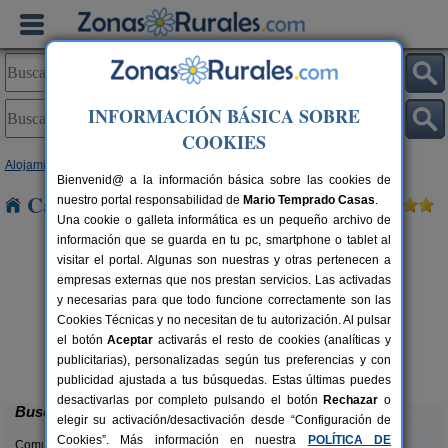
INFORMACIÓN BÁSICA SOBRE
COOKIES
Alojamientos
>
Aragón
>
Teruel
> Mazaleon
Bienvenid@ a la información básica sobre las cookies de
Casas Rurales cerca de Mazaleon
nuestro portal responsabilidad de
Mario Temprado Casas
.
Una cookie o galleta informática es un pequeño archivo de
información que se guarda en tu pc, smartphone o tablet al
visitar el portal. Algunas son nuestras y otras pertenecen a
empresas externas que nos prestan servicios. Las activadas
y necesarias para que todo funcione correctamente son las
Cookies Técnicas y no necesitan de tu autorización. Al pulsar
el botón
Aceptar
activarás el resto de cookies (analíticas y
Fonda Josefina
rs.
10 pers.
publicitarias), personalizadas según tus preferencias y con
 €
18 €
Villarluengo (Teruel)
desde
publicidad ajustada a tus búsquedas. Estas últimas puedes
desactivarlas por completo pulsando el botón
Rechazar
o
Buscar
elegir su activación/desactivación desde “Configuración de
Cookies”. Más información en nuestra
POLÍTICA DE
Comunidades: