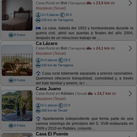
Casa Rural en
Bot
a
23,9 km
de
(Tarragona)
Mazaleon (Teruel)
11+3 plazas
30 €
100 km de Tarragona
La casa, datada del 1853 y bombardeada durante la
guerra civil, abrió sus puertas a finales del año 2004,
8 Fotos
después de un minucioso trabajo de ...
Ca Lázaro
Casa Rural en
Bot
a
24,1 km
de
(Tarragona)
Mazaleon (Teruel)
5+3 plazas
26 €
100 km de Tarragona
Casa rural totalmente equipada a precios razonables.
Queremos ofreceros tranquilidad, comodidad y, a través
8 Fotos
del trato familiar y ameno, la r ...
Casa Juano
Casa Rural en
Ráfales
a
24,7 km
de
(Teruel)
Mazaleon (Teruel)
5+1 plazas
22 €
180 km de Teruel
Apartamento independiente que forma parte de una
casona solariega de principios del S. XVIII restaurada en
8 Fotos
2009 y 2010 en Rafales, conjunto ...
Casa El Puente