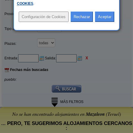
COOKIES
.
Provincias/Islas:
Tipo alquiler:
Plazas:
X
Entrada:
Salida:
Fechas más buscadas
pueblo:
MÁS FILTROS
No se han encontrado alojamientos en
Mazaleon
(Teruel)
... PERO, TE SUGERIMOS ALOJAMIENTOS CERCANOS
: