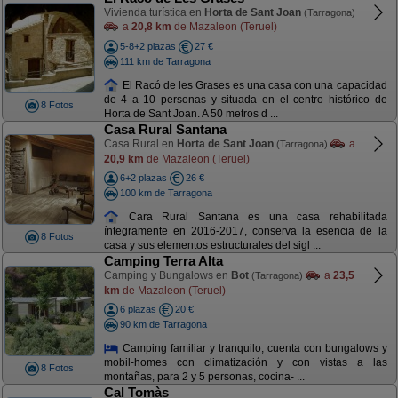
Vivienda turística en
Horta de Sant Joan
(Tarragona)
a
20,8 km
de Mazaleon (Teruel)
5-8+2 plazas
27 €
111 km de Tarragona
El Racó de les Grases es una casa con una capacidad
de 4 a 10 personas y situada en el centro histórico de
8 Fotos
Horta de Sant Joan. A 50 metros d ...
Casa Rural Santana
Casa Rural en
Horta de Sant Joan
a
(Tarragona)
20,9 km
de Mazaleon (Teruel)
6+2 plazas
26 €
100 km de Tarragona
Cara Rural Santana es una casa rehabilitada
íntegramente en 2016-2017, conserva la esencia de la
8 Fotos
casa y sus elementos estructurales del sigl ...
Camping Terra Alta
Camping y Bungalows en
Bot
a
23,5
(Tarragona)
km
de Mazaleon (Teruel)
6 plazas
20 €
90 km de Tarragona
Camping familiar y tranquilo, cuenta con bungalows y
mobil-homes con climatización y con vistas a las
8 Fotos
montañas, para 2 y 5 personas, cocina- ...
Cal Tomàs