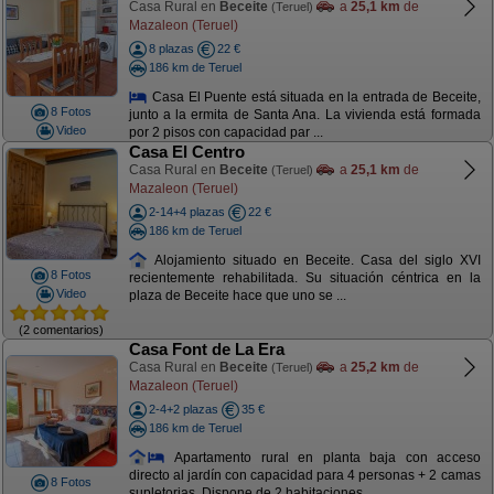
Casa Rural en
Beceite
a
25,1 km
de
(Teruel)
Mazaleon (Teruel)
8 plazas
22 €
186 km de Teruel
Casa El Puente está situada en la entrada de Beceite,
8 Fotos
junto a la ermita de Santa Ana. La vivienda está formada
Video
por 2 pisos con capacidad par ...
Casa El Centro
Casa Rural en
Beceite
a
25,1 km
de
(Teruel)
Mazaleon (Teruel)
2-14+4 plazas
22 €
186 km de Teruel
Alojamiento situado en Beceite. Casa del siglo XVI
8 Fotos
recientemente rehabilitada. Su situación céntrica en la
Video
plaza de Beceite hace que uno se ...
(2 comentarios)
Casa Font de La Era
Casa Rural en
Beceite
a
25,2 km
de
(Teruel)
Mazaleon (Teruel)
2-4+2 plazas
35 €
186 km de Teruel
Apartamento rural en planta baja con acceso
directo al jardín con capacidad para 4 personas + 2 camas
8 Fotos
supletorias. Dispone de 2 habitaciones ...