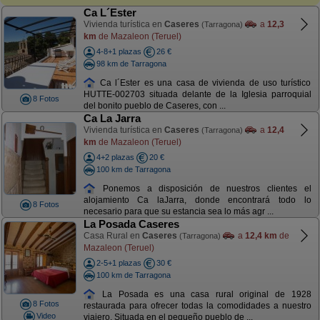
Ca L´Ester
Vivienda turística en
Caseres
a
12,3
(Tarragona)
km
de Mazaleon (Teruel)
4-8+1 plazas
26 €
98 km de Tarragona
Ca l´Ester es una casa de vivienda de uso turístico
HUTTE-002703 situada delante de la Iglesia parroquial
8 Fotos
del bonito pueblo de Caseres, con ...
Ca La Jarra
Vivienda turística en
Caseres
a
12,4
(Tarragona)
km
de Mazaleon (Teruel)
4+2 plazas
20 €
100 km de Tarragona
Ponemos a disposición de nuestros clientes el
alojamiento Ca laJarra, donde encontrará todo lo
8 Fotos
necesario para que su estancia sea lo más agr ...
La Posada Caseres
Casa Rural en
Caseres
a
12,4 km
de
(Tarragona)
Mazaleon (Teruel)
2-5+1 plazas
30 €
100 km de Tarragona
La Posada es una casa rural original de 1928
8 Fotos
restaurada para ofrecer todas la comodidades a nuestro
Video
viajero. Situada en el pequeño pueblo de ...