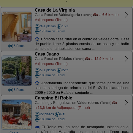
Casa de La Virginia
Casa Rural en
Valdealgorfa
a
6,6 km
de
(Teruel)
Valjunquera (Teruel)
3+1 plazas
15 €
170 km de Teruel
Cómoda casa rural en el centro de Valdealgorfa. Casa
de pueblo tiene 3 plantas consta de un aseo y un baño
8 Fotos
completo una habitacion con cama ...
Casa Juano
Casa Rural en
Ráfales
a
12,9 km
de
(Teruel)
Valjunquera (Teruel)
5+1 plazas
22 €
180 km de Teruel
Apartamento independiente que forma parte de una
casona solariega de principios del S. XVIII restaurada en
8 Fotos
2009 y 2010 en Rafales, conjunto ...
Camping El Roble
Camping y Bungalows en
Valderrobres
(Teruel)
a
13,6 km
de Valjunquera (Teruel)
22 plazas
6 €
180 km de Teruel
El Roble es una zona de acampada ubicada en el
corazón del Matarraña, es un entorno idóneo para