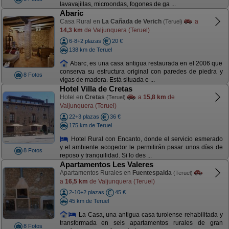
lavavajillas, microondas, fogones de ga ...
Abaric
Casa Rural en
La Cañada de Verich
a
(Teruel)
14,3 km
de Valjunquera (Teruel)
6-8+2 plazas
20 €
138 km de Teruel
Abarc, es una casa antigua restaurada en el 2006 que
conserva su estructura original con paredes de piedra y
8 Fotos
vigas de madera. Está situada e ...
Hotel Villa de Cretas
Hotel en
Cretas
a
15,8 km
de
(Teruel)
Valjunquera (Teruel)
22+3 plazas
36 €
175 km de Teruel
Hotel Rural con Encanto, donde el servicio esmerado
y el ambiente acogedor le permitirán pasar unos días de
8 Fotos
reposo y tranquilidad. Si lo des ...
Apartamentos Les Valeres
Apartamentos Rurales en
Fuentespalda
(Teruel)
a
16,5 km
de Valjunquera (Teruel)
2-10+2 plazas
45 €
45 km de Teruel
La Casa, una antigua casa turolense rehabilitada y
transformada en seis apartamentos rurales de gran
8 Fotos