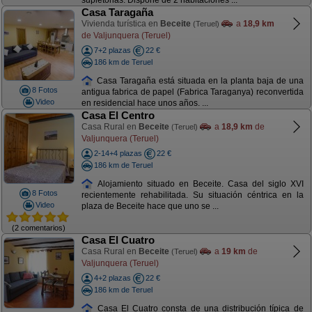
supletorias. Dispone de 2 habitaciones ...
Casa Taragaña
Vivienda turística en
Beceite
a
18,9 km
(Teruel)
de Valjunquera (Teruel)
7+2 plazas
22 €
186 km de Teruel
Casa Taragaña está situada en la planta baja de una
8 Fotos
antigua fabrica de papel (Fabrica Taraganya) reconvertida
Video
en residencial hace unos años. ...
Casa El Centro
Casa Rural en
Beceite
a
18,9 km
de
(Teruel)
Valjunquera (Teruel)
2-14+4 plazas
22 €
186 km de Teruel
Alojamiento situado en Beceite. Casa del siglo XVI
8 Fotos
recientemente rehabilitada. Su situación céntrica en la
Video
plaza de Beceite hace que uno se ...
(2 comentarios)
Casa El Cuatro
Casa Rural en
Beceite
a
19 km
de
(Teruel)
Valjunquera (Teruel)
4+2 plazas
22 €
186 km de Teruel
Casa El Cuatro consta de una distribución típica de