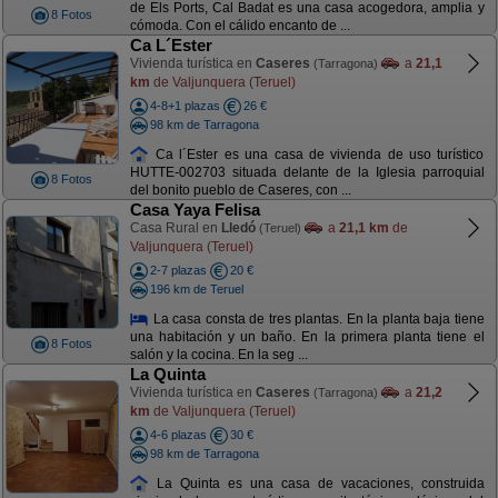
de Els Ports, Cal Badat es una casa acogedora, amplia y
8 Fotos
cómoda. Con el cálido encanto de ...
Ca L´Ester
Vivienda turística en
Caseres
a
21,1
(Tarragona)
km
de Valjunquera (Teruel)
4-8+1 plazas
26 €
98 km de Tarragona
Ca l´Ester es una casa de vivienda de uso turístico
HUTTE-002703 situada delante de la Iglesia parroquial
8 Fotos
del bonito pueblo de Caseres, con ...
Casa Yaya Felisa
Casa Rural en
Lledó
a
21,1 km
de
(Teruel)
Valjunquera (Teruel)
2-7 plazas
20 €
196 km de Teruel
La casa consta de tres plantas. En la planta baja tiene
una habitación y un baño. En la primera planta tiene el
8 Fotos
salón y la cocina. En la seg ...
La Quinta
Vivienda turística en
Caseres
a
21,2
(Tarragona)
km
de Valjunquera (Teruel)
4-6 plazas
30 €
98 km de Tarragona
La Quinta es una casa de vacaciones, construida