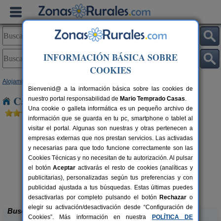
INFORMACIÓN BÁSICA SOBRE
COOKIES
Alojamientos
>
Aragón
>
Teruel
> Valjunquera
Bienvenid@ a la información básica sobre las cookies de
Casas Rurales cerca de Valjunquera
nuestro portal responsabilidad de
Mario Temprado Casas
.
Una cookie o galleta informática es un pequeño archivo de
información que se guarda en tu pc, smartphone o tablet al
visitar el portal. Algunas son nuestras y otras pertenecen a
empresas externas que nos prestan servicios. Las activadas
y necesarias para que todo funcione correctamente son las
Cookies Técnicas y no necesitan de tu autorización. Al pulsar
el botón
Aceptar
activarás el resto de cookies (analíticas y
publicitarias), personalizadas según tus preferencias y con
Casa Rural Los Cerezos
rs.
10+2 pers.
 €
20 €
publicidad ajustada a tus búsquedas. Estas últimas puedes
Los Cerezos (Teruel)
desde
desactivarlas por completo pulsando el botón
Rechazar
o
elegir su activación/desactivación desde “Configuración de
Buscar
Cookies”. Más información en nuestra
POLÍTICA DE