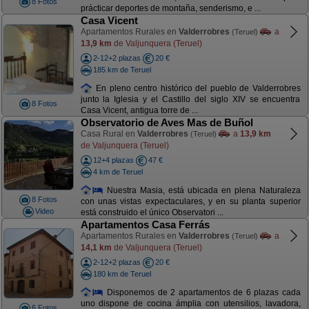
8 Fotos
prácticar deportes de montaña, senderismo, e ...
Casa Vicent
Apartamentos Rurales en
Valderrobres
a
(Teruel)
13,9 km
de Valjunquera (Teruel)
2-12+2 plazas
20 €
185 km de Teruel
En pleno centro histórico del pueblo de Valderrobres
junto la Iglesia y el Castillo del siglo XIV se encuentra
8 Fotos
Casa Vicent, antigua torre de ...
Observatorio de Aves Mas de Buñol
Casa Rural en
Valderrobres
a
13,9 km
(Teruel)
de Valjunquera (Teruel)
12+4 plazas
47 €
4 km de Teruel
Nuestra Masia, está ubicada en plena Naturaleza
8 Fotos
con unas vistas expectaculares, y en su planta superior
Video
está construido el único Observatori ...
Apartamentos Casa Ferrás
Apartamentos Rurales en
Valderrobres
a
(Teruel)
14,1 km
de Valjunquera (Teruel)
2-12+2 plazas
20 €
180 km de Teruel
Disponemos de 2 apartamentos de 6 plazas cada
uno dispone de cocina ámplia con utensilios, lavadora,
6 Fotos