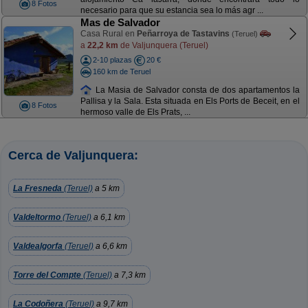
8 Fotos
necesario para que su estancia sea lo más agr ...
Mas de Salvador
Casa Rural en
Peñarroya de Tastavins
(Teruel)
a
22,2 km
de Valjunquera (Teruel)
2-10 plazas
20 €
160 km de Teruel
La Masia de Salvador consta de dos apartamentos la
Pallisa y la Sala. Esta situada en Els Ports de Beceit, en el
8 Fotos
hermoso valle de Els Prats, ...
Cerca de Valjunquera:
La Fresneda
(Teruel)
a 5 km
Valdeltormo
(Teruel)
a 6,1 km
Valdealgorfa
(Teruel)
a 6,6 km
Torre del Compte
(Teruel)
a 7,3 km
La Codoñera
(Teruel)
a 9,7 km