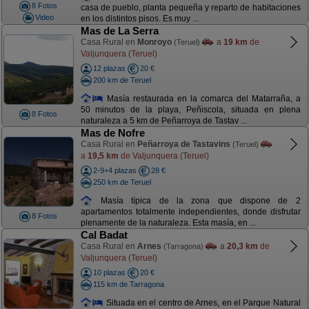
8 Fotos
casa de pueblo, planta pequeña y reparto de habitaciones
Video
en los distintos pisos. Es muy ...
Mas de La Serra
Casa Rural en
Monroyo
a
19 km
de
(Teruel)
Valjunquera (Teruel)
12 plazas
20 €
200 km de Teruel
Masía restaurada en la comarca del Matarraña, a
50 minutos de la playa, Peñiscola, situada en plena
8 Fotos
naturaleza a 5 km de Peñarroya de Tastav ...
Mas de Nofre
Casa Rural en
Peñarroya de Tastavins
(Teruel)
a
19,5 km
de Valjunquera (Teruel)
2-9+4 plazas
28 €
250 km de Teruel
Masía típica de la zona que dispone de 2
apartamentos totalmente independientes, donde disfrutar
8 Fotos
plenamente de la naturaleza. Esta masía, en ...
Cal Badat
Casa Rural en
Arnes
a
20,3 km
de
(Tarragona)
Valjunquera (Teruel)
10 plazas
20 €
115 km de Tarragona
Situada en el centro de Arnes, en el Parque Natural