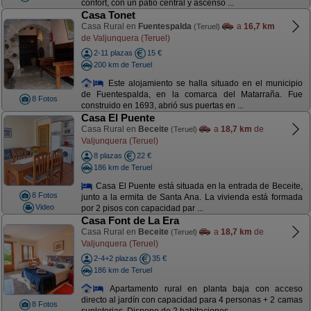
confort, con un patio central y ascenso ...
Casa Tonet
Casa Rural en
Fuentespalda
a
16,7 km
(Teruel)
de Valjunquera (Teruel)
2-11 plazas
15 €
200 km de Teruel
Este alojamiento se halla situado en el municipio
de Fuentespalda, en la comarca del Matarraña. Fue
8 Fotos
construido en 1693, abrió sus puertas en ...
Casa El Puente
Casa Rural en
Beceite
a
18,7 km
de
(Teruel)
Valjunquera (Teruel)
8 plazas
22 €
186 km de Teruel
Casa El Puente está situada en la entrada de Beceite,
8 Fotos
junto a la ermita de Santa Ana. La vivienda está formada
Video
por 2 pisos con capacidad par ...
Casa Font de La Era
Casa Rural en
Beceite
a
18,7 km
de
(Teruel)
Valjunquera (Teruel)
2-4+2 plazas
35 €
186 km de Teruel
Apartamento rural en planta baja con acceso
directo al jardín con capacidad para 4 personas + 2 camas
8 Fotos