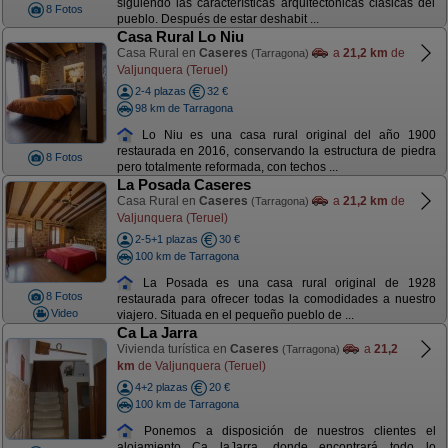
siguiendo las características arquitectónicas clásicas del
8 Fotos
pueblo. Después de estar deshabit ...
Casa Rural Lo Niu
Casa Rural en
Caseres
a
21,2 km
de
(Tarragona)
Valjunquera (Teruel)
2-4 plazas
32 €
98 km de Tarragona
Lo Niu es una casa rural original del año 1900
restaurada en 2016, conservando la estructura de piedra
8 Fotos
pero totalmente reformada, con techos ...
La Posada Caseres
Casa Rural en
Caseres
a
21,2 km
de
(Tarragona)
Valjunquera (Teruel)
2-5+1 plazas
30 €
100 km de Tarragona
La Posada es una casa rural original de 1928
8 Fotos
restaurada para ofrecer todas la comodidades a nuestro
Video
viajero. Situada en el pequeño pueblo de ...
Ca La Jarra
Vivienda turística en
Caseres
a
21,2
(Tarragona)
km
de Valjunquera (Teruel)
4+2 plazas
20 €
100 km de Tarragona
Ponemos a disposición de nuestros clientes el
alojamiento Ca laJarra, donde encontrará todo lo