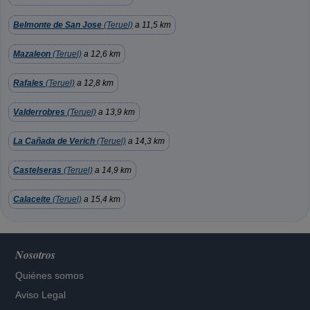
Belmonte de San Jose
(Teruel)
a 11,5 km
Mazaleon
(Teruel)
a 12,6 km
Rafales
(Teruel)
a 12,8 km
Valderrobres
(Teruel)
a 13,9 km
La Cañada de Verich
(Teruel)
a 14,3 km
Castelseras
(Teruel)
a 14,9 km
Calaceite
(Teruel)
a 15,4 km
Nosotros
Quiénes somos
Aviso Legal