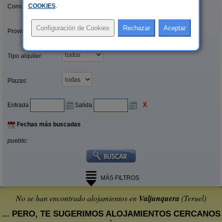
COOKIES
.
Comunidades:
Provincias/Islas:
Tipo alquiler:
Plazas:
X
Entrada:
Salida:
Fechas más buscadas
pueblo:
MÁS FILTROS
No se han encontrado alojamientos en
Valjunquera
(Teruel)
... PERO, TE SUGERIMOS ALOJAMIENTOS CERCANOS
: