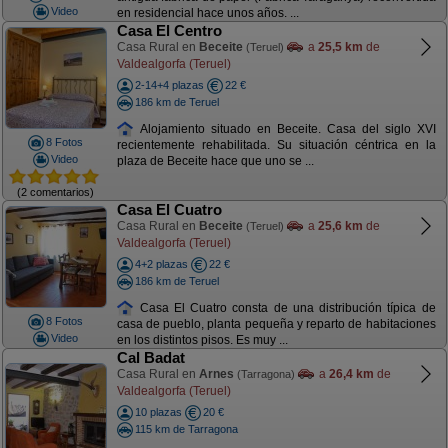
Video
en residencial hace unos años. ...
Casa El Centro
Casa Rural en
Beceite
a
25,5 km
de
(Teruel)
Valdealgorfa (Teruel)
2-14+4 plazas
22 €
186 km de Teruel
Alojamiento situado en Beceite. Casa del siglo XVI
8 Fotos
recientemente rehabilitada. Su situación céntrica en la
Video
plaza de Beceite hace que uno se ...
(2 comentarios)
Casa El Cuatro
Casa Rural en
Beceite
a
25,6 km
de
(Teruel)
Valdealgorfa (Teruel)
4+2 plazas
22 €
186 km de Teruel
Casa El Cuatro consta de una distribución típica de
8 Fotos
casa de pueblo, planta pequeña y reparto de habitaciones
Video
en los distintos pisos. Es muy ...
Cal Badat
Casa Rural en
Arnes
a
26,4 km
de
(Tarragona)
Valdealgorfa (Teruel)
10 plazas
20 €
115 km de Tarragona