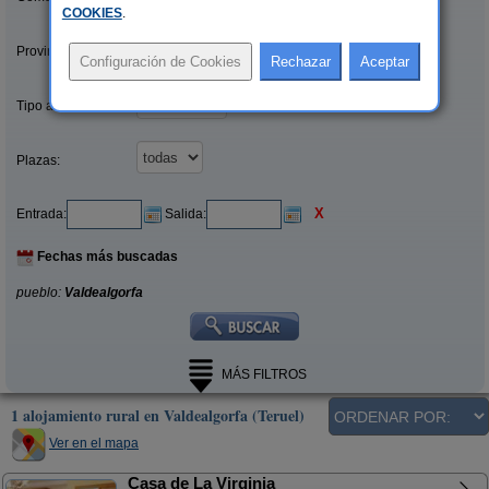
COOKIES
.
Provincias/Islas:
Tipo alquiler:
Plazas:
X
Entrada:
Salida:
Fechas más buscadas
pueblo:
Valdealgorfa
MÁS FILTROS
1 alojamiento rural en Valdealgorfa (Teruel)
Ver en el mapa
Casa de La Virginia