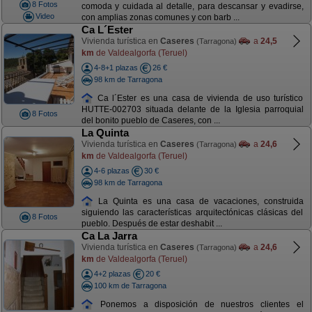
8 Fotos
comoda y cuidada al detalle, para descansar y evadirse,
Video
con amplias zonas comunes y con barb ...
Ca L´Ester
Vivienda turística en
Caseres
a
24,5
(Tarragona)
km
de Valdealgorfa (Teruel)
4-8+1 plazas
26 €
98 km de Tarragona
Ca l´Ester es una casa de vivienda de uso turístico
HUTTE-002703 situada delante de la Iglesia parroquial
8 Fotos
del bonito pueblo de Caseres, con ...
La Quinta
Vivienda turística en
Caseres
a
24,6
(Tarragona)
km
de Valdealgorfa (Teruel)
4-6 plazas
30 €
98 km de Tarragona
La Quinta es una casa de vacaciones, construida
siguiendo las características arquitectónicas clásicas del
8 Fotos
pueblo. Después de estar deshabit ...
Ca La Jarra
Vivienda turística en
Caseres
a
24,6
(Tarragona)
km
de Valdealgorfa (Teruel)
4+2 plazas
20 €
100 km de Tarragona
Ponemos a disposición de nuestros clientes el