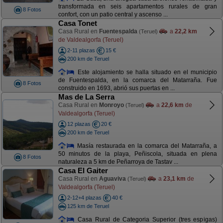
transformada en seis apartamentos rurales de gran
8 Fotos
confort, con un patio central y ascenso ...
Casa Tonet
Casa Rural en
Fuentespalda
a
22,2 km
(Teruel)
de Valdealgorfa (Teruel)
2-11 plazas
15 €
200 km de Teruel
Este alojamiento se halla situado en el municipio
de Fuentespalda, en la comarca del Matarraña. Fue
8 Fotos
construido en 1693, abrió sus puertas en ...
Mas de La Serra
Casa Rural en
Monroyo
a
22,6 km
de
(Teruel)
Valdealgorfa (Teruel)
12 plazas
20 €
200 km de Teruel
Masía restaurada en la comarca del Matarraña, a
50 minutos de la playa, Peñiscola, situada en plena
8 Fotos
naturaleza a 5 km de Peñarroya de Tastav ...
Casa El Gaiter
Casa Rural en
Aguaviva
a
23,1 km
de
(Teruel)
Valdealgorfa (Teruel)
2-12+4 plazas
40 €
125 km de Teruel
Casa Rural de Categoria Superior (tres espigas)