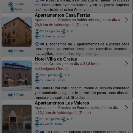
Nuestra Masia, está ubicada en plena Naturaleza
8 Fotos
con unas vistas expectaculares, y en su planta superior
Video
está construido el único Observatori ...
Apartamentos Casa Ferrás
Apartamentos Rurales en
Valderrobres
a
(Teruel)
20,8 km
de Valdealgorfa (Teruel)
2-12+2 plazas
20 €
180 km de Teruel
Disponemos de 2 apartamentos de 6 plazas cada
uno dispone de cocina ámplia con utensilios, lavadora,
6 Fotos
lavavajillas, microondas, fogones de ga ...
Hotel Villa de Cretas
Hotel en
Cretas
a
21,8 km
de
(Teruel)
Valdealgorfa (Teruel)
22+3 plazas
36 €
175 km de Teruel
Hotel Rural con Encanto, donde el servicio esmerado
y el ambiente acogedor le permitirán pasar unos días de
8 Fotos
reposo y tranquilidad. Si lo des ...
Apartamentos Les Valeres
Apartamentos Rurales en
Fuentespalda
(Teruel)
a
22,1 km
de Valdealgorfa (Teruel)
2-10+2 plazas
45 €
45 km de Teruel
La Casa, una antigua casa turolense rehabilitada y