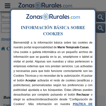
INFORMACIÓN BÁSICA SOBRE
COOKIES
Alojamientos
>
Aragón
>
Teruel
> Valdealgorfa
Bienvenid@ a la información básica sobre las cookies de
Casas Rurales en Valdealgorfa
nuestro portal responsabilidad de
Mario Temprado Casas
.
Una cookie o galleta informática es un pequeño archivo de
información que se guarda en tu pc, smartphone o tablet al
visitar el portal. Algunas son nuestras y otras pertenecen a
empresas externas que nos prestan servicios. Las activadas
y necesarias para que todo funcione correctamente son las
Cookies Técnicas y no necesitan de tu autorización. Al pulsar
el botón
Aceptar
activarás el resto de cookies (analíticas y
Casas Rurales El Molinete
rs.
4-11+2 pers.
publicitarias), personalizadas según tus preferencias y con
 €
30 €
Mora de Rubielos (Teruel)
desde
publicidad ajustada a tus búsquedas. Estas últimas puedes
desactivarlas por completo pulsando el botón
Rechazar
o
Buscar
elegir su activación/desactivación desde “Configuración de
Cookies”. Más información en nuestra
POLÍTICA DE
Comunidades: