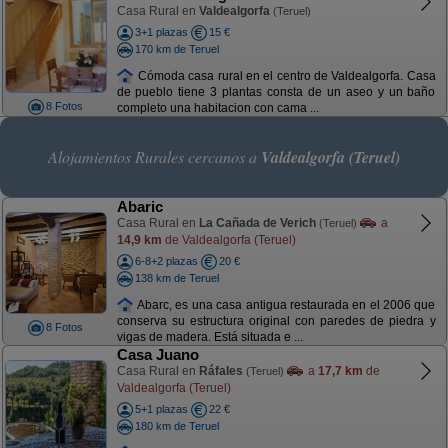
Casa Rural en
Valdealgorfa
(Teruel)
3+1 plazas
15 €
170 km de Teruel
Cómoda casa rural en el centro de Valdealgorfa. Casa
de pueblo tiene 3 plantas consta de un aseo y un baño
8 Fotos
completo una habitacion con cama ...
Alojamientos Rurales cercanos a
Valdealgorfa (Teruel)
Abaric
Casa Rural en
La Cañada de Verich
a
(Teruel)
14,9 km
de Valdealgorfa (Teruel)
6-8+2 plazas
20 €
138 km de Teruel
Abarc, es una casa antigua restaurada en el 2006 que
conserva su estructura original con paredes de piedra y
8 Fotos
vigas de madera. Está situada e ...
Casa Juano
Casa Rural en
Ráfales
a
17,7 km
de
(Teruel)
Valdealgorfa (Teruel)
5+1 plazas
22 €
180 km de Teruel