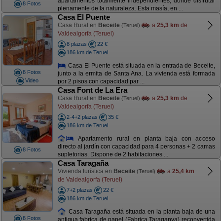
apartamentos totalmente independientes, donde disfrutar
8 Fotos
plenamente de la naturaleza. Esta masía, en ...
Casa El Puente
Casa Rural en
Beceite
a
25,3 km
de
(Teruel)
Valdealgorfa (Teruel)
8 plazas
22 €
186 km de Teruel
Casa El Puente está situada en la entrada de Beceite,
8 Fotos
junto a la ermita de Santa Ana. La vivienda está formada
Video
por 2 pisos con capacidad par ...
Casa Font de La Era
Casa Rural en
Beceite
a
25,3 km
de
(Teruel)
Valdealgorfa (Teruel)
2-4+2 plazas
35 €
186 km de Teruel
Apartamento rural en planta baja con acceso
directo al jardín con capacidad para 4 personas + 2 camas
8 Fotos
supletorias. Dispone de 2 habitaciones ...
Casa Taragaña
Vivienda turística en
Beceite
a
25,4 km
(Teruel)
de Valdealgorfa (Teruel)
7+2 plazas
22 €
186 km de Teruel
Casa Taragaña está situada en la planta baja de una
8 Fotos
antigua fabrica de papel (Fabrica Taraganya) reconvertida