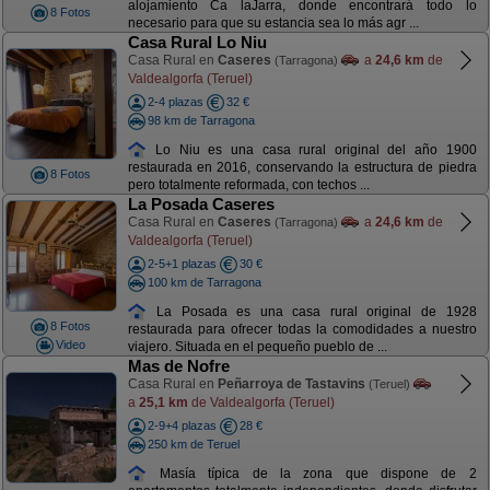
alojamiento Ca laJarra, donde encontrará todo lo
8 Fotos
necesario para que su estancia sea lo más agr ...
Casa Rural Lo Niu
Casa Rural en
Caseres
a
24,6 km
de
(Tarragona)
Valdealgorfa (Teruel)
2-4 plazas
32 €
98 km de Tarragona
Lo Niu es una casa rural original del año 1900
restaurada en 2016, conservando la estructura de piedra
8 Fotos
pero totalmente reformada, con techos ...
La Posada Caseres
Casa Rural en
Caseres
a
24,6 km
de
(Tarragona)
Valdealgorfa (Teruel)
2-5+1 plazas
30 €
100 km de Tarragona
La Posada es una casa rural original de 1928
8 Fotos
restaurada para ofrecer todas la comodidades a nuestro
Video
viajero. Situada en el pequeño pueblo de ...
Mas de Nofre
Casa Rural en
Peñarroya de Tastavins
(Teruel)
a
25,1 km
de Valdealgorfa (Teruel)
2-9+4 plazas
28 €
250 km de Teruel
Masía típica de la zona que dispone de 2