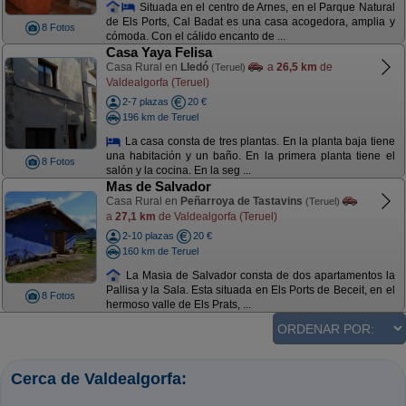
Situada en el centro de Arnes, en el Parque Natural
de Els Ports, Cal Badat es una casa acogedora, amplia y
8 Fotos
cómoda. Con el cálido encanto de ...
Casa Yaya Felisa
Casa Rural en
Lledó
a
26,5 km
de
(Teruel)
Valdealgorfa (Teruel)
2-7 plazas
20 €
196 km de Teruel
La casa consta de tres plantas. En la planta baja tiene
una habitación y un baño. En la primera planta tiene el
8 Fotos
salón y la cocina. En la seg ...
Mas de Salvador
Casa Rural en
Peñarroya de Tastavins
(Teruel)
a
27,1 km
de Valdealgorfa (Teruel)
2-10 plazas
20 €
160 km de Teruel
La Masia de Salvador consta de dos apartamentos la
Pallisa y la Sala. Esta situada en Els Ports de Beceit, en el
8 Fotos
hermoso valle de Els Prats, ...
Cerca de Valdealgorfa: