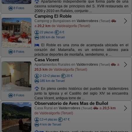
Apartamento independiente que forma parte de una
casona solariega de principios del S. XVIII restaurada en
8 Fotos
2009 y 2010 en Rafales, conjunto ...
Camping El Roble
Camping y Bungalows en
Valderrobres
(Teruel)
a
20,2 km
de Valdealgorfa (Teruel)
22 plazas
6 €
180 km de Teruel
El Roble es una zona de acampada ubicada en el
corazón del Matarraña, es un entorno idóneo para
8 Fotos
prácticar deportes de montaña, senderismo, e ...
Casa Vicent
Apartamentos Rurales en
Valderrobres
a
(Teruel)
20,5 km
de Valdealgorfa (Teruel)
2-12+2 plazas
20 €
185 km de Teruel
En pleno centro histórico del pueblo de Valderrobres
junto la Iglesia y el Castillo del siglo XIV se encuentra
8 Fotos
Casa Vicent, antigua torre de ...
Observatorio de Aves Mas de Buñol
Casa Rural en
Valderrobres
a
20,5 km
(Teruel)
de Valdealgorfa (Teruel)
12+4 plazas
47 €
4 km de Teruel