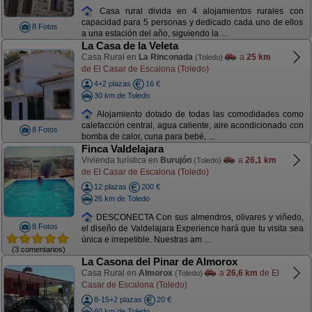
Casa rural divida en 4 alojamientos rurales con
capacidad para 5 personas y dedicado cada uno de ellos
8 Fotos
a una estación del año, siguiendo la ...
La Casa de la Veleta
Casa Rural en
La Rinconada
a
25 km
(Toledo)
de El Casar de Escalona (Toledo)
4+2 plazas
16 €
30 km de Toledo
Alojamiento dotado de todas las comodidades como
calefacción central, agua caliente, aire acondicionado con
8 Fotos
bomba de calor, cuna para bebé, ...
Finca Valdelajara
Vivienda turística en
Burujón
a
26,1 km
(Toledo)
de El Casar de Escalona (Toledo)
12 plazas
200 €
26 km de Toledo
DESCONECTA Con sus almendros, olivares y viñedo,
8 Fotos
el diseño de Valdelajara Experience hará que tu visita sea
única e irrepetible. Nuestras am ...
(3 comentarios)
La Casona del Pinar de Almorox
Casa Rural en
Almorox
a
26,6 km
de El
(Toledo)
Casar de Escalona (Toledo)
8-15+2 plazas
20 €
60 km de Toledo