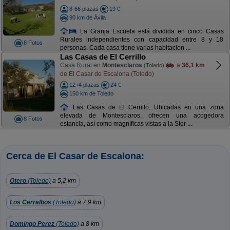
8-66 plazas
19 €
90 km de Ávila
La Granja Escuela está dividida en cinco Casas
Rurales independientes con capacidad entre 8 y 18
8 Fotos
personas. Cada casa tiene varias habitacion ...
Las Casas de El Cerrillo
Casa Rural en
Montesclaros
a
36,1 km
(Toledo)
de El Casar de Escalona (Toledo)
12+4 plazas
24 €
150 km de Toledo
Las Casas de El Cerrillo. Ubicadas en una zona
elevada de Montesclaros, ofrecen una acogedora
8 Fotos
estancia, así como magníficas vistas a la Sier ...
Cerca de El Casar de Escalona:
Otero
(Toledo)
a 5,2 km
Los Cerralbos
(Toledo)
a 7,9 km
Domingo Perez
(Toledo)
a 8 km