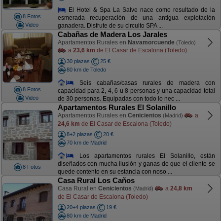
El Hotel & Spa La Salve nace como resultado de la
8 Fotos
esmerada recuperación de una antigua explotación
Video
ganadera. Disfrute de su circuito SPA ...
Cabañas de Madera Los Jarales
Apartamentos Rurales en
Navamorcuende
(Toledo)
a
23,6 km
de El Casar de Escalona (Toledo)
30 plazas
25 €
80 km de Toledo
Seis cabañas/casas rurales de madera con
8 Fotos
capacidad para 2, 4, 6 u 8 personas y una capacidad total
Video
de 30 personas. Equipadas con todo lo nec ...
Apartamentos Rurales El Solanillo
Apartamentos Rurales en
Cenicientos
a
(Madrid)
24,6 km
de El Casar de Escalona (Toledo)
8+2 plazas
20 €
70 km de Madrid
Los apartamentos rurales El Solanillo, están
diseñados con mucha ilusión y ganas de que el cliente se
8 Fotos
quede contento en su estancia con noso ...
Casa Rural Los Caños
Casa Rural en
Cenicientos
a
24,8 km
(Madrid)
de El Casar de Escalona (Toledo)
20+4 plazas
19 €
80 km de Madrid