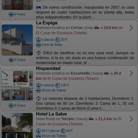
De nueva construcción, inaugurada en 2007, la casa
dispone de cuatro habitaciones en su planta alta, todas
8 Fotos
ellas independientes. En la plant ...
La Espiga
Vivienda turística en
Cortos
a
19,9 km
de
(Ávila)
El Casar de Escalona (Toledo)
6 plazas
20 €
9 km de Ávila
Dificil de clasificar, no es una casa rural, aunque su
entorno, si lo es, sin duda es una buena combinación de
8 Fotos
modernidad en medio rural, id ...
Hispanidad
Vivienda turística en
Escalonilla
a
20,4
(Toledo)
km
de El Casar de Escalona (Toledo)
6 plazas
135 €
38 km de Toledo
La vivienda dispone de 3 habitaciones: Dormitorio 1:
Dos camas de 90 cm. Dormitorio 2: Cama de 1, 35 cm.
8 Fotos
Dormitorio 3: Camas de 80cm (Cama n ...
Hotel La Salve
Hotel Rural en
Torrijos
a
21,3 km
de El
(Toledo)
Casar de Escalona (Toledo)
40+7 plazas
40 €
28 km de Toledo