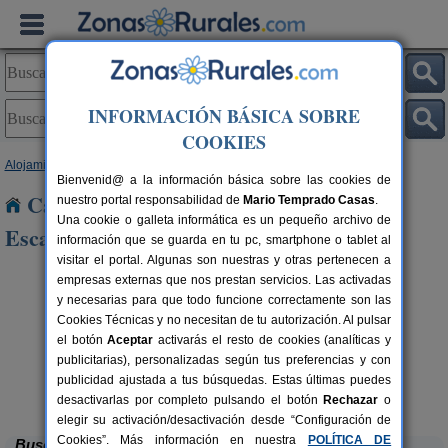
INFORMACIÓN BÁSICA SOBRE
COOKIES
Alojamientos
>
Castilla-La Mancha
>
Toledo
> El Casar de Escalona
Bienvenid@ a la información básica sobre las cookies de
Casas Rurales cerca de El Casar de
nuestro portal responsabilidad de
Mario Temprado Casas
.
Una cookie o galleta informática es un pequeño archivo de
Escalona
información que se guarda en tu pc, smartphone o tablet al
visitar el portal. Algunas son nuestras y otras pertenecen a
empresas externas que nos prestan servicios. Las activadas
y necesarias para que todo funcione correctamente son las
Cookies Técnicas y no necesitan de tu autorización. Al pulsar
el botón
Aceptar
activarás el resto de cookies (analíticas y
publicitarias), personalizadas según tus preferencias y con
publicidad ajustada a tus búsquedas. Estas últimas puedes
El Sueño de Lucrecia
rs.
16+3 pers.
 €
25 €
Villarrubia de Santiago (Toledo)
desde
desactivarlas por completo pulsando el botón
Rechazar
o
elegir su activación/desactivación desde “Configuración de
Cookies”. Más información en nuestra
POLÍTICA DE
Buscar