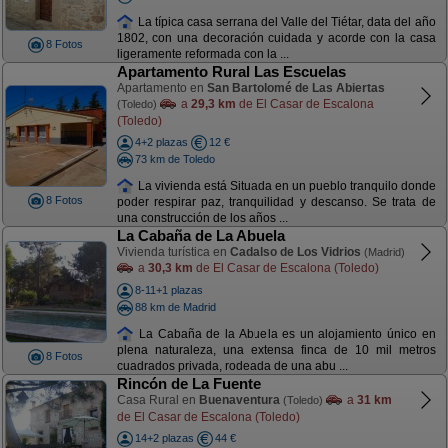
La típica casa serrana del Valle del Tiétar, data del año
1802, con una decoración cuidada y acorde con la casa
8 Fotos
ligeramente reformada con la ...
Apartamento Rural Las Escuelas
Apartamento en
San Bartolomé de Las Abiertas
a
29,3 km
de El Casar de Escalona
(Toledo)
(Toledo)
4+2 plazas
12 €
73 km de Toledo
La vivienda está Situada en un pueblo tranquilo donde
8 Fotos
poder respirar paz, tranquilidad y descanso. Se trata de
una construcción de los años ...
La Cabaña de La Abuela
Vivienda turística en
Cadalso de Los Vidrios
(Madrid)
a
30,3 km
de El Casar de Escalona (Toledo)
8-11+1 plazas
88 km de Madrid
La Cabaña de la Abuela es un alojamiento único en
plena naturaleza, una extensa finca de 10 mil metros
8 Fotos
cuadrados privada, rodeada de una abu ...
Rincón de La Fuente
Casa Rural en
Buenaventura
a
31 km
(Toledo)
de El Casar de Escalona (Toledo)
14+2 plazas
44 €