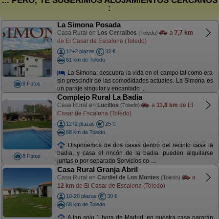
... PERO, TE SUGERIMOS ALOJAMIENTOS CERCANOS
:
La Simona Posada
Casa Rural en
Los Cerralbos
a
7,7 km
(Toledo)
de El Casar de Escalona (Toledo)
12+2 plazas
32 €
61 km de Toledo
La Simona: descubra la vida en el campo tal como era
sin prescindir de las comodidades actuales. La Simona es
8 Fotos
un paraje singular y encantado ...
Complejo Rural La Badia
Casa Rural en
Lucillos
a
11,8 km
de El
(Toledo)
Casar de Escalona (Toledo)
12+2 plazas
25 €
68 km de Toledo
Disponemos de dos casas dentro del recinto casa la
badia, y casa el rincón de la badia. pueden alquilarse
8 Fotos
juntas o por separado Servicios co ...
Casa Rural Granja Abril
Casa Rural en
Cardiel de Los Montes
a
(Toledo)
12 km
de El Casar de Escalona (Toledo)
10-20 plazas
30 €
68 km de Toledo
A tan solo 1 hora de Madrid, en nuestra casa pararán