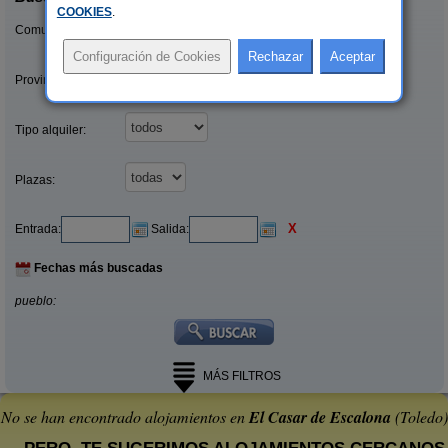
COOKIES
.
Comunidades:
Provincias/Islas:
Tipo alquiler:
Plazas:
X
Entrada:
Salida:
Fechas más buscadas
pueblo:
MÁS FILTROS
No se han encontrado alojamientos en
El Casar de Escalona
(Toledo)