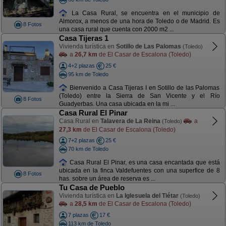
La Casa Rural, se encuentra en el municipio de
Almorox, a menos de una hora de Toledo o de Madrid. Es
8 Fotos
una casa rural que cuenta con 2000 m2 ...
Casa Tijeras 1
Vivienda turística en
Sotillo de Las Palomas
(Toledo)
a
26,7 km
de El Casar de Escalona (Toledo)
4+2 plazas
25 €
95 km de Toledo
Bienvenido a Casa Tijeras I en Sotillo de las Palomas
(Toledo) entre la Sierra de San Vicente y el Río
8 Fotos
Guadyerbas. Una casa ubicada en la mi ...
Casa Rural El Pinar
Casa Rural en
Talavera de La Reina
a
(Toledo)
27,3 km
de El Casar de Escalona (Toledo)
7+2 plazas
25 €
70 km de Toledo
Casa Rural El Pinar, es una casa encantada que está
ubicada en la finca Valdefuentes con una superfice de 8
8 Fotos
has. sobre un área de reserva es ...
Tu Casa de Pueblo
Vivienda turística en
La Iglesuela del Tiétar
(Toledo)
a
28,5 km
de El Casar de Escalona (Toledo)
7 plazas
17 €
113 km de Toledo