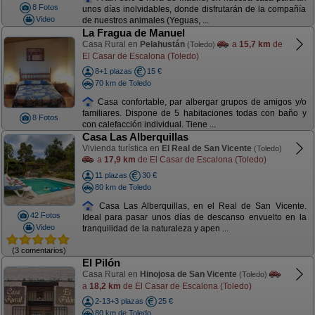
8 Fotos
unos días inolvidables, donde disfrutarán de la compañía
Video
de nuestros animales (Yeguas, ...
La Fragua de Manuel
Casa Rural en
Pelahustán
a
15,7 km
de
(Toledo)
El Casar de Escalona (Toledo)
8+1 plazas
15 €
70 km de Toledo
Casa confortable, par albergar grupos de amigos y/o
familiares. Dispone de 5 habitaciones todas con baño y
8 Fotos
con calefacción individual. Tiene ...
Casa Las Alberquillas
Vivienda turística en
El Real de San Vicente
(Toledo)
a
17,9 km
de El Casar de Escalona (Toledo)
11 plazas
30 €
80 km de Toledo
Casa Las Alberquillas, en el Real de San Vicente.
42 Fotos
Ideal para pasar unos días de descanso envuelto en la
Video
tranquilidad de la naturaleza y apen ...
(3 comentarios)
El Pilón
Casa Rural en
Hinojosa de San Vicente
(Toledo)
a
18,2 km
de El Casar de Escalona (Toledo)
2-13+3 plazas
25 €
80 km de Toledo