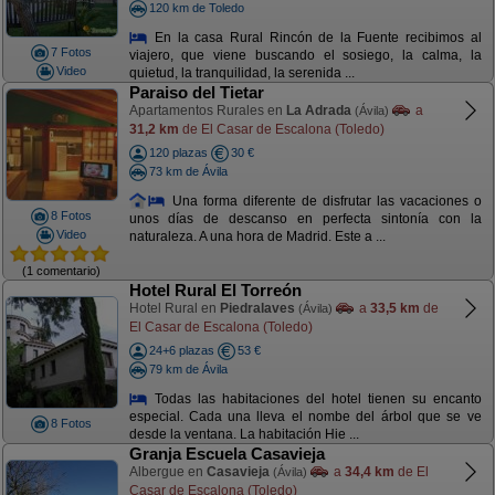
120 km de Toledo
En la casa Rural Rincón de la Fuente recibimos al
7 Fotos
viajero, que viene buscando el sosiego, la calma, la
Video
quietud, la tranquilidad, la serenida ...
Paraiso del Tietar
Apartamentos Rurales en
La Adrada
a
(Ávila)
31,2 km
de El Casar de Escalona (Toledo)
120 plazas
30 €
73 km de Ávila
Una forma diferente de disfrutar las vacaciones o
8 Fotos
unos días de descanso en perfecta sintonía con la
Video
naturaleza. A una hora de Madrid. Este a ...
(1 comentario)
Hotel Rural El Torreón
Hotel Rural en
Piedralaves
a
33,5 km
de
(Ávila)
El Casar de Escalona (Toledo)
24+6 plazas
53 €
79 km de Ávila
Todas las habitaciones del hotel tienen su encanto
especial. Cada una lleva el nombe del árbol que se ve
8 Fotos
desde la ventana. La habitación Hie ...
Granja Escuela Casavieja
Albergue en
Casavieja
a
34,4 km
de El
(Ávila)
Casar de Escalona (Toledo)