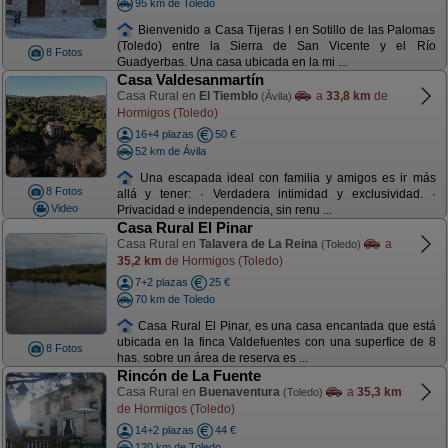
95 km de Toledo
Bienvenido a Casa Tijeras I en Sotillo de las Palomas
(Toledo) entre la Sierra de San Vicente y el Río
8 Fotos
Guadyerbas. Una casa ubicada en la mi ...
Casa Valdesanmartín
Casa Rural en
El Tiemblo
a
33,8 km
de
(Ávila)
Hormigos (Toledo)
16+4 plazas
50 €
52 km de Ávila
Una escapada ideal con familia y amigos es ir más
8 Fotos
allá y tener: · Verdadera intimidad y exclusividad. ·
Video
Privacidad e independencia, sin renu ...
Casa Rural El Pinar
Casa Rural en
Talavera de La Reina
a
(Toledo)
35,2 km
de Hormigos (Toledo)
7+2 plazas
25 €
70 km de Toledo
Casa Rural El Pinar, es una casa encantada que está
ubicada en la finca Valdefuentes con una superfice de 8
8 Fotos
has. sobre un área de reserva es ...
Rincón de La Fuente
Casa Rural en
Buenaventura
a
35,3 km
(Toledo)
de Hormigos (Toledo)
14+2 plazas
44 €
120 km de Toledo