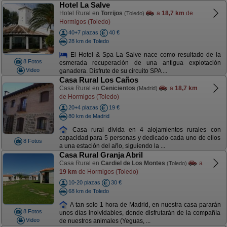
Hotel La Salve
Hotel Rural en
Torrijos
a
18,7 km
de
(Toledo)
Hormigos (Toledo)
40+7 plazas
40 €
28 km de Toledo
El Hotel & Spa La Salve nace como resultado de la
8 Fotos
esmerada recuperación de una antigua explotación
Video
ganadera. Disfrute de su circuito SPA ...
Casa Rural Los Caños
Casa Rural en
Cenicientos
a
18,7 km
(Madrid)
de Hormigos (Toledo)
20+4 plazas
19 €
80 km de Madrid
Casa rural divida en 4 alojamientos rurales con
capacidad para 5 personas y dedicado cada uno de ellos
8 Fotos
a una estación del año, siguiendo la ...
Casa Rural Granja Abril
Casa Rural en
Cardiel de Los Montes
a
(Toledo)
19 km
de Hormigos (Toledo)
10-20 plazas
30 €
68 km de Toledo
A tan solo 1 hora de Madrid, en nuestra casa pararán
8 Fotos
unos días inolvidables, donde disfrutarán de la compañía
Video
de nuestros animales (Yeguas, ...