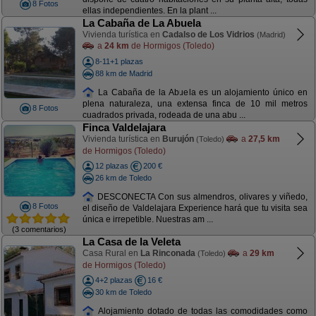
8 Fotos
ellas independientes. En la plant ...
La Cabaña de La Abuela
Vivienda turística en
Cadalso de Los Vidrios
(Madrid)
a
24 km
de Hormigos (Toledo)
8-11+1 plazas
88 km de Madrid
La Cabaña de la Abuela es un alojamiento único en
plena naturaleza, una extensa finca de 10 mil metros
8 Fotos
cuadrados privada, rodeada de una abu ...
Finca Valdelajara
Vivienda turística en
Burujón
a
27,5 km
(Toledo)
de Hormigos (Toledo)
12 plazas
200 €
26 km de Toledo
DESCONECTA Con sus almendros, olivares y viñedo,
8 Fotos
el diseño de Valdelajara Experience hará que tu visita sea
única e irrepetible. Nuestras am ...
(3 comentarios)
La Casa de la Veleta
Casa Rural en
La Rinconada
a
29 km
(Toledo)
de Hormigos (Toledo)
4+2 plazas
16 €
30 km de Toledo
Alojamiento dotado de todas las comodidades como