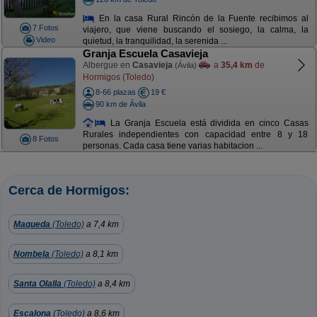
En la casa Rural Rincón de la Fuente recibimos al
7 Fotos
viajero, que viene buscando el sosiego, la calma, la
Video
quietud, la tranquilidad, la serenida ...
Granja Escuela Casavieja
Albergue en
Casavieja
a
35,4 km
de
(Ávila)
Hormigos (Toledo)
8-66 plazas
19 €
90 km de Ávila
La Granja Escuela está dividida en cinco Casas
Rurales independientes con capacidad entre 8 y 18
8 Fotos
personas. Cada casa tiene varias habitacion ...
Cerca de Hormigos:
Maqueda
(Toledo)
a 7,4 km
Nombela
(Toledo)
a 8,1 km
Santa Olalla
(Toledo)
a 8,4 km
Escalona
(Toledo)
a 8,6 km