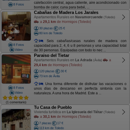
calefacción central, agua caliente, aire acondicionado con
8 Fotos
bomba de calor, cuna para bebé, ...
Cabañas de Madera Los Jarales
Apartamentos Rurales en
Navamorcuende
(Toledo)
a
29,1 km
de Hormigos (Toledo)
30 plazas
25 €
80 km de Toledo
Seis cabañas/casas rurales de madera con
8 Fotos
capacidad para 2, 4, 6 u 8 personas y una capacidad total
Video
de 30 personas. Equipadas con todo lo nec ...
Paraiso del Tietar
Apartamentos Rurales en
La Adrada
a
(Ávila)
29,4 km
de Hormigos (Toledo)
120 plazas
30 €
73 km de Ávila
Una forma diferente de disfrutar las vacaciones o
8 Fotos
unos días de descanso en perfecta sintonía con la
Video
naturaleza. A una hora de Madrid. Este a ...
(1 comentario)
Tu Casa de Pueblo
Vivienda turística en
La Iglesuela del Tiétar
(Toledo)
a
30,1 km
de Hormigos (Toledo)
7 plazas
17 €
113 km de Toledo