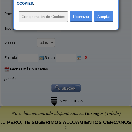
COOKIES
.
Provincias/Islas:
Tipo alquiler:
Plazas:
X
Entrada:
Salida:
Fechas más buscadas
pueblo:
MÁS FILTROS
No se han encontrado alojamientos en
Hormigos
(Toledo)
... PERO, TE SUGERIMOS ALOJAMIENTOS CERCANOS
: