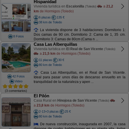
Hispanidad
Vivienda turística en
Escalonilla
a
21,2
(Toledo)
km
de Hormigos (Toledo)
6 plazas
135 €
38 km de Toledo
La vivienda dispone de 3 habitaciones: Dormitorio 1:
Dos camas de 90 cm. Dormitorio 2: Cama de 1, 35 cm.
8 Fotos
Dormitorio 3: Camas de 80cm (Cama n ...
Casa Las Alberquillas
Vivienda turística en
El Real de San Vicente
(Toledo)
a
21,5 km
de Hormigos (Toledo)
11 plazas
30 €
80 km de Toledo
Casa Las Alberquillas, en el Real de San Vicente.
42 Fotos
Ideal para pasar unos días de descanso envuelto en la
Video
tranquilidad de la naturaleza y apen ...
(3 comentarios)
El Pilón
Casa Rural en
Hinojosa de San Vicente
(Toledo)
a
23,8 km
de Hormigos (Toledo)
2-13+3 plazas
25 €
80 km de Toledo
De nueva construcción, inaugurada en 2007, la casa
dispone de cuatro habitaciones en su planta alta, todas