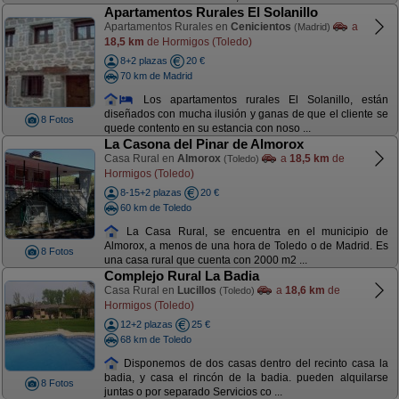
Apartamentos Rurales El Solanillo
Apartamentos Rurales en
Cenicientos
a
(Madrid)
18,5 km
de Hormigos (Toledo)
8+2 plazas
20 €
70 km de Madrid
Los apartamentos rurales El Solanillo, están
diseñados con mucha ilusión y ganas de que el cliente se
8 Fotos
quede contento en su estancia con noso ...
La Casona del Pinar de Almorox
Casa Rural en
Almorox
a
18,5 km
de
(Toledo)
Hormigos (Toledo)
8-15+2 plazas
20 €
60 km de Toledo
La Casa Rural, se encuentra en el municipio de
Almorox, a menos de una hora de Toledo o de Madrid. Es
8 Fotos
una casa rural que cuenta con 2000 m2 ...
Complejo Rural La Badia
Casa Rural en
Lucillos
a
18,6 km
de
(Toledo)
Hormigos (Toledo)
12+2 plazas
25 €
68 km de Toledo
Disponemos de dos casas dentro del recinto casa la
badia, y casa el rincón de la badia. pueden alquilarse
8 Fotos
juntas o por separado Servicios co ...