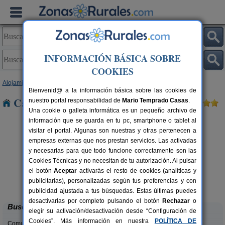
INFORMACIÓN BÁSICA SOBRE
COOKIES
Alojamientos
>
Castilla-La Mancha
>
Toledo
> Hormigos
Bienvenid@ a la información básica sobre las cookies de
Casas Rurales cerca de Hormigos
nuestro portal responsabilidad de
Mario Temprado Casas
.
Una cookie o galleta informática es un pequeño archivo de
información que se guarda en tu pc, smartphone o tablet al
visitar el portal. Algunas son nuestras y otras pertenecen a
empresas externas que nos prestan servicios. Las activadas
y necesarias para que todo funcione correctamente son las
Cookies Técnicas y no necesitan de tu autorización. Al pulsar
el botón
Aceptar
activarás el resto de cookies (analíticas y
Casa Las Alberquillas
rs.
11 pers.
publicitarias), personalizadas según tus preferencias y con
 €
30 €
El Real de San Vicente (Toledo)
desde
publicidad ajustada a tus búsquedas. Estas últimas puedes
desactivarlas por completo pulsando el botón
Rechazar
o
Buscar
elegir su activación/desactivación desde “Configuración de
Cookies”. Más información en nuestra
POLÍTICA DE
Comunidades: