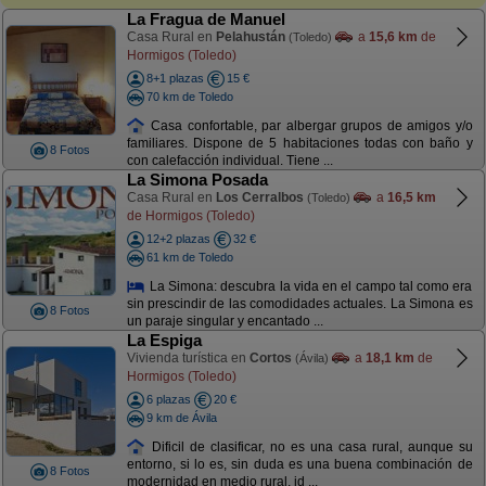
La Fragua de Manuel
Casa Rural en
Pelahustán
a
15,6 km
de
(Toledo)
Hormigos (Toledo)
8+1 plazas
15 €
70 km de Toledo
Casa confortable, par albergar grupos de amigos y/o
familiares. Dispone de 5 habitaciones todas con baño y
8 Fotos
con calefacción individual. Tiene ...
La Simona Posada
Casa Rural en
Los Cerralbos
a
16,5 km
(Toledo)
de Hormigos (Toledo)
12+2 plazas
32 €
61 km de Toledo
La Simona: descubra la vida en el campo tal como era
sin prescindir de las comodidades actuales. La Simona es
8 Fotos
un paraje singular y encantado ...
La Espiga
Vivienda turística en
Cortos
a
18,1 km
de
(Ávila)
Hormigos (Toledo)
6 plazas
20 €
9 km de Ávila
Dificil de clasificar, no es una casa rural, aunque su
entorno, si lo es, sin duda es una buena combinación de
8 Fotos
modernidad en medio rural, id ...