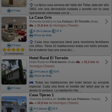
La típica casa serrana del Valle del Tiétar, data del año
1802, con una decoración cuidada y acorde con la casa
8 Fotos
ligeramente reformada con la ...
La Casa Gris
Vivienda turística en
La Atalaya / El Tiemblo
(Ávila)
a
31,8 km
de Hormigos (Toledo)
6-26+3 plazas
37 €
49 km de Ávila
Casa muy espaciosa ideal para reuniones familiares
8 Fotos
con niños. Tiene 10 habitaciones todas con baño privado.
En el exterior hay una zona de j ...
(3 comentarios)
Hotel Rural El Torreón
Hotel Rural en
Piedralaves
a
32,2 km
de
(Ávila)
Hormigos (Toledo)
24+6 plazas
53 €
79 km de Ávila
Todas las habitaciones del hotel tienen su encanto
especial. Cada una lleva el nombe del árbol que se ve
8 Fotos
desde la ventana. La habitación Hie ...
Casa Tijeras 1
Vivienda turística en
Sotillo de Las Palomas
(Toledo)
a
32,6 km
de Hormigos (Toledo)
4+2 plazas
25 €