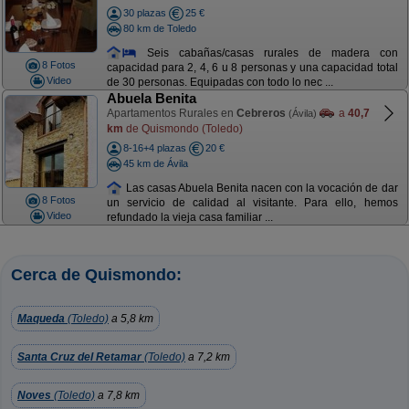
30 plazas
25 €
80 km de Toledo
Seis cabañas/casas rurales de madera con
8 Fotos
capacidad para 2, 4, 6 u 8 personas y una capacidad total
Video
de 30 personas. Equipadas con todo lo nec ...
Abuela Benita
Apartamentos Rurales en
Cebreros
a
40,7
(Ávila)
km
de Quismondo (Toledo)
8-16+4 plazas
20 €
45 km de Ávila
Las casas Abuela Benita nacen con la vocación de dar
8 Fotos
un servicio de calidad al visitante. Para ello, hemos
Video
refundado la vieja casa familiar ...
Cerca de Quismondo:
Maqueda
(Toledo)
a 5,8 km
Santa Cruz del Retamar
(Toledo)
a 7,2 km
Noves
(Toledo)
a 7,8 km