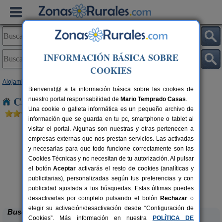
INFORMACIÓN BÁSICA SOBRE
COOKIES
Alojamientos
>
Castilla-La Mancha
>
Toledo
> Quismondo
Bienvenid@ a la información básica sobre las cookies de
Casas Rurales cerca de Quismondo
nuestro portal responsabilidad de
Mario Temprado Casas
.
Una cookie o galleta informática es un pequeño archivo de
información que se guarda en tu pc, smartphone o tablet al
visitar el portal. Algunas son nuestras y otras pertenecen a
empresas externas que nos prestan servicios. Las activadas
y necesarias para que todo funcione correctamente son las
Cookies Técnicas y no necesitan de tu autorización. Al pulsar
el botón
Aceptar
activarás el resto de cookies (analíticas y
publicitarias), personalizadas según tus preferencias y con
Casa Las Alberquillas
rs.
11 pers.
 €
30 €
publicidad ajustada a tus búsquedas. Estas últimas puedes
El Real de San Vicente (Toledo)
desde
desactivarlas por completo pulsando el botón
Rechazar
o
elegir su activación/desactivación desde “Configuración de
Buscar
Cookies”. Más información en nuestra
POLÍTICA DE