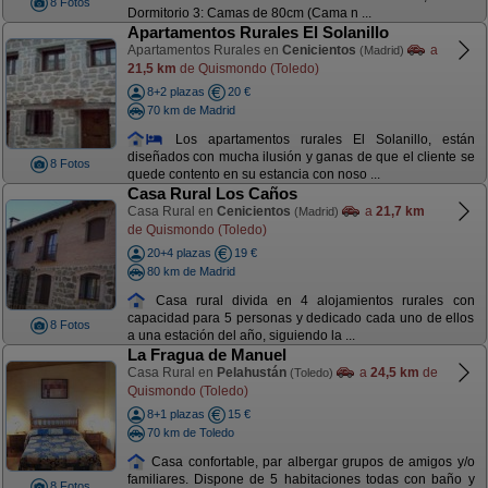
8 Fotos
Dormitorio 3: Camas de 80cm (Cama n ...
Apartamentos Rurales El Solanillo
Apartamentos Rurales en
Cenicientos
a
(Madrid)
21,5 km
de Quismondo (Toledo)
8+2 plazas
20 €
70 km de Madrid
Los apartamentos rurales El Solanillo, están
diseñados con mucha ilusión y ganas de que el cliente se
8 Fotos
quede contento en su estancia con noso ...
Casa Rural Los Caños
Casa Rural en
Cenicientos
a
21,7 km
(Madrid)
de Quismondo (Toledo)
20+4 plazas
19 €
80 km de Madrid
Casa rural divida en 4 alojamientos rurales con
capacidad para 5 personas y dedicado cada uno de ellos
8 Fotos
a una estación del año, siguiendo la ...
La Fragua de Manuel
Casa Rural en
Pelahustán
a
24,5 km
de
(Toledo)
Quismondo (Toledo)
8+1 plazas
15 €
70 km de Toledo
Casa confortable, par albergar grupos de amigos y/o
familiares. Dispone de 5 habitaciones todas con baño y
8 Fotos