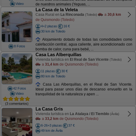
Video
de nuestros animales (Yeguas, ...
La Casa de la Veleta
Casa Rural en
La Rinconada
a
30,6 km
(Toledo)
de Quismondo (Toledo)
4+2 plazas
16 €
30 km de Toledo
Alojamiento dotado de todas las comodidades como
calefacción central, agua caliente, aire acondicionado con
8 Fotos
bomba de calor, cuna para bebé, ...
Casa Las Alberquillas
Vivienda turística en
El Real de San Vicente
(Toledo)
a
31,4 km
de Quismondo (Toledo)
11 plazas
30 €
80 km de Toledo
Casa Las Alberquillas, en el Real de San Vicente.
42 Fotos
Ideal para pasar unos días de descanso envuelto en la
Video
tranquilidad de la naturaleza y apen ...
(3 comentarios)
La Casa Gris
Vivienda turística en
La Atalaya / El Tiemblo
(Ávila)
a
33,2 km
de Quismondo (Toledo)
6-26+3 plazas
37 €
49 km de Ávila