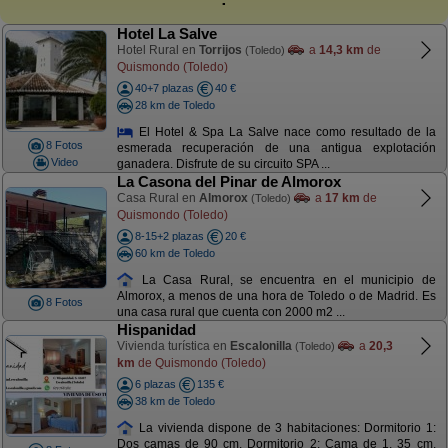
Hotel La Salve
Hotel Rural en
Torrijos
a
14,3 km
de
(Toledo)
Quismondo (Toledo)
40+7 plazas
40 €
28 km de Toledo
El Hotel & Spa La Salve nace como resultado de la
8 Fotos
esmerada recuperación de una antigua explotación
Video
ganadera. Disfrute de su circuito SPA ...
La Casona del Pinar de Almorox
Casa Rural en
Almorox
a
17 km
de
(Toledo)
Quismondo (Toledo)
8-15+2 plazas
20 €
60 km de Toledo
La Casa Rural, se encuentra en el municipio de
Almorox, a menos de una hora de Toledo o de Madrid. Es
8 Fotos
una casa rural que cuenta con 2000 m2 ...
Hispanidad
Vivienda turística en
Escalonilla
a
20,3
(Toledo)
km
de Quismondo (Toledo)
6 plazas
135 €
38 km de Toledo
La vivienda dispone de 3 habitaciones: Dormitorio 1:
Dos camas de 90 cm. Dormitorio 2: Cama de 1, 35 cm.