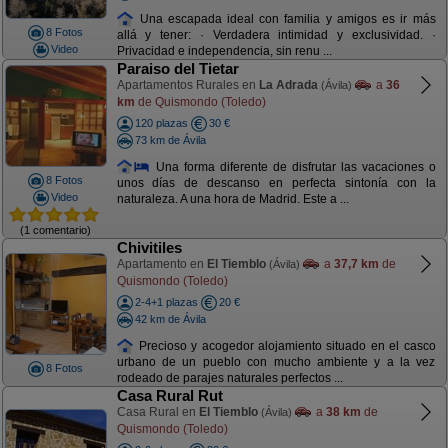
Una escapada ideal con familia y amigos es ir más
8 Fotos
allá y tener: · Verdadera intimidad y exclusividad. ·
Video
Privacidad e independencia, sin renu ...
Paraiso del Tietar
Apartamentos Rurales en
La Adrada
a
36
(Ávila)
km
de Quismondo (Toledo)
120 plazas
30 €
73 km de Ávila
Una forma diferente de disfrutar las vacaciones o
8 Fotos
unos días de descanso en perfecta sintonía con la
Video
naturaleza. A una hora de Madrid. Este a ...
(1 comentario)
Chivitiles
Apartamento en
El Tiemblo
a
37,7 km
de
(Ávila)
Quismondo (Toledo)
2-4+1 plazas
20 €
42 km de Ávila
Precioso y acogedor alojamiento situado en el casco
urbano de un pueblo con mucho ambiente y a la vez
8 Fotos
rodeado de parajes naturales perfectos ...
Casa Rural Rut
Casa Rural en
El Tiemblo
a
38 km
de
(Ávila)
Quismondo (Toledo)