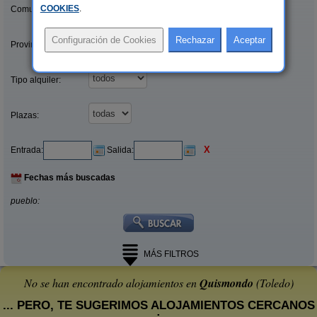
COOKIES
.
Comunidades:
Provincias/Islas:
Tipo alquiler:
Plazas:
X
Entrada:
Salida:
Fechas más buscadas
pueblo:
MÁS FILTROS
No se han encontrado alojamientos en
Quismondo
(Toledo)
... PERO, TE SUGERIMOS ALOJAMIENTOS CERCANOS
: