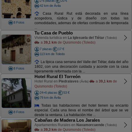
2-6 plazas
20 €
42 km de Ávila
Casa Rural Rut está decorada en una línea
acogedora, rústica y de diseño con todas las
8 Fotos
comodidades, ademas de ofertas continuas de temporada
...
Tu Casa de Pueblo
Vivienda turística en
La Iglesuela del Tiétar
(Toledo)
a
39,1 km
de Quismondo (Toledo)
7 plazas
17 €
113 km de Toledo
La típica casa serrana del Valle del Tiétar, data del año
1802, con una decoración cuidada y acorde con la casa
8 Fotos
ligeramente reformada con la ...
Hotel Rural El Torreón
Hotel Rural en
Piedralaves
a
39,1 km
de
(Ávila)
Quismondo (Toledo)
24+6 plazas
53 €
79 km de Ávila
Todas las habitaciones del hotel tienen su encanto
especial. Cada una lleva el nombe del árbol que se ve
8 Fotos
desde la ventana. La habitación Hie ...
Cabañas de Madera Los Jarales
Apartamentos Rurales en
Navamorcuende
(Toledo)
a
39,3 km
de Quismondo (Toledo)