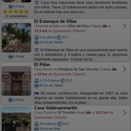
Casa muy espaciosa ideal para reuniones familiares
8 Fotos
con niños. Tiene 10 habitaciones todas con baño privado.
En el exterior hay una zona de j ...
(3 comentarios)
El Estanque de Olías
Vivienda turística en
Olías del Rey
a
(Toledo)
33,4 km
de Quismondo (Toledo)
6-11 plazas
30 €
12 km de Toledo
El Estanque de Olías es una casa pareada que cuenta
con 4 dormitorios y 4 baños y camas para 11 personas
8 Fotos
totalmente equipados. Cocina con to ...
El Pilón
Casa Rural en
Hinojosa de San Vicente
(Toledo)
a
34 km
de Quismondo (Toledo)
2-13+3 plazas
25 €
80 km de Toledo
De nueva construcción, inaugurada en 2007, la casa
dispone de cuatro habitaciones en su planta alta, todas
8 Fotos
ellas independientes. En la plant ...
Casa Valdesanmartín
Casa Rural en
El Tiemblo
a
34,2 km
de
(Ávila)
Quismondo (Toledo)
16+4 plazas
50 €
52 km de Ávila