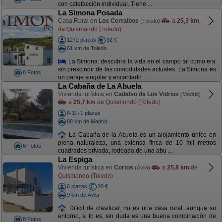
con calefacción individual. Tiene ...
La Simona Posada
Casa Rural en
Los Cerralbos
a
25,3 km
(Toledo)
de Quismondo (Toledo)
12+2 plazas
32 €
61 km de Toledo
La Simona: descubra la vida en el campo tal como era
sin prescindir de las comodidades actuales. La Simona es
8 Fotos
un paraje singular y encantado ...
La Cabaña de La Abuela
Vivienda turística en
Cadalso de Los Vidrios
(Madrid)
a
25,7 km
de Quismondo (Toledo)
8-11+1 plazas
88 km de Madrid
La Cabaña de la Abuela es un alojamiento único en
plena naturaleza, una extensa finca de 10 mil metros
8 Fotos
cuadrados privada, rodeada de una abu ...
La Espiga
Vivienda turística en
Cortos
a
25,8 km
de
(Ávila)
Quismondo (Toledo)
6 plazas
20 €
9 km de Ávila
Dificil de clasificar, no es una casa rural, aunque su
entorno, si lo es, sin duda es una buena combinación de
8 Fotos