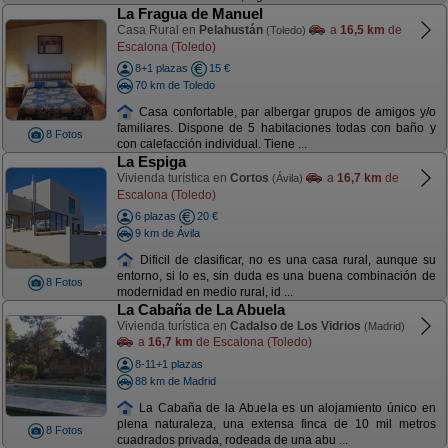
La Fragua de Manuel
Casa Rural en
Pelahustán
a
16,5 km
de
(Toledo)
Escalona (Toledo)
8+1 plazas
15 €
70 km de Toledo
Casa confortable, par albergar grupos de amigos y/o
familiares. Dispone de 5 habitaciones todas con baño y
8 Fotos
con calefacción individual. Tiene ...
La Espiga
Vivienda turística en
Cortos
a
16,7 km
de
(Ávila)
Escalona (Toledo)
6 plazas
20 €
9 km de Ávila
Dificil de clasificar, no es una casa rural, aunque su
entorno, si lo es, sin duda es una buena combinación de
8 Fotos
modernidad en medio rural, id ...
La Cabaña de La Abuela
Vivienda turística en
Cadalso de Los Vidrios
(Madrid)
a
16,7 km
de Escalona (Toledo)
8-11+1 plazas
88 km de Madrid
La Cabaña de la Abuela es un alojamiento único en
plena naturaleza, una extensa finca de 10 mil metros
8 Fotos
cuadrados privada, rodeada de una abu ...