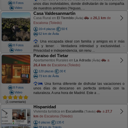
8 Fotos
unos días inolvidables, donde disfrutarán de la compañía
Video
de nuestros animales (Yeguas, ...
Casa Valdesanmartín
Casa Rural en
El Tiemblo
a
26,1 km
de
(Ávila)
Escalona (Toledo)
16+4 plazas
50 €
52 km de Ávila
Una escapada ideal con familia y amigos es ir más
8 Fotos
allá y tener: · Verdadera intimidad y exclusividad. ·
Video
Privacidad e independencia, sin renu ...
Paraiso del Tietar
Apartamentos Rurales en
La Adrada
a
(Ávila)
26,4 km
de Escalona (Toledo)
120 plazas
30 €
73 km de Ávila
Una forma diferente de disfrutar las vacaciones o
8 Fotos
unos días de descanso en perfecta sintonía con la
Video
naturaleza. A una hora de Madrid. Este a ...
(1 comentario)
Hispanidad
Vivienda turística en
Escalonilla
a
27,7
(Toledo)
km
de Escalona (Toledo)
6 plazas
135 €
38 km de Toledo