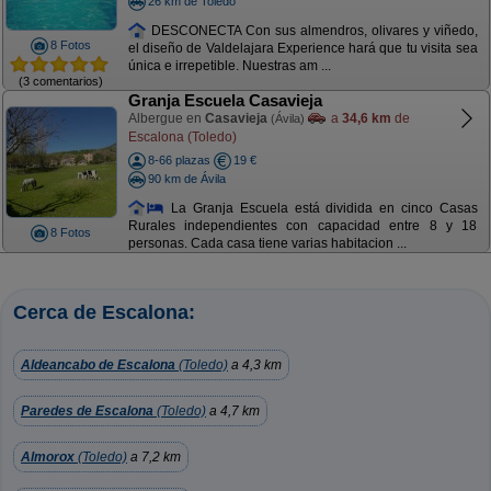
26 km de Toledo
DESCONECTA Con sus almendros, olivares y viñedo,
8 Fotos
el diseño de Valdelajara Experience hará que tu visita sea
única e irrepetible. Nuestras am ...
(3 comentarios)
Granja Escuela Casavieja
Albergue en
Casavieja
a
34,6 km
de
(Ávila)
Escalona (Toledo)
8-66 plazas
19 €
90 km de Ávila
La Granja Escuela está dividida en cinco Casas
Rurales independientes con capacidad entre 8 y 18
8 Fotos
personas. Cada casa tiene varias habitacion ...
Cerca de Escalona:
Aldeancabo de Escalona
(Toledo)
a 4,3 km
Paredes de Escalona
(Toledo)
a 4,7 km
Almorox
(Toledo)
a 7,2 km