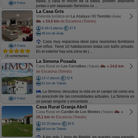
badia, y casa el rincón de la badia. pueden alquilarse
8 Fotos
juntas o por separado Servicios co ...
La Casa Gris
Vivienda turística en
La Atalaya / El Tiemblo
(Ávila)
a
24,5 km
de Escalona (Toledo)
6-26+3 plazas
37 €
49 km de Ávila
Casa muy espaciosa ideal para reuniones familiares
8 Fotos
con niños. Tiene 10 habitaciones todas con baño privado.
En el exterior hay una zona de j ...
(3 comentarios)
La Simona Posada
Casa Rural en
Los Cerralbos
a
24,6 km
(Toledo)
de Escalona (Toledo)
12+2 plazas
32 €
61 km de Toledo
La Simona: descubra la vida en el campo tal como era
sin prescindir de las comodidades actuales. La Simona es
8 Fotos
un paraje singular y encantado ...
Casa Rural Granja Abril
Casa Rural en
Cardiel de Los Montes
a
(Toledo)
25,1 km
de Escalona (Toledo)
10-20 plazas
30 €
68 km de Toledo
A tan solo 1 hora de Madrid, en nuestra casa pararán