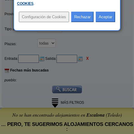
COOKIES
.
Provincias/Islas:
Tipo alquiler:
Plazas:
X
Entrada:
Salida:
Fechas más buscadas
pueblo:
MÁS FILTROS
No se han encontrado alojamientos en
Escalona
(Toledo)
... PERO, TE SUGERIMOS ALOJAMIENTOS CERCANOS
: