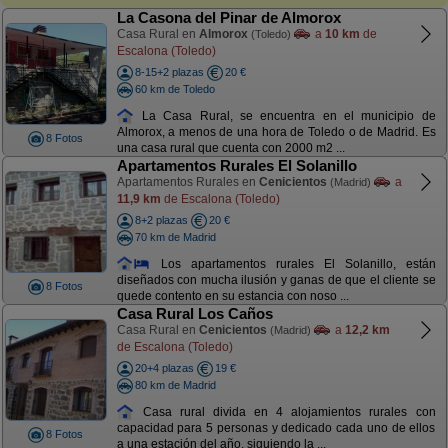
La Casona del Pinar de Almorox
Casa Rural en
Almorox
a
10 km
de
(Toledo)
Escalona (Toledo)
8-15+2 plazas
20 €
60 km de Toledo
La Casa Rural, se encuentra en el municipio de
Almorox, a menos de una hora de Toledo o de Madrid. Es
8 Fotos
una casa rural que cuenta con 2000 m2 ...
Apartamentos Rurales El Solanillo
Apartamentos Rurales en
Cenicientos
a
(Madrid)
11,9 km
de Escalona (Toledo)
8+2 plazas
20 €
70 km de Madrid
Los apartamentos rurales El Solanillo, están
diseñados con mucha ilusión y ganas de que el cliente se
8 Fotos
quede contento en su estancia con noso ...
Casa Rural Los Caños
Casa Rural en
Cenicientos
a
12,2 km
(Madrid)
de Escalona (Toledo)
20+4 plazas
19 €
80 km de Madrid
Casa rural divida en 4 alojamientos rurales con
capacidad para 5 personas y dedicado cada uno de ellos
8 Fotos
a una estación del año, siguiendo la ...