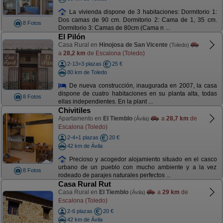
La vivienda dispone de 3 habitaciones: Dormitorio 1:
Dos camas de 90 cm. Dormitorio 2: Cama de 1, 35 cm.
8 Fotos
Dormitorio 3: Camas de 80cm (Cama n ...
El Pilón
Casa Rural en
Hinojosa de San Vicente
(Toledo)
a
28,2 km
de Escalona (Toledo)
2-13+3 plazas
25 €
80 km de Toledo
De nueva construcción, inaugurada en 2007, la casa
dispone de cuatro habitaciones en su planta alta, todas
8 Fotos
ellas independientes. En la plant ...
Chivitiles
Apartamento en
El Tiemblo
a
28,7 km
de
(Ávila)
Escalona (Toledo)
2-4+1 plazas
20 €
42 km de Ávila
Precioso y acogedor alojamiento situado en el casco
urbano de un pueblo con mucho ambiente y a la vez
8 Fotos
rodeado de parajes naturales perfectos ...
Casa Rural Rut
Casa Rural en
El Tiemblo
a
29 km
de
(Ávila)
Escalona (Toledo)
2-6 plazas
20 €
42 km de Ávila