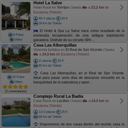
Hotel La Salve
Hotel Rural en
Torrijos
a
23,2 km
de
(Toledo)
Escalona (Toledo)
40+7 plazas
40 €
28 km de Toledo
El Hotel & Spa La Salve nace como resultado de la
8 Fotos
esmerada recuperación de una antigua explotación
Video
ganadera. Disfrute de su circuito SPA ...
Casa Las Alberquillas
Vivienda turística en
El Real de San Vicente
(Toledo)
a
24,5 km
de Escalona (Toledo)
11 plazas
30 €
80 km de Toledo
Casa Las Alberquillas, en el Real de San Vicente.
42 Fotos
Ideal para pasar unos días de descanso envuelto en la
Video
tranquilidad de la naturaleza y apen ...
(3 comentarios)
Complejo Rural La Badia
Casa Rural en
Lucillos
a
24,5 km
de
(Toledo)
Escalona (Toledo)
12+2 plazas
25 €
68 km de Toledo
Disponemos de dos casas dentro del recinto casa la