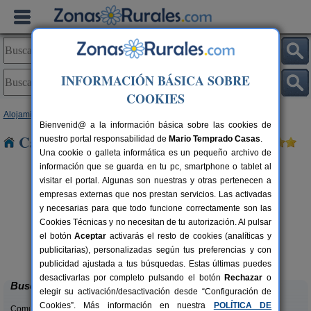
INFORMACIÓN BÁSICA SOBRE
COOKIES
Alojamientos
>
Castilla-La Mancha
>
Toledo
> Escalona
Bienvenid@ a la información básica sobre las cookies de
Casas Rurales cerca de Escalona
nuestro portal responsabilidad de
Mario Temprado Casas
.
Una cookie o galleta informática es un pequeño archivo de
información que se guarda en tu pc, smartphone o tablet al
visitar el portal. Algunas son nuestras y otras pertenecen a
empresas externas que nos prestan servicios. Las activadas
y necesarias para que todo funcione correctamente son las
Cookies Técnicas y no necesitan de tu autorización. Al pulsar
el botón
Aceptar
activarás el resto de cookies (analíticas y
El Sueño de Lucrecia
rs.
16+3 pers.
publicitarias), personalizadas según tus preferencias y con
 €
25 €
Villarrubia de Santiago (Toledo)
desde
publicidad ajustada a tus búsquedas. Estas últimas puedes
desactivarlas por completo pulsando el botón
Rechazar
o
Buscar
elegir su activación/desactivación desde “Configuración de
Cookies”. Más información en nuestra
POLÍTICA DE
Comunidades: