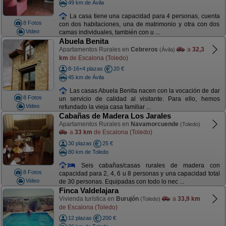
49 km de Ávila
La casa tiene una capacidad para 4 personas, cuenta
8 Fotos
con dos habitaciones, una de matrimonio y otra con dos
Video
camas individuales, también con u ...
Abuela Benita
Apartamentos Rurales en
Cebreros
a
32,3
(Ávila)
km
de Escalona (Toledo)
8-16+4 plazas
20 €
45 km de Ávila
Las casas Abuela Benita nacen con la vocación de dar
8 Fotos
un servicio de calidad al visitante. Para ello, hemos
Video
refundado la vieja casa familiar ...
Cabañas de Madera Los Jarales
Apartamentos Rurales en
Navamorcuende
(Toledo)
a
33 km
de Escalona (Toledo)
30 plazas
25 €
80 km de Toledo
Seis cabañas/casas rurales de madera con
8 Fotos
capacidad para 2, 4, 6 u 8 personas y una capacidad total
Video
de 30 personas. Equipadas con todo lo nec ...
Finca Valdelajara
Vivienda turística en
Burujón
a
33,9 km
(Toledo)
de Escalona (Toledo)
12 plazas
200 €