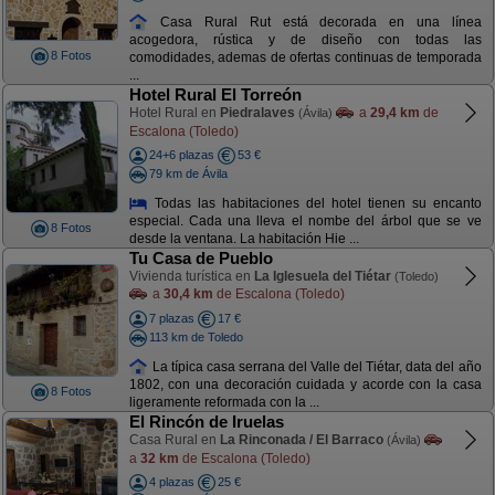
Casa Rural Rut está decorada en una línea
acogedora, rústica y de diseño con todas las
8 Fotos
comodidades, ademas de ofertas continuas de temporada
...
Hotel Rural El Torreón
Hotel Rural en
Piedralaves
a
29,4 km
de
(Ávila)
Escalona (Toledo)
24+6 plazas
53 €
79 km de Ávila
Todas las habitaciones del hotel tienen su encanto
especial. Cada una lleva el nombe del árbol que se ve
8 Fotos
desde la ventana. La habitación Hie ...
Tu Casa de Pueblo
Vivienda turística en
La Iglesuela del Tiétar
(Toledo)
a
30,4 km
de Escalona (Toledo)
7 plazas
17 €
113 km de Toledo
La típica casa serrana del Valle del Tiétar, data del año
1802, con una decoración cuidada y acorde con la casa
8 Fotos
ligeramente reformada con la ...
El Rincón de Iruelas
Casa Rural en
La Rinconada / El Barraco
(Ávila)
a
32 km
de Escalona (Toledo)
4 plazas
25 €