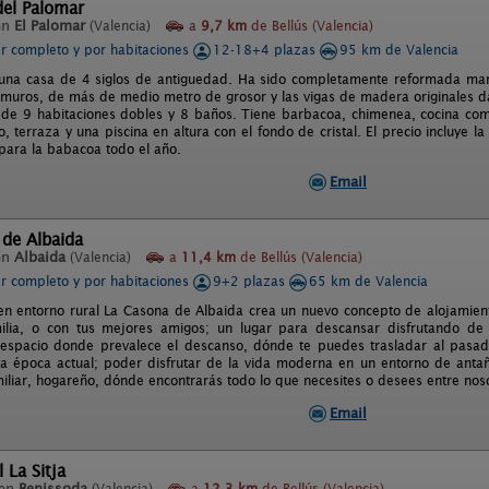
del Palomar
en
El Palomar
(Valencia)
a
9,7 km
de Bellús (Valencia)
er completo y por habitaciones
12-18+4 plazas
95 km de Valencia
 una casa de 4 siglos de antiguedad. Ha sido completamente reformada mant
muros, de más de medio metro de grosor y las vigas de madera originales da
 de 9 habitaciones dobles y 8 baños. Tiene barbacoa, chimenea, cocina com
io, terraza y una piscina en altura con el fondo de cristal. El precio incluye l
para la babacoa todo el año.
Email
de Albaida
en
Albaida
(Valencia)
a
11,4 km
de Bellús (Valencia)
er completo y por habitaciones
9+2 plazas
65 km de Valencia
en entorno rural La Casona de Albaida crea un nuevo concepto de alojamien
milia, o con tus mejores amigos; un lugar para descansar disfrutando d
espacio donde prevalece el descanso, dónde te puedes trasladar al pasa
la época actual; poder disfrutar de la vida moderna en un entorno de antañ
iliar, hogareño, dónde encontrarás todo lo que necesites o desees entre nos
Email
 La Sitja
 en
Benissoda
(Valencia)
a
12,3 km
de Bellús (Valencia)