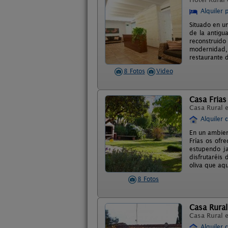
Alquiler 
Situado en u
de la antigu
reconstruido
modernidad, 
restaurante d
8 Fotos
Video
Casa Frias
Casa Rural 
Alquiler 
En un ambien
Frías os ofr
estupendo j
disfrutaréis
oliva que aqu
8 Fotos
Casa Rural
Casa Rural 
Alquiler 