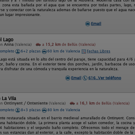
fantil y a 1 minuto del turistico lago de la Albufera. Moderna casa con s
 zona esta bañada por el agua que se encuentra por todas partes, lago, rí
se y conectar con la naturaleza ademas de bañarse puesto que el agua nace al
 un lugar impresionante.
Email
l Lago
en
Anna
(Valencia)
a
15,2 km
de Bellús (Valencia)
completo
6+2 plazas
60 km de Valencia
Fechas Libres
ago está situada en lo alto del centro del paraje, tiene capacidad para 4/6 
r, baño y cocina. En el exterior tiene dos porches, jardín, barbacoa de uso
ra disfrutar de una cómoda y tranquila experiencia en la naturaleza.
Email
616..Ver teléfono
 La Vila
en
Ontinyent / Onteniente
(Valencia)
a
16,1 km
de Bellús (Valencia)
completo
8+3 plazas
80 km de Valencia
nte restaurada situada en el barrio medieval amurallado de Ontinyent. Const
 una habitación doble. La primera planta acoge el salon comedor, la cocina
 4 habitaciones y el segundo baño completo. Ofrecemos todo el menaje de
s sus estancias dan al exterior, a la calle, excepto la habitación doble de 