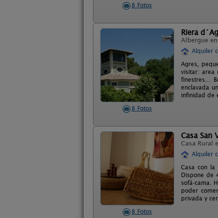
8 Fotos
Riera d´A
Albergue e
Alquiler 
Agres, peque
visitar: area
finestres...
enclavada un
infinidad de 
8 Fotos
Casa San 
Casa Rural 
Alquiler 
Casa con la 
Dispone de 4 
sofá-cama. H
poder comer 
privada y ce
8 Fotos