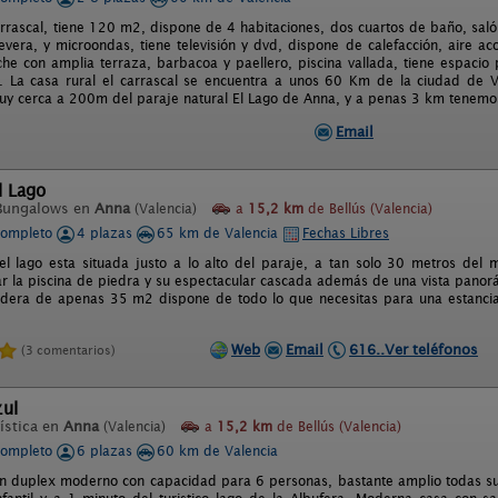
arrascal, tiene 120 m2, dispone de 4 habitaciones, dos cuartos de baño, sa
evera, y microondas, tiene televisión y dvd, dispone de calefacción, aire aco
che con amplia terraza, barbacoa y paellero, piscina vallada, tiene espaci
 La casa rural el carrascal se encuentra a unos 60 Km de la ciudad de V
muy cerca a 200m del paraje natural El Lago de Anna, y a penas 3 km tenemos
Email
l Lago
Bungalows en
Anna
(Valencia)
a
15,2 km
de Bellús (Valencia)
completo
4 plazas
65 km de Valencia
Fechas Libres
l lago esta situada justo a lo alto del paraje, a tan solo 30 metros de
ar la piscina de piedra y su espectacular cascada además de una vista panorá
dera de apenas 35 m2 dispone de todo lo que necesitas para una estancia
Web
Email
616..Ver teléfonos
(3 comentarios)
zul
ística en
Anna
(Valencia)
a
15,2 km
de Bellús (Valencia)
completo
6 plazas
60 km de Valencia
un duplex moderno con capacidad para 6 personas, bastante amplio todas sus 