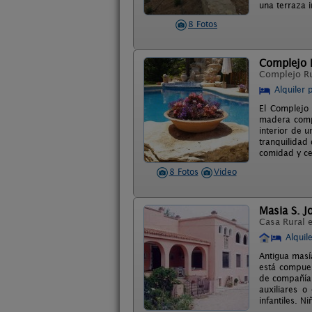
una terraza 
8 Fotos
Complejo R
Complejo R
Alquiler 
El Complejo
madera comp
interior de 
tranquilidad 
comidad y ce
8 Fotos
Video
Masia S. Jo
Casa Rural 
Alquil
Antigua masí
está compues
de compañía.
auxiliares o
infantiles. Ni