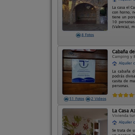
La casa el C
con horno, n
tiene un por
10 personas.
(Valencia), 
8 Fotos
Cabaña de
Camping y 
Alquiler 
La cabaña de
podrás divis
casita de ma
personas.
51 Fotos
2 Videos
La Casa A
Vivienda tur
Alquiler 
Se trata de 