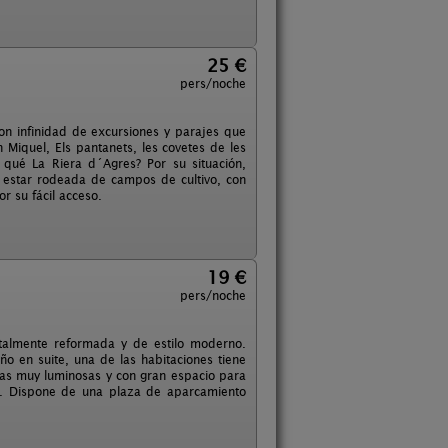
25 €
pers/noche
on infinidad de excursiones y parajes que
n Miquel, Els pantanets, les covetes de les
r qué La Riera d´Agres? Por su situación,
r estar rodeada de campos de cultivo, con
r su fácil acceso.
19 €
pers/noche
otalmente reformada y de estilo moderno.
año en suite, una de las habitaciones tiene
bas muy luminosas y con gran espacio para
a. Dispone de una plaza de aparcamiento