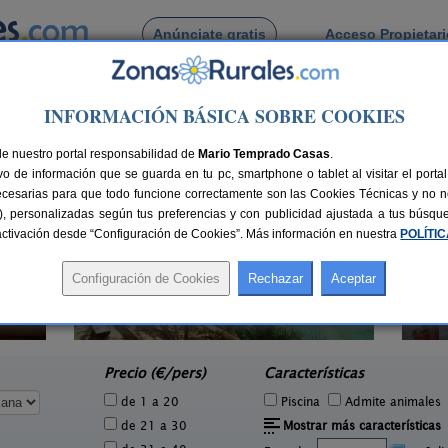
Anúnciate gratis
Acceso Propietar
Busca por pueblo
INFORMACIÓN BÁSICA SOBRE COOKIES
encia
> Bellús
lús
de nuestro portal responsabilidad de
Mario Temprado Casas
.
o de información que se guarda en tu pc, smartphone o tablet al visitar el port
ecesarias para que todo funcione correctamente son las Cookies Técnicas y no ne
rias), personalizadas según tus preferencias y con publicidad ajustada a tus búsq
sactivación desde “Configuración de Cookies”. Más información en nuestra
POLÍTI
Casas Rurales Les Eres de Gátova
2 pers.
20+5 pers.
50 €
28 €
Gátova (Valencia)
e
desde
Precio (€/pers)
Características
de 1 a 20
Piscina
Admite animales
de 21 a 30
Mostrar más características