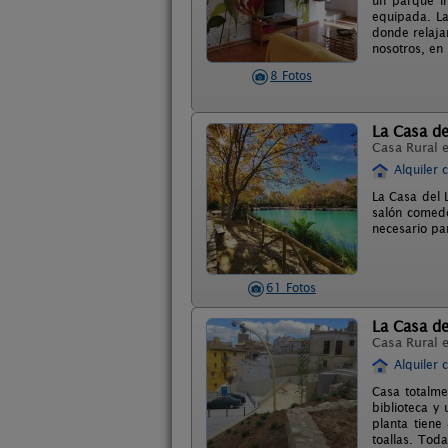
un parque in
equipada. La
donde relajar
nosotros, en
8 Fotos
La Casa de
Casa Rural 
Alquiler 
La Casa del L
salón comedo
necesario pa
61 Fotos
La Casa de
Casa Rural 
Alquiler 
Casa totalme
biblioteca y
planta tiene
toallas. Toda