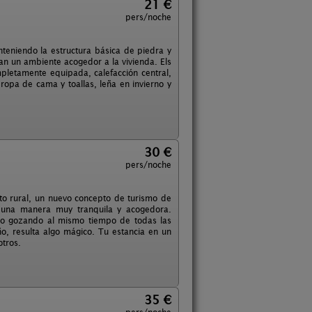
21 €
pers/noche
eniendo la estructura básica de piedra y
n un ambiente acogedor a la vivienda. Els
pletamente equipada, calefacción central,
a ropa de cama y toallas, leña en invierno y
30 €
pers/noche
to rural, un nuevo concepto de turismo de
e una manera muy tranquila y acogedora.
do gozando al mismo tiempo de todas las
o, resulta algo mágico. Tu estancia en un
otros.
35 €