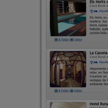
Els Horts 
Casa Rural 
Alquil
Els Horts es
madera. Sus 
Horts consta
futbolín, pat
carbón/leña 
8 Fotos
Video
La Casona 
Casa Rural 
Alquil
Alojamiento 
relax en fa
Creamos un 
ventajas de 
ambiente fam
8 Fotos
Video
Hotel Rural
Hotel Rural