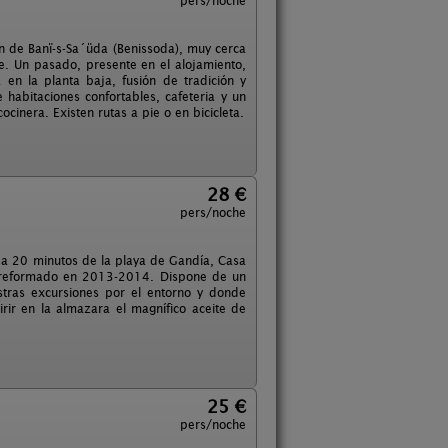
pers/noche
án de Banï-s-Sa´üda (Benissoda), muy cerca
. Un pasado, presente en el alojamiento,
en la planta baja, fusión de tradición y
 habitaciones confortables, cafeteria y un
inera. Existen rutas a pie o en bicicleta.
28 €
pers/noche
y a 20 minutos de la playa de Gandía, Casa
, reformado en 2013-2014. Dispone de un
tras excursiones por el entorno y donde
rir en la almazara el magnífico aceite de
25 €
pers/noche