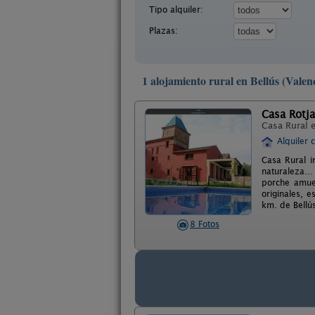
Tipo alquiler:
Plazas:
1 alojamiento rural en Bellús (Valen
Casa Rotja
Casa Rural 
Alquiler 
Casa Rural i
naturaleza… 
porche amueb
originales, e
km. de Bellú
8 Fotos