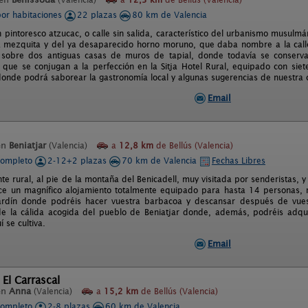
por habitaciones
22 plazas
80 km de Valencia
n pintoresco atzucac, o calle sin salida, característico del urbanismo musulm
a mezquita y del ya desaparecido horno moruno, que daba nombre a la calle
 sobre dos antiguas casas de muros de tapial, donde todavía se conserva 
que se conjugan a la perfección en la Sitja Hotel Rural, equipado con siete
onde podrá saborear la gastronomía local y algunas sugerencias de nuestra coc
Email
en
Beniatjar
(Valencia)
a
12,8 km
de Bellús (Valencia)
completo
2-12+2 plazas
70 km de Valencia
Fechas Libres
te rural, al pie de la montaña del Benicadell, muy visitada por senderistas, 
ece un magnífico alojamiento totalmente equipado para hasta 14 personas
ardín donde podréis hacer vuestra barbacoa y descansar después de vues
 de la cálida acogida del pueblo de Beniatjar donde, además, podréis adqui
í se cultiva.
Email
 El Carrascal
en
Anna
(Valencia)
a
15,2 km
de Bellús (Valencia)
completo
2-8 plazas
60 km de Valencia