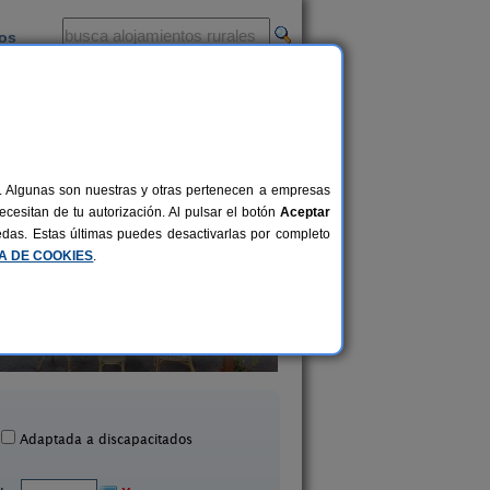
ios
-
al. Algunas son nuestras y otras pertenecen a empresas
cesitan de tu autorización. Al pulsar el botón
Aceptar
uedas. Estas últimas puedes desactivarlas por completo
CA DE COOKIES
.
Casa Rural Solidaria F
Finca San Agustín
Coronel
16+10 pers.
50 €
Ontinyent (Valencia)
Benicull de Xúquer (Val
desde
Adaptada a discapacitados