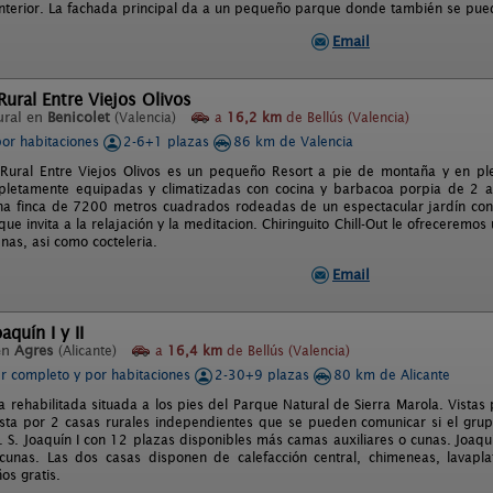
interior. La fachada principal da a un pequeño parque donde también se pue
Email
ural Entre Viejos Olivos
ural en
Benicolet
(Valencia)
a
16,2 km
de Bellús (Valencia)
por habitaciones
2-6+1 plazas
86 km de Valencia
 Rural Entre Viejos Olivos es un pequeño Resort a pie de montaña y en p
letamente equipadas y climatizadas con cocina y barbacoa porpia de 2 a
una finca de 7200 metros cuadrados rodeadas de un espectacular jardín con 
que invita a la relajación y la meditacion. Chiringuito Chill-Out le ofrecerem
nas, asi como cocteleria.
Email
aquín I y II
en
Agres
(Alicante)
a
16,4 km
de Bellús (Valencia)
er completo y por habitaciones
2-30+9 plazas
80 km de Alicante
a rehabilitada situada a los pies del Parque Natural de Sierra Marola. Vistas
ta por 2 casas rurales independientes que se pueden comunicar si el gru
 S. Joaquín I con 12 plazas disponibles más camas auxiliares o cunas. Joaqu
 cunas. Las dos casas disponen de calefacción central, chimeneas, lavapl
ños gratis.