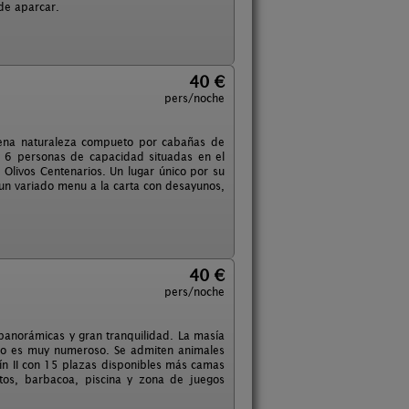
de aparcar.
40 €
pers/noche
lena naturaleza compueto por cabañas de
 6 personas de capacidad situadas en el
Olivos Centenarios. Un lugar único por su
os un variado menu a la carta con desayunos,
40 €
pers/noche
 panorámicas y gran tranquilidad. La masía
po es muy numeroso. Se admiten animales
ín II con 15 plazas disponibles más camas
atos, barbacoa, piscina y zona de juegos