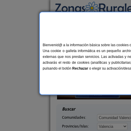
Busca por alojamiento
Alojamientos
>
Comunidad Valenciana
>
Val
Casas Rurales en Bel
Bienvenid@ a la información básica sobre las cookies 
Una cookie o galleta informática es un pequeño archiv
externas que nos prestan servicios. Las activadas y n
activarás el resto de cookies (analíticas y publicita
pulsando el botón
Rechazar
o elegir su activación/de
 Lago
La Casa del Lago
4 pers.
6+
40 €
ncia)
Anna (Valencia)
desde
desd
Buscar
Comunidades:
Provincias/Islas: