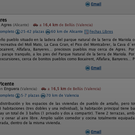
Email
gres
n
Agres
(Alicante)
a
16,4 km
de Bellús (Valencia)
completo
25-42 plazas
60 km de Alicante
Fechas Libres
ño pueblo situado en la ladera del parque natural de la Serra de Mariola c
 recreativa del Molí Mato, La Cava Gran, el Pico del Montcabrer, la Cava d´e
 Bocairent, Alfafara, Banyeres... preciosos pueblos muy cerca de Agres. Po
 paraje tranquilo, a los pies del Parque Natural de la Serra de Mariola. Po
excursiones, cerca de bonitos pueblos como Bocairent, Alfafara, Banyeres... Po
Email
Vicente
en
Enguera
(Valencia)
a
16,5 km
de Bellús (Valencia)
completo
5-7 plazas
70 km de Valencia
distribución y los espacios de las viviendas de pueblo de antaño, pero t
habitaciones (tres dobles y una individual), la habitación principal tiene b
ay un total de 3 baños (1 privado y dos a compartir). Tiene 2 terrazas, am
y cenar al aire libre. Amplio salón comedor y cocina totalmente equipad
rrada, dentro de la misma vivienda.
Email