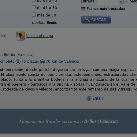
de 31 a 40
Entrada:
-
Sal
de 41 a 50
Fechas más buscadas
más de 50
pueblo:
Bellús
cia)
Ver en el mapa
en
Bellús
(Valencia)
completo
16 plazas
70 km de Valencia
ndependiente, donde podrás degustar de un lugar con una magia especial,
El alojamiento consta de dos viviendas independientes, estructuradas alr
lado. Junto a la primitiva bodega y la antigua almazara, de la cual se 
stán el paellero – barbacoa y la piscina – solarium. Enclavada en el Valle de
s, rodeada de olivos y viñedos, encontramos este remanso de paz y tranquili
Email
Alojamientos Rurales cercanos a
Bellús (Valencia)