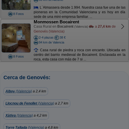
L´Almassera desde 1.994. Nuestra casa fue una de las
pioneras en la Comunidad Valenciana y es hoy en día
8 Fotos
sede de una mini-empresa familiar. ...
Monmossen Bocairent
Casa Rural en
Bocairent
a
27,4 km
de
(Valencia)
Genovés (Valencia)
2-4 plazas
38 €
94 km de Valencia
Casa rural de piedra y roca con encanto. Ubicada en
centro del barrio medieval de Bocairent. Enclavada en la
8 Fotos
roca, esta casa con más de 7 si ...
Cerca de Genovés:
Alboy
(Valencia)
a 2,4 km
Llocnou de Fenollet
(Valencia)
a 2,7 km
Xàtiva
(Valencia)
a 4,2 km
Torre Tallada
(Valencia)
a 4,8 km