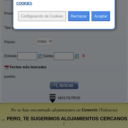
COOKIES
.
Provincias/Islas:
Tipo alquiler:
Plazas:
X
Entrada:
Salida:
Fechas más buscadas
pueblo:
MÁS FILTROS
No se han encontrado alojamientos en
Genovés
(Valencia)
... PERO, TE SUGERIMOS ALOJAMIENTOS CERCANOS
: