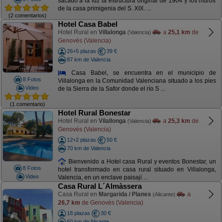
sacado a la luz la estructura original de 1904 y los muros
de la casa primigenia del S. XIX. ...
(2 comentarios)
Hotel Casa Babel
Hotel Rural en
Villalonga
a
25,1 km
de
(Valencia)
Genovés (Valencia)
26+5 plazas
39 €
87 km de Valencia
Casa Babel, se encuentra en el municipio de
8 Fotos
Villalonga en la Comunidad Valenciana situado a los pies
Video
de la Sierra de la Safor donde el río S ...
(1 comentario)
Hotel Rural Bonestar
Hotel Rural en
Vilallonga
a
25,3 km
de
(Valencia)
Genovés (Valencia)
12+2 plazas
50 €
70 km de Valencia
Bienvenido a Hotel casa Rural y eventos Bonestar, un
8 Fotos
hotel transformado en casa rural situado en Villalonga,
Video
Valencia, en un enclave paisají ...
Casa Rural L´Almàssera
Casa Rural en
Margarida / Planes
a
(Alicante)
26,7 km
de Genovés (Valencia)
18 plazas
30 €
60 km de Alicante