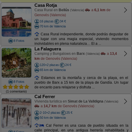
Casa Rotja
Casa Rural en
Bellús
a
6,1 km
de
(Valencia)
Genovés (Valencia)
16 plazas
34 €
70 km de Valencia
Casa Rural independiente, donde podrás degustar de
un lugar con una magia especial, viviendo momentos
8 Fotos
inolvidables en plena naturaleza… El a ...
La Falaguera
Camping y Bungalows en
Barx
a
13,4
(Valencia)
km
de Genovés (Valencia)
120+2 plazas
24 €
65 km de Valencia
Estamos en la montaña y cerca de la playa, en el
8 Fotos
pueblo de Barx a 15 km de la playa de Gandía. Un lugar
de encanto para relajarse y disfruta ...
(1 comentario)
Cal Ferrer
Vivienda turística en
Simat de La Valldigna
(Valencia)
a
14,7 km
de Genovés (Valencia)
2-10+2 plazas
25 €
50 km de Valencia
Cal Ferrer es una casa de pueblo situada en la
calle principal, en una antigua herrería rehabilitada y