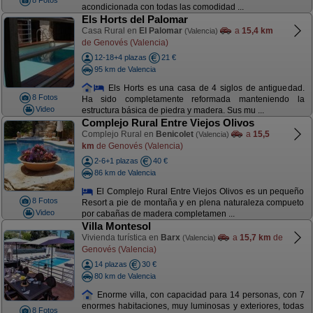
8 Fotos
acondicionada con todas las comodidad ...
Els Horts del Palomar
Casa Rural en
El Palomar
a
15,4 km
(Valencia)
de Genovés (Valencia)
12-18+4 plazas
21 €
95 km de Valencia
Els Horts es una casa de 4 siglos de antiguedad.
8 Fotos
Ha sido completamente reformada manteniendo la
Video
estructura básica de piedra y madera. Sus mu ...
Complejo Rural Entre Viejos Olivos
Complejo Rural en
Benicolet
a
15,5
(Valencia)
km
de Genovés (Valencia)
2-6+1 plazas
40 €
86 km de Valencia
El Complejo Rural Entre Viejos Olivos es un pequeño
8 Fotos
Resort a pie de montaña y en plena naturaleza compueto
Video
por cabañas de madera completamen ...
Villa Montesol
Vivienda turística en
Barx
a
15,7 km
de
(Valencia)
Genovés (Valencia)
14 plazas
30 €
80 km de Valencia
Enorme villa, con capacidad para 14 personas, con 7
enormes habitaciones, muy luminosas y exteriores, todas
8 Fotos