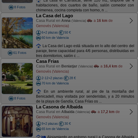
La casa el Carrascal, tiene 120 m2, dispone de 4
habitaciones, dos cuartos de baño, salón comedor con
8 Fotos
chimenea, cocina completa con horno, n ...
La Casa del Lago
Casa Rural en
Anna
a
16 km
de
(Valencia)
Genovés (Valencia)
6+2 plazas
50 €
60 km de Valencia
La Casa del Lago está situada en lo alto del centro del
paraje, tiene capacidad para 4/6 personas, distribuidas en
61 Fotos
tres dormitorios, salón c ...
Casa Frias
Casa Rural en
Beniatjar
a
16,4 km
de
(Valencia)
Genovés (Valencia)
2-12+2 plazas
28 €
70 km de Valencia
En un ambiente rural, al pie de la montaña del
Benicadell, muy visitada por senderistas, y a 20 minutos
8 Fotos
de la playa de Gandía, Casa Frías os ...
La Casona de Albaida
Casa Rural en
Albaida
a
17,2 km
de
(Valencia)
Genovés (Valencia)
9+2 plazas
30 €
65 km de Valencia
Alojamiento en entorno rural La Casona de Albaida