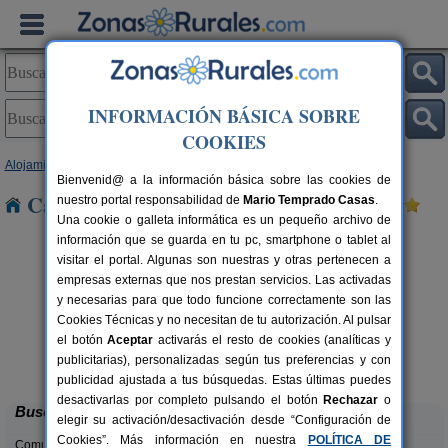
INFORMACIÓN BÁSICA SOBRE
COOKIES
Alojamientos
>
Comunidad Valenciana
>
Valencia
> Genovés
Bienvenid@ a la información básica sobre las cookies de
Casas Rurales cerca de Genovés
nuestro portal responsabilidad de
Mario Temprado Casas
.
Una cookie o galleta informática es un pequeño archivo de
información que se guarda en tu pc, smartphone o tablet al
visitar el portal. Algunas son nuestras y otras pertenecen a
empresas externas que nos prestan servicios. Las activadas
y necesarias para que todo funcione correctamente son las
Cookies Técnicas y no necesitan de tu autorización. Al pulsar
el botón
Aceptar
activarás el resto de cookies (analíticas y
La Casa del Lago
C
rs.
6+2 pers.
publicitarias), personalizadas según tus preferencias y con
 €
50 €
Anna (Valencia)
desde
publicidad ajustada a tus búsquedas. Estas últimas puedes
desactivarlas por completo pulsando el botón
Rechazar
o
Buscar
elegir su activación/desactivación desde “Configuración de
Cookies”. Más información en nuestra
POLÍTICA DE
Comunidades: