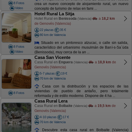
8 Fotos
crea un nuevo concepto de alojamiento rural, un nuevo
Video
concepto de turismo de relax en fami ...
Hotel Rural La Sitja
Hotel Rural en
Benissoda
a
18,2 km
(Valencia)
de Genovés (Valencia)
22 plazas
35 €
80 km de Valencia
Situado en un pintoresco atzucac, o calle sin salida,
8 Fotos
característico del urbanismo musulmán de Banï-s-Sa´üda
Video
(Benissoda), muy cerca de la an ...
Casa San Vicente
Casa Rural en
Enguera
a
18,9 km
de
(Valencia)
Genovés (Valencia)
5-7 plazas
19 €
70 km de Valencia
Casa con la distribución y los espacios de las
viviendas de pueblo de antaño, pero totalmente
8 Fotos
reformada y de estilo moderno. Dispone de 4 ha ...
Casa Rural Lera
Casa Rural en
Bolbaite
a
19,5 km
de
(Valencia)
Genovés (Valencia)
4-10 plazas
17 €
70 km de Valencia
Descubre esta casa rural en Bolbaite (Valencia)