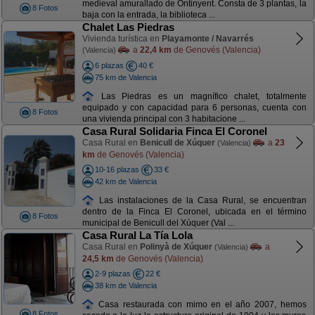
medieval amurallado de Ontinyent. Consta de 3 plantas, la
8 Fotos
baja con la entrada, la biblioteca ...
Chalet Las Piedras
Vivienda turística en
Playamonte / Navarrés
a
22,4 km
de Genovés (Valencia)
(Valencia)
6 plazas
40 €
75 km de Valencia
Las Piedras es un magnífico chalet, totalmente
equipado y con capacidad para 6 personas, cuenta con
8 Fotos
una vivienda principal con 3 habitacione ...
Casa Rural Solidaria Finca El Coronel
Casa Rural en
Benicull de Xúquer
a
23
(Valencia)
km
de Genovés (Valencia)
10-16 plazas
33 €
42 km de Valencia
Las instalaciones de la Casa Rural, se encuentran
dentro de la Finca El Coronel, ubicada en el término
8 Fotos
municipal de Benicull del Xúquer (Val ...
Casa Rural La Tía Lola
Casa Rural en
Polinyà de Xúquer
a
(Valencia)
24,5 km
de Genovés (Valencia)
2-9 plazas
22 €
38 km de Valencia
Casa restaurada con mimo en el año 2007, hemos
8 Fotos