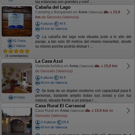
las estancias son grandes y conf ...
Cabaña del Lago
Camping y Bungalows en
Anna
a
15,9
(Valencia)
km
de Genovés (Valencia)
4 plazas
40 €
65 km de Valencia
La cabaña del lago esta situada justo a lo alto del
51 Fotos
paraje, a tan solo 30 metros del mismo manantial, desde
2 Videos
su mismo porche podrás divisar l ...
(3 comentarios)
La Casa Azul
Vivienda turística en
Anna
a
15,9 km
(Valencia)
de Genovés (Valencia)
6 plazas
40 €
60 km de Valencia
Se trata de un duplex moderno con capacidad para 6
personas, bastante amplio todas sus zonas y con luz
8 Fotos
natural, situada frente a un parque i ...
Casa Rural El Carrascal
Casa Rural en
Anna
a
15,9 km
de
(Valencia)
Genovés (Valencia)
2-8 plazas
25 €
60 km de Valencia