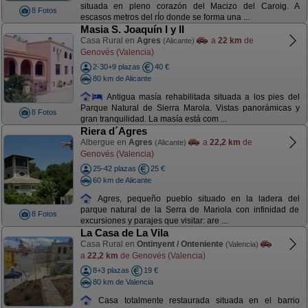
situada en pleno corazón del Macizo del Caroig. A
8 Fotos
escasos metros del rÍo donde se forma una ...
Masia S. Joaquín I y II
Casa Rural en
Agres
a
22 km
de
(Alicante)
Genovés (Valencia)
2-30+9 plazas
40 €
80 km de Alicante
Antigua masía rehabilitada situada a los pies del
Parque Natural de Sierra Marola. Vistas panorámicas y
8 Fotos
gran tranquilidad. La masía está com ...
Riera d´Agres
Albergue en
Agres
a
22,2 km
de
(Alicante)
Genovés (Valencia)
25-42 plazas
25 €
60 km de Alicante
Agres, pequeño pueblo situado en la ladera del
parque natural de la Serra de Mariola con infinidad de
8 Fotos
excursiones y parajes que visitar: are ...
La Casa de La Vila
Casa Rural en
Ontinyent / Onteniente
(Valencia)
a
22,2 km
de Genovés (Valencia)
8+3 plazas
19 €
80 km de Valencia
Casa totalmente restaurada situada en el barrio