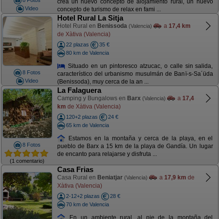
8 Fotos
crea un nuevo concepto de alojamiento rural, un nuevo
Video
concepto de turismo de relax en fami ...
Hotel Rural La Sitja
Hotel Rural en
Benissoda
a
17,4 km
(Valencia)
de Xàtiva (Valencia)
22 plazas
35 €
80 km de Valencia
Situado en un pintoresco atzucac, o calle sin salida,
8 Fotos
característico del urbanismo musulmán de Banï-s-Sa´üda
Video
(Benissoda), muy cerca de la an ...
La Falaguera
Camping y Bungalows en
Barx
a
17,4
(Valencia)
km
de Xàtiva (Valencia)
120+2 plazas
24 €
65 km de Valencia
Estamos en la montaña y cerca de la playa, en el
8 Fotos
pueblo de Barx a 15 km de la playa de Gandía. Un lugar
de encanto para relajarse y disfruta ...
(1 comentario)
Casa Frias
Casa Rural en
Beniatjar
a
17,9 km
de
(Valencia)
Xàtiva (Valencia)
2-12+2 plazas
28 €
70 km de Valencia
En un ambiente rural, al pie de la montaña del