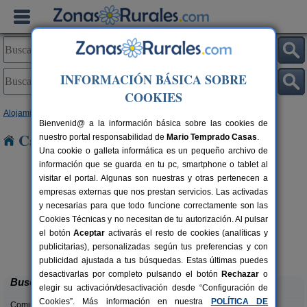
INFORMACIÓN BÁSICA SOBRE
COOKIES
Alojamientos
>
Comunidad Valenciana
>
Valencia
> Xàtiva
Bienvenid@ a la información básica sobre las cookies de
Casas Rurales cerca de Xàtiva
nuestro portal responsabilidad de
Mario Temprado Casas
.
Una cookie o galleta informática es un pequeño archivo de
información que se guarda en tu pc, smartphone o tablet al
visitar el portal. Algunas son nuestras y otras pertenecen a
empresas externas que nos prestan servicios. Las activadas
y necesarias para que todo funcione correctamente son las
Cookies Técnicas y no necesitan de tu autorización. Al pulsar
el botón
Aceptar
activarás el resto de cookies (analíticas y
Cabaña del Lago
C
rs.
4 pers.
publicitarias), personalizadas según tus preferencias y con
 €
40 €
Anna (Valencia)
desde
publicidad ajustada a tus búsquedas. Estas últimas puedes
desactivarlas por completo pulsando el botón
Rechazar
o
Buscar
elegir su activación/desactivación desde “Configuración de
Cookies”. Más información en nuestra
POLÍTICA DE
Comunidades: