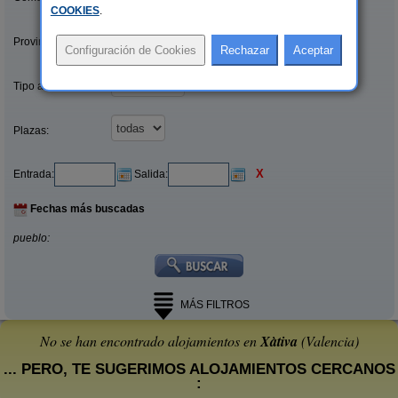
COOKIES
.
Provincias/Islas:
Tipo alquiler:
Plazas:
X
Entrada:
Salida:
Fechas más buscadas
pueblo:
MÁS FILTROS
No se han encontrado alojamientos en
Xàtiva
(Valencia)
... PERO, TE SUGERIMOS ALOJAMIENTOS CERCANOS
: