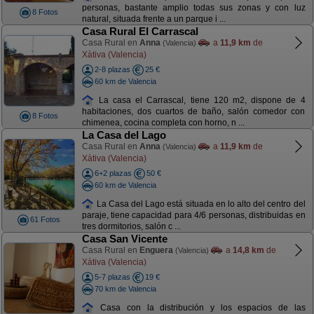
personas, bastante amplio todas sus zonas y con luz
8 Fotos
natural, situada frente a un parque i ...
Casa Rural El Carrascal
Casa Rural en
Anna
a
11,9 km
de
(Valencia)
Xàtiva (Valencia)
2-8 plazas
25 €
60 km de Valencia
La casa el Carrascal, tiene 120 m2, dispone de 4
habitaciones, dos cuartos de baño, salón comedor con
8 Fotos
chimenea, cocina completa con horno, n ...
La Casa del Lago
Casa Rural en
Anna
a
11,9 km
de
(Valencia)
Xàtiva (Valencia)
6+2 plazas
50 €
60 km de Valencia
La Casa del Lago está situada en lo alto del centro del
paraje, tiene capacidad para 4/6 personas, distribuidas en
61 Fotos
tres dormitorios, salón c ...
Casa San Vicente
Casa Rural en
Enguera
a
14,8 km
de
(Valencia)
Xàtiva (Valencia)
5-7 plazas
19 €
70 km de Valencia
Casa con la distribución y los espacios de las