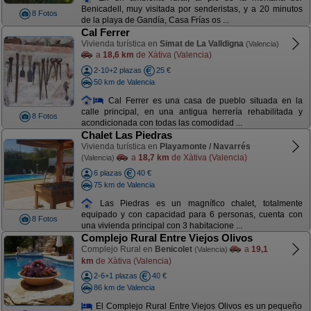
Benicadell, muy visitada por senderistas, y a 20 minutos
8 Fotos
de la playa de Gandía, Casa Frías os ...
Cal Ferrer
Vivienda turística en
Simat de La Valldigna
(Valencia)
a
18,6 km
de Xàtiva (Valencia)
2-10+2 plazas
25 €
50 km de Valencia
Cal Ferrer es una casa de pueblo situada en la
calle principal, en una antigua herrería rehabilitada y
8 Fotos
acondicionada con todas las comodidad ...
Chalet Las Piedras
Vivienda turística en
Playamonte / Navarrés
a
18,7 km
de Xàtiva (Valencia)
(Valencia)
6 plazas
40 €
75 km de Valencia
Las Piedras es un magnífico chalet, totalmente
equipado y con capacidad para 6 personas, cuenta con
8 Fotos
una vivienda principal con 3 habitacione ...
Complejo Rural Entre Viejos Olivos
Complejo Rural en
Benicolet
a
19,1
(Valencia)
km
de Xàtiva (Valencia)
2-6+1 plazas
40 €
86 km de Valencia
El Complejo Rural Entre Viejos Olivos es un pequeño