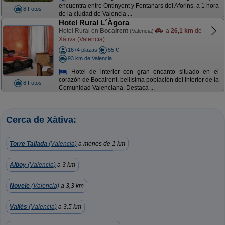
encuentra entre Ontinyent y Fontanars del Aforins, a 1 hora
8 Fotos
de la ciudad de Valencia ...
Hotel Rural L´Àgora
Hotel Rural en
Bocairent
a
26,1 km
de
(Valencia)
Xàtiva (Valencia)
16+4 plazas
55 €
93 km de Valencia
Hotel de interior con gran encanto situado en el
corazón de Bocairent, bellísima población del interior de la
8 Fotos
Comunidad Valenciana. Destaca ...
Cerca de Xàtiva:
Torre Tallada
(Valencia)
a menos de 1 km
Alboy
(Valencia)
a 3 km
Novele
(Valencia)
a 3,3 km
Vallés
(Valencia)
a 3,5 km