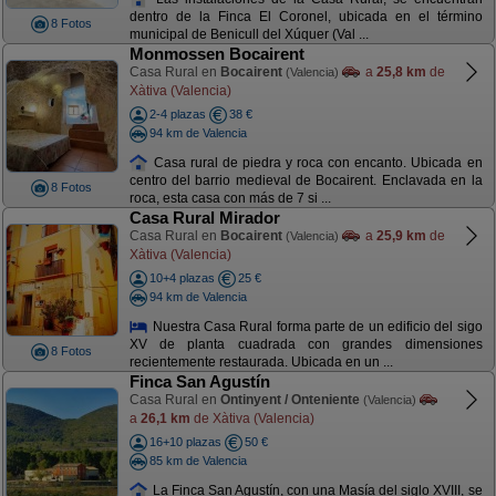
dentro de la Finca El Coronel, ubicada en el término
8 Fotos
municipal de Benicull del Xúquer (Val ...
Monmossen Bocairent
Casa Rural en
Bocairent
a
25,8 km
de
(Valencia)
Xàtiva (Valencia)
2-4 plazas
38 €
94 km de Valencia
Casa rural de piedra y roca con encanto. Ubicada en
centro del barrio medieval de Bocairent. Enclavada en la
8 Fotos
roca, esta casa con más de 7 si ...
Casa Rural Mirador
Casa Rural en
Bocairent
a
25,9 km
de
(Valencia)
Xàtiva (Valencia)
10+4 plazas
25 €
94 km de Valencia
Nuestra Casa Rural forma parte de un edificio del sigo
XV de planta cuadrada con grandes dimensiones
8 Fotos
recientemente restaurada. Ubicada en un ...
Finca San Agustín
Casa Rural en
Ontinyent / Onteniente
(Valencia)
a
26,1 km
de Xàtiva (Valencia)
16+10 plazas
50 €
85 km de Valencia
La Finca San Agustín, con una Masía del siglo XVIII, se