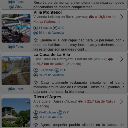
8 Fotos
Resort a pie de montaña y en plena naturaleza compueto
Video
por cabañas de madera completamen ...
Villa Montesol
Vivienda turística en
Barx
a
19,8 km
de
(Valencia)
Xàtiva (Valencia)
14 plazas
30 €
80 km de Valencia
Enorme villa, con capacidad para 14 personas, con 7
enormes habitaciones, muy luminosas y exteriores, todas
8 Fotos
las estancias son grandes y conf ...
La Casa de La Vila
Casa Rural en
Ontinyent / Onteniente
(Valencia)
a
20,2 km
de Xàtiva (Valencia)
8+3 plazas
19 €
80 km de Valencia
Casa totalmente restaurada situada en el barrio
medieval amurallado de Ontinyent. Consta de 3 plantas, la
8 Fotos
baja con la entrada, la biblioteca ...
Riera d´Agres
Albergue en
Agres
a
21,7 km
de Xàtiva
(Alicante)
(Valencia)
25-42 plazas
25 €
60 km de Alicante
Agres, pequeño pueblo situado en la ladera del