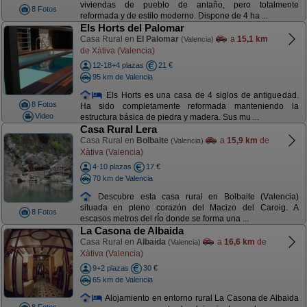
viviendas de pueblo de antaño, pero totalmente
8 Fotos
reformada y de estilo moderno. Dispone de 4 ha ...
Els Horts del Palomar
Casa Rural en
El Palomar
a
15,1 km
(Valencia)
de Xàtiva (Valencia)
12-18+4 plazas
21 €
95 km de Valencia
Els Horts es una casa de 4 siglos de antiguedad.
8 Fotos
Ha sido completamente reformada manteniendo la
Video
estructura básica de piedra y madera. Sus mu ...
Casa Rural Lera
Casa Rural en
Bolbaite
a
15,9 km
de
(Valencia)
Xàtiva (Valencia)
4-10 plazas
17 €
70 km de Valencia
Descubre esta casa rural en Bolbaite (Valencia)
situada en pleno corazón del Macizo del Caroig. A
8 Fotos
escasos metros del rÍo donde se forma una ...
La Casona de Albaida
Casa Rural en
Albaida
a
16,6 km
de
(Valencia)
Xàtiva (Valencia)
9+2 plazas
30 €
65 km de Valencia
Alojamiento en entorno rural La Casona de Albaida