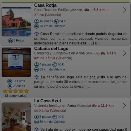
Casa Rotja
Casa Rural en
Bellús
a
5,5 km
de
(Valencia)
Xàtiva (Valencia)
16 plazas
34 €
70 km de Valencia
Casa Rural independiente, donde podrás degustar de
un lugar con una magia especial, viviendo momentos
8 Fotos
inolvidables en plena naturaleza… El a ...
Cabaña del Lago
Camping y Bungalows en
Anna
a
11,9
(Valencia)
km
de Xàtiva (Valencia)
4 plazas
40 €
65 km de Valencia
La cabaña del lago esta situada justo a lo alto del
51 Fotos
paraje, a tan solo 30 metros del mismo manantial, desde
2 Videos
su mismo porche podrás divisar l ...
(3 comentarios)
La Casa Azul
Vivienda turística en
Anna
a
11,9 km
(Valencia)
de Xàtiva (Valencia)
6 plazas
40 €
60 km de Valencia
Se trata de un duplex moderno con capacidad para 6