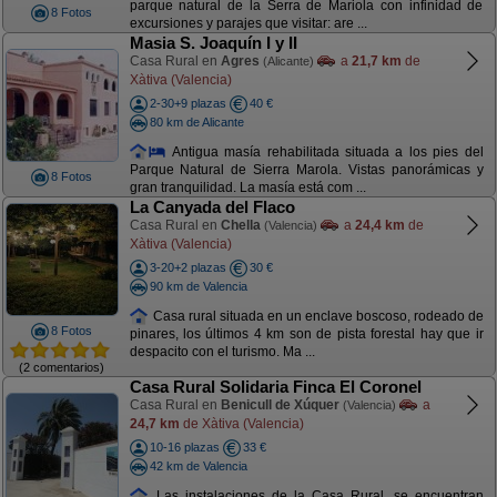
parque natural de la Serra de Mariola con infinidad de
8 Fotos
excursiones y parajes que visitar: are ...
Masia S. Joaquín I y II
Casa Rural en
Agres
a
21,7 km
de
(Alicante)
Xàtiva (Valencia)
2-30+9 plazas
40 €
80 km de Alicante
Antigua masía rehabilitada situada a los pies del
Parque Natural de Sierra Marola. Vistas panorámicas y
8 Fotos
gran tranquilidad. La masía está com ...
La Canyada del Flaco
Casa Rural en
Chella
a
24,4 km
de
(Valencia)
Xàtiva (Valencia)
3-20+2 plazas
30 €
90 km de Valencia
Casa rural situada en un enclave boscoso, rodeado de
8 Fotos
pinares, los últimos 4 km son de pista forestal hay que ir
despacito con el turismo. Ma ...
(2 comentarios)
Casa Rural Solidaria Finca El Coronel
Casa Rural en
Benicull de Xúquer
a
(Valencia)
24,7 km
de Xàtiva (Valencia)
10-16 plazas
33 €
42 km de Valencia
Las instalaciones de la Casa Rural, se encuentran