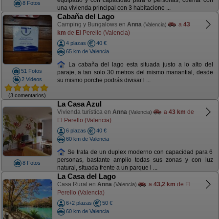
equipado y con capacidad para 6 personas, cuenta con
8 Fotos
una vivienda principal con 3 habitacione ...
Cabaña del Lago
Camping y Bungalows en
Anna
a
43
(Valencia)
km
de El Perello (Valencia)
4 plazas
40 €
65 km de Valencia
La cabaña del lago esta situada justo a lo alto del
51 Fotos
paraje, a tan solo 30 metros del mismo manantial, desde
2 Videos
su mismo porche podrás divisar l ...
(3 comentarios)
La Casa Azul
Vivienda turística en
Anna
a
43 km
de
(Valencia)
El Perello (Valencia)
6 plazas
40 €
60 km de Valencia
Se trata de un duplex moderno con capacidad para 6
personas, bastante amplio todas sus zonas y con luz
8 Fotos
natural, situada frente a un parque i ...
La Casa del Lago
Casa Rural en
Anna
a
43,2 km
de El
(Valencia)
Perello (Valencia)
6+2 plazas
50 €
60 km de Valencia