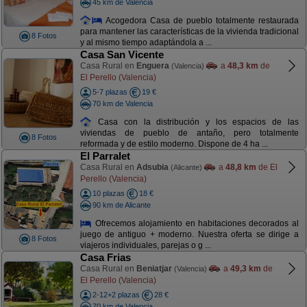
45 km de Valencia
Acogedora Casa de pueblo totalmente restaurada
para mantener las características de la vivienda tradicional
8 Fotos
y al mismo tiempo adaptándola a ...
Casa San Vicente
Casa Rural en
Enguera
a
48,3 km
de
(Valencia)
El Perello (Valencia)
5-7 plazas
19 €
70 km de Valencia
Casa con la distribución y los espacios de las
viviendas de pueblo de antaño, pero totalmente
8 Fotos
reformada y de estilo moderno. Dispone de 4 ha ...
El Parralet
Casa Rural en
Adsubia
a
48,8 km
de El
(Alicante)
Perello (Valencia)
10 plazas
18 €
90 km de Alicante
Ofrecemos alojamiento en habitaciones decorados al
juego de antiguo + moderno. Nuestra oferta se dirige a
8 Fotos
viajeros individuales, parejas o g ...
Casa Frias
Casa Rural en
Beniatjar
a
49,3 km
de
(Valencia)
El Perello (Valencia)
2-12+2 plazas
28 €
70 km de Valencia