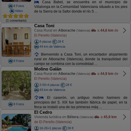
Casa Babel, se encuentra en el municipio de
8 Fotos
Villalonga en la Comunidad Valenciana situado a los pies
Video
de la Sierra de la Safor donde el río S ...
(1 comentario)
Casa Toni
Casa Rural en
Alborache
a
44,6 km
de
(Valencia)
El Perello (Valencia)
8 plazas
28 €
44 km de Valencia
Bienvenido a Casa Toni, un encantador alojamiento
rural en Alborache (Valencia), donde la tranquilidad del
8 Fotos
campo se combina con la comodidad ...
Molino Galán
Casa Rural en
Alborache
a
44,9 km
de
(Valencia)
El Perello (Valencia)
3-50+4 plazas
28 €
43 km de Valencia
El caserón, un antiguo molino harinero de
principios del S. XIX fue también fábrica de papel, en la
8 Fotos
finca se instaló una de las primeras máq ...
El Cedro
Vivienda turística en
Bétera
a
45,9 km
(Valencia)
de El Perello (Valencia)
16-26+1 plazas
30 €