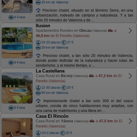
28 km de Valencia
Precioso chalet, situado en el término Serra, en una
urbanización, rodeado de campos y naturaleza. Y a tan
8 Fotos
sólo 20 minutos de Valencia y de ...
Ilusion
Apartamentos Rurales en
Olocau
a
(Valencia)
46,9 km
de El Perello (Valencia)
10-20 plazas
27 €
29 km de Valencia
Precioso chalet, a tan sólo 20 minutos de Valencia,
donde poder disfrutar de la naturaleza y hacer rutas de
8 Fotos
senderismo, y al mismo tiempo, u ...
La Castellana
Casa Rural en
Bicorp
a
47,2 km
de El
(Valencia)
Perello (Valencia)
12-30 plazas
25 €
90 km de Valencia
Impresionante chalet a tan solo 300 m del casco
urbano, consta de cinco habitaciones muy amplias, con
8 Fotos
una cama de matrimonio y una litera en ...
Casa El Rincón
Casa Rural en
Yátova
a
47,5 km
de El
(Valencia)
Perello (Valencia)
10+2 plazas
20 €