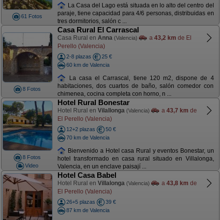
La Casa del Lago está situada en lo alto del centro del
paraje, tiene capacidad para 4/6 personas, distribuidas en
61 Fotos
tres dormitorios, salón c ...
Casa Rural El Carrascal
Casa Rural en
Anna
a
43,2 km
de El
(Valencia)
Perello (Valencia)
2-8 plazas
25 €
60 km de Valencia
La casa el Carrascal, tiene 120 m2, dispone de 4
habitaciones, dos cuartos de baño, salón comedor con
8 Fotos
chimenea, cocina completa con horno, n ...
Hotel Rural Bonestar
Hotel Rural en
Vilallonga
a
43,7 km
de
(Valencia)
El Perello (Valencia)
12+2 plazas
50 €
70 km de Valencia
Bienvenido a Hotel casa Rural y eventos Bonestar, un
8 Fotos
hotel transformado en casa rural situado en Villalonga,
Video
Valencia, en un enclave paisají ...
Hotel Casa Babel
Hotel Rural en
Villalonga
a
43,8 km
de
(Valencia)
El Perello (Valencia)
26+5 plazas
39 €
87 km de Valencia