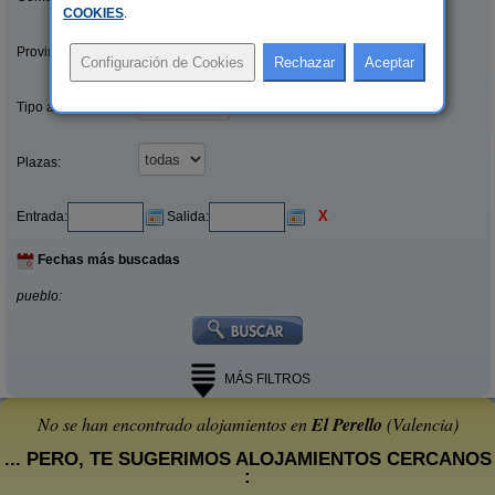
COOKIES
.
Provincias/Islas:
Tipo alquiler:
Plazas:
X
Entrada:
Salida:
Fechas más buscadas
pueblo:
MÁS FILTROS
No se han encontrado alojamientos en
El Perello
(Valencia)
... PERO, TE SUGERIMOS ALOJAMIENTOS CERCANOS
: