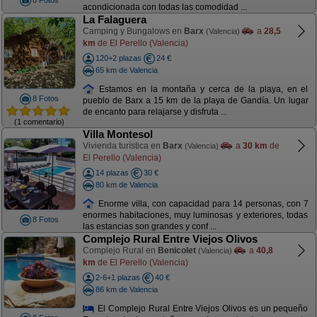
8 Fotos
acondicionada con todas las comodidad ...
La Falaguera
Camping y Bungalows en
Barx
a
28,5
(Valencia)
km
de El Perello (Valencia)
120+2 plazas
24 €
65 km de Valencia
Estamos en la montaña y cerca de la playa, en el
8 Fotos
pueblo de Barx a 15 km de la playa de Gandía. Un lugar
de encanto para relajarse y disfruta ...
(1 comentario)
Villa Montesol
Vivienda turística en
Barx
a
30 km
de
(Valencia)
El Perello (Valencia)
14 plazas
30 €
80 km de Valencia
Enorme villa, con capacidad para 14 personas, con 7
enormes habitaciones, muy luminosas y exteriores, todas
8 Fotos
las estancias son grandes y conf ...
Complejo Rural Entre Viejos Olivos
Complejo Rural en
Benicolet
a
40,8
(Valencia)
km
de El Perello (Valencia)
2-6+1 plazas
40 €
86 km de Valencia
El Complejo Rural Entre Viejos Olivos es un pequeño