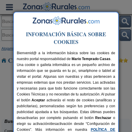
INFORMACIÓN BÁSICA SOBRE
COOKIES
Alojamientos
>
Comunidad Valenciana
>
Valencia
> El Perello
Bienvenid@ a la información básica sobre las cookies de
Casas Rurales cerca de El Perello
nuestro portal responsabilidad de
Mario Temprado Casas
.
Una cookie o galleta informática es un pequeño archivo de
información que se guarda en tu pc, smartphone o tablet al
visitar el portal. Algunas son nuestras y otras pertenecen a
empresas externas que nos prestan servicios. Las activadas
y necesarias para que todo funcione correctamente son las
Cookies Técnicas y no necesitan de tu autorización. Al pulsar
el botón
Aceptar
activarás el resto de cookies (analíticas y
Cabaña del Lago
C
rs.
4 pers.
publicitarias), personalizadas según tus preferencias y con
 €
40 €
Anna (Valencia)
desde
publicidad ajustada a tus búsquedas. Estas últimas puedes
desactivarlas por completo pulsando el botón
Rechazar
o
Buscar
elegir su activación/desactivación desde “Configuración de
Cookies”. Más información en nuestra
POLÍTICA DE
Comunidades: