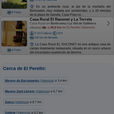
En un ambiente rural, al pie de la montaña del
Benicadell, muy visitada por senderistas, y a 20 minutos
8 Fotos
de la playa de Gandía, Casa Frías os ...
Casa Rural El Raconet y La Torreta
Casa Rural en
Benirrama / La Vall de Gallinera
a
49,9 km
de El Perello (Valencia)
(Alicante)
2-10+2 plazas
19 €
100 km de Alicante
La Casa Rural EL RACONET es una antigua casa de
campo totalmente restaurada, situada en el casco urbano
8 Fotos
del encantador pueblecito de Benirra ...
Cerca de El Perello:
Mareny de Barraquetes
(Valencia)
a 3,4 km
Mareny Sant Llorenç
(Valencia)
a 6,7 km
Sueca
(Valencia)
a 8,7 km
Sollana
(Valencia)
a 9,2 km