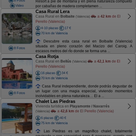
8 Fotos
Resort a pie de montaña y en plena naturaleza compueto
Video
por cabañas de madera completamen ...
Casa Rural Lera
Casa Rural en
Bolbaite
a
42 km
de El
(Valencia)
Perello (Valencia)
4-10 plazas
17 €
70 km de Valencia
Descubre esta casa rural en Bolbaite (Valencia)
situada en pleno corazón del Macizo del Caroig. A
8 Fotos
escasos metros del rÍo donde se forma una ...
Casa Rotja
Casa Rural en
Bellús
a
42,1 km
de El
(Valencia)
Perello (Valencia)
16 plazas
34 €
70 km de Valencia
Casa Rural independiente, donde podrás degustar de
un lugar con una magia especial, viviendo momentos
8 Fotos
inolvidables en plena naturaleza… El a ...
Chalet Las Piedras
Vivienda turística en
Playamonte / Navarrés
a
42,6 km
de El Perello (Valencia)
(Valencia)
6 plazas
40 €
75 km de Valencia
Las Piedras es un magnífico chalet, totalmente