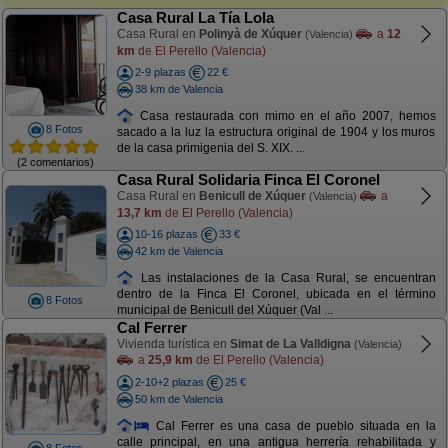
Casa Rural La Tía Lola
Casa Rural en
Polinyà de Xúquer
a
12
(Valencia)
km
de El Perello (Valencia)
2-9 plazas
22 €
38 km de Valencia
Casa restaurada con mimo en el año 2007, hemos
8 Fotos
sacado a la luz la estructura original de 1904 y los muros
de la casa primigenia del S. XIX. ...
(2 comentarios)
Casa Rural Solidaria Finca El Coronel
Casa Rural en
Benicull de Xúquer
a
(Valencia)
13,7 km
de El Perello (Valencia)
10-16 plazas
33 €
42 km de Valencia
Las instalaciones de la Casa Rural, se encuentran
dentro de la Finca El Coronel, ubicada en el término
8 Fotos
municipal de Benicull del Xúquer (Val ...
Cal Ferrer
Vivienda turística en
Simat de La Valldigna
(Valencia)
a
25,9 km
de El Perello (Valencia)
2-10+2 plazas
25 €
50 km de Valencia
Cal Ferrer es una casa de pueblo situada en la
calle principal, en una antigua herrería rehabilitada y