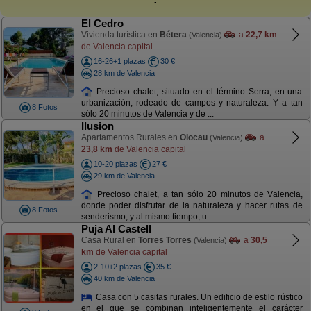
El Cedro
Vivienda turística en
Bétera
a
22,7 km
(Valencia)
de Valencia capital
16-26+1 plazas
30 €
28 km de Valencia
Precioso chalet, situado en el término Serra, en una
urbanización, rodeado de campos y naturaleza. Y a tan
8 Fotos
sólo 20 minutos de Valencia y de ...
Ilusion
Apartamentos Rurales en
Olocau
a
(Valencia)
23,8 km
de Valencia capital
10-20 plazas
27 €
29 km de Valencia
Precioso chalet, a tan sólo 20 minutos de Valencia,
donde poder disfrutar de la naturaleza y hacer rutas de
8 Fotos
senderismo, y al mismo tiempo, u ...
Puja Al Castell
Casa Rural en
Torres Torres
a
30,5
(Valencia)
km
de Valencia capital
2-10+2 plazas
35 €
40 km de Valencia
Casa con 5 casitas rurales. Un edificio de estilo rústico
en el que se combinan inteligentemente el carácter