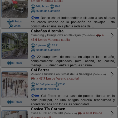
km
de Valencia capital
4-8 plazas
20 €
55 km de Castellón
Bonito chalet independiente situado a las afueras
8 Fotos
del casco urbano de la población de Navajas. Está
Video
construido en una sola planta rodeada de ...
Cabañas Altomira
Camping y Bungalows en
Navajas
a
(Castellón)
46,6 km
de Valencia capital
6 plazas
15 €
60 km de Castellón
22 bungalows de madera en alquiler todo el año,
completamente equipados (aire acond, tv, cocina,
8 Fotos
menaje,... ) Situado entre 2 parques natura ...
Cal Ferrer
Vivienda turística en
Simat de La Valldigna
(Valencia)
a
47,7 km
de Valencia capital
2-10+2 plazas
25 €
50 km de Valencia
Cal Ferrer es una casa de pueblo situada en la
calle principal, en una antigua herrería rehabilitada y
8 Fotos
acondicionada con todas las comodidad ...
Casica Tía Carmen
Casa Rural en
Chulilla
a
48,8 km
de
(Valencia)
Valencia capital