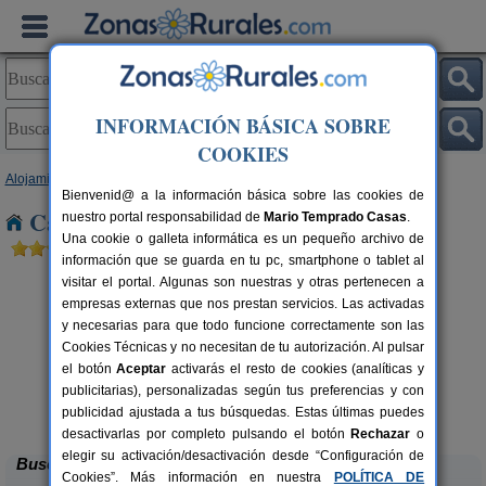
INFORMACIÓN BÁSICA SOBRE
COOKIES
Alojamientos
>
Comunidad Valenciana
>
Valencia
> Valencia capital
Bienvenid@ a la información básica sobre las cookies de
Casas Rurales cerca de Valencia capital
nuestro portal responsabilidad de
Mario Temprado Casas
.
Una cookie o galleta informática es un pequeño archivo de
información que se guarda en tu pc, smartphone o tablet al
visitar el portal. Algunas son nuestras y otras pertenecen a
empresas externas que nos prestan servicios. Las activadas
y necesarias para que todo funcione correctamente son las
Cookies Técnicas y no necesitan de tu autorización. Al pulsar
el botón
Aceptar
activarás el resto de cookies (analíticas y
publicitarias), personalizadas según tus preferencias y con
Cabaña del Lago
C
rs.
4 pers.
 €
40 €
publicidad ajustada a tus búsquedas. Estas últimas puedes
Anna (Valencia)
desde
desactivarlas por completo pulsando el botón
Rechazar
o
elegir su activación/desactivación desde “Configuración de
Buscar
Cookies”. Más información en nuestra
POLÍTICA DE