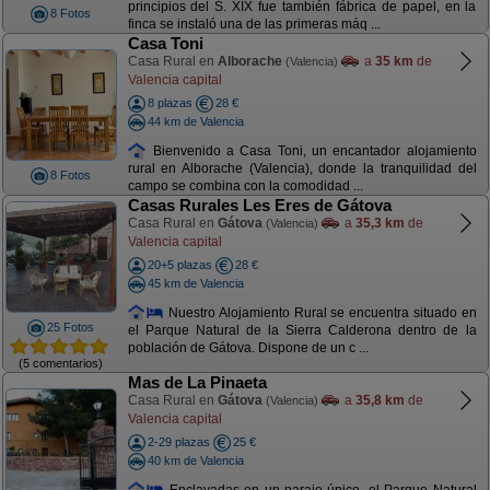
principios del S. XIX fue también fábrica de papel, en la
8 Fotos
finca se instaló una de las primeras máq ...
Casa Toni
Casa Rural en
Alborache
a
35 km
de
(Valencia)
Valencia capital
8 plazas
28 €
44 km de Valencia
Bienvenido a Casa Toni, un encantador alojamiento
rural en Alborache (Valencia), donde la tranquilidad del
8 Fotos
campo se combina con la comodidad ...
Casas Rurales Les Eres de Gátova
Casa Rural en
Gátova
a
35,3 km
de
(Valencia)
Valencia capital
20+5 plazas
28 €
45 km de Valencia
Nuestro Alojamiento Rural se encuentra situado en
25 Fotos
el Parque Natural de la Sierra Calderona dentro de la
población de Gátova. Dispone de un c ...
(5 comentarios)
Mas de La Pinaeta
Casa Rural en
Gátova
a
35,8 km
de
(Valencia)
Valencia capital
2-29 plazas
25 €
40 km de Valencia
Enclavadas en un paraje único, el Parque Natural