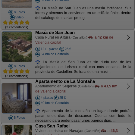
La Masía de San Juan es una masía fortificada. Sus
8 Fotos
torres y almenas la convierten en un edificio único dentro
Video
del catálogo de masías protegi ...
(3 comentarios)
Masía de San Juan
Casa Rural en
Altura
a
42 km
de
(Castellón)
Valencia capital
12+1 plazas
23 €
54 km de Castellón
La Masía de San Juan es sin duda uno de los
8 Fotos
alojamientos de turismo rural con más encanto de la
provincia de Castellón. Se trata de una masí ...
(2 comentarios)
Apartamento de La Montaña
Apartamento en
Segorbe
a
43,5 km
(Castellón)
de Valencia capital
4 plazas
25 €
40 km de Castellón
Apartamento de la montaña un lugar donde podrás
pasar unos días de descanso. Cuenta con todo lo
8 Fotos
necesario para poder pasar unos buenos dias, ...
Casa San Rafael
Vivienda turística en
Navajas
a
46,3
(Castellón)