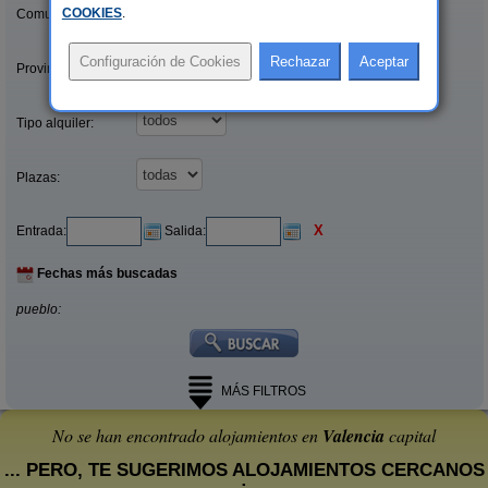
COOKIES
.
Comunidades:
Provincias/Islas:
Tipo alquiler:
Plazas:
X
Entrada:
Salida:
Fechas más buscadas
pueblo:
MÁS FILTROS
No se han encontrado alojamientos en
Valencia
capital
... PERO, TE SUGERIMOS ALOJAMIENTOS CERCANOS
: