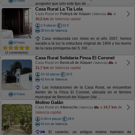
8 Fotos
acogedor que solo este tipo de ...
Casa Rural La Tía Lola
Casa Rural en
Polinyà de Xúquer
a
(Valencia)
30,5 km
de Valencia capital
2-9 plazas
22 €
38 km de Valencia
Casa restaurada con mimo en el año 2007, hemos
8 Fotos
sacado a la luz la estructura original de 1904 y los muros
de la casa primigenia del S. XIX. ...
(2 comentarios)
Casa Rural Solidaria Finca El Coronel
Casa Rural en
Benicull de Xúquer
a
(Valencia)
31,7 km
de Valencia capital
10-16 plazas
33 €
42 km de Valencia
Las instalaciones de la Casa Rural, se encuentran
dentro de la Finca El Coronel, ubicada en el término
8 Fotos
municipal de Benicull del Xúquer (Val ...
Molino Galán
Casa Rural en
Alborache
a
34,7 km
de
(Valencia)
Valencia capital
3-50+4 plazas
28 €
43 km de Valencia
El caserón, un antiguo molino harinero de