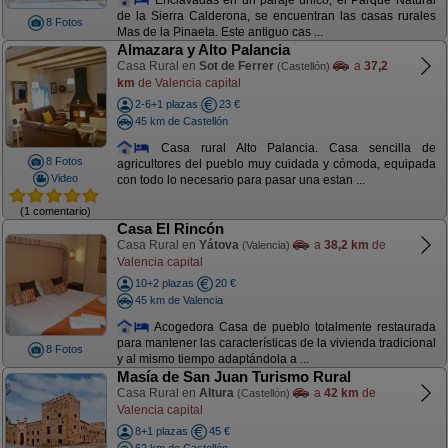
de la Sierra Calderona, se encuentran las casas rurales
8 Fotos
Mas de la Pinaeta. Este antiguo cas ...
Almazara y Alto Palancia
Casa Rural en
Sot de Ferrer
a
37,2
(Castellón)
km
de Valencia capital
2-6+1 plazas
23 €
45 km de Castellón
Casa rural Alto Palancia. Casa sencilla de
8 Fotos
agricultores del pueblo muy cuidada y cómoda, equipada
Video
con todo lo necesario para pasar una estan ...
(1 comentario)
Casa El Rincón
Casa Rural en
Yátova
a
38,2 km
de
(Valencia)
Valencia capital
10+2 plazas
20 €
45 km de Valencia
Acogedora Casa de pueblo totalmente restaurada
para mantener las características de la vivienda tradicional
8 Fotos
y al mismo tiempo adaptándola a ...
Masía de San Juan Turismo Rural
Casa Rural en
Altura
a
42 km
de
(Castellón)
Valencia capital
8+1 plazas
45 €
62 km de Castellón