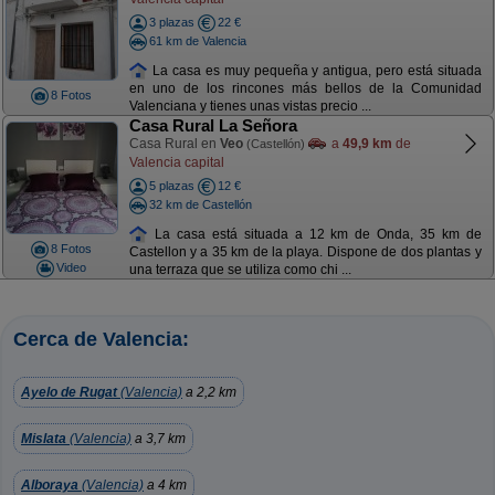
3 plazas
22 €
61 km de Valencia
La casa es muy pequeña y antigua, pero está situada
en uno de los rincones más bellos de la Comunidad
8 Fotos
Valenciana y tienes unas vistas precio ...
Casa Rural La Señora
Casa Rural en
Veo
a
49,9 km
de
(Castellón)
Valencia capital
5 plazas
12 €
32 km de Castellón
La casa está situada a 12 km de Onda, 35 km de
8 Fotos
Castellon y a 35 km de la playa. Dispone de dos plantas y
Video
una terraza que se utiliza como chi ...
Cerca de Valencia:
Ayelo de Rugat
(Valencia)
a 2,2 km
Mislata
(Valencia)
a 3,7 km
Alboraya
(Valencia)
a 4 km