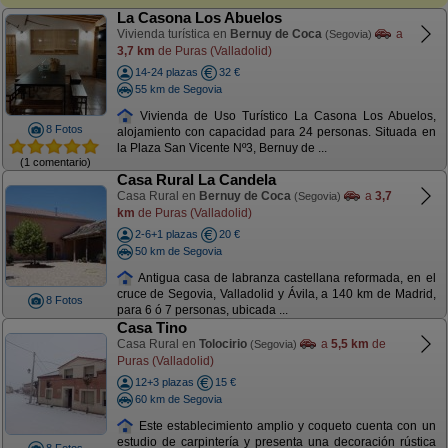
La Casona Los Abuelos
Vivienda turística en
Bernuy de Coca
a
(Segovia)
3,7 km
de Puras (Valladolid)
14-24 plazas
32 €
55 km de Segovia
Vivienda de Uso Turístico La Casona Los Abuelos,
8 Fotos
alojamiento con capacidad para 24 personas. Situada en
la Plaza San Vicente Nº3, Bernuy de ...
(1 comentario)
Casa Rural La Candela
Casa Rural en
Bernuy de Coca
a
3,7
(Segovia)
km
de Puras (Valladolid)
2-6+1 plazas
20 €
50 km de Segovia
Antigua casa de labranza castellana reformada, en el
cruce de Segovia, Valladolid y Ávila, a 140 km de Madrid,
8 Fotos
para 6 ó 7 personas, ubicada ...
Casa Tino
Casa Rural en
Tolocirio
a
5,5 km
de
(Segovia)
Puras (Valladolid)
12+3 plazas
15 €
60 km de Segovia
Este establecimiento amplio y coqueto cuenta con un
estudio de carpintería y presenta una decoración rústica