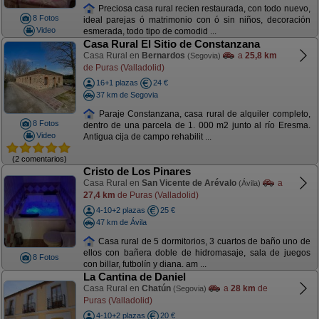
Preciosa casa rural recien restaurada, con todo nuevo,
8 Fotos
ideal parejas ó matrimonio con ó sin niños, decoración
Video
esmerada, todo tipo de comodid ...
Casa Rural El Sitio de Constanzana
Casa Rural en
Bernardos
a
25,8 km
(Segovia)
de Puras (Valladolid)
16+1 plazas
24 €
37 km de Segovia
Paraje Constanzana, casa rural de alquiler completo,
8 Fotos
dentro de una parcela de 1. 000 m2 junto al río Eresma.
Video
Antigua cija de campo rehabilit ...
(2 comentarios)
Cristo de Los Pinares
Casa Rural en
San Vicente de Arévalo
a
(Ávila)
27,4 km
de Puras (Valladolid)
4-10+2 plazas
25 €
47 km de Ávila
Casa rural de 5 dormitorios, 3 cuartos de baño uno de
ellos con bañera doble de hidromasaje, sala de juegos
8 Fotos
con billar, futbolín y diana. am ...
La Cantina de Daniel
Casa Rural en
Chatún
a
28 km
de
(Segovia)
Puras (Valladolid)
4-10+2 plazas
20 €