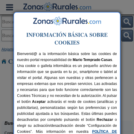
INFORMACIÓN BÁSICA SOBRE
COOKIES
Alojamientos
>
Castilla y León
>
Valladolid
> Puras
Bienvenid@ a la información básica sobre las cookies de
Casas Rurales cerca de Puras
nuestro portal responsabilidad de
Mario Temprado Casas
.
Una cookie o galleta informática es un pequeño archivo de
información que se guarda en tu pc, smartphone o tablet al
visitar el portal. Algunas son nuestras y otras pertenecen a
empresas externas que nos prestan servicios. Las activadas
y necesarias para que todo funcione correctamente son las
Cookies Técnicas y no necesitan de tu autorización. Al pulsar
el botón
Aceptar
activarás el resto de cookies (analíticas y
El Herrero de Pollos
rs.
6 pers.
publicitarias), personalizadas según tus preferencias y con
 €
20 €
Pollos (Valladolid)
desde
publicidad ajustada a tus búsquedas. Estas últimas puedes
desactivarlas por completo pulsando el botón
Rechazar
o
Buscar
elegir su activación/desactivación desde “Configuración de
Cookies”. Más información en nuestra
POLÍTICA DE
Comunidades: