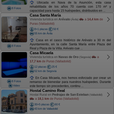
Ubicada en Nava de la Asunción, esta casa
rehabilitada de los años 70 cuenta con 170 m² y
8 Fotos
capacidad para hasta 15 huéspedes, distribuidos en ...
Casa Santa María
Vivienda turística en
Arévalo
a
14,4 km
de
(Ávila)
Puras (Valladolid)
8+1 plazas
50 €
55 km de Ávila
Casa en el casco histórico de Arévalo a 30 m del
Ayuntamiento, en la calle Santa María entre Plaza del
8 Fotos
Real y Plaza de la Villa. Arévalo cue ...
Casa Micaela
Vivienda turística en
Navas de Oro
a
(Segovia)
17,7 km
de Puras (Valladolid)
12 plazas
25 €
52 km de Segovia
En Casa Micaela, nos hemos esforzado por crear un
8 Fotos
remanso de bienestar para nuestros huéspedes. Durante
Video
este tiempo sin precedentes, continu ...
Hostal Camino Real
Hostal Rural en
Pedrajas de San Esteban
(Valladolid)
a
18,1 km
de Puras (Valladolid)
30+5 plazas
60 €
43 km de Valladolid