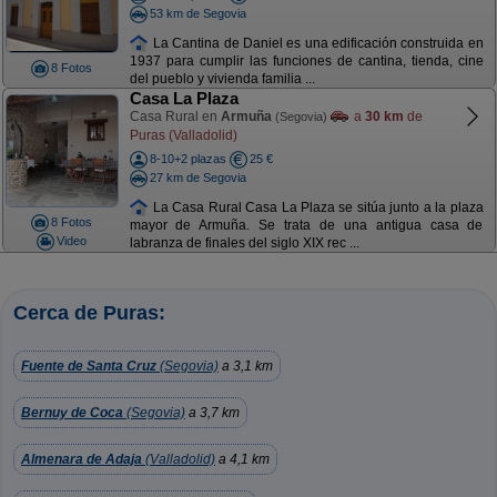
53 km de Segovia
La Cantina de Daniel es una edificación construida en
1937 para cumplir las funciones de cantina, tienda, cine
8 Fotos
del pueblo y vivienda familia ...
Casa La Plaza
Casa Rural en
Armuña
a
30 km
de
(Segovia)
Puras (Valladolid)
8-10+2 plazas
25 €
27 km de Segovia
La Casa Rural Casa La Plaza se sitúa junto a la plaza
8 Fotos
mayor de Armuña. Se trata de una antigua casa de
Video
labranza de finales del siglo XIX rec ...
Cerca de Puras:
Fuente de Santa Cruz
(Segovia)
a 3,1 km
Bernuy de Coca
(Segovia)
a 3,7 km
Almenara de Adaja
(Valladolid)
a 4,1 km