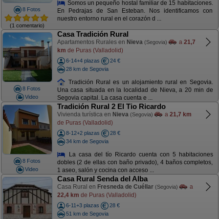
Somos un pequeño hostal familiar de 15 habitaciones.
8 Fotos
En Pedrajas de San Esteban. Nos identificamos con
nuestro entorno rural en el corazón d ...
(1 comentario)
Casa Tradición Rural
Apartamentos Rurales en
Nieva
a
21,7
(Segovia)
km
de Puras (Valladolid)
6-14+4 plazas
24 €
28 km de Segovia
Tradición Rural es un alojamiento rural en Segovia.
8 Fotos
Una casa situada en la localidad de Nieva, a 20 min de
Video
Segovia capital. La casa cuenta e ...
Tradición Rural 2 El Tio Ricardo
Vivienda turística en
Nieva
a
21,7 km
(Segovia)
de Puras (Valladolid)
8-12+2 plazas
28 €
34 km de Segovia
La casa del tío Ricardo cuenta con 5 habitaciones
8 Fotos
dobles (2 de ellas con baño privado), 4 baños completos,
Video
1 aseo, salón y cocina con acceso ...
Casa Rural Senda del Alba
Casa Rural en
Fresneda de Cuéllar
a
(Segovia)
22,4 km
de Puras (Valladolid)
6-11+3 plazas
28 €
51 km de Segovia