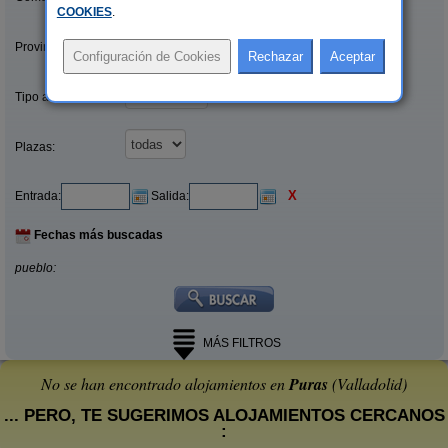
COOKIES
.
Provincias/Islas:
Tipo alquiler:
Plazas:
X
Entrada:
Salida:
Fechas más buscadas
pueblo:
MÁS FILTROS
No se han encontrado alojamientos en
Puras
(Valladolid)
... PERO, TE SUGERIMOS ALOJAMIENTOS CERCANOS
: