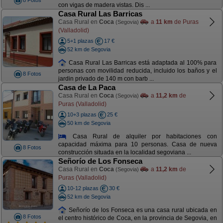
8 Fotos
con vigas de madera vistas. Dis ...
Casa Rural Las Barricas
Casa Rural en
Coca
a
11 km
de Puras
(Segovia)
(Valladolid)
5+1 plazas
17 €
52 km de Segovia
Casa Rural Las Barricas está adaptada al 100% para
personas con movilidad reducida, incluido los baños y el
8 Fotos
jardin privado de 140 m con barb ...
Casa de La Paca
Casa Rural en
Coca
a
11,2 km
de
(Segovia)
Puras (Valladolid)
10+3 plazas
25 €
50 km de Segovia
Casa Rural de alquiler por habitaciones con
capacidad máxima para 10 personas. Casa de nueva
8 Fotos
construcción situada en la localidad segoviana ...
Señorío de Los Fonseca
Casa Rural en
Coca
a
11,2 km
de
(Segovia)
Puras (Valladolid)
10-12 plazas
30 €
52 km de Segovia
Señorío de los Fonseca es una casa rural ubicada en
8 Fotos
el centro histórico de Coca, en la provincia de Segovia, en