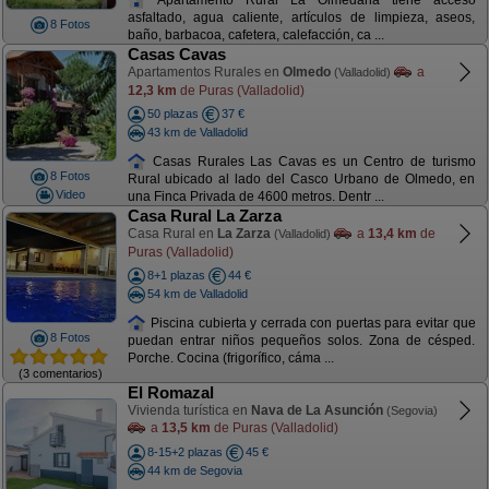
asfaltado, agua caliente, artículos de limpieza, aseos,
8 Fotos
baño, barbacoa, cafetera, calefacción, ca ...
Casas Cavas
Apartamentos Rurales en
Olmedo
a
(Valladolid)
12,3 km
de Puras (Valladolid)
50 plazas
37 €
43 km de Valladolid
Casas Rurales Las Cavas es un Centro de turismo
8 Fotos
Rural ubicado al lado del Casco Urbano de Olmedo, en
Video
una Finca Privada de 4600 metros. Dentr ...
Casa Rural La Zarza
Casa Rural en
La Zarza
a
13,4 km
de
(Valladolid)
Puras (Valladolid)
8+1 plazas
44 €
54 km de Valladolid
Piscina cubierta y cerrada con puertas para evitar que
8 Fotos
puedan entrar niños pequeños solos. Zona de césped.
Porche. Cocina (frigorífico, cáma ...
(3 comentarios)
El Romazal
Vivienda turística en
Nava de La Asunción
(Segovia)
a
13,5 km
de Puras (Valladolid)
8-15+2 plazas
45 €
44 km de Segovia