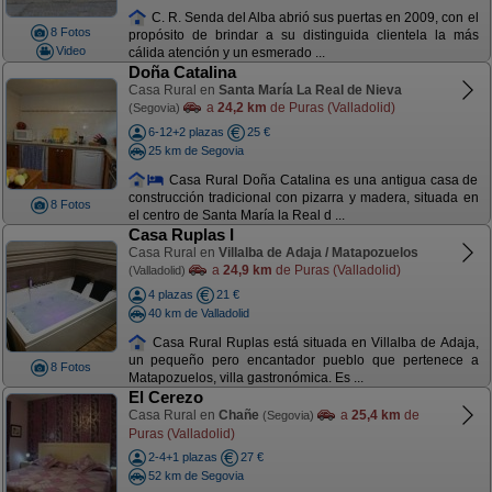
C. R. Senda del Alba abrió sus puertas en 2009, con el
8 Fotos
propósito de brindar a su distinguida clientela la más
Video
cálida atención y un esmerado ...
Doña Catalina
Casa Rural en
Santa María La Real de Nieva
a
24,2 km
de Puras (Valladolid)
(Segovia)
6-12+2 plazas
25 €
25 km de Segovia
Casa Rural Doña Catalina es una antigua casa de
construcción tradicional con pizarra y madera, situada en
8 Fotos
el centro de Santa María la Real d ...
Casa Ruplas I
Casa Rural en
Villalba de Adaja / Matapozuelos
a
24,9 km
de Puras (Valladolid)
(Valladolid)
4 plazas
21 €
40 km de Valladolid
Casa Rural Ruplas está situada en Villalba de Adaja,
un pequeño pero encantador pueblo que pertenece a
8 Fotos
Matapozuelos, villa gastronómica. Es ...
El Cerezo
Casa Rural en
Chañe
a
25,4 km
de
(Segovia)
Puras (Valladolid)
2-4+1 plazas
27 €
52 km de Segovia