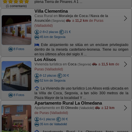
plena Tierra de Pinares. A 1 ...
(1 comentario)
Villa Clementina
Casa Rural en
Moraleja de Coca / Nava de la
Asunción
a
11,2 km
de Puras
(Segovia)
(Valladolid)
2-8+2 plazas
21 €
45 km de Segovia
Este alojamiento se sitúa en un enclave privilegiado
8 Fotos
dentro de la meseta castellano-leonesa. Tiene su origen
en los últimos años del siglo X ...
Los Alisos
Vivienda turística en
Coca
a
11,5 km
de
(Segovia)
Puras (Valladolid)
8-12 plazas
30 €
52 km de Segovia
La Vivienda de uso turístico Los Alisos está ubicada en
la Villa de Coca, Segovia, a tan sólo 300 metros de la
8 Fotos
Plaza Mayor de la localidad Y ...
Apartamento Rural La Olmedana
Apartamento en
El Olmedo
a
12 km
(Valladolid)
de Puras (Valladolid)
6+1 plazas
30 €
35 km de Valladolid
Apartamento Rural La Olmedana tiene acceso