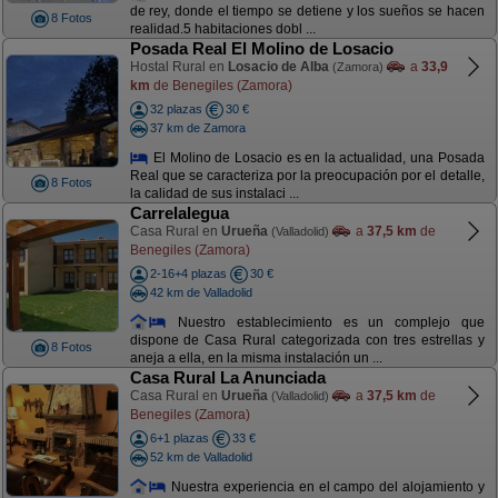
de rey, donde el tiempo se detiene y los sueños se hacen
8 Fotos
realidad.5 habitaciones dobl ...
Posada Real El Molino de Losacio
Hostal Rural en
Losacio de Alba
a
33,9
(Zamora)
km
de Benegiles (Zamora)
32 plazas
30 €
37 km de Zamora
El Molino de Losacio es en la actualidad, una Posada
Real que se caracteriza por la preocupación por el detalle,
8 Fotos
la calidad de sus instalaci ...
Carrelalegua
Casa Rural en
Urueña
a
37,5 km
de
(Valladolid)
Benegiles (Zamora)
2-16+4 plazas
30 €
42 km de Valladolid
Nuestro establecimiento es un complejo que
dispone de Casa Rural categorizada con tres estrellas y
8 Fotos
aneja a ella, en la misma instalación un ...
Casa Rural La Anunciada
Casa Rural en
Urueña
a
37,5 km
de
(Valladolid)
Benegiles (Zamora)
6+1 plazas
33 €
52 km de Valladolid
Nuestra experiencia en el campo del alojamiento y