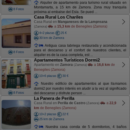
Alquiler de apartamento para turismo rural situado en
Montamarta, a 15 km de Zamora. Zona muy tranquila
8 Fotos
próxima al embalse del Esla. Se pued ...
Casa Rural Los Chariles
Casa Rural en
Manganeses de la Lampreana
a
15,3 km
de Benegiles (Zamora)
(Zamora)
4+2 plazas
25 €
30 km de Zamora
Antigua casa labriega restaurada y acondicionada
para el descanso y el confort de nuestros clientes, el
8 Fotos
alquiler es de la casa completa, est ...
Apartamentos Turísticos Dormi2
Apartamento en
Zamora
a
16,6 km
de
(Zamora)
Benegiles (Zamora)
10+6 plazas
30 €
Nuestro edificio de apartamentos al que llamamos
dormi2 por nuestro interés en aludir a la vez al significado
8 Fotos
del descanso y disfrute person ...
La Panera de Perilla
Casa Rural en
Perilla de Castro
a
22,9
(Zamora)
km
de Benegiles (Zamora)
10+2 plazas
22 €
25 km de Zamora
Nuestra casa consta de 5 dormitorios, 4 baños