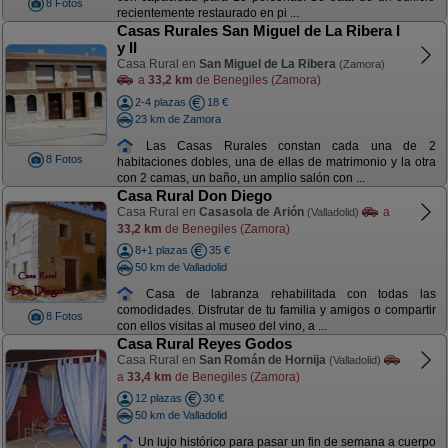
8 Fotos
recientemente restaurado en pi ...
Casas Rurales San Miguel de La Ribera I
y II
Casa Rural en
San Miguel de La Ribera
(Zamora)
a
33,2 km
de Benegiles (Zamora)
2-4 plazas
18 €
23 km de Zamora
Las Casas Rurales constan cada una de 2
8 Fotos
habitaciones dobles, una de ellas de matrimonio y la otra
con 2 camas, un baño, un amplio salón con ...
Casa Rural Don Diego
Casa Rural en
Casasola de Arión
a
(Valladolid)
33,2 km
de Benegiles (Zamora)
8+1 plazas
35 €
50 km de Valladolid
Casa de labranza rehabilitada con todas las
comodidades. Disfrutar de tu familia y amigos o compartir
8 Fotos
con ellos visitas al museo del vino, a ...
Casa Rural Reyes Godos
Casa Rural en
San Román de Hornija
(Valladolid)
a
33,4 km
de Benegiles (Zamora)
12 plazas
30 €
50 km de Valladolid
Un lujo histórico para pasar un fin de semana a cuerpo