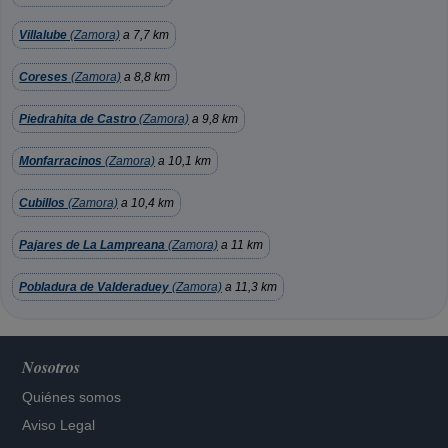
Villalube
(Zamora)
a 7,7 km
Coreses
(Zamora)
a 8,8 km
Piedrahita de Castro
(Zamora)
a 9,8 km
Monfarracinos
(Zamora)
a 10,1 km
Cubillos
(Zamora)
a 10,4 km
Pajares de La Lampreana
(Zamora)
a 11 km
Pobladura de Valderaduey
(Zamora)
a 11,3 km
Nosotros
Quiénes somos
Aviso Legal