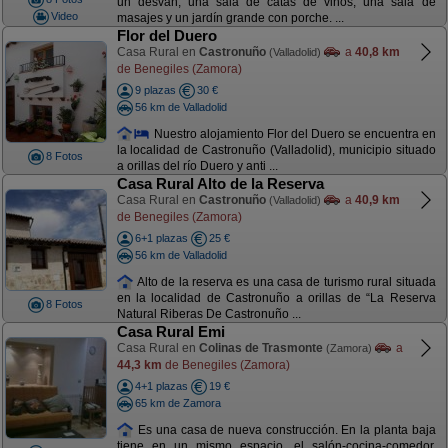
un desván, una sala de catas de vinos, una sala de
Video
masajes y un jardín grande con porche. ...
Flor del Duero
Casa Rural en
Castronuño
a
40,8 km
(Valladolid)
de Benegiles (Zamora)
9 plazas
30 €
56 km de Valladolid
Nuestro alojamiento Flor del Duero se encuentra en
la localidad de Castronuño (Valladolid), municipio situado
8 Fotos
a orillas del río Duero y anti ...
Casa Rural Alto de la Reserva
Casa Rural en
Castronuño
a
40,9 km
(Valladolid)
de Benegiles (Zamora)
6+1 plazas
25 €
56 km de Valladolid
Alto de la reserva es una casa de turismo rural situada
en la localidad de Castronuño a orillas de “La Reserva
8 Fotos
Natural Riberas De Castronuño ...
Casa Rural Emi
Casa Rural en
Colinas de Trasmonte
a
(Zamora)
44,3 km
de Benegiles (Zamora)
4+1 plazas
19 €
65 km de Zamora
Es una casa de nueva construcción. En la planta baja
tiene en un mismo espacio, el salón-cocina-comedor,