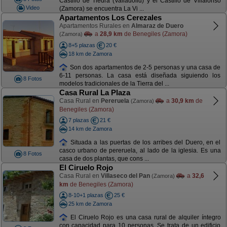
Castillo de Tiedra (Valladolid) y el Castillo de Villalonso
Video
(Zamora) se encuentra La Vi ...
Apartamentos Los Cerezales
Apartamentos Rurales en
Almaraz de Duero
a
28,9 km
de Benegiles (Zamora)
(Zamora)
8+5 plazas
20 €
18 km de Zamora
Son dos apartamentos de 2-5 personas y una casa de
6-11 personas. La casa está diseñada siguiendo los
8 Fotos
modelos tradicionales de la Tierra del ...
Casa Rural La Plaza
Casa Rural en
Pereruela
a
30,9 km
de
(Zamora)
Benegiles (Zamora)
7 plazas
21 €
14 km de Zamora
Situada a las puertas de los arribes del Duero, en el
casco urbano de pereruela, al lado de la iglesia. Es una
8 Fotos
casa de dos plantas, que cons ...
El Ciruelo Rojo
Casa Rural en
Villaseco del Pan
a
32,6
(Zamora)
km
de Benegiles (Zamora)
8-10+1 plazas
25 €
25 km de Zamora
El Ciruelo Rojo es una casa rural de alquiler íntegro
con capacidad para 10 personas. Se trata de un edificio