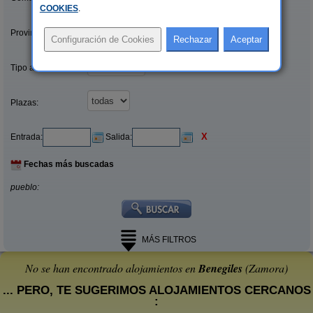
COOKIES
.
Provincias/Islas:
Tipo alquiler:
Plazas:
X
Entrada:
Salida:
Fechas más buscadas
pueblo:
MÁS FILTROS
No se han encontrado alojamientos en
Benegiles
(Zamora)
... PERO, TE SUGERIMOS ALOJAMIENTOS CERCANOS
: