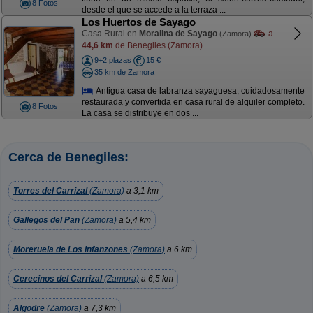
8 Fotos
desde el que se accede a la terraza ...
Los Huertos de Sayago
Casa Rural en
Moralina de Sayago
a
(Zamora)
44,6 km
de Benegiles (Zamora)
9+2 plazas
15 €
35 km de Zamora
Antigua casa de labranza sayaguesa, cuidadosamente
restaurada y convertida en casa rural de alquiler completo.
8 Fotos
La casa se distribuye en dos ...
Cerca de Benegiles:
Torres del Carrizal
(Zamora)
a 3,1 km
Gallegos del Pan
(Zamora)
a 5,4 km
Moreruela de Los Infanzones
(Zamora)
a 6 km
Cerecinos del Carrizal
(Zamora)
a 6,5 km
Algodre
(Zamora)
a 7,3 km