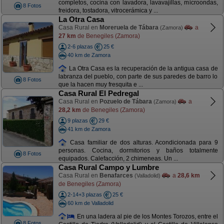
completos, cocina con lavadora, lavavajillas, microondas,
8 Fotos
freidora, tostadora, vitrocerámica y ...
La Otra Casa
Casa Rural en
Moreruela de Tábara
a
(Zamora)
27 km
de Benegiles (Zamora)
2-6 plazas
25 €
40 km de Zamora
La Otra Casa es la recuperación de la antigua casa de
labranza del pueblo, con parte de sus paredes de barro lo
8 Fotos
que la hacen muy fresquita e ...
Casa Rural El Pedregal
Casa Rural en
Pozuelo de Tábara
a
(Zamora)
28,2 km
de Benegiles (Zamora)
9 plazas
29 €
41 km de Zamora
Casa familiar de dos alturas. Acondicionada para 9
personas. Cocina, dormitorios y baños totalmente
8 Fotos
equipados. Calefacción, 2 chimeneas. Un ...
Casa Rural Campo y Lumbre
Casa Rural en
Benafarces
a
28,6 km
(Valladolid)
de Benegiles (Zamora)
2-14+3 plazas
25 €
60 km de Valladolid
En una ladera al pie de los Montes Torozos, entre el
8 Fotos