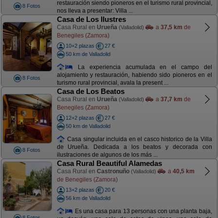
restauración siendo pioneros en el turismo rural provincial,
8 Fotos
nos lleva a presentar: Villa ...
Casa de Los Ilustres
Casa Rural en
Urueña
a
37,5 km
de
(Valladolid)
Benegiles (Zamora)
10+2 plazas
27 €
50 km de Valladolid
La experiencia acumulada en el campo del
alojamiento y restauración, habiendo sido pioneros en el
8 Fotos
turismo rural provincial, avala la present ...
Casa de Los Beatos
Casa Rural en
Urueña
a
37,7 km
de
(Valladolid)
Benegiles (Zamora)
12+2 plazas
27 €
50 km de Valladolid
Casa singular incluida en el casco historico de la Villa
de Urueña. Dedicada a los beatos y decorada con
8 Fotos
ilustraciones de algunos de los más ...
Casa Rural Beautiful Alamedas
Casa Rural en
Castronuño
a
40,5 km
(Valladolid)
de Benegiles (Zamora)
13+2 plazas
20 €
56 km de Valladolid
Es una casa para 13 personas con una planta baja,
8 Fotos