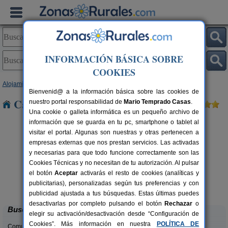
INFORMACIÓN BÁSICA SOBRE
COOKIES
Alojamientos
>
Castilla y León
>
Zamora
> Benegiles
Bienvenid@ a la información básica sobre las cookies de
Casas Rurales cerca de Benegiles
nuestro portal responsabilidad de
Mario Temprado Casas
.
Una cookie o galleta informática es un pequeño archivo de
información que se guarda en tu pc, smartphone o tablet al
visitar el portal. Algunas son nuestras y otras pertenecen a
empresas externas que nos prestan servicios. Las activadas
y necesarias para que todo funcione correctamente son las
Cookies Técnicas y no necesitan de tu autorización. Al pulsar
el botón
Aceptar
activarás el resto de cookies (analíticas y
Casa Rural El Barricuevo
rs.
4 pers.
publicitarias), personalizadas según tus preferencias y con
 €
30 €
Almeida de Sayago (Zamora)
desde
publicidad ajustada a tus búsquedas. Estas últimas puedes
desactivarlas por completo pulsando el botón
Rechazar
o
Buscar
elegir su activación/desactivación desde “Configuración de
Cookies”. Más información en nuestra
POLÍTICA DE
Comunidades: