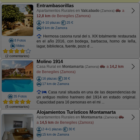
Entrambasorillas
Apartamentos Rurales en
Valcabado
a
(Zamora)
12,8 km
de Benegiles (Zamora)
4-10 plazas
25 €
6 km de Zamora
Hermosa casona rural del s. XIX totalmente restaurada
8 Fotos
en el año 2016, con bodega, barbacoa, horno de leña,
Video
lagar, biblioteca, fuente, pozo d ...
(2 comentarios)
Molino 1914
Casa Rural en
Montamarta
a
14,2 km
(Zamora)
de Benegiles (Zamora)
16 plazas
38 €
17 km de Zamora
Casa rural situada en una de las dependencias de
35 Fotos
un antiguo molino harinero del 1914 en estado original.
Capacidad para 16 personas en el mi ...
(5 comentarios)
Alojamientos Turísticos Montamarta
Apartamentos Rurales en
Montamarta
(Zamora)
a
14,5 km
de Benegiles (Zamora)
2-4+1 plazas
30 €
15 km de Zamora