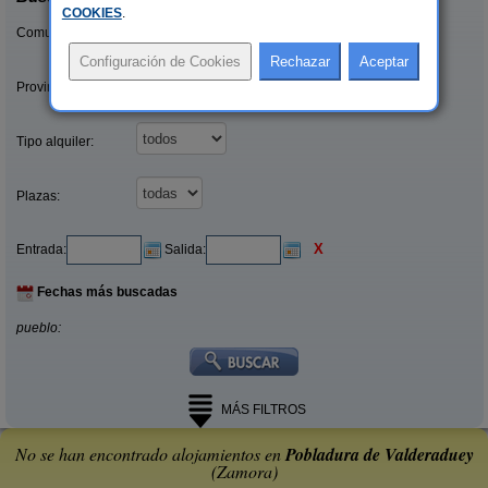
COOKIES
.
Comunidades:
Provincias/Islas:
Tipo alquiler:
Plazas:
X
Entrada:
Salida:
Fechas más buscadas
pueblo:
MÁS FILTROS
No se han encontrado alojamientos en
Pobladura de Valderaduey
(Zamora)