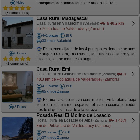
Video
principales denominaciones de origen DO To ...
(3 comentarios)
Casa Rural Madagascar
Casa Rural en
Villasexmir
a
40,2 km
(Valladolid)
de Pobladura de Valderaduey (Zamora)
4+1 plazas
18 €
33 km de Valladolid
En la encrucijada de las 4 principales denominaciones
8 Fotos
de origen DO Toro, DO Rueda, DO Ribera de Duero y DO
Cigales, se encuentra esta origin ...
(1 comentario)
Casa Rural Emi
Casa Rural en
Colinas de Trasmonte
a
(Zamora)
40,3 km
de Pobladura de Valderaduey (Zamora)
4+1 plazas
19 €
65 km de Zamora
Es una casa de nueva construcción. En la planta baja
tiene en un mismo espacio, el salón-cocina-comedor,
8 Fotos
desde el que se accede a la terraza ...
Posada Real El Molino de Losacio
Hostal Rural en
Losacio de Alba
a
40,4
(Zamora)
km
de Pobladura de Valderaduey (Zamora)
32 plazas
30 €
37 km de Zamora