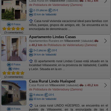
Casa Rural en
Villasexmir
a
40,1 km
(Valladolid)
de Pobladura de Valderaduey (Zamora)
2-15 plazas
25 €
33 km de Valladolid
Casa rural/ vivienda vacacional ideal para familias con
8 Fotos
niños, parejas, grupos de amigos, etc. Se encuentra en la
encrucijada de denominacio ...
(3 comentarios)
Apartamento Lindas Casas
Apartamentos Rurales en
Villasexmir
(Valladolid)
a
40,2 km
de Pobladura de Valderaduey (Zamora)
3+2 plazas
18 €
34 km de Valladolid
El apartamento rural Lindas Casas está situado en la
8 Fotos
localidad Villasexmir, en la provincia de Valladolid, Castilla
Video
y León. Situada en la en ...
(2 comentarios)
Casa Rural Lindo Huésped
Casa Rural en
Villasexmir
a
40,2 km
(Valladolid)
de Pobladura de Valderaduey (Zamora)
9 plazas
18 €
33 km de Valladolid
La casa rural LINDO HÚESPED, se encuentra en el
8 Fotos
pueblo de Villasexmir, en la encrucijada de las 4