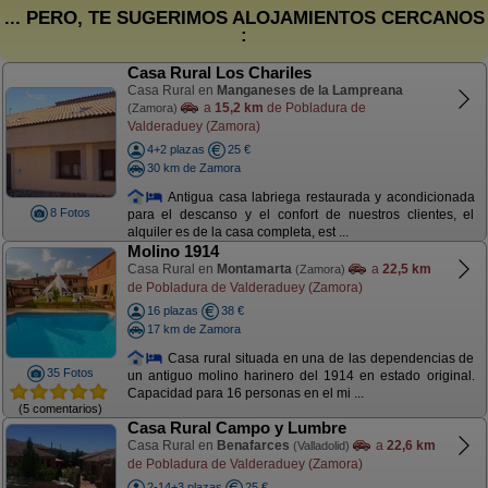
... PERO, TE SUGERIMOS ALOJAMIENTOS CERCANOS
:
Casa Rural Los Chariles
Casa Rural en
Manganeses de la Lampreana
a
15,2 km
de Pobladura de
(Zamora)
Valderaduey (Zamora)
4+2 plazas
25 €
30 km de Zamora
Antigua casa labriega restaurada y acondicionada
8 Fotos
para el descanso y el confort de nuestros clientes, el
alquiler es de la casa completa, est ...
Molino 1914
Casa Rural en
Montamarta
a
22,5 km
(Zamora)
de Pobladura de Valderaduey (Zamora)
16 plazas
38 €
17 km de Zamora
Casa rural situada en una de las dependencias de
35 Fotos
un antiguo molino harinero del 1914 en estado original.
Capacidad para 16 personas en el mi ...
(5 comentarios)
Casa Rural Campo y Lumbre
Casa Rural en
Benafarces
a
22,6 km
(Valladolid)
de Pobladura de Valderaduey (Zamora)
2-14+3 plazas
25 €