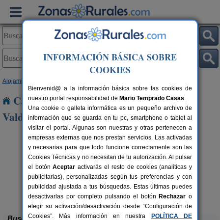
INFORMACIÓN BÁSICA SOBRE
COOKIES
Alojamientos
>
Castilla y León
>
Zamora
> Pobladura de Valderaduey
Bienvenid@ a la información básica sobre las cookies de
Casas Rurales cerca de Pobladura de
nuestro portal responsabilidad de
Mario Temprado Casas
.
Una cookie o galleta informática es un pequeño archivo de
Valderaduey
información que se guarda en tu pc, smartphone o tablet al
visitar el portal. Algunas son nuestras y otras pertenecen a
empresas externas que nos prestan servicios. Las activadas
y necesarias para que todo funcione correctamente son las
Cookies Técnicas y no necesitan de tu autorización. Al pulsar
el botón
Aceptar
activarás el resto de cookies (analíticas y
publicitarias), personalizadas según tus preferencias y con
publicidad ajustada a tus búsquedas. Estas últimas puedes
Casa Rural El Barricuevo
rs.
4 pers.
 €
30 €
Almeida de Sayago (Zamora)
desde
desactivarlas por completo pulsando el botón
Rechazar
o
elegir su activación/desactivación desde “Configuración de
Cookies”. Más información en nuestra
POLÍTICA DE
Buscar