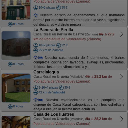
Pobladura de Valderaduey (Zamora)
10+6 plazas
30 €
Nuestro edificio de apartamentos al que llamamos
dormi2 por nuestro interés en aludir a la vez al significado
8 Fotos
del descanso y disfrute person ...
La Panera de Perilla
Casa Rural en
Perilla de Castro
a
27,9
(Zamora)
km
de Pobladura de Valderaduey (Zamora)
10+2 plazas
22 €
25 km de Zamora
Nuestra casa consta de 5 dormitorios, 4 baños
completos, cocina con lavadora, lavavajillas, microondas,
8 Fotos
freidora, tostadora, vitrocerámica y ...
Carrelalegua
Casa Rural en
Urueña
a
28,2 km
de
(Valladolid)
Pobladura de Valderaduey (Zamora)
2-16+4 plazas
30 €
42 km de Valladolid
Nuestro establecimiento es un complejo que
dispone de Casa Rural categorizada con tres estrellas y
8 Fotos
aneja a ella, en la misma instalación un ...
Casa de Los Ilustres
Casa Rural en
Urueña
a
28,2 km
de
(Valladolid)
Pobladura de Valderaduey (Zamora)