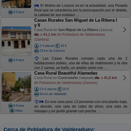
El Molino de Losacio es en la actualidad, una Posada
Real que se caracteriza por la preocupación por el detalle,
8 Fotos
la calidad de sus instalaci ...
Casas Rurales San Miguel de La Ribera I
y II
Casa Rural en
San Miguel de La Ribera
(Zamora)
a
41,1 km
de Pobladura de Valderaduey
(Zamora)
2-4 plazas
18 €
23 km de Zamora
Las Casas Rurales constan cada una de 2
8 Fotos
habitaciones dobles, una de ellas de matrimonio y la otra
con 2 camas, un baño, un amplio salón con ...
Casa Rural Beautiful Alamedas
Casa Rural en
Castronuño
a
41,5 km
(Valladolid)
de Pobladura de Valderaduey (Zamora)
13+2 plazas
20 €
56 km de Valladolid
Es una casa para 13 personas con una planta baja,
8 Fotos
un desván, una sala de catas de vinos, una sala de
Video
masajes y un jardín grande con porche. ...
Cerca de Pobladura de Valderaduey: