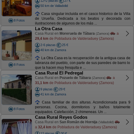
12+2 plazas
27 €
50 km de Valladolid
Casa singular incluida en el casco historico de la Villa
de Urueña. Dedicada a los beatos y decorada con
8 Fotos
ilustraciones de algunos de los más ...
La Otra Casa
Casa Rural en
Moreruela de Tábara
a
(Zamora)
29,4 km
de Pobladura de Valderaduey (Zamora)
2-6 plazas
25 €
40 km de Zamora
La Otra Casa es la recuperación de la antigua casa de
labranza del pueblo, con parte de sus paredes de barro lo
8 Fotos
que la hacen muy fresquita e ...
Casa Rural El Pedregal
Casa Rural en
Pozuelo de Tábara
a
(Zamora)
31,1 km
de Pobladura de Valderaduey (Zamora)
9 plazas
29 €
41 km de Zamora
Casa familiar de dos alturas. Acondicionada para 9
personas. Cocina, dormitorios y baños totalmente
8 Fotos
equipados. Calefacción, 2 chimeneas. Un ...
Casa Rural Reyes Godos
Casa Rural en
San Román de Hornija
(Valladolid)
a
32,4 km
de Pobladura de Valderaduey (Zamora)
12 plazas
30 €