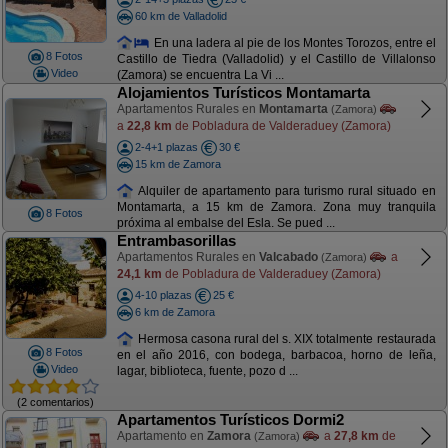
60 km de Valladolid
En una ladera al pie de los Montes Torozos, entre el
8 Fotos
Castillo de Tiedra (Valladolid) y el Castillo de Villalonso
Video
(Zamora) se encuentra La Vi ...
Alojamientos Turísticos Montamarta
Apartamentos Rurales en
Montamarta
(Zamora)
a
22,8 km
de Pobladura de Valderaduey (Zamora)
2-4+1 plazas
30 €
15 km de Zamora
Alquiler de apartamento para turismo rural situado en
Montamarta, a 15 km de Zamora. Zona muy tranquila
8 Fotos
próxima al embalse del Esla. Se pued ...
Entrambasorillas
Apartamentos Rurales en
Valcabado
a
(Zamora)
24,1 km
de Pobladura de Valderaduey (Zamora)
4-10 plazas
25 €
6 km de Zamora
Hermosa casona rural del s. XIX totalmente restaurada
8 Fotos
en el año 2016, con bodega, barbacoa, horno de leña,
Video
lagar, biblioteca, fuente, pozo d ...
(2 comentarios)
Apartamentos Turísticos Dormi2
Apartamento en
Zamora
a
27,8 km
de
(Zamora)