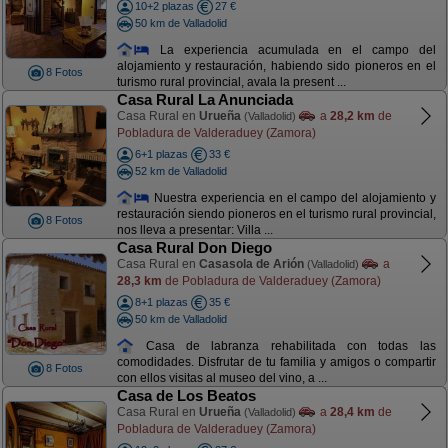
10+2 plazas
27 €
50 km de Valladolid
La experiencia acumulada en el campo del
alojamiento y restauración, habiendo sido pioneros en el
8 Fotos
turismo rural provincial, avala la present ...
Casa Rural La Anunciada
Casa Rural en
Urueña
a
28,2 km
de
(Valladolid)
Pobladura de Valderaduey (Zamora)
6+1 plazas
33 €
52 km de Valladolid
Nuestra experiencia en el campo del alojamiento y
restauración siendo pioneros en el turismo rural provincial,
8 Fotos
nos lleva a presentar: Villa ...
Casa Rural Don Diego
Casa Rural en
Casasola de Arión
a
(Valladolid)
28,3 km
de Pobladura de Valderaduey (Zamora)
8+1 plazas
35 €
50 km de Valladolid
Casa de labranza rehabilitada con todas las
comodidades. Disfrutar de tu familia y amigos o compartir
8 Fotos
con ellos visitas al museo del vino, a ...
Casa de Los Beatos
Casa Rural en
Urueña
a
28,4 km
de
(Valladolid)
Pobladura de Valderaduey (Zamora)