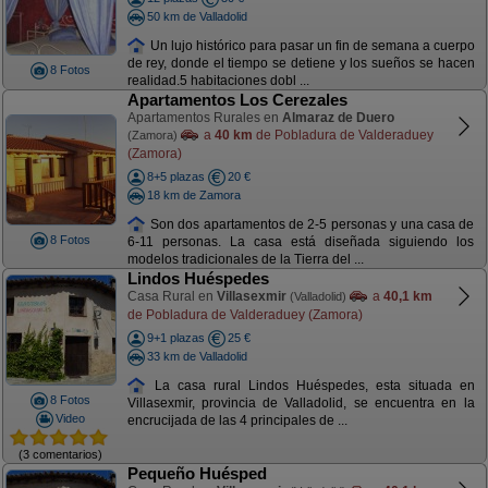
50 km de Valladolid
Un lujo histórico para pasar un fin de semana a cuerpo
de rey, donde el tiempo se detiene y los sueños se hacen
8 Fotos
realidad.5 habitaciones dobl ...
Apartamentos Los Cerezales
Apartamentos Rurales en
Almaraz de Duero
a
40 km
de Pobladura de Valderaduey
(Zamora)
(Zamora)
8+5 plazas
20 €
18 km de Zamora
Son dos apartamentos de 2-5 personas y una casa de
8 Fotos
6-11 personas. La casa está diseñada siguiendo los
modelos tradicionales de la Tierra del ...
Lindos Huéspedes
Casa Rural en
Villasexmir
a
40,1 km
(Valladolid)
de Pobladura de Valderaduey (Zamora)
9+1 plazas
25 €
33 km de Valladolid
La casa rural Lindos Huéspedes, esta situada en
8 Fotos
Villasexmir, provincia de Valladolid, se encuentra en la
Video
encrucijada de las 4 principales de ...
(3 comentarios)
Pequeño Huésped