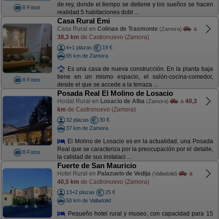
de rey, donde el tiempo se detiene y los sueños se hacen
8 Fotos
realidad.5 habitaciones dobl ...
Casa Rural Emi
Casa Rural en
Colinas de Trasmonte
a
(Zamora)
38,3 km
de Castronuevo (Zamora)
4+1 plazas
19 €
65 km de Zamora
Es una casa de nueva construcción. En la planta baja
tiene en un mismo espacio, el salón-cocina-comedor,
8 Fotos
desde el que se accede a la terraza ...
Posada Real El Molino de Losacio
Hostal Rural en
Losacio de Alba
a
40,3
(Zamora)
km
de Castronuevo (Zamora)
32 plazas
30 €
37 km de Zamora
El Molino de Losacio es en la actualidad, una Posada
Real que se caracteriza por la preocupación por el detalle,
8 Fotos
la calidad de sus instalaci ...
Fuerte de San Mauricio
Hotel Rural en
Palazuelo de Vedija
a
(Valladolid)
40,5 km
de Castronuevo (Zamora)
13+2 plazas
25 €
50 km de Valladolid
Pequeño hotel rural y museo, con capacidad para 15