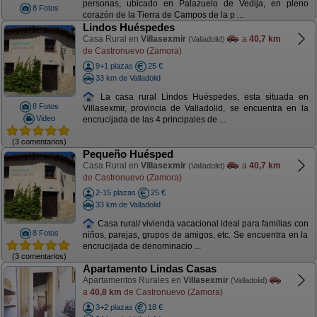
personas, ubicado en Palazuelo de Vedija, en pleno
8 Fotos
corazón de la Tierra de Campos de la p ...
Lindos Huéspedes
Casa Rural en
Villasexmir
a
40,7 km
(Valladolid)
de Castronuevo (Zamora)
9+1 plazas
25 €
33 km de Valladolid
La casa rural Lindos Huéspedes, esta situada en
8 Fotos
Villasexmir, provincia de Valladolid, se encuentra en la
Video
encrucijada de las 4 principales de ...
(3 comentarios)
Pequeño Huésped
Casa Rural en
Villasexmir
a
40,7 km
(Valladolid)
de Castronuevo (Zamora)
2-15 plazas
25 €
33 km de Valladolid
Casa rural/ vivienda vacacional ideal para familias con
8 Fotos
niños, parejas, grupos de amigos, etc. Se encuentra en la
encrucijada de denominacio ...
(3 comentarios)
Apartamento Lindas Casas
Apartamentos Rurales en
Villasexmir
(Valladolid)
a
40,8 km
de Castronuevo (Zamora)
3+2 plazas
18 €