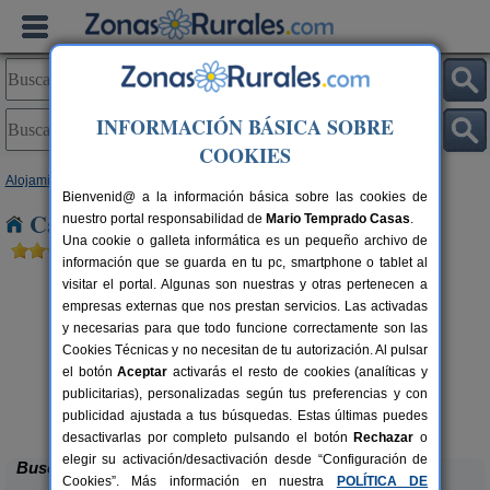
INFORMACIÓN BÁSICA SOBRE
COOKIES
Alojamientos
>
Castilla y León
>
Zamora
> Castronuevo
Bienvenid@ a la información básica sobre las cookies de
Casas Rurales cerca de Castronuevo
nuestro portal responsabilidad de
Mario Temprado Casas
.
Una cookie o galleta informática es un pequeño archivo de
información que se guarda en tu pc, smartphone o tablet al
visitar el portal. Algunas son nuestras y otras pertenecen a
empresas externas que nos prestan servicios. Las activadas
y necesarias para que todo funcione correctamente son las
Cookies Técnicas y no necesitan de tu autorización. Al pulsar
el botón
Aceptar
activarás el resto de cookies (analíticas y
publicitarias), personalizadas según tus preferencias y con
Casa Rural El Barricuevo
rs.
4 pers.
 €
30 €
publicidad ajustada a tus búsquedas. Estas últimas puedes
Almeida de Sayago (Zamora)
desde
desactivarlas por completo pulsando el botón
Rechazar
o
elegir su activación/desactivación desde “Configuración de
Buscar
Cookies”. Más información en nuestra
POLÍTICA DE