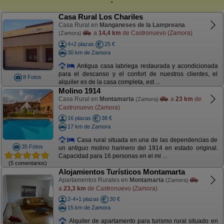
Casa Rural Los Chariles
Casa Rural en
Manganeses de la Lampreana
a
14,4 km
de Castronuevo (Zamora)
(Zamora)
4+2 plazas
25 €
30 km de Zamora
Antigua casa labriega restaurada y acondicionada
para el descanso y el confort de nuestros clientes, el
8 Fotos
alquiler es de la casa completa, est ...
Molino 1914
Casa Rural en
Montamarta
a
23 km
de
(Zamora)
Castronuevo (Zamora)
16 plazas
38 €
17 km de Zamora
Casa rural situada en una de las dependencias de
35 Fotos
un antiguo molino harinero del 1914 en estado original.
Capacidad para 16 personas en el mi ...
(5 comentarios)
Alojamientos Turísticos Montamarta
Apartamentos Rurales en
Montamarta
(Zamora)
a
23,3 km
de Castronuevo (Zamora)
2-4+1 plazas
30 €
15 km de Zamora
Alquiler de apartamento para turismo rural situado en