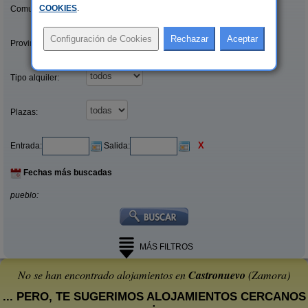
COOKIES
.
Comunidades:
Provincias/Islas:
Tipo alquiler:
Plazas:
X
Entrada:
Salida:
Fechas más buscadas
pueblo:
MÁS FILTROS
No se han encontrado alojamientos en
Castronuevo
(Zamora)
... PERO, TE SUGERIMOS ALOJAMIENTOS CERCANOS
: