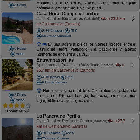
Montamarta, a 15 km de Zamora. Zona muy tranquila
8 Fotos
próxima al embalse del Esla. Se pued ...
Casa Rural Campo y Lumbre
Casa Rural en
Benafarces
a
23,8 km
(Valladolid)
de Castronuevo (Zamora)
2-14+3 plazas
25 €
60 km de Valladolid
En una ladera al pie de los Montes Torozos, entre el
8 Fotos
Castillo de Tiedra (Valladolid) y el Castillo de Villalonso
Video
(Zamora) se encuentra La Vi ...
Entrambasorillas
Apartamentos Rurales en
Valcabado
a
(Zamora)
25,7 km
de Castronuevo (Zamora)
4-10 plazas
25 €
6 km de Zamora
Hermosa casona rural del s. XIX totalmente restaurada
8 Fotos
en el año 2016, con bodega, barbacoa, horno de leña,
Video
lagar, biblioteca, fuente, pozo d ...
(2 comentarios)
La Panera de Perilla
Casa Rural en
Perilla de Castro
a
27,7
(Zamora)
km
de Castronuevo (Zamora)
10+2 plazas
22 €
25 km de Zamora