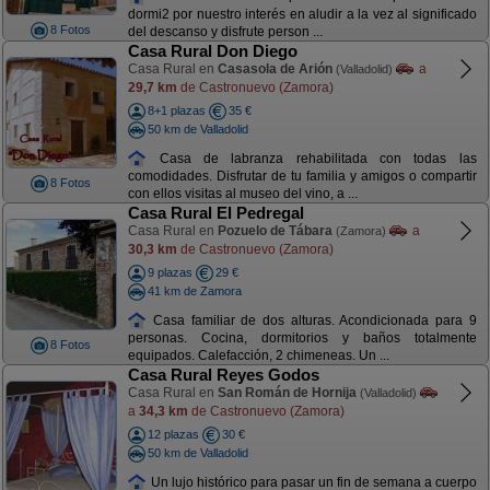
dormi2 por nuestro interés en aludir a la vez al significado
8 Fotos
del descanso y disfrute person ...
Casa Rural Don Diego
Casa Rural en
Casasola de Arión
a
(Valladolid)
29,7 km
de Castronuevo (Zamora)
8+1 plazas
35 €
50 km de Valladolid
Casa de labranza rehabilitada con todas las
comodidades. Disfrutar de tu familia y amigos o compartir
8 Fotos
con ellos visitas al museo del vino, a ...
Casa Rural El Pedregal
Casa Rural en
Pozuelo de Tábara
a
(Zamora)
30,3 km
de Castronuevo (Zamora)
9 plazas
29 €
41 km de Zamora
Casa familiar de dos alturas. Acondicionada para 9
personas. Cocina, dormitorios y baños totalmente
8 Fotos
equipados. Calefacción, 2 chimeneas. Un ...
Casa Rural Reyes Godos
Casa Rural en
San Román de Hornija
(Valladolid)
a
34,3 km
de Castronuevo (Zamora)
12 plazas
30 €
50 km de Valladolid
Un lujo histórico para pasar un fin de semana a cuerpo