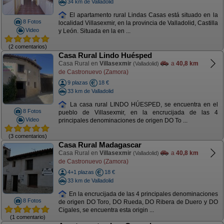
34 km de Valladolid
El apartamento rural Lindas Casas está situado en la
8 Fotos
localidad Villasexmir, en la provincia de Valladolid, Castilla
Video
y León. Situada en la en ...
(2 comentarios)
Casa Rural Lindo Huésped
Casa Rural en
Villasexmir
a
40,8 km
(Valladolid)
de Castronuevo (Zamora)
9 plazas
18 €
33 km de Valladolid
La casa rural LINDO HÚESPED, se encuentra en el
8 Fotos
pueblo de Villasexmir, en la encrucijada de las 4
Video
principales denominaciones de origen DO To ...
(3 comentarios)
Casa Rural Madagascar
Casa Rural en
Villasexmir
a
40,8 km
(Valladolid)
de Castronuevo (Zamora)
4+1 plazas
18 €
33 km de Valladolid
En la encrucijada de las 4 principales denominaciones
8 Fotos
de origen DO Toro, DO Rueda, DO Ribera de Duero y DO
Cigales, se encuentra esta origin ...
(1 comentario)