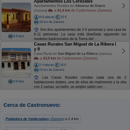
Apartamentos Los Cerezales
Apartamentos Rurales en
Almaraz de Duero
a
41,4 km
de Castronuevo (Zamora)
(Zamora)
8+5 plazas
20 €
18 km de Zamora
Son dos apartamentos de 2-5 personas y una casa de
6-11 personas. La casa está diseñada siguiendo los
8 Fotos
modelos tradicionales de la Tierra del ...
Casas Rurales San Miguel de La Ribera I
y II
Casa Rural en
San Miguel de La Ribera
(Zamora)
a
43,5 km
de Castronuevo (Zamora)
2-4 plazas
18 €
23 km de Zamora
Las Casas Rurales constan cada una de 2
8 Fotos
habitaciones dobles, una de ellas de matrimonio y la otra
con 2 camas, un baño, un amplio salón con ...
Cerca de Castronuevo:
Pobladura de Valderaduey
(Zamora)
a 2,4 km