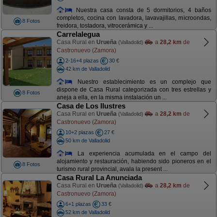
Nuestra casa consta de 5 dormitorios, 4 baños
completos, cocina con lavadora, lavavajillas, microondas,
8 Fotos
freidora, tostadora, vitrocerámica y ...
Carrelalegua
Casa Rural en
Urueña
a
28,2 km
de
(Valladolid)
Castronuevo (Zamora)
2-16+4 plazas
30 €
42 km de Valladolid
Nuestro establecimiento es un complejo que
dispone de Casa Rural categorizada con tres estrellas y
8 Fotos
aneja a ella, en la misma instalación un ...
Casa de Los Ilustres
Casa Rural en
Urueña
a
28,2 km
de
(Valladolid)
Castronuevo (Zamora)
10+2 plazas
27 €
50 km de Valladolid
La experiencia acumulada en el campo del
alojamiento y restauración, habiendo sido pioneros en el
8 Fotos
turismo rural provincial, avala la present ...
Casa Rural La Anunciada
Casa Rural en
Urueña
a
28,2 km
de
(Valladolid)
Castronuevo (Zamora)
6+1 plazas
33 €
52 km de Valladolid