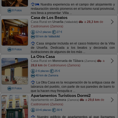
Nuestra experiencia en el campo del alojamiento y
restauración siendo pioneros en el turismo rural provincial,
8 Fotos
nos lleva a presentar: Villa ...
Casa de Los Beatos
Casa Rural en
Urueña
a
28,3 km
de
(Valladolid)
Castronuevo (Zamora)
12+2 plazas
27 €
50 km de Valladolid
Casa singular incluida en el casco historico de la Villa
de Urueña. Dedicada a los beatos y decorada con
8 Fotos
ilustraciones de algunos de los más ...
La Otra Casa
Casa Rural en
Moreruela de Tábara
a
(Zamora)
28,6 km
de Castronuevo (Zamora)
2-6 plazas
25 €
40 km de Zamora
La Otra Casa es la recuperación de la antigua casa de
labranza del pueblo, con parte de sus paredes de barro lo
8 Fotos
que la hacen muy fresquita e ...
Apartamentos Turísticos Dormi2
Apartamento en
Zamora
a
29,6 km
de
(Zamora)
Castronuevo (Zamora)
10+6 plazas
30 €
Nuestro edificio de apartamentos al que llamamos