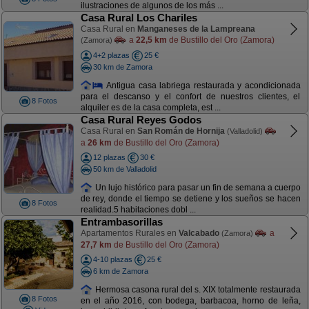
ilustraciones de algunos de los más ...
Casa Rural Los Chariles
Casa Rural en
Manganeses de la Lampreana
a
22,5 km
de Bustillo del Oro (Zamora)
(Zamora)
4+2 plazas
25 €
30 km de Zamora
Antigua casa labriega restaurada y acondicionada
para el descanso y el confort de nuestros clientes, el
8 Fotos
alquiler es de la casa completa, est ...
Casa Rural Reyes Godos
Casa Rural en
San Román de Hornija
(Valladolid)
a
26 km
de Bustillo del Oro (Zamora)
12 plazas
30 €
50 km de Valladolid
Un lujo histórico para pasar un fin de semana a cuerpo
de rey, donde el tiempo se detiene y los sueños se hacen
8 Fotos
realidad.5 habitaciones dobl ...
Entrambasorillas
Apartamentos Rurales en
Valcabado
a
(Zamora)
27,7 km
de Bustillo del Oro (Zamora)
4-10 plazas
25 €
6 km de Zamora
Hermosa casona rural del s. XIX totalmente restaurada
8 Fotos
en el año 2016, con bodega, barbacoa, horno de leña,