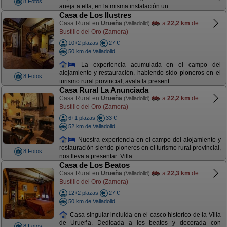
8 Fotos
aneja a ella, en la misma instalación un ...
Casa de Los Ilustres
Casa Rural en
Urueña
a
22,2 km
de
(Valladolid)
Bustillo del Oro (Zamora)
10+2 plazas
27 €
50 km de Valladolid
La experiencia acumulada en el campo del
alojamiento y restauración, habiendo sido pioneros en el
8 Fotos
turismo rural provincial, avala la present ...
Casa Rural La Anunciada
Casa Rural en
Urueña
a
22,2 km
de
(Valladolid)
Bustillo del Oro (Zamora)
6+1 plazas
33 €
52 km de Valladolid
Nuestra experiencia en el campo del alojamiento y
restauración siendo pioneros en el turismo rural provincial,
8 Fotos
nos lleva a presentar: Villa ...
Casa de Los Beatos
Casa Rural en
Urueña
a
22,3 km
de
(Valladolid)
Bustillo del Oro (Zamora)
12+2 plazas
27 €
50 km de Valladolid
Casa singular incluida en el casco historico de la Villa
de Urueña. Dedicada a los beatos y decorada con
8 Fotos