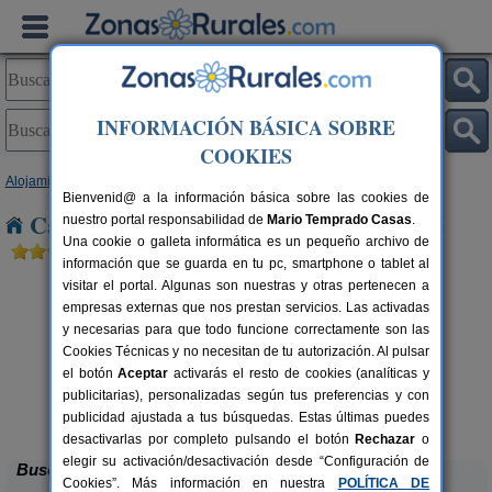
INFORMACIÓN BÁSICA SOBRE
COOKIES
Alojamientos
>
Castilla y León
>
Zamora
> Bustillo del Oro
Bienvenid@ a la información básica sobre las cookies de
Casas Rurales cerca de Bustillo del Oro
nuestro portal responsabilidad de
Mario Temprado Casas
.
Una cookie o galleta informática es un pequeño archivo de
información que se guarda en tu pc, smartphone o tablet al
visitar el portal. Algunas son nuestras y otras pertenecen a
empresas externas que nos prestan servicios. Las activadas
y necesarias para que todo funcione correctamente son las
Cookies Técnicas y no necesitan de tu autorización. Al pulsar
el botón
Aceptar
activarás el resto de cookies (analíticas y
publicitarias), personalizadas según tus preferencias y con
El Corazón Verde
rs.
8-21+3 pers.
 €
25 €
publicidad ajustada a tus búsquedas. Estas últimas puedes
Badilla (Zamora)
desde
desactivarlas por completo pulsando el botón
Rechazar
o
elegir su activación/desactivación desde “Configuración de
Buscar
Cookies”. Más información en nuestra
POLÍTICA DE