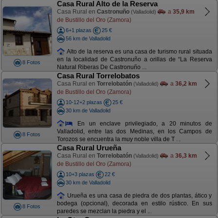
Casa Rural Alto de la Reserva
Casa Rural en
Castronuño
a
35,9 km
(Valladolid)
de Bustillo del Oro (Zamora)
6+1 plazas
25 €
56 km de Valladolid
Alto de la reserva es una casa de turismo rural situada
en la localidad de Castronuño a orillas de “La Reserva
8 Fotos
Natural Riberas De Castronuño ...
Casa Rural Torrelobatos
Casa Rural en
Torrelobatón
a
36,2 km
(Valladolid)
de Bustillo del Oro (Zamora)
10-12+2 plazas
25 €
30 km de Valladolid
En un enclave privilegiado, a 20 minutos de
Valladolid, entre las dos Medinas, en los Campos de
8 Fotos
Torozos se encuentra la muy noble villa de T ...
Casa Rural Urueña
Casa Rural en
Torrelobatón
a
36,3 km
(Valladolid)
de Bustillo del Oro (Zamora)
10+3 plazas
22 €
30 km de Valladolid
Urueña es una casa de piedra de dos plantas, ático y
bodega (opcional), decorada en estilo rústico. En sus
8 Fotos
paredes se mezclan la piedra y el ...