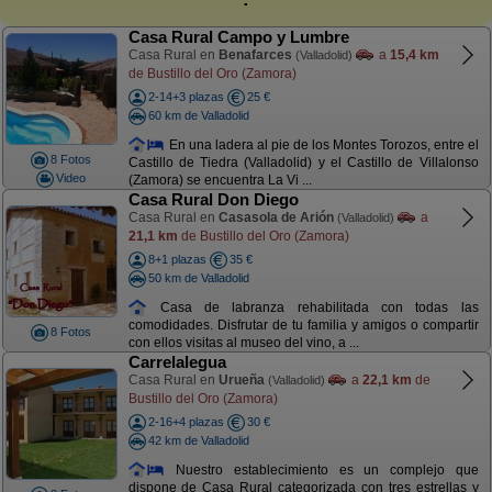
Casa Rural Campo y Lumbre
Casa Rural en
Benafarces
a
15,4 km
(Valladolid)
de Bustillo del Oro (Zamora)
2-14+3 plazas
25 €
60 km de Valladolid
En una ladera al pie de los Montes Torozos, entre el
8 Fotos
Castillo de Tiedra (Valladolid) y el Castillo de Villalonso
Video
(Zamora) se encuentra La Vi ...
Casa Rural Don Diego
Casa Rural en
Casasola de Arión
a
(Valladolid)
21,1 km
de Bustillo del Oro (Zamora)
8+1 plazas
35 €
50 km de Valladolid
Casa de labranza rehabilitada con todas las
comodidades. Disfrutar de tu familia y amigos o compartir
8 Fotos
con ellos visitas al museo del vino, a ...
Carrelalegua
Casa Rural en
Urueña
a
22,1 km
de
(Valladolid)
Bustillo del Oro (Zamora)
2-16+4 plazas
30 €
42 km de Valladolid
Nuestro establecimiento es un complejo que
dispone de Casa Rural categorizada con tres estrellas y