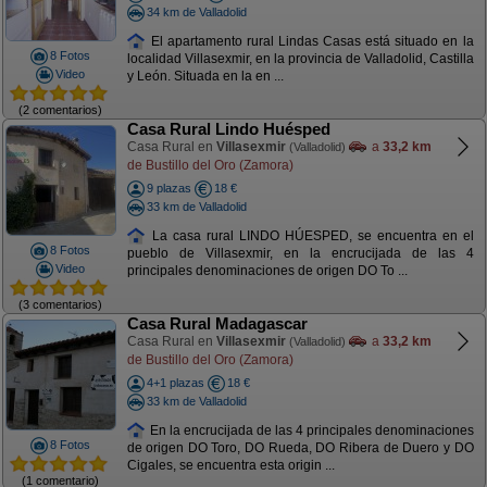
34 km de Valladolid
El apartamento rural Lindas Casas está situado en la
8 Fotos
localidad Villasexmir, en la provincia de Valladolid, Castilla
Video
y León. Situada en la en ...
(2 comentarios)
Casa Rural Lindo Huésped
Casa Rural en
Villasexmir
a
33,2 km
(Valladolid)
de Bustillo del Oro (Zamora)
9 plazas
18 €
33 km de Valladolid
La casa rural LINDO HÚESPED, se encuentra en el
8 Fotos
pueblo de Villasexmir, en la encrucijada de las 4
Video
principales denominaciones de origen DO To ...
(3 comentarios)
Casa Rural Madagascar
Casa Rural en
Villasexmir
a
33,2 km
(Valladolid)
de Bustillo del Oro (Zamora)
4+1 plazas
18 €
33 km de Valladolid
En la encrucijada de las 4 principales denominaciones
8 Fotos
de origen DO Toro, DO Rueda, DO Ribera de Duero y DO
Cigales, se encuentra esta origin ...
(1 comentario)