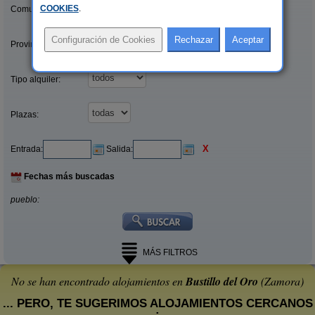
COOKIES
.
Comunidades:
Provincias/Islas:
Tipo alquiler:
Plazas:
X
Entrada:
Salida:
Fechas más buscadas
pueblo:
MÁS FILTROS
No se han encontrado alojamientos en
Bustillo del Oro
(Zamora)
... PERO, TE SUGERIMOS ALOJAMIENTOS CERCANOS
: