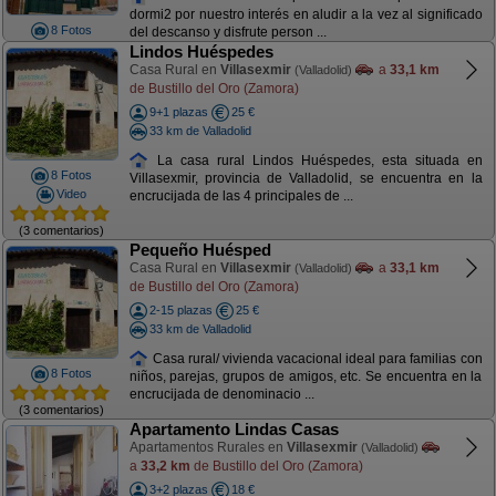
dormi2 por nuestro interés en aludir a la vez al significado
8 Fotos
del descanso y disfrute person ...
Lindos Huéspedes
Casa Rural en
Villasexmir
a
33,1 km
(Valladolid)
de Bustillo del Oro (Zamora)
9+1 plazas
25 €
33 km de Valladolid
La casa rural Lindos Huéspedes, esta situada en
8 Fotos
Villasexmir, provincia de Valladolid, se encuentra en la
Video
encrucijada de las 4 principales de ...
(3 comentarios)
Pequeño Huésped
Casa Rural en
Villasexmir
a
33,1 km
(Valladolid)
de Bustillo del Oro (Zamora)
2-15 plazas
25 €
33 km de Valladolid
Casa rural/ vivienda vacacional ideal para familias con
8 Fotos
niños, parejas, grupos de amigos, etc. Se encuentra en la
encrucijada de denominacio ...
(3 comentarios)
Apartamento Lindas Casas
Apartamentos Rurales en
Villasexmir
(Valladolid)
a
33,2 km
de Bustillo del Oro (Zamora)
3+2 plazas
18 €