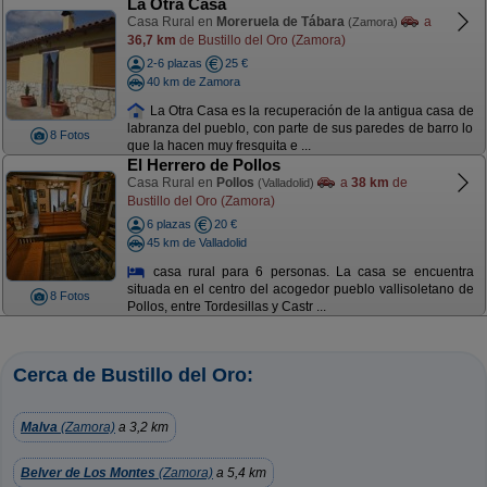
La Otra Casa
Casa Rural en
Moreruela de Tábara
a
(Zamora)
36,7 km
de Bustillo del Oro (Zamora)
2-6 plazas
25 €
40 km de Zamora
La Otra Casa es la recuperación de la antigua casa de
labranza del pueblo, con parte de sus paredes de barro lo
8 Fotos
que la hacen muy fresquita e ...
El Herrero de Pollos
Casa Rural en
Pollos
a
38 km
de
(Valladolid)
Bustillo del Oro (Zamora)
6 plazas
20 €
45 km de Valladolid
casa rural para 6 personas. La casa se encuentra
situada en el centro del acogedor pueblo vallisoletano de
8 Fotos
Pollos, entre Tordesillas y Castr ...
Cerca de Bustillo del Oro:
Malva
(Zamora)
a 3,2 km
Belver de Los Montes
(Zamora)
a 5,4 km