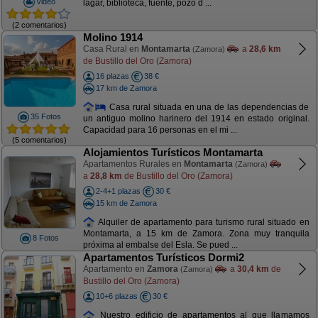
Video
lagar, biblioteca, fuente, pozo d ...
(2 comentarios)
Molino 1914
Casa Rural en
Montamarta
a
28,6 km
(Zamora)
de Bustillo del Oro (Zamora)
16 plazas
38 €
17 km de Zamora
Casa rural situada en una de las dependencias de
35 Fotos
un antiguo molino harinero del 1914 en estado original.
Capacidad para 16 personas en el mi ...
(5 comentarios)
Alojamientos Turísticos Montamarta
Apartamentos Rurales en
Montamarta
(Zamora)
a
28,8 km
de Bustillo del Oro (Zamora)
2-4+1 plazas
30 €
15 km de Zamora
Alquiler de apartamento para turismo rural situado en
Montamarta, a 15 km de Zamora. Zona muy tranquila
8 Fotos
próxima al embalse del Esla. Se pued ...
Apartamentos Turísticos Dormi2
Apartamento en
Zamora
a
30,4 km
de
(Zamora)
Bustillo del Oro (Zamora)
10+6 plazas
30 €
Nuestro edificio de apartamentos al que llamamos