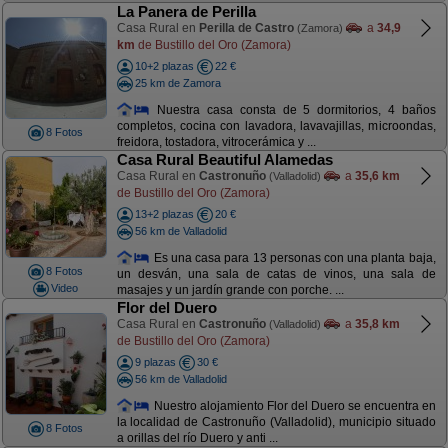
La Panera de Perilla
Casa Rural en
Perilla de Castro
a
34,9
(Zamora)
km
de Bustillo del Oro (Zamora)
10+2 plazas
22 €
25 km de Zamora
Nuestra casa consta de 5 dormitorios, 4 baños
completos, cocina con lavadora, lavavajillas, microondas,
8 Fotos
freidora, tostadora, vitrocerámica y ...
Casa Rural Beautiful Alamedas
Casa Rural en
Castronuño
a
35,6 km
(Valladolid)
de Bustillo del Oro (Zamora)
13+2 plazas
20 €
56 km de Valladolid
Es una casa para 13 personas con una planta baja,
8 Fotos
un desván, una sala de catas de vinos, una sala de
Video
masajes y un jardín grande con porche. ...
Flor del Duero
Casa Rural en
Castronuño
a
35,8 km
(Valladolid)
de Bustillo del Oro (Zamora)
9 plazas
30 €
56 km de Valladolid
Nuestro alojamiento Flor del Duero se encuentra en
la localidad de Castronuño (Valladolid), municipio situado
8 Fotos
a orillas del río Duero y anti ...