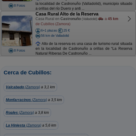
la localidad de Castronuño (Valladolid), municipio situado
8 Fotos
a orillas del río Duero y anti ...
Casa Rural Alto de la Reserva
Casa Rural en
Castronuño
a
45 km
(Valladolid)
de Cubillos (Zamora)
6+1 plazas
25 €
56 km de Valladolid
Alto de la reserva es una casa de turismo rural situada
en la localidad de Castronuño a orillas de “La Reserva
8 Fotos
Natural Riberas De Castronuño ...
Cerca de Cubillos:
Valcabado
(Zamora)
a 3,1 km
Monfarracinos
(Zamora)
a 3,5 km
Roales
(Zamora)
a 3,8 km
La Hiniesta
(Zamora)
a 5,6 km