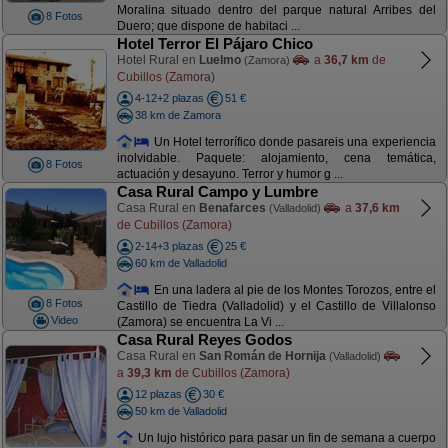
Moralina situado dentro del parque natural Arribes del
8 Fotos
Duero; que dispone de habitaci ...
Hotel Terror El Pájaro Chico
Hotel Rural en
Luelmo
a
36,7 km
de
(Zamora)
Cubillos (Zamora)
4-12+2 plazas
51 €
38 km de Zamora
Un Hotel terrorífico donde pasareis una experiencia
inolvidable. Paquete: alojamiento, cena temática,
8 Fotos
actuación y desayuno. Terror y humor g ...
Casa Rural Campo y Lumbre
Casa Rural en
Benafarces
a
37,6 km
(Valladolid)
de Cubillos (Zamora)
2-14+3 plazas
25 €
60 km de Valladolid
En una ladera al pie de los Montes Torozos, entre el
8 Fotos
Castillo de Tiedra (Valladolid) y el Castillo de Villalonso
Video
(Zamora) se encuentra La Vi ...
Casa Rural Reyes Godos
Casa Rural en
San Román de Hornija
(Valladolid)
a
39,3 km
de Cubillos (Zamora)
12 plazas
30 €
50 km de Valladolid
Un lujo histórico para pasar un fin de semana a cuerpo