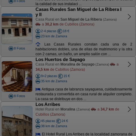
8 Fotos
la calidad de sus instalaci ...
Casas Rurales San Miguel de La Ribera I
y II
Casa Rural en
San Miguel de La Ribera
(Zamora)
a
30,2 km
de Cubillos (Zamora)
2-4 plazas
18 €
23 km de Zamora
Las Casas Rurales constan cada una de 2
8 Fotos
habitaciones dobles, una de ellas de matrimonio y la otra
con 2 camas, un baño, un amplio salón con ...
Los Huertos de Sayago
Casa Rural en
Moralina de Sayago
a
(Zamora)
34,5 km
de Cubillos (Zamora)
9+2 plazas
15 €
35 km de Zamora
Antigua casa de labranza sayaguesa, cuidadosamente
restaurada y convertida en casa rural de alquiler completo.
8 Fotos
La casa se distribuye en dos ...
Los Arribes
Hotel Rural en
Moralina
a
34,7 km
de
(Zamora)
Cubillos (Zamora)
45 plazas
24 €
38 km de Zamora
El Hotel Rural Los Arribes de la localidad zamorana de