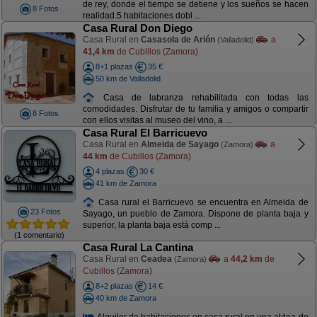
de rey, donde el tiempo se detiene y los sueños se hacen
8 Fotos
realidad.5 habitaciones dobl ...
Casa Rural Don Diego
Casa Rural en
Casasola de Arión
a
(Valladolid)
41,4 km
de Cubillos (Zamora)
8+1 plazas
35 €
50 km de Valladolid
Casa de labranza rehabilitada con todas las
comodidades. Disfrutar de tu familia y amigos o compartir
8 Fotos
con ellos visitas al museo del vino, a ...
Casa Rural El Barricuevo
Casa Rural en
Almeida de Sayago
a
(Zamora)
44 km
de Cubillos (Zamora)
4 plazas
30 €
41 km de Zamora
Casa rural el Barricuevo se encuentra en Almeida de
23 Fotos
Sayago, un pueblo de Zamora. Dispone de planta baja y
superior, la planta baja está comp ...
(1 comentario)
Casa Rural La Cantina
Casa Rural en
Ceadea
a
44,2 km
de
(Zamora)
Cubillos (Zamora)
8+2 plazas
14 €
40 km de Zamora
Alquiler de habitaciones en casa rural en una aldea de