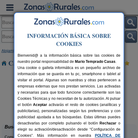
INFORMACIÓN BÁSICA SOBRE
COOKIES
Alojamientos
>
Castilla y León
>
Zamora
> Cubillos
Bienvenid@ a la información básica sobre las cookies de
Casas Rurales cerca de Cubillos
nuestro portal responsabilidad de
Mario Temprado Casas
.
Una cookie o galleta informática es un pequeño archivo de
información que se guarda en tu pc, smartphone o tablet al
visitar el portal. Algunas son nuestras y otras pertenecen a
empresas externas que nos prestan servicios. Las activadas
y necesarias para que todo funcione correctamente son las
Cookies Técnicas y no necesitan de tu autorización. Al pulsar
el botón
Aceptar
activarás el resto de cookies (analíticas y
El Corazón Verde
rs.
8-21+3 pers.
publicitarias), personalizadas según tus preferencias y con
 €
25 €
Badilla (Zamora)
desde
publicidad ajustada a tus búsquedas. Estas últimas puedes
desactivarlas por completo pulsando el botón
Rechazar
o
Buscar
elegir su activación/desactivación desde “Configuración de
Cookies”. Más información en nuestra
POLÍTICA DE
Comunidades: