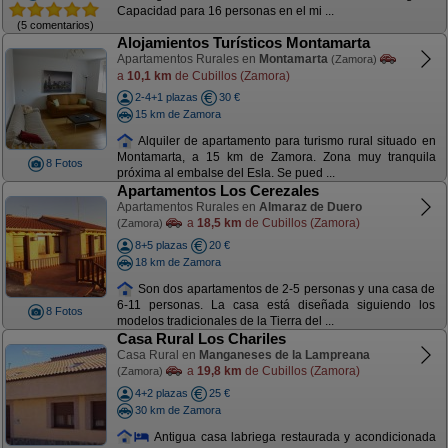
Capacidad para 16 personas en el mi ...
(5 comentarios)
Alojamientos Turísticos Montamarta
Apartamentos Rurales en
Montamarta
(Zamora)
a
10,1 km
de Cubillos (Zamora)
2-4+1 plazas
30 €
15 km de Zamora
Alquiler de apartamento para turismo rural situado en
Montamarta, a 15 km de Zamora. Zona muy tranquila
8 Fotos
próxima al embalse del Esla. Se pued ...
Apartamentos Los Cerezales
Apartamentos Rurales en
Almaraz de Duero
a
18,5 km
de Cubillos (Zamora)
(Zamora)
8+5 plazas
20 €
18 km de Zamora
Son dos apartamentos de 2-5 personas y una casa de
6-11 personas. La casa está diseñada siguiendo los
8 Fotos
modelos tradicionales de la Tierra del ...
Casa Rural Los Chariles
Casa Rural en
Manganeses de la Lampreana
a
19,8 km
de Cubillos (Zamora)
(Zamora)
4+2 plazas
25 €
30 km de Zamora
Antigua casa labriega restaurada y acondicionada