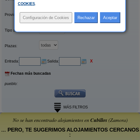
COOKIES
.
Provincias/Islas:
Tipo alquiler:
Plazas:
X
Entrada:
Salida:
Fechas más buscadas
pueblo:
MÁS FILTROS
No se han encontrado alojamientos en
Cubillos
(Zamora)
... PERO, TE SUGERIMOS ALOJAMIENTOS CERCANOS
: