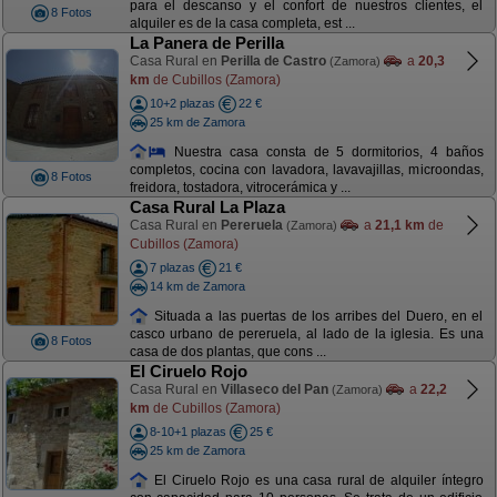
para el descanso y el confort de nuestros clientes, el
8 Fotos
alquiler es de la casa completa, est ...
La Panera de Perilla
Casa Rural en
Perilla de Castro
a
20,3
(Zamora)
km
de Cubillos (Zamora)
10+2 plazas
22 €
25 km de Zamora
Nuestra casa consta de 5 dormitorios, 4 baños
completos, cocina con lavadora, lavavajillas, microondas,
8 Fotos
freidora, tostadora, vitrocerámica y ...
Casa Rural La Plaza
Casa Rural en
Pereruela
a
21,1 km
de
(Zamora)
Cubillos (Zamora)
7 plazas
21 €
14 km de Zamora
Situada a las puertas de los arribes del Duero, en el
casco urbano de pereruela, al lado de la iglesia. Es una
8 Fotos
casa de dos plantas, que cons ...
El Ciruelo Rojo
Casa Rural en
Villaseco del Pan
a
22,2
(Zamora)
km
de Cubillos (Zamora)
8-10+1 plazas
25 €
25 km de Zamora
El Ciruelo Rojo es una casa rural de alquiler íntegro