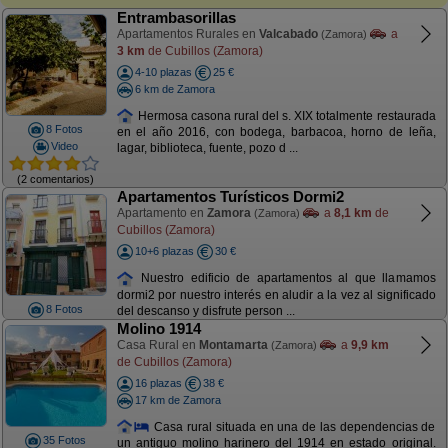
Entrambasorillas
Apartamentos Rurales en
Valcabado
a
(Zamora)
3 km
de Cubillos (Zamora)
4-10 plazas
25 €
6 km de Zamora
Hermosa casona rural del s. XIX totalmente restaurada
8 Fotos
en el año 2016, con bodega, barbacoa, horno de leña,
Video
lagar, biblioteca, fuente, pozo d ...
(2 comentarios)
Apartamentos Turísticos Dormi2
Apartamento en
Zamora
a
8,1 km
de
(Zamora)
Cubillos (Zamora)
10+6 plazas
30 €
Nuestro edificio de apartamentos al que llamamos
dormi2 por nuestro interés en aludir a la vez al significado
8 Fotos
del descanso y disfrute person ...
Molino 1914
Casa Rural en
Montamarta
a
9,9 km
(Zamora)
de Cubillos (Zamora)
16 plazas
38 €
17 km de Zamora
Casa rural situada en una de las dependencias de
35 Fotos
un antiguo molino harinero del 1914 en estado original.