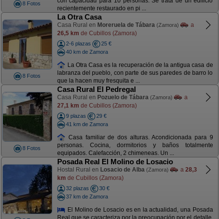
con capacidad para 10 personas. Se trata de un edificio
8 Fotos
recientemente restaurado en pi ...
La Otra Casa
Casa Rural en
Moreruela de Tábara
a
(Zamora)
26,5 km
de Cubillos (Zamora)
2-6 plazas
25 €
40 km de Zamora
La Otra Casa es la recuperación de la antigua casa de
labranza del pueblo, con parte de sus paredes de barro lo
8 Fotos
que la hacen muy fresquita e ...
Casa Rural El Pedregal
Casa Rural en
Pozuelo de Tábara
a
(Zamora)
27,1 km
de Cubillos (Zamora)
9 plazas
29 €
41 km de Zamora
Casa familiar de dos alturas. Acondicionada para 9
personas. Cocina, dormitorios y baños totalmente
8 Fotos
equipados. Calefacción, 2 chimeneas. Un ...
Posada Real El Molino de Losacio
Hostal Rural en
Losacio de Alba
a
28,3
(Zamora)
km
de Cubillos (Zamora)
32 plazas
30 €
37 km de Zamora
El Molino de Losacio es en la actualidad, una Posada
Real que se caracteriza por la preocupación por el detalle,