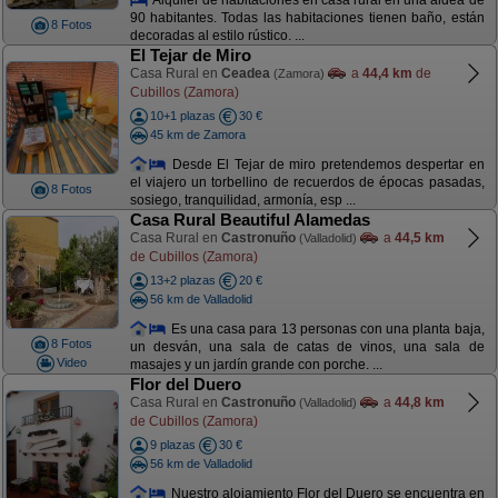
90 habitantes. Todas las habitaciones tienen baño, están
8 Fotos
decoradas al estilo rústico. ...
El Tejar de Miro
Casa Rural en
Ceadea
a
44,4 km
de
(Zamora)
Cubillos (Zamora)
10+1 plazas
30 €
45 km de Zamora
Desde El Tejar de miro pretendemos despertar en
el viajero un torbellino de recuerdos de épocas pasadas,
8 Fotos
sosiego, tranquilidad, armonía, esp ...
Casa Rural Beautiful Alamedas
Casa Rural en
Castronuño
a
44,5 km
(Valladolid)
de Cubillos (Zamora)
13+2 plazas
20 €
56 km de Valladolid
Es una casa para 13 personas con una planta baja,
8 Fotos
un desván, una sala de catas de vinos, una sala de
Video
masajes y un jardín grande con porche. ...
Flor del Duero
Casa Rural en
Castronuño
a
44,8 km
(Valladolid)
de Cubillos (Zamora)
9 plazas
30 €
56 km de Valladolid
Nuestro alojamiento Flor del Duero se encuentra en