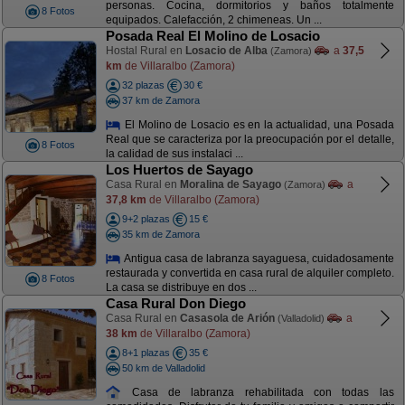
personas. Cocina, dormitorios y baños totalmente
8 Fotos
equipados. Calefacción, 2 chimeneas. Un ...
Posada Real El Molino de Losacio
Hostal Rural en
Losacio de Alba
a
37,5
(Zamora)
km
de Villaralbo (Zamora)
32 plazas
30 €
37 km de Zamora
El Molino de Losacio es en la actualidad, una Posada
Real que se caracteriza por la preocupación por el detalle,
8 Fotos
la calidad de sus instalaci ...
Los Huertos de Sayago
Casa Rural en
Moralina de Sayago
a
(Zamora)
37,8 km
de Villaralbo (Zamora)
9+2 plazas
15 €
35 km de Zamora
Antigua casa de labranza sayaguesa, cuidadosamente
restaurada y convertida en casa rural de alquiler completo.
8 Fotos
La casa se distribuye en dos ...
Casa Rural Don Diego
Casa Rural en
Casasola de Arión
a
(Valladolid)
38 km
de Villaralbo (Zamora)
8+1 plazas
35 €
50 km de Valladolid
Casa de labranza rehabilitada con todas las