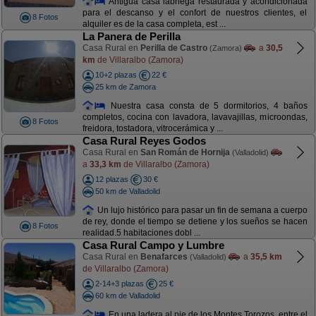
Antigua casa labriega restaurada y acondicionada
para el descanso y el confort de nuestros clientes, el
8 Fotos
alquiler es de la casa completa, est ...
La Panera de Perilla
Casa Rural en
Perilla de Castro
a
30,5
(Zamora)
km
de Villaralbo (Zamora)
10+2 plazas
22 €
25 km de Zamora
Nuestra casa consta de 5 dormitorios, 4 baños
completos, cocina con lavadora, lavavajillas, microondas,
8 Fotos
freidora, tostadora, vitrocerámica y ...
Casa Rural Reyes Godos
Casa Rural en
San Román de Hornija
(Valladolid)
a
33,3 km
de Villaralbo (Zamora)
12 plazas
30 €
50 km de Valladolid
Un lujo histórico para pasar un fin de semana a cuerpo
de rey, donde el tiempo se detiene y los sueños se hacen
8 Fotos
realidad.5 habitaciones dobl ...
Casa Rural Campo y Lumbre
Casa Rural en
Benafarces
a
35,5 km
(Valladolid)
de Villaralbo (Zamora)
2-14+3 plazas
25 €
60 km de Valladolid
En una ladera al pie de los Montes Torozos, entre el