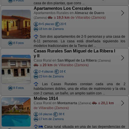
8 Fotos
casa de dos plantas, que cons ...
Apartamentos Los Cerezales
Apartamentos Rurales en
Almaraz de Duero
a
19,5 km
de Villaralbo (Zamora)
(Zamora)
8+5 plazas
20 €
18 km de Zamora
Son dos apartamentos de 2-5 personas y una casa de
6-11 personas. La casa está diseñada siguiendo los
8 Fotos
modelos tradicionales de la Tierra del ...
Casas Rurales San Miguel de La Ribera I
y II
Casa Rural en
San Miguel de La Ribera
(Zamora)
a
20 km
de Villaralbo (Zamora)
2-4 plazas
18 €
23 km de Zamora
Las Casas Rurales constan cada una de 2
8 Fotos
habitaciones dobles, una de ellas de matrimonio y la otra
con 2 camas, un baño, un amplio salón con ...
Molino 1914
Casa Rural en
Montamarta
a
20,1 km
(Zamora)
de Villaralbo (Zamora)
16 plazas
38 €
17 km de Zamora
Casa rural situada en una de las dependencias de