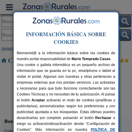
INFORMACIÓN BÁSICA SOBRE
COOKIES
Alojamientos
>
Castilla y León
>
Zamora
> Villaralbo
Bienvenid@ a la información básica sobre las cookies de
Casas Rurales cerca de Villaralbo
nuestro portal responsabilidad de
Mario Temprado Casas
.
Una cookie o galleta informática es un pequeño archivo de
información que se guarda en tu pc, smartphone o tablet al
visitar el portal. Algunas son nuestras y otras pertenecen a
empresas externas que nos prestan servicios. Las activadas
y necesarias para que todo funcione correctamente son las
Cookies Técnicas y no necesitan de tu autorización. Al pulsar
el botón
Aceptar
activarás el resto de cookies (analíticas y
Casa Rural El Barricuevo
rs.
4 pers.
publicitarias), personalizadas según tus preferencias y con
 €
30 €
Almeida de Sayago (Zamora)
desde
publicidad ajustada a tus búsquedas. Estas últimas puedes
desactivarlas por completo pulsando el botón
Rechazar
o
Buscar
elegir su activación/desactivación desde “Configuración de
Cookies”. Más información en nuestra
POLÍTICA DE
Comunidades: