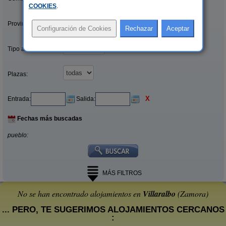
COOKIES
.
Provincias/Islas:
Tipo alquiler:
Plazas:
X
Entrada:
Salida:
Fechas más buscadas
pueblo:
MÁS FILTROS
No se han encontrado alojamientos en
Villaralbo
(Zamora)
... PERO, TE SUGERIMOS ALOJAMIENTOS CERCANOS
: