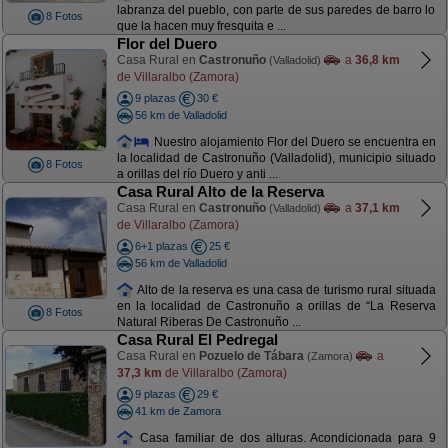
labranza del pueblo, con parte de sus paredes de barro lo
8 Fotos
que la hacen muy fresquita e ...
Flor del Duero
Casa Rural en
Castronuño
a
36,8 km
(Valladolid)
de Villaralbo (Zamora)
9 plazas
30 €
56 km de Valladolid
Nuestro alojamiento Flor del Duero se encuentra en
la localidad de Castronuño (Valladolid), municipio situado
8 Fotos
a orillas del río Duero y anti ...
Casa Rural Alto de la Reserva
Casa Rural en
Castronuño
a
37,1 km
(Valladolid)
de Villaralbo (Zamora)
6+1 plazas
25 €
56 km de Valladolid
Alto de la reserva es una casa de turismo rural situada
en la localidad de Castronuño a orillas de “La Reserva
8 Fotos
Natural Riberas De Castronuño ...
Casa Rural El Pedregal
Casa Rural en
Pozuelo de Tábara
a
(Zamora)
37,3 km
de Villaralbo (Zamora)
9 plazas
29 €
41 km de Zamora
Casa familiar de dos alturas. Acondicionada para 9