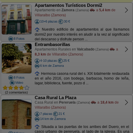
Apartamentos Turísticos Dormi2
Apartamento en
Zamora
a
5,4 km
de
(Zamora)
Villaralbo (Zamora)
10+6 plazas
30 €
Nuestro edificio de apartamentos al que llamamos
dormi2 por nuestro interés en aludir a la vez al significado
8 Fotos
del descanso y disfrute person ...
Entrambasorillas
Apartamentos Rurales en
Valcabado
a
(Zamora)
8,3 km
de Villaralbo (Zamora)
4-10 plazas
25 €
6 km de Zamora
Hermosa casona rural del s. XIX totalmente restaurada
8 Fotos
en el año 2016, con bodega, barbacoa, horno de leña,
Video
lagar, biblioteca, fuente, pozo d ...
(2 comentarios)
Casa Rural La Plaza
Casa Rural en
Pereruela
a
18,4 km
de
(Zamora)
Villaralbo (Zamora)
7 plazas
21 €
14 km de Zamora
Situada a las puertas de los arribes del Duero, en el
casco urbano de pereruela, al lado de la iglesia. Es una