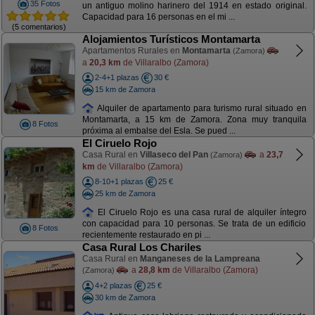
35 Fotos
un antiguo molino harinero del 1914 en estado original.
Capacidad para 16 personas en el mi ...
(5 comentarios)
Alojamientos Turísticos Montamarta
Apartamentos Rurales en
Montamarta
(Zamora)
a
20,3 km
de Villaralbo (Zamora)
2-4+1 plazas
30 €
15 km de Zamora
Alquiler de apartamento para turismo rural situado en
Montamarta, a 15 km de Zamora. Zona muy tranquila
8 Fotos
próxima al embalse del Esla. Se pued ...
El Ciruelo Rojo
Casa Rural en
Villaseco del Pan
a
23,7
(Zamora)
km
de Villaralbo (Zamora)
8-10+1 plazas
25 €
25 km de Zamora
El Ciruelo Rojo es una casa rural de alquiler íntegro
con capacidad para 10 personas. Se trata de un edificio
8 Fotos
recientemente restaurado en pi ...
Casa Rural Los Chariles
Casa Rural en
Manganeses de la Lampreana
a
28,8 km
de Villaralbo (Zamora)
(Zamora)
4+2 plazas
25 €
30 km de Zamora