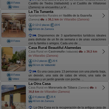
8 Fotos
Castillo de Tiedra (Valladolid) y el Castillo de Villalonso
Video
(Zamora) se encuentra La Vi ...
La Tía Tunanta
Apartamentos Rurales en
Vadillo de la Guareña
a
36,1 km
de Villaralbo (Zamora)
(Zamora)
2-12+2 plazas
20 €
54 km de Zamora
Disponemos de 3 apartamentos turísticos ideales
para disfrutar de un fin de semana o de unas vacaciones
8 Fotos
con tu familia o amigos. Cada uno de ...
Casa Rural Beautiful Alamedas
Casa Rural en
Castronuño
a
36,5 km
(Valladolid)
de Villaralbo (Zamora)
13+2 plazas
20 €
56 km de Valladolid
Es una casa para 13 personas con una planta baja,
8 Fotos
un desván, una sala de catas de vinos, una sala de
Video
masajes y un jardín grande con porche. ...
La Otra Casa
Casa Rural en
Moreruela de Tábara
a
(Zamora)
36,8 km
de Villaralbo (Zamora)
2-6 plazas
25 €
40 km de Zamora
La Otra Casa es la recuperación de la antigua casa de