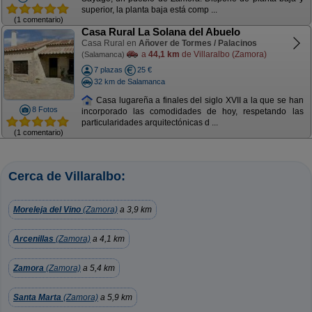
superior, la planta baja está comp ...
(1 comentario)
Casa Rural La Solana del Abuelo
Casa Rural en
Añover de Tormes / Palacinos
a
44,1 km
de Villaralbo (Zamora)
(Salamanca)
7 plazas
25 €
32 km de Salamanca
Casa lugareña a finales del siglo XVII a la que se han
8 Fotos
incorporado las comodidades de hoy, respetando las
particularidades arquitectónicas d ...
(1 comentario)
Cerca de Villaralbo:
Moreleja del Vino
(Zamora)
a 3,9 km
Arcenillas
(Zamora)
a 4,1 km
Zamora
(Zamora)
a 5,4 km
Santa Marta
(Zamora)
a 5,9 km