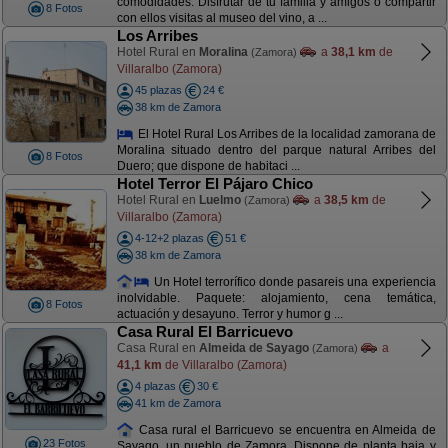
comodidades. Disfrutar de tu familia y amigos o compartir
8 Fotos
con ellos visitas al museo del vino, a ...
Los Arribes
Hotel Rural en
Moralina
a
38,1 km
de
(Zamora)
Villaralbo (Zamora)
45 plazas
24 €
38 km de Zamora
El Hotel Rural Los Arribes de la localidad zamorana de
Moralina situado dentro del parque natural Arribes del
8 Fotos
Duero; que dispone de habitaci ...
Hotel Terror El Pájaro Chico
Hotel Rural en
Luelmo
a
38,5 km
de
(Zamora)
Villaralbo (Zamora)
4-12+2 plazas
51 €
38 km de Zamora
Un Hotel terrorífico donde pasareis una experiencia
inolvidable. Paquete: alojamiento, cena temática,
8 Fotos
actuación y desayuno. Terror y humor g ...
Casa Rural El Barricuevo
Casa Rural en
Almeida de Sayago
a
(Zamora)
41,1 km
de Villaralbo (Zamora)
4 plazas
30 €
41 km de Zamora
Casa rural el Barricuevo se encuentra en Almeida de
23 Fotos
Sayago, un pueblo de Zamora. Dispone de planta baja y