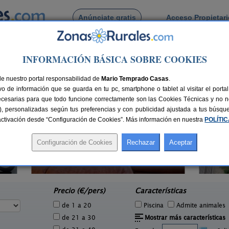
Anúnciate gratis
Acceso Propietar
Busca por pueblo
INFORMACIÓN BÁSICA SOBRE COOKIES
rales del Vino
de Morales del Vino
de nuestro portal responsabilidad de
Mario Temprado Casas
.
o de información que se guarda en tu pc, smartphone o tablet al visitar el port
ecesarias para que todo funcione correctamente son las Cookies Técnicas y no ne
rias), personalizadas según tus preferencias y con publicidad ajustada a tus búsq
sactivación desde “Configuración de Cookies”. Más información en nuestra
POLÍTI
El Corazón Verde
Cas
6 pers.
8-21+3 pers.
23 €
25 €
Badilla (Zamora)
Fo
e
desde
Precio (€/pers)
Características
de 1 a 20
Piscina
Admite animales
de 21 a 30
Mostrar más características