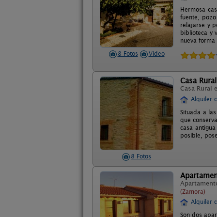
Hermosa caso
fuente, pozo
relajarse y 
biblioteca y
nueva forma d
8 Fotos
Video
Casa Rural
Casa Rural 
Alquiler 
Situada a la
que conserva
casa antigua
posible, pos
8 Fotos
Apartamen
Apartament
(Zamora)
Alquiler 
Son dos apar