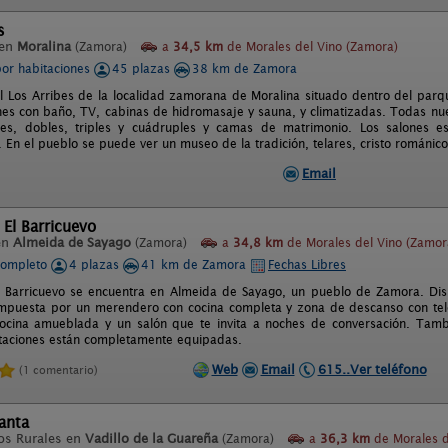
s
 en
Moralina
(Zamora)
a
34,5 km
de Morales del Vino (Zamora)
por habitaciones
45 plazas
38 km de Zamora
al Los Arribes de la localidad zamorana de Moralina situado dentro del parq
nes con baño, TV, cabinas de hidromasaje y sauna, y climatizadas. Todas nues
ales, dobles, triples y cuádruples y camas de matrimonio. Los salones 
En el pueblo se puede ver un museo de la tradición, telares, cristo románico s
Email
 El Barricuevo
en
Almeida de Sayago
(Zamora)
a
34,8 km
de Morales del Vino (Zamor
completo
4 plazas
41 km de Zamora
Fechas Libres
l Barricuevo se encuentra en Almeida de Sayago, un pueblo de Zamora. Disp
mpuesta por un merendero con cocina completa y zona de descanso con tel
ocina amueblada y un salón que te invita a noches de conversación. Tamb
taciones están completamente equipadas.
Web
Email
615..Ver teléfono
(1 comentario)
anta
os Rurales en
Vadillo de la Guareña
(Zamora)
a
36,3 km
de Morales d