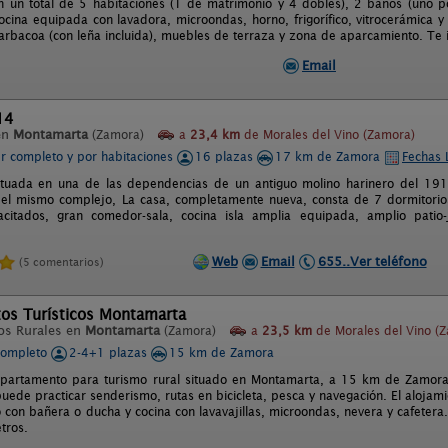
n un total de 5 habitaciones (1 de matrimonio y 4 dobles), 2 baños (uno p
cocina equipada con lavadora, microondas, horno, frigorífico, vitrocerámica 
barbacoa (con leña incluida), muebles de terraza y zona de aparcamiento. Te 
Email
14
en
Montamarta
(Zamora)
a
23,4 km
de Morales del Vino (Zamora)
er completo y por habitaciones
16 plazas
17 km de Zamora
Fechas 
ituada en una de las dependencias de un antiguo molino harinero del 191
el mismo complejo, La casa, completamente nueva, consta de 7 dormitorios
citados, gran comedor-sala, cocina isla amplia equipada, amplio patio-j
Web
Email
655..Ver teléfono
(5 comentarios)
tos Turísticos Montamarta
os Rurales en
Montamarta
(Zamora)
a
23,5 km
de Morales del Vino (
completo
2-4+1 plazas
15 km de Zamora
apartamento para turismo rural situado en Montamarta, a 15 km de Zamora
 puede practicar senderismo, rutas en bicicleta, pesca y navegación. El aloja
con bañera o ducha y cocina con lavavajillas, microondas, nevera y cafetera.
tros.