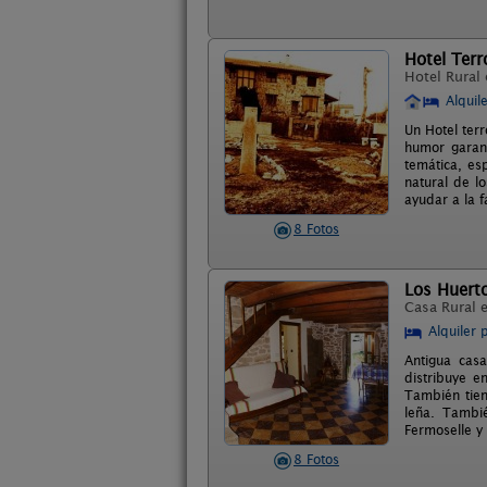
Hotel Terr
Hotel Rural
Alquil
Un Hotel terr
humor garan
temática, e
natural de l
ayudar a la f
8 Fotos
Los Huert
Casa Rural 
Alquiler 
Antigua cas
distribuye e
También tien
leña. Tambi
Fermoselle y
8 Fotos