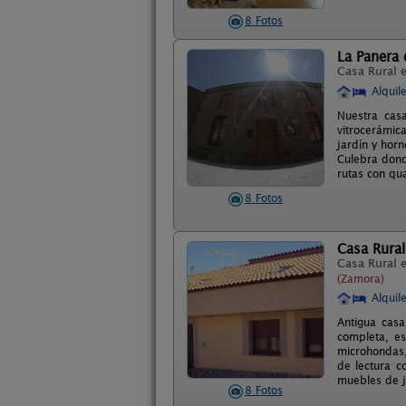
8 Fotos
La Panera d
Casa Rural 
Alquil
Nuestra casa
vitrocerámic
jardín y hor
Culebra don
rutas con qu
8 Fotos
Casa Rural
Casa Rural 
(Zamora)
Alquil
Antigua casa
completa, es
microhondas,
de lectura c
muebles de j
8 Fotos