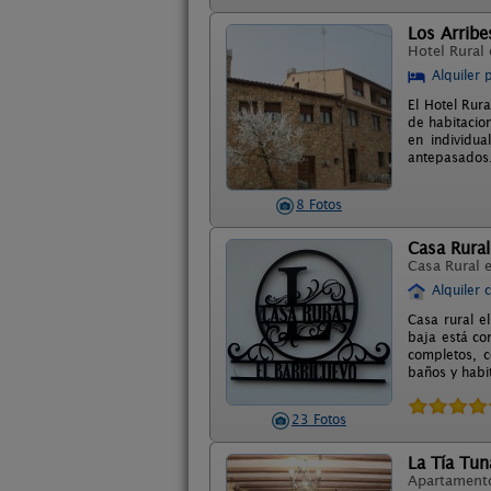
Los Arribe
Hotel Rural
Alquiler 
El Hotel Rur
de habitacio
en individu
antepasados. 
8 Fotos
Casa Rural
Casa Rural 
Alquiler 
Casa rural e
baja está co
completos, c
baños y habi
23 Fotos
La Tía Tun
Apartament