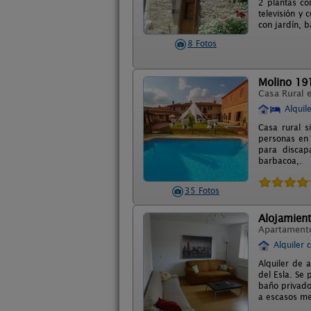
2 plantas co
televisión y 
con jardín, 
8 Fotos
Molino 19
Casa Rural 
Alquil
Casa rural s
personas en 
para discapa
barbacoa,.
35 Fotos
Alojamien
Apartament
Alquiler 
Alquiler de 
del Esla. Se
baño privado 
a escasos me