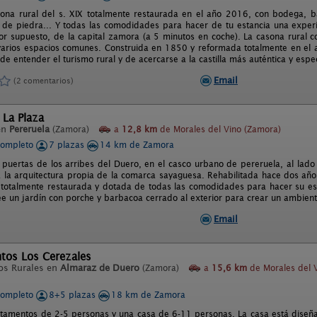
na rural del s. XIX totalmente restaurada en el año 2016, con bodega, bar
 de piedra... Y todas las comodidades para hacer de tu estancia una experie
por supuesto, de la capital zamora (a 5 minutos en coche). La casona rural 
 varios espacios comunes. Construida en 1850 y reformada totalmente en el 
e entender el turismo rural y de acercarse a la castilla más auténtica y espec
Email
(2 comentarios)
 La Plaza
en
Pereruela
(Zamora)
a
12,8 km
de Morales del Vino (Zamora)
completo
7 plazas
14 km de Zamora
s puertas de los arribes del Duero, en el casco urbano de pereruela, al lado 
 la arquitectura propia de la comarca sayaguesa. Rehabilitada hace dos año
 totalmente restaurada y dotada de todas las comodidades para hacer su est
ee un jardín con porche y barbacoa cerrado al exterior para crear un ambiente
Email
tos Los Cerezales
os Rurales en
Almaraz de Duero
(Zamora)
a
15,6 km
de Morales del 
completo
8+5 plazas
18 km de Zamora
tamentos de 2-5 personas y una casa de 6-11 personas. La casa está diseña