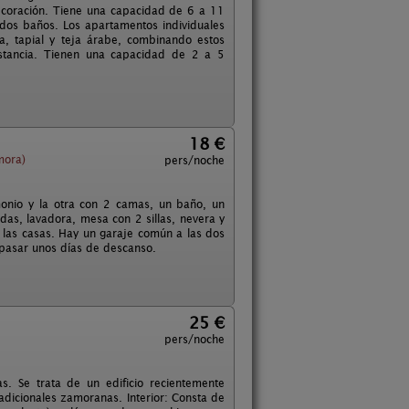
decoración. Tiene una capacidad de 6 a 11
 dos baños. Los apartamentos individuales
ra, tapial y teja árabe, combinando estos
estancia. Tienen una capacidad de 2 a 5
18 €
mora)
pers/noche
onio y la otra con 2 camas, un baño, un
as, lavadora, mesa con 2 sillas, nevera y
 las casas. Hay un garaje común a las dos
 pasar unos días de descanso.
25 €
pers/noche
s. Se trata de un edificio recientemente
radicionales zamoranas. Interior: Consta de