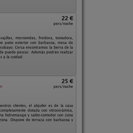
22 €
pers/noche
jillas, microondas, freidora, tostadora,
ene patio exterior con barbacoa, mesa de
cobayo. Cerca encontramos la Sierra de la
de puede pescar. Además podrán realizar
s a la cuidad.
25 €
no
pers/noche
stros clientes, el alquiler es de la casa
 completamente dotada con vitrocerámica,
cha hidromasaje y salón-comedor con zona
 zona. Dispone de terraza con barbacoa y