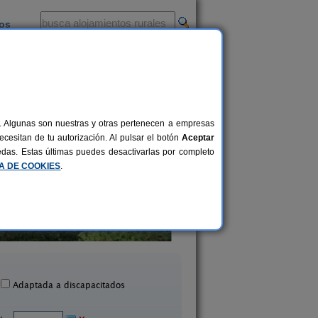
ios
-
al. Algunas son nuestras y otras pertenecen a empresas
cesitan de tu autorización. Al pulsar el botón
Aceptar
uedas. Estas últimas puedes desactivarlas por completo
CA DE COOKIES
.
as Rurales ARRIBES DURII
La Venta de los Arr
2-42+1 pers.
25 €
rmariz de Sayago (Zamora)
Formariz de Sayago (Z
desde
Adaptada a discapacitados