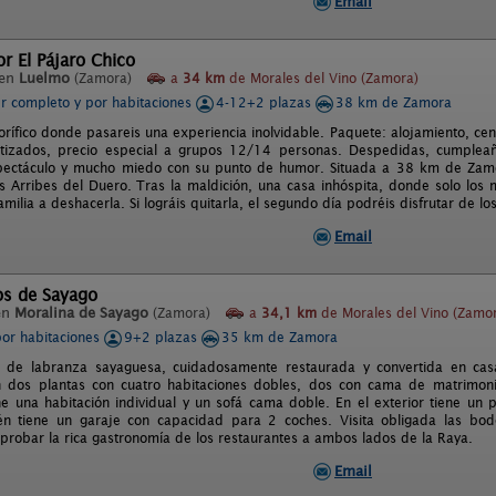
Email
or El Pájaro Chico
 en
Luelmo
(Zamora)
a
34 km
de Morales del Vino (Zamora)
er completo y por habitaciones
4-12+2 plazas
38 km de Zamora
orífico donde pasareis una experiencia inolvidable. Paquete: alojamiento, ce
tizados, precio especial a grupos 12/14 personas. Despedidas, cumpleaño
spectáculo y mucho miedo con su punto de humor. Situada a 38 km de Zamo
os Arribes del Duero. Tras la maldición, una casa inhóspita, donde solo los
amilia a deshacerla. Si lográis quitarla, el segundo día podréis disfrutar de los
Email
os de Sayago
en
Moralina de Sayago
(Zamora)
a
34,1 km
de Morales del Vino (Zamo
por habitaciones
9+2 plazas
35 km de Zamora
a de labranza sayaguesa, cuidadosamente restaurada y convertida en casa
n dos plantas con cuatro habitaciones dobles, dos con cama de matrimoni
e una habitación individual y un sofá cama doble. En el exterior tiene un
én tiene un garaje con capacidad para 2 coches. Visita obligada las bo
 probar la rica gastronomía de los restaurantes a ambos lados de la Raya.
Email