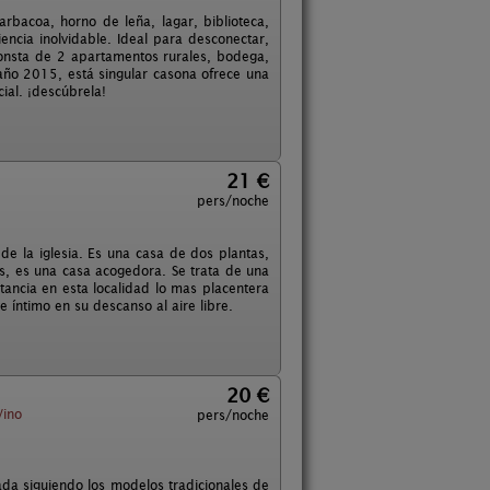
bacoa, horno de leña, lagar, biblioteca,
ncia inolvidable. Ideal para desconectar,
consta de 2 apartamentos rurales, bodega,
año 2015, está singular casona ofrece una
ial. ¡descúbrela!
21 €
pers/noche
de la iglesia. Es una casa de dos plantas,
s, es una casa acogedora. Se trata de una
ancia en esta localidad lo mas placentera
 íntimo en su descanso al aire libre.
20 €
Vino
pers/noche
da siguiendo los modelos tradicionales de