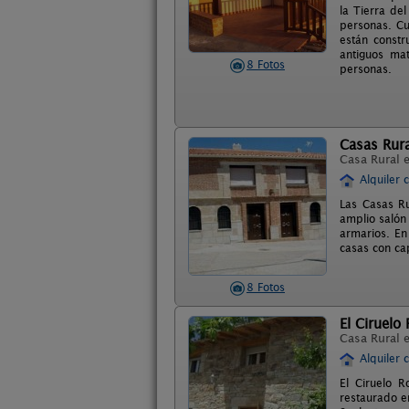
la Tierra de
personas. Cu
están constr
antiguos ma
8 Fotos
personas.
Casas Rura
Casa Rural 
Alquiler 
Las Casas Ru
amplio salón
armarios. En
casas con ca
8 Fotos
El Ciruelo
Casa Rural 
Alquiler 
El Ciruelo R
restaurado en