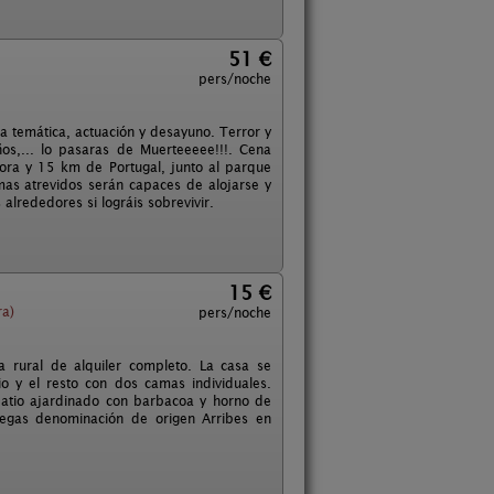
51 €
pers/noche
na temática, actuación y desayuno. Terror y
s,... lo pasaras de Muerteeeee!!!. Cena
ra y 15 km de Portugal, junto al parque
 mas atrevidos serán capaces de alojarse y
 alrededores si lográis sobrevivir.
15 €
ra)
pers/noche
 rural de alquiler completo. La casa se
o y el resto con dos camas individuales.
 patio ajardinado con barbacoa y horno de
degas denominación de origen Arribes en