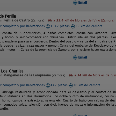
Email
e Perilla
en
Perilla de Castro
(Zamora)
a
33,4 km
de Morales del Vino (Zamora)
er completo y por habitaciones
10+2 plazas
25 km de Zamora
 consta de 5 dormitorios, 4 baños completos, cocina con lavadora, lavava
a y horno, y salón-comedor con chimenea. Distribuida en dos plantas. Ti
no panadero para asar corderos. Dentro del pueblo y cerca del embalse de Ri
de puede realizar caza mayor y menor. Cerca del embalse de Rocobayo don
ads, motos,... Cerca de la provincia de Zamora por si quiere hacer excursione
Email
 Los Chariles
en
Manganeses de la Lampreana
(Zamora)
a
34 km
de Morales del Vi
er completo y por habitaciones
4+2 plazas
30 km de Zamora
 labriega restaurada y acondicionada para el descanso y el confort de nue
tá distribuida en dos dormitorios uno doble y otro de matrimonio, cocina
 horno, campana extractora, nevera etc. Cuarto de baño con cabina de du
on comodos sofas, televisión con dvd, juegos de mesa e información de la
ardín.