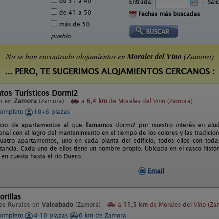
de 31 a 40
Entrada:
-
Sal
de 41 a 50
Fechas más buscadas
más de 50
pueblo:
No se han encontrado alojamientos en
Morales del Vino
(Zamora)
... PERO, TE SUGERIMOS ALOJAMIENTOS CERCANOS :
tos Turísticos Dormi2
o en
Zamora
(Zamora)
a
6,4 km
de Morales del Vino (Zamora)
completo
10+6 plazas
icio de apartamentos al que llamamos dormi2 por nuestro interés en aludi
onal con el logro del mantenimiento en el tiempo de los colores y las tradicio
uatro apartamentos, uno en cada planta del edificio, todos ellos con tod
ancia. Cada uno de ellos tiene un nombre propio. Ubicada en el casco históric
en cuesta hasta el río Duero.
Email
rillas
os Rurales en
Valcabado
(Zamora)
a
11,5 km
de Morales del Vino (Za
completo
4-10 plazas
6 km de Zamora