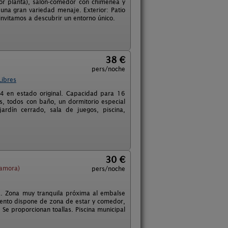
or planta), salón-comedor con chimenea y
y una gran variedad menaje. Exterior: Patio
invitamos a descubrir un entorno único.
38 €
pers/noche
Libres
4 en estado original. Capacidad para 16
, todos con baño, un dormitorio especial
ardín cerrado, sala de juegos, piscina,
30 €
Zamora)
pers/noche
. Zona muy tranquila próxima al embalse
miento dispone de zona de estar y comedor,
 Se proporcionan toallas. Piscina municipal