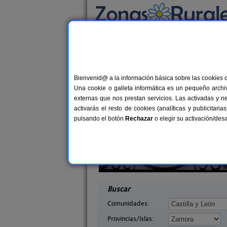
Busca por alojamiento
Alojamientos
>
Castilla y León
>
Zamora
> Mo
Casas Rurales cerca 
Bienvenid@ a la información básica sobre las cookies 
Una cookie o galleta informática es un pequeño archiv
externas que nos prestan servicios. Las activadas y n
activarás el resto de cookies (analíticas y publicita
pulsando el botón
Rechazar
o elegir su activación/de
arricuevo
El Descanso de Sanabria
4 pers.
30 €
o (Zamora)
Trefacio (Zamora)
desde
desd
Buscar
Comunidades:
Provincias/Islas: