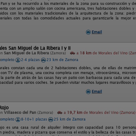
l Pan y se ha recurrido a los materiales de la zona para su construcción y 
enta con un amplio salón con cocina americana, tres habitaciones dobles y
uidos con los materiales tradicionales de la arquitectura de la zona: pied
teriales con todas las comodidades actuales para garantizarle la mejor 
Email
les San Miguel de La Ribera I y II
en
San Miguel de La Ribera
(Zamora)
a
18 km
de Morales del Vino (Za
completo
2-4 plazas
23 km de Zamora
rales constan cada una de 2 habitaciones dobles, una de ellas de matrim
 con TV de plasma, una cocina completa con menaje, vitrocerámica, microond
 la parte de atrás de las casas hay un patio con barbacoa para cada una de
pacidad para varios coches. Se pueden visitar muchos lugares maravillosos y
Email
 Rojo
en
Villaseco del Pan
(Zamora)
a
19,7 km
de Morales del Vino (Zamora)
completo
8-10+1 plazas
25 km de Zamora
ojo es una casa rural de alquiler íntegro con capacidad para 10 persona
 piedra, madera y pizarra que conserva el estilo y la belleza de las casas t