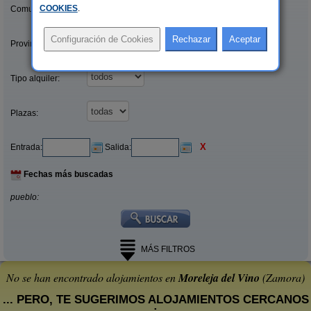
COOKIES
.
Comunidades:
Provincias/Islas:
Tipo alquiler:
Plazas:
X
Entrada:
Salida:
Fechas más buscadas
pueblo:
MÁS FILTROS
No se han encontrado alojamientos en
Moreleja del Vino
(Zamora)
... PERO, TE SUGERIMOS ALOJAMIENTOS CERCANOS
: