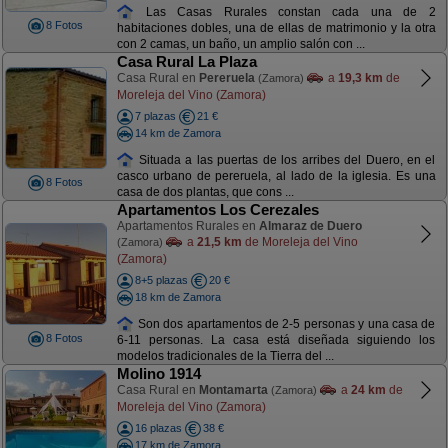
Las Casas Rurales constan cada una de 2
8 Fotos
habitaciones dobles, una de ellas de matrimonio y la otra
con 2 camas, un baño, un amplio salón con ...
Casa Rural La Plaza
Casa Rural en
Pereruela
a
19,3 km
de
(Zamora)
Moreleja del Vino (Zamora)
7 plazas
21 €
14 km de Zamora
Situada a las puertas de los arribes del Duero, en el
casco urbano de pereruela, al lado de la iglesia. Es una
8 Fotos
casa de dos plantas, que cons ...
Apartamentos Los Cerezales
Apartamentos Rurales en
Almaraz de Duero
a
21,5 km
de Moreleja del Vino
(Zamora)
(Zamora)
8+5 plazas
20 €
18 km de Zamora
Son dos apartamentos de 2-5 personas y una casa de
8 Fotos
6-11 personas. La casa está diseñada siguiendo los
modelos tradicionales de la Tierra del ...
Molino 1914
Casa Rural en
Montamarta
a
24 km
de
(Zamora)
Moreleja del Vino (Zamora)
16 plazas
38 €
17 km de Zamora