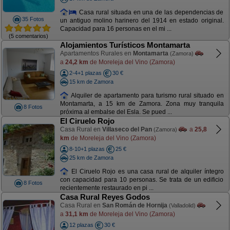
Casa rural situada en una de las dependencias de
35 Fotos
un antiguo molino harinero del 1914 en estado original.
Capacidad para 16 personas en el mi ...
(5 comentarios)
Alojamientos Turísticos Montamarta
Apartamentos Rurales en
Montamarta
(Zamora)
a
24,2 km
de Moreleja del Vino (Zamora)
2-4+1 plazas
30 €
15 km de Zamora
Alquiler de apartamento para turismo rural situado en
Montamarta, a 15 km de Zamora. Zona muy tranquila
8 Fotos
próxima al embalse del Esla. Se pued ...
El Ciruelo Rojo
Casa Rural en
Villaseco del Pan
a
25,8
(Zamora)
km
de Moreleja del Vino (Zamora)
8-10+1 plazas
25 €
25 km de Zamora
El Ciruelo Rojo es una casa rural de alquiler íntegro
con capacidad para 10 personas. Se trata de un edificio
8 Fotos
recientemente restaurado en pi ...
Casa Rural Reyes Godos
Casa Rural en
San Román de Hornija
(Valladolid)
a
31,1 km
de Moreleja del Vino (Zamora)
12 plazas
30 €