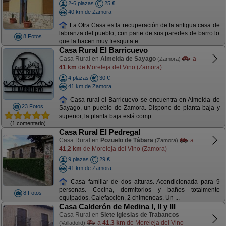
2-6 plazas
25 €
40 km de Zamora
La Otra Casa es la recuperación de la antigua casa de
labranza del pueblo, con parte de sus paredes de barro lo
8 Fotos
que la hacen muy fresquita e ...
Casa Rural El Barricuevo
Casa Rural en
Almeida de Sayago
a
(Zamora)
41 km
de Moreleja del Vino (Zamora)
4 plazas
30 €
41 km de Zamora
Casa rural el Barricuevo se encuentra en Almeida de
23 Fotos
Sayago, un pueblo de Zamora. Dispone de planta baja y
superior, la planta baja está comp ...
(1 comentario)
Casa Rural El Pedregal
Casa Rural en
Pozuelo de Tábara
a
(Zamora)
41,2 km
de Moreleja del Vino (Zamora)
9 plazas
29 €
41 km de Zamora
Casa familiar de dos alturas. Acondicionada para 9
personas. Cocina, dormitorios y baños totalmente
8 Fotos
equipados. Calefacción, 2 chimeneas. Un ...
Casa Calderón de Medina I, II y III
Casa Rural en
Siete Iglesias de Trabancos
a
41,3 km
de Moreleja del Vino
(Valladolid)