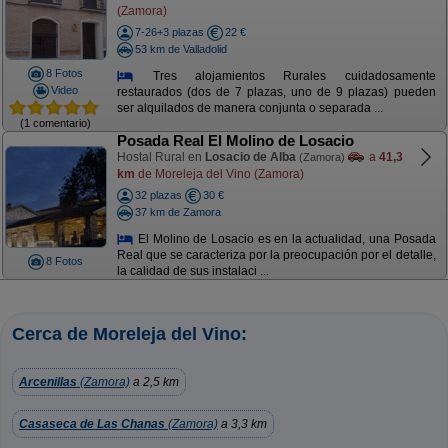
(Zamora)
7-26+3 plazas
22 €
53 km de Valladolid
8 Fotos
Tres alojamientos Rurales cuidadosamente
Video
restaurados (dos de 7 plazas, uno de 9 plazas) pueden
ser alquilados de manera conjunta o separada ...
(1 comentario)
Posada Real El Molino de Losacio
Hostal Rural en
Losacio de Alba
a
41,3
(Zamora)
km
de Moreleja del Vino (Zamora)
32 plazas
30 €
37 km de Zamora
El Molino de Losacio es en la actualidad, una Posada
Real que se caracteriza por la preocupación por el detalle,
8 Fotos
la calidad de sus instalaci ...
Cerca de Moreleja del Vino:
Arcenillas
(Zamora)
a 2,5 km
Casaseca de Las Chanas
(Zamora)
a 3,3 km