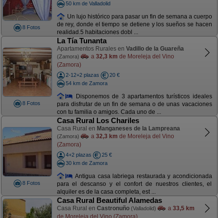
50 km de Valladolid
Un lujo histórico para pasar un fin de semana a cuerpo
de rey, donde el tiempo se detiene y los sueños se hacen
8 Fotos
realidad.5 habitaciones dobl ...
La Tía Tunanta
Apartamentos Rurales en
Vadillo de la Guareña
a
32,3 km
de Moreleja del Vino
(Zamora)
(Zamora)
2-12+2 plazas
20 €
54 km de Zamora
Disponemos de 3 apartamentos turísticos ideales
8 Fotos
para disfrutar de un fin de semana o de unas vacaciones
con tu familia o amigos. Cada uno de ...
Casa Rural Los Chariles
Casa Rural en
Manganeses de la Lampreana
a
32,3 km
de Moreleja del Vino
(Zamora)
(Zamora)
4+2 plazas
25 €
30 km de Zamora
Antigua casa labriega restaurada y acondicionada
8 Fotos
para el descanso y el confort de nuestros clientes, el
alquiler es de la casa completa, est ...
Casa Rural Beautiful Alamedas
Casa Rural en
Castronuño
a
33,5 km
(Valladolid)
de Moreleja del Vino (Zamora)