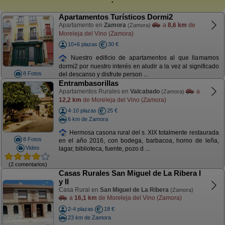
Apartamentos Turísticos Dormi2
Apartamento en
Zamora
a
8,6 km
de
(Zamora)
Moreleja del Vino (Zamora)
10+6 plazas
30 €
Nuestro edificio de apartamentos al que llamamos
dormi2 por nuestro interés en aludir a la vez al significado
8 Fotos
del descanso y disfrute person ...
Entrambasorillas
Apartamentos Rurales en
Valcabado
a
(Zamora)
12,2 km
de Moreleja del Vino (Zamora)
4-10 plazas
25 €
6 km de Zamora
Hermosa casona rural del s. XIX totalmente restaurada
8 Fotos
en el año 2016, con bodega, barbacoa, horno de leña,
Video
lagar, biblioteca, fuente, pozo d ...
(2 comentarios)
Casas Rurales San Miguel de La Ribera I
y II
Casa Rural en
San Miguel de La Ribera
(Zamora)
a
16,1 km
de Moreleja del Vino (Zamora)
2-4 plazas
18 €
23 km de Zamora