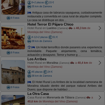
9+2 plazas
15 €
35 km de Zamora
Antigua casa de labranza sayaguesa, cuidadosamente
restaurada y convertida en casa rural de alquiler completo.
8 Fotos
La casa se distribuye en dos ...
Hotel Terror El Pájaro Chico
Hotel Rural en
Luelmo
a
40,3 km
de
(Zamora)
Moreleja del Vino (Zamora)
4-12+2 plazas
51 €
38 km de Zamora
Un Hotel terrorífico donde pasareis una experiencia
inolvidable. Paquete: alojamiento, cena temática,
8 Fotos
actuación y desayuno. Terror y humor g ...
Los Arribes
Hotel Rural en
Moralina
a
40,4 km
de
(Zamora)
Moreleja del Vino (Zamora)
45 plazas
24 €
38 km de Zamora
El Hotel Rural Los Arribes de la localidad zamorana de
Moralina situado dentro del parque natural Arribes del
8 Fotos
Duero; que dispone de habitaci ...
La Otra Casa
Casa Rural en
Moreruela de Tábara
a
(Zamora)
40,6 km
de Moreleja del Vino (Zamora)