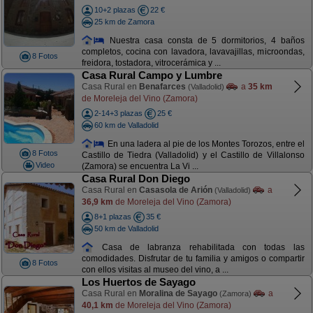
10+2 plazas
22 €
25 km de Zamora
Nuestra casa consta de 5 dormitorios, 4 baños
completos, cocina con lavadora, lavavajillas, microondas,
8 Fotos
freidora, tostadora, vitrocerámica y ...
Casa Rural Campo y Lumbre
Casa Rural en
Benafarces
a
35 km
(Valladolid)
de Moreleja del Vino (Zamora)
2-14+3 plazas
25 €
60 km de Valladolid
En una ladera al pie de los Montes Torozos, entre el
8 Fotos
Castillo de Tiedra (Valladolid) y el Castillo de Villalonso
Video
(Zamora) se encuentra La Vi ...
Casa Rural Don Diego
Casa Rural en
Casasola de Arión
a
(Valladolid)
36,9 km
de Moreleja del Vino (Zamora)
8+1 plazas
35 €
50 km de Valladolid
Casa de labranza rehabilitada con todas las
comodidades. Disfrutar de tu familia y amigos o compartir
8 Fotos
con ellos visitas al museo del vino, a ...
Los Huertos de Sayago
Casa Rural en
Moralina de Sayago
a
(Zamora)
40,1 km
de Moreleja del Vino (Zamora)