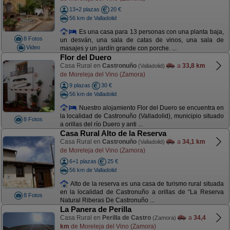
13+2 plazas
20 €
56 km de Valladolid
Es una casa para 13 personas con una planta baja,
8 Fotos
un desván, una sala de catas de vinos, una sala de
Video
masajes y un jardín grande con porche. ...
Flor del Duero
Casa Rural en
Castronuño
a
33,8 km
(Valladolid)
de Moreleja del Vino (Zamora)
9 plazas
30 €
56 km de Valladolid
Nuestro alojamiento Flor del Duero se encuentra en
la localidad de Castronuño (Valladolid), municipio situado
8 Fotos
a orillas del río Duero y anti ...
Casa Rural Alto de la Reserva
Casa Rural en
Castronuño
a
34,1 km
(Valladolid)
de Moreleja del Vino (Zamora)
6+1 plazas
25 €
56 km de Valladolid
Alto de la reserva es una casa de turismo rural situada
en la localidad de Castronuño a orillas de “La Reserva
8 Fotos
Natural Riberas De Castronuño ...
La Panera de Perilla
Casa Rural en
Perilla de Castro
a
34,4
(Zamora)
km
de Moreleja del Vino (Zamora)