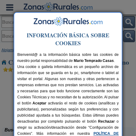
INFORMACIÓN BÁSICA SOBRE
COOKIES
Alojamientos
>
Castilla y León
>
Zamora
> Moreleja del Vino
Bienvenid@ a la información básica sobre las cookies de
Casas Rurales cerca de Moreleja del Vino
nuestro portal responsabilidad de
Mario Temprado Casas
.
Una cookie o galleta informática es un pequeño archivo de
información que se guarda en tu pc, smartphone o tablet al
visitar el portal. Algunas son nuestras y otras pertenecen a
empresas externas que nos prestan servicios. Las activadas
y necesarias para que todo funcione correctamente son las
Cookies Técnicas y no necesitan de tu autorización. Al pulsar
el botón
Aceptar
activarás el resto de cookies (analíticas y
publicitarias), personalizadas según tus preferencias y con
Casa Rural El Barricuevo
rs.
4 pers.
 €
30 €
publicidad ajustada a tus búsquedas. Estas últimas puedes
Almeida de Sayago (Zamora)
desde
desactivarlas por completo pulsando el botón
Rechazar
o
elegir su activación/desactivación desde “Configuración de
Buscar
Cookies”. Más información en nuestra
POLÍTICA DE