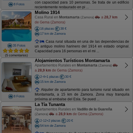
con capacidad para 10 personas. Se trata de un edificio
8 Fotos
recientemente restaurado en pi ...
Molino 1914
Casa Rural en
Montamarta
a
28,7 km
(Zamora)
de Gema (Zamora)
16 plazas
38 €
17 km de Zamora
Casa rural situada en una de las dependencias de
35 Fotos
un antiguo molino harinero del 1914 en estado original.
Capacidad para 16 personas en el mi ...
(5 comentarios)
Alojamientos Turísticos Montamarta
Apartamentos Rurales en
Montamarta
(Zamora)
a
28,9 km
de Gema (Zamora)
2-4+1 plazas
30 €
15 km de Zamora
Alquiler de apartamento para turismo rural situado en
Montamarta, a 15 km de Zamora. Zona muy tranquila
8 Fotos
próxima al embalse del Esla. Se pued ...
La Tía Tunanta
Apartamentos Rurales en
Vadillo de la Guareña
a
28,9 km
de Gema (Zamora)
(Zamora)
2-12+2 plazas
20 €
54 km de Zamora