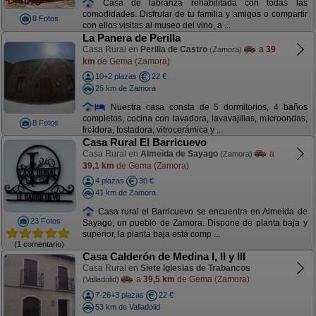
Casa de labranza rehabilitada con todas las
comodidades. Disfrutar de tu familia y amigos o compartir
8 Fotos
con ellos visitas al museo del vino, a ...
La Panera de Perilla
Casa Rural en
Perilla de Castro
a
39
(Zamora)
km
de Gema (Zamora)
10+2 plazas
22 €
25 km de Zamora
Nuestra casa consta de 5 dormitorios, 4 baños
completos, cocina con lavadora, lavavajillas, microondas,
8 Fotos
freidora, tostadora, vitrocerámica y ...
Casa Rural El Barricuevo
Casa Rural en
Almeida de Sayago
a
(Zamora)
39,1 km
de Gema (Zamora)
4 plazas
30 €
41 km de Zamora
Casa rural el Barricuevo se encuentra en Almeida de
23 Fotos
Sayago, un pueblo de Zamora. Dispone de planta baja y
superior, la planta baja está comp ...
(1 comentario)
Casa Calderón de Medina I, II y III
Casa Rural en
Siete Iglesias de Trabancos
a
39,5 km
de Gema (Zamora)
(Valladolid)
7-26+3 plazas
22 €
53 km de Valladolid