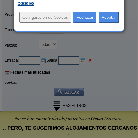
COOKIES
.
Provincias/Islas:
Tipo alquiler:
Plazas:
X
Entrada:
Salida:
Fechas más buscadas
pueblo:
MÁS FILTROS
No se han encontrado alojamientos en
Gema
(Zamora)
... PERO, TE SUGERIMOS ALOJAMIENTOS CERCANOS
: