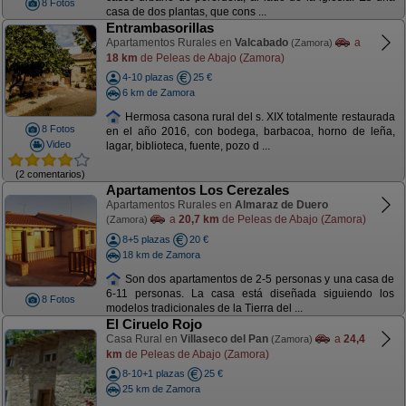
8 Fotos
casa de dos plantas, que cons ...
Entrambasorillas
Apartamentos Rurales en
Valcabado
a
(Zamora)
18 km
de Peleas de Abajo (Zamora)
4-10 plazas
25 €
6 km de Zamora
Hermosa casona rural del s. XIX totalmente restaurada
8 Fotos
en el año 2016, con bodega, barbacoa, horno de leña,
Video
lagar, biblioteca, fuente, pozo d ...
(2 comentarios)
Apartamentos Los Cerezales
Apartamentos Rurales en
Almaraz de Duero
a
20,7 km
de Peleas de Abajo (Zamora)
(Zamora)
8+5 plazas
20 €
18 km de Zamora
Son dos apartamentos de 2-5 personas y una casa de
6-11 personas. La casa está diseñada siguiendo los
8 Fotos
modelos tradicionales de la Tierra del ...
El Ciruelo Rojo
Casa Rural en
Villaseco del Pan
a
24,4
(Zamora)
km
de Peleas de Abajo (Zamora)
8-10+1 plazas
25 €
25 km de Zamora