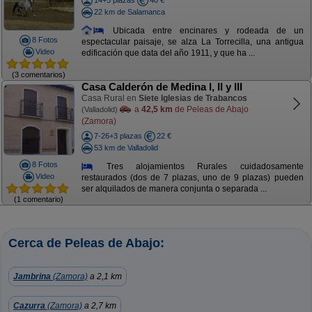
14+5 plazas
40 €
22 km de Salamanca
Ubicada entre encinares y rodeada de un
8 Fotos
espectacular paisaje, se alza La Torrecilla, una antigua
Video
edificación que data del año 1911, y que ha ...
(3 comentarios)
Casa Calderón de Medina I, II y III
Casa Rural en
Siete Iglesias de Trabancos
a
42,5 km
de Peleas de Abajo
(Valladolid)
(Zamora)
7-26+3 plazas
22 €
53 km de Valladolid
8 Fotos
Tres alojamientos Rurales cuidadosamente
Video
restaurados (dos de 7 plazas, uno de 9 plazas) pueden
ser alquilados de manera conjunta o separada ...
(1 comentario)
Cerca de Peleas de Abajo:
Jambrina
(Zamora)
a 2,1 km
Cazurra
(Zamora)
a 2,7 km