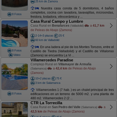
25 km de Zamora
Nuestra casa consta de 5 dormitorios, 4 baños
completos, cocina con lavadora, lavavajillas, microondas,
8 Fotos
freidora, tostadora, vitrocerámica y ...
Casa Rural Campo y Lumbre
Casa Rural en
Benafarces
a
41,7 km
(Valladolid)
de Peleas de Abajo (Zamora)
2-14+3 plazas
25 €
60 km de Valladolid
En una ladera al pie de los Montes Torozos, entre el
8 Fotos
Castillo de Tiedra (Valladolid) y el Castillo de Villalonso
Video
(Zamora) se encuentra La Vi ...
Villamercedes Paradise
Complejo Rural en
Villamayor de Armuña
a
42,4 km
de Peleas de Abajo
(Salamanca)
(Zamora)
10+2 plazas
75 €
3 km de Salamanca
Villamercedes 1 (7 hab. ) es un chalet principal de tres
8 Fotos
edificaciones en un terreno de 5000 m2. y una planta de
480 m2. Villamercedes 2 (2 ...
CTR La Torrecilla
Casa Rural en
San Pedro del Valle
a
(Salamanca)
42,5 km
de Peleas de Abajo (Zamora)