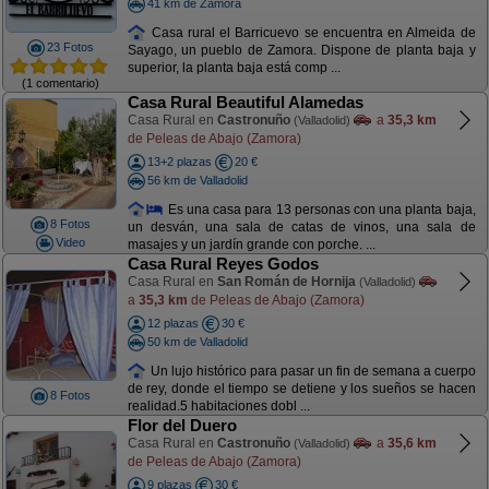
41 km de Zamora
Casa rural el Barricuevo se encuentra en Almeida de
23 Fotos
Sayago, un pueblo de Zamora. Dispone de planta baja y
superior, la planta baja está comp ...
(1 comentario)
Casa Rural Beautiful Alamedas
Casa Rural en
Castronuño
a
35,3 km
(Valladolid)
de Peleas de Abajo (Zamora)
13+2 plazas
20 €
56 km de Valladolid
Es una casa para 13 personas con una planta baja,
8 Fotos
un desván, una sala de catas de vinos, una sala de
Video
masajes y un jardín grande con porche. ...
Casa Rural Reyes Godos
Casa Rural en
San Román de Hornija
(Valladolid)
a
35,3 km
de Peleas de Abajo (Zamora)
12 plazas
30 €
50 km de Valladolid
Un lujo histórico para pasar un fin de semana a cuerpo
de rey, donde el tiempo se detiene y los sueños se hacen
8 Fotos
realidad.5 habitaciones dobl ...
Flor del Duero
Casa Rural en
Castronuño
a
35,6 km
(Valladolid)
de Peleas de Abajo (Zamora)
9 plazas
30 €