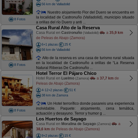
56 km de Valladolid
Nuestro alojamiento Flor del Duero se encuentra en
la localidad de Castronuño (Valladolid), municipio situado
8 Fotos
a orillas del río Duero y anti ...
Casa Rural Alto de la Reserva
Casa Rural en
Castronuño
a
35,9 km
(Valladolid)
de Peleas de Abajo (Zamora)
6+1 plazas
25 €
56 km de Valladolid
Alto de la reserva es una casa de turismo rural situada
en la localidad de Castronuño a orillas de “La Reserva
8 Fotos
Natural Riberas De Castronuño ...
Hotel Terror El Pájaro Chico
Hotel Rural en
Luelmo
a
37,7 km
de
(Zamora)
Peleas de Abajo (Zamora)
4-12+2 plazas
51 €
38 km de Zamora
Un Hotel terrorífico donde pasareis una experiencia
inolvidable. Paquete: alojamiento, cena temática,
8 Fotos
actuación y desayuno. Terror y humor g ...
Los Huertos de Sayago
Casa Rural en
Moralina de Sayago
a
(Zamora)
38,6 km
de Peleas de Abajo (Zamora)
9+2 plazas
15 €