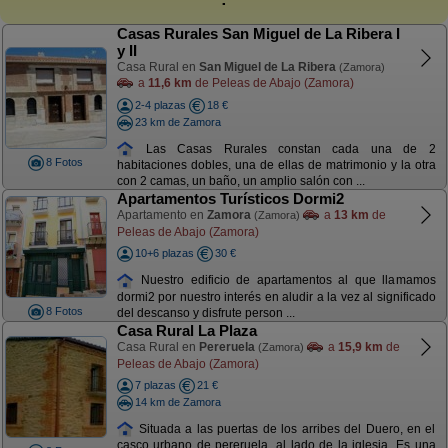
Casas Rurales San Miguel de La Ribera I
y II
Casa Rural en
San Miguel de La Ribera
(Zamora)
a
11,6 km
de Peleas de Abajo (Zamora)
2-4 plazas
18 €
23 km de Zamora
Las Casas Rurales constan cada una de 2
8 Fotos
habitaciones dobles, una de ellas de matrimonio y la otra
con 2 camas, un baño, un amplio salón con ...
Apartamentos Turísticos Dormi2
Apartamento en
Zamora
a
13 km
de
(Zamora)
Peleas de Abajo (Zamora)
10+6 plazas
30 €
Nuestro edificio de apartamentos al que llamamos
dormi2 por nuestro interés en aludir a la vez al significado
8 Fotos
del descanso y disfrute person ...
Casa Rural La Plaza
Casa Rural en
Pereruela
a
15,9 km
de
(Zamora)
Peleas de Abajo (Zamora)
7 plazas
21 €
14 km de Zamora
Situada a las puertas de los arribes del Duero, en el
casco urbano de pereruela, al lado de la iglesia. Es una