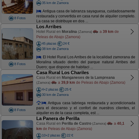
35 km de Zamora
Antigua casa de labranza sayaguesa, cuidadosamente
restaurada y convertida en casa rural de alquiler completo.
8 Fotos
La casa se distribuye en dos ...
Los Arribes
Hotel Rural en
Moralina
a
39 km
de
(Zamora)
Peleas de Abajo (Zamora)
45 plazas
24 €
38 km de Zamora
El Hotel Rural Los Arribes de la localidad zamorana de
Moralina situado dentro del parque natural Arribes del
8 Fotos
Duero; que dispone de habitaci ...
Casa Rural Los Chariles
Casa Rural en
Manganeses de la Lampreana
a
39,9 km
de Peleas de Abajo (Zamora)
(Zamora)
4+2 plazas
25 €
30 km de Zamora
Antigua casa labriega restaurada y acondicionada
para el descanso y el confort de nuestros clientes, el
8 Fotos
alquiler es de la casa completa, est ...
La Panera de Perilla
Casa Rural en
Perilla de Castro
a
40,1
(Zamora)
km
de Peleas de Abajo (Zamora)
10+2 plazas
22 €