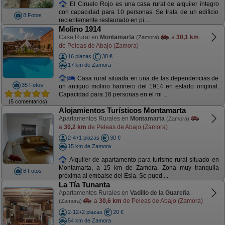
El Ciruelo Rojo es una casa rural de alquiler íntegro
con capacidad para 10 personas. Se trata de un edificio
8 Fotos
recientemente restaurado en pi ...
Molino 1914
Casa Rural en
Montamarta
a
30,1 km
(Zamora)
de Peleas de Abajo (Zamora)
16 plazas
38 €
17 km de Zamora
Casa rural situada en una de las dependencias de
35 Fotos
un antiguo molino harinero del 1914 en estado original.
Capacidad para 16 personas en el mi ...
(5 comentarios)
Alojamientos Turísticos Montamarta
Apartamentos Rurales en
Montamarta
(Zamora)
a
30,2 km
de Peleas de Abajo (Zamora)
2-4+1 plazas
30 €
15 km de Zamora
Alquiler de apartamento para turismo rural situado en
Montamarta, a 15 km de Zamora. Zona muy tranquila
8 Fotos
próxima al embalse del Esla. Se pued ...
La Tía Tunanta
Apartamentos Rurales en
Vadillo de la Guareña
a
30,6 km
de Peleas de Abajo (Zamora)
(Zamora)
2-12+2 plazas
20 €
54 km de Zamora