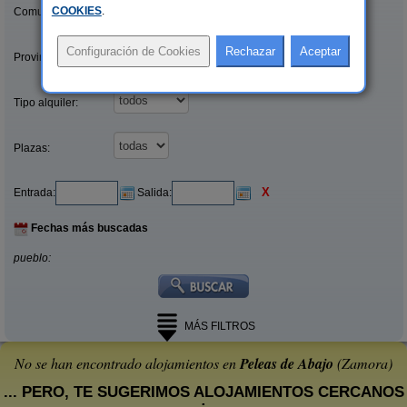
COOKIES
.
Comunidades:
Provincias/Islas:
Tipo alquiler:
Plazas:
X
Entrada:
Salida:
Fechas más buscadas
pueblo:
MÁS FILTROS
No se han encontrado alojamientos en
Peleas de Abajo
(Zamora)
... PERO, TE SUGERIMOS ALOJAMIENTOS CERCANOS
: