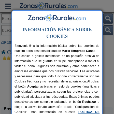
INFORMACIÓN BÁSICA SOBRE
COOKIES
Alojamientos
>
Castilla y León
>
Zamora
> Peleas de Abajo
Bienvenid@ a la información básica sobre las cookies de
Casas Rurales cerca de Peleas de Abajo
nuestro portal responsabilidad de
Mario Temprado Casas
.
Una cookie o galleta informática es un pequeño archivo de
información que se guarda en tu pc, smartphone o tablet al
visitar el portal. Algunas son nuestras y otras pertenecen a
empresas externas que nos prestan servicios. Las activadas
y necesarias para que todo funcione correctamente son las
Cookies Técnicas y no necesitan de tu autorización. Al pulsar
el botón
Aceptar
activarás el resto de cookies (analíticas y
publicitarias), personalizadas según tus preferencias y con
La Venta de los Arribes
rs.
42+1 pers.
 €
25 €
publicidad ajustada a tus búsquedas. Estas últimas puedes
Formariz de Sayago (Zamora)
desde
desactivarlas por completo pulsando el botón
Rechazar
o
elegir su activación/desactivación desde “Configuración de
Buscar
Cookies”. Más información en nuestra
POLÍTICA DE