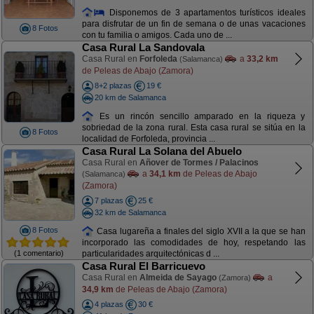
Disponemos de 3 apartamentos turísticos ideales
para disfrutar de un fin de semana o de unas vacaciones
8 Fotos
con tu familia o amigos. Cada uno de ...
Casa Rural La Sandovala
Casa Rural en
Forfoleda
a
33,2 km
(Salamanca)
de Peleas de Abajo (Zamora)
8+2 plazas
19 €
20 km de Salamanca
Es un rincón sencillo amparado en la riqueza y
sobriedad de la zona rural. Esta casa rural se sitúa en la
8 Fotos
localidad de Forfoleda, provincia ...
Casa Rural La Solana del Abuelo
Casa Rural en
Añover de Tormes / Palacinos
a
34,1 km
de Peleas de Abajo
(Salamanca)
(Zamora)
7 plazas
25 €
32 km de Salamanca
8 Fotos
Casa lugareña a finales del siglo XVII a la que se han
incorporado las comodidades de hoy, respetando las
(1 comentario)
particularidades arquitectónicas d ...
Casa Rural El Barricuevo
Casa Rural en
Almeida de Sayago
a
(Zamora)
34,9 km
de Peleas de Abajo (Zamora)
4 plazas
30 €