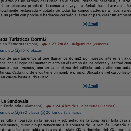
s puertas de los arribes del Duero, en el casco urbano de pereruela, al lado 
 la arquitectura propia de la comarca sayaguesa. Rehabilitada hace dos año
 totalmente restaurada y dotada de todas las comodidades para hacer su est
ee un jardín con porche y barbacoa cerrado al exterior para crear un ambiente
Email
tos Turísticos Dormi2
o en
Zamora
(Zamora)
a
23 km
de Cuelgamures (Zamora)
completo
10+6 plazas
icio de apartamentos al que llamamos dormi2 por nuestro interés en aludi
onal con el logro del mantenimiento en el tiempo de los colores y las tradicio
uatro apartamentos, uno en cada planta del edificio, todos ellos con tod
ancia. Cada uno de ellos tiene un nombre propio. Ubicada en el casco históric
en cuesta hasta el río Duero.
Email
 La Sandovala
en
Forfoleda
(Salamanca)
a
24,4 km
de Cuelgamures (Zamora)
completo
8+2 plazas
20 km de Salamanca
 sencillo amparado en la riqueza y sobriedad de la zona rural. Esta casa ru
 Salamanca, municipio perteneciente a la comarca de La Armuña. Ubicada a 
 de antaño, construida a finales del siglo XIX, principios del XX, pero