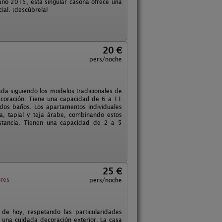
año 2015, está singular casona ofrece una
ial. ¡descúbrela!
20 €
pers/noche
da siguiendo los modelos tradicionales de
decoración. Tiene una capacidad de 6 a 11
 dos baños. Los apartamentos individuales
ra, tapial y teja árabe, combinando estos
estancia. Tienen una capacidad de 2 a 5
25 €
res
pers/noche
de hoy, respetando las particularidades
 una cuidada decoración exterior. La casa