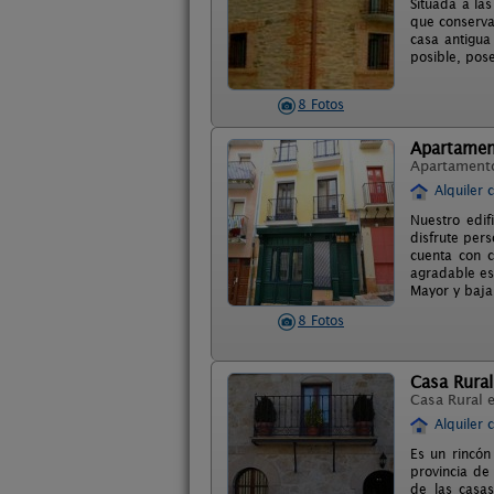
Situada a la
que conserva
casa antigua
posible, pos
8 Fotos
Apartamen
Apartament
Alquiler 
Nuestro edif
disfrute pers
cuenta con c
agradable est
Mayor y baja 
8 Fotos
Casa Rural
Casa Rural 
Alquiler 
Es un rincón
provincia de
de las casas