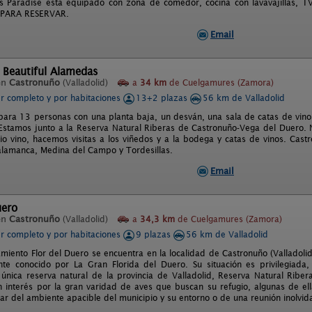
s Paradise está equipado con zona de comedor, cocina con lavavajillas, TV d
PARA RESERVAR.
Email
 Beautiful Alamedas
en
Castronuño
(Valladolid)
a
34 km
de Cuelgamures (Zamora)
er completo y por habitaciones
13+2 plazas
56 km de Valladolid
para 13 personas con una planta baja, un desván, una sala de catas de vino
Estamos junto a la Reserva Natural Riberas de Castronuño-Vega del Duero.
io vino, hacemos visitas a los viñedos y a la bodega y catas de vinos. Cast
Salamanca, Medina del Campo y Tordesillas.
Email
uero
en
Castronuño
(Valladolid)
a
34,3 km
de Cuelgamures (Zamora)
er completo y por habitaciones
9 plazas
56 km de Valladolid
miento Flor del Duero se encuentra en la localidad de Castronuño (Valladolid)
te conocido por La Gran Florida del Duero. Su situación es privilegiada
 única reserva natural de la provincia de Valladolid, Reserva Natural Rib
 interés por la gran varidad de aves que buscan su refugio, algunas de ella
tar del ambiente apacible del municipio y su entorno o de una reunión inolvid