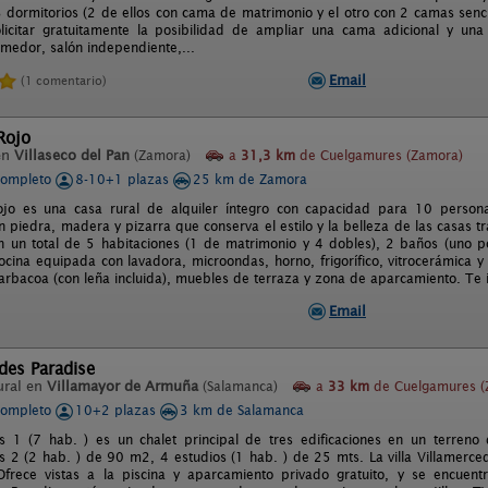
 dormitorios (2 de ellos con cama de matrimonio y el otro con 2 camas senci
licitar gratuitamente la posibilidad de ampliar una cama adicional y un
medor, salón independiente,...
Email
(1 comentario)
 Rojo
en
Villaseco del Pan
(Zamora)
a
31,3 km
de Cuelgamures (Zamora)
completo
8-10+1 plazas
25 km de Zamora
ojo es una casa rural de alquiler íntegro con capacidad para 10 persona
 piedra, madera y pizarra que conserva el estilo y la belleza de las casas t
n un total de 5 habitaciones (1 de matrimonio y 4 dobles), 2 baños (uno p
cocina equipada con lavadora, microondas, horno, frigorífico, vitrocerámica 
barbacoa (con leña incluida), muebles de terraza y zona de aparcamiento. Te 
Email
des Paradise
ural en
Villamayor de Armuña
(Salamanca)
a
33 km
de Cuelgamures (
completo
10+2 plazas
3 km de Salamanca
es 1 (7 hab. ) es un chalet principal de tres edificaciones en un terr
s 2 (2 hab. ) de 90 m2, 4 estudios (1 hab. ) de 25 mts. La villa Villamerce
Ofrece vistas a la piscina y aparcamiento privado gratuito, y se encue