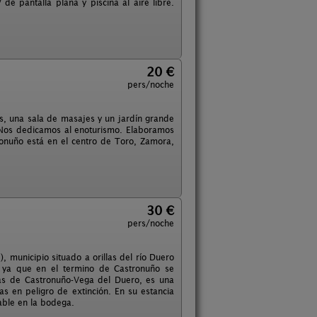
e pantalla plana y piscina al aire libre.
20 €
pers/noche
s, una sala de masajes y un jardín grande
 Nos dedicamos al enoturismo. Elaboramos
ronuño está en el centro de Toro, Zamora,
30 €
pers/noche
, municipio situado a orillas del río Duero
, ya que en el termino de Castronuño se
eras de Castronuño-Vega del Duero, es una
s en peligro de extinción. En su estancia
able en la bodega.