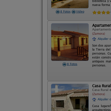
biblioteca y
nueva forma d
8 Fotos
Video
Apartamen
Apartament
(Zamora)
Alquiler 
Son dos apar
la Tierra de
personas. Cu
están constr
antiguos ma
8 Fotos
personas.
Casa Rural
Casa Rural 
(Zamora)
Alquiler 
Casa lugareñ
arquitectóni