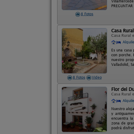
Villamercede
PREGUNTAR 
8 Fotos
Casa Rural
Casa Rural 
Alquil
Es una casa 
con porche. 
nuestro prop
Valladolid, 
8 Fotos
Video
Flor del D
Casa Rural 
Alquil
Nuestro aloja
y antiguamen
encuentra la
zona de gran
podrá disfru