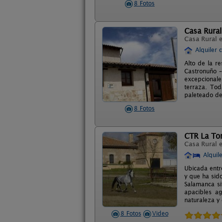
8 Fotos
Casa Rural
Casa Rural 
Alquiler 
Alto de la r
Castronuño –
excepcionale
terraza. Tod
paleteado de
8 Fotos
CTR La Tor
Casa Rural 
Alquil
Ubicada entr
y que ha sido
Salamanca si
apacibles ag
naturaleza y
8 Fotos
Video