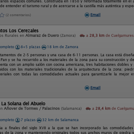
 varios espacios comunes. Construida en 1850 y reformada totalmente en el 
e entender el turismo rural y de acercarse a la castilla más auténtica y espec
Email
(2 comentarios)
tos Los Cerezales
os Rurales en
Almaraz de Duero
(Zamora)
a
28,3 km
de Cuelgamures
completo
8+5 plazas
18 km de Zamora
tamentos de 2-5 personas y una casa de 6-11 personas. La casa está diseña
l Pan y se ha recurrido a los materiales de la zona para su construcción y 
enta con un amplio salón con cocina americana, tres habitaciones dobles y
uidos con los materiales tradicionales de la arquitectura de la zona: pied
teriales con todas las comodidades actuales para garantizarle la mejor 
Email
 La Solana del Abuelo
en
Añover de Tormes / Palacinos
(Salamanca)
a
28,4 km
de Cuelgamu
completo
7 plazas
32 km de Salamanca
a a finales del siglo XVII a la que se han incorporado las comodidades 
cas de la zona y manteniendo originales todos sus anchos muros de piedra y