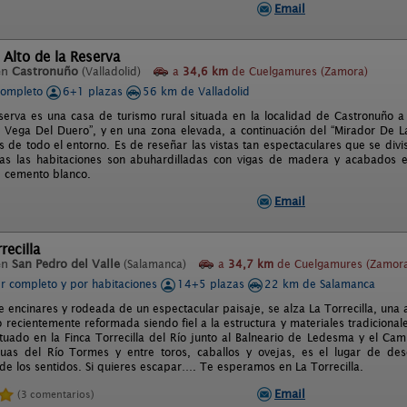
Email
 Alto de la Reserva
en
Castronuño
(Valladolid)
a
34,6 km
de Cuelgamures (Zamora)
completo
6+1 plazas
56 km de Valladolid
eserva es una casa de turismo rural situada en la localidad de Castronuño a
 Vega Del Duero”, y en una zona elevada, a continuación del “Mirador De La
s de todo el entorno. Es de reseñar las vistas tan espectaculares que se divi
as las habitaciones son abuhardilladas con vigas de madera y acabados e
 cemento blanco.
Email
recilla
en
San Pedro del Valle
(Salamanca)
a
34,7 km
de Cuelgamures (Zamor
er completo y por habitaciones
14+5 plazas
22 km de Salamanca
e encinares y rodeada de un espectacular paisaje, se alza La Torrecilla, una 
 recientemente reformada siendo fiel a la estructura y materiales tradiciona
tuado en la Finca Torrecilla del Río junto al Balneario de Ledesma y el C
uas del Río Tormes y entre toros, caballos y ovejas, es el lugar de des
 de los sentidos. Si quieres escapar…. Te esperamos en La Torrecilla.
Email
(3 comentarios)