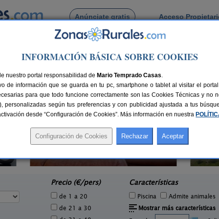
Anúnciate gratis
Acceso Propietar
Busca por pueblo
INFORMACIÓN BÁSICA SOBRE COOKIES
elgamures
 de Cuelgamures
de nuestro portal responsabilidad de
Mario Temprado Casas
.
o de información que se guarda en tu pc, smartphone o tablet al visitar el port
ecesarias para que todo funcione correctamente son las Cookies Técnicas y no ne
rias), personalizadas según tus preferencias y con publicidad ajustada a tus búsq
sactivación desde “Configuración de Cookies”. Más información en nuestra
POLÍTI
La Venta de los Arribes
6 pers.
42+1 pers.
23 €
25 €
Formariz de Sayago (Zamora)
e
desde
Precio (€/pers)
Características
de 1 a 20
Piscina
Admite animales
de 21 a 30
Mostrar más características