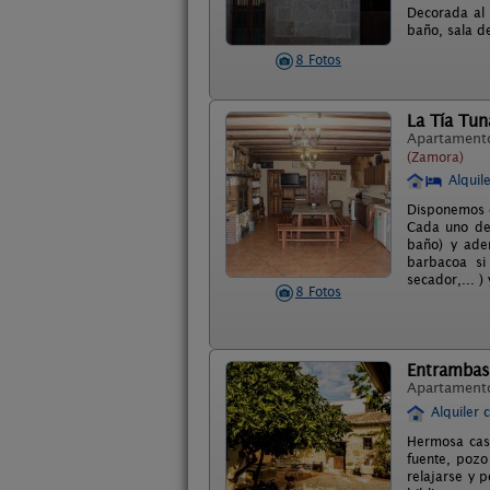
Decorada al e
baño, sala d
8 Fotos
La Tía Tun
Apartament
(Zamora)
Alquil
Disponemos d
Cada uno de 
baño) y ade
barbacoa si 
secador,... 
8 Fotos
Entrambaso
Apartament
Alquiler 
Hermosa caso
fuente, pozo
relajarse y 