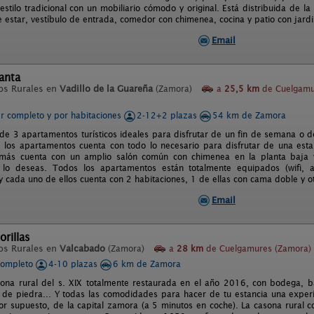
stilo tradicional con un mobiliario cómodo y original. Está distribuida de l
e estar, vestíbulo de entrada, comedor con chimenea, cocina y patio con jardi
Email
anta
os Rurales en
Vadillo de la Guareña
(Zamora)
a
25,5 km
de Cuelgamu
er completo y por habitaciones
2-12+2 plazas
54 km de Zamora
e 3 apartamentos turísticos ideales para disfrutar de un fin de semana o de
los apartamentos cuenta con todo lo necesario para disfrutar de una esta
más cuenta con un amplio salón común con chimenea en la planta baja 
lo deseas. Todos los apartamentos están totalmente equipados (wifi, air
) y cada uno de ellos cuenta con 2 habitaciones, 1 de ellas con cama doble y 
Email
rillas
os Rurales en
Valcabado
(Zamora)
a
28 km
de Cuelgamures (Zamora)
completo
4-10 plazas
6 km de Zamora
na rural del s. XIX totalmente restaurada en el año 2016, con bodega, bar
 de piedra... Y todas las comodidades para hacer de tu estancia una experie
por supuesto, de la capital zamora (a 5 minutos en coche). La casona rural 