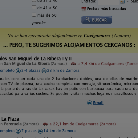
de 31 a 40
Entrada:
-
Sal
de 41 a 50
Fechas más buscadas
más de 50
pueblo:
No se han encontrado alojamientos en
Cuelgamures
(Zamora)
... PERO, TE SUGERIMOS ALOJAMIENTOS CERCANOS :
les San Miguel de La Ribera I y II
en
San Miguel de La Ribera
(Zamora)
a
7,4 km
de Cuelgamures (Zamor
completo
2-4 plazas
23 km de Zamora
rales constan cada una de 2 habitaciones dobles, una de ellas de matrim
 con TV de plasma, una cocina completa con menaje, vitrocerámica, microond
 la parte de atrás de las casas hay un patio con barbacoa para cada una de
pacidad para varios coches. Se pueden visitar muchos lugares maravillosos y
Email
 La Plaza
en
Pereruela
(Zamora)
a
22,1 km
de Cuelgamures (Zamora)
completo
7 plazas
14 km de Zamora