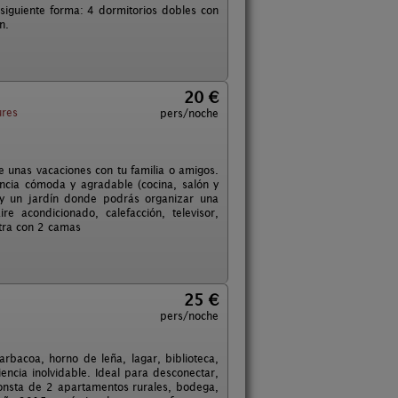
a siguiente forma: 4 dormitorios dobles con
n.
20 €
res
pers/noche
 unas vacaciones con tu familia o amigos.
ncia cómoda y agradable (cocina, salón y
y un jardín donde podrás organizar una
e acondicionado, calefacción, televisor,
otra con 2 camas
25 €
pers/noche
bacoa, horno de leña, lagar, biblioteca,
ncia inolvidable. Ideal para desconectar,
consta de 2 apartamentos rurales, bodega,