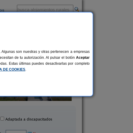
ios
-
al. Algunas son nuestras y otras pertenecen a empresas
cesitan de tu autorización. Al pulsar el botón
Aceptar
uedas. Estas últimas puedes desactivarlas por completo
CA DE COOKIES
.
Molino 1914
Casas Rurales ARRIBES
16 pers.
38 €
Montamarta (Zamora)
Formariz de Sayago (Z
desde
Adaptada a discapacitados