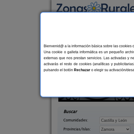
Busca por alojamiento
Alojamientos
>
Castilla y León
>
Zamora
> Cu
Casas Rurales cerca
Bienvenid@ a la información básica sobre las cookies 
Una cookie o galleta informática es un pequeño archiv
externas que nos prestan servicios. Las activadas y n
activarás el resto de cookies (analíticas y publicita
pulsando el botón
Rechazar
o elegir su activación/de
arricuevo
El Descanso de Sanabria
4 pers.
30 €
o (Zamora)
Trefacio (Zamora)
desde
desd
Buscar
Comunidades:
Provincias/Islas: