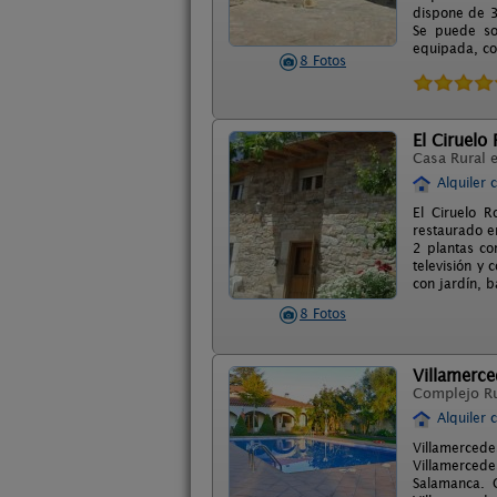
dispone de 3
Se puede so
equipada, co
8 Fotos
El Ciruelo
Casa Rural 
Alquiler 
El Ciruelo R
restaurado en
2 plantas co
televisión y 
con jardín, 
8 Fotos
Villamerce
Complejo R
Alquiler 
Villamerced
Villamercede
Salamanca. 