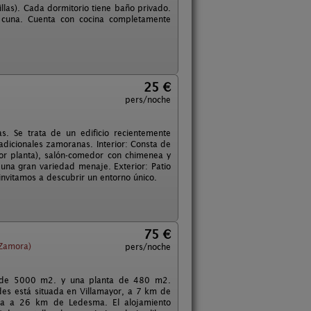
llas). Cada dormitorio tiene baño privado.
a cuna. Cuenta con cocina completamente
25 €
pers/noche
s. Se trata de un edificio recientemente
radicionales zamoranas. Interior: Consta de
or planta), salón-comedor con chimenea y
y una gran variedad menaje. Exterior: Patio
invitamos a descubrir un entorno único.
75 €
Zamora)
pers/noche
eno de 5000 m2. y una planta de 480 m2.
des está situada en Villamayor, a 7 km de
ntra a 26 km de Ledesma. El alojamiento