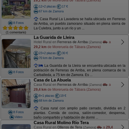
29,1 km
de Moreruela de Tábara (Zamora)
12+2 plazas
17 €
67 km de Zamora
Casa Rural La Lavadera se halla ubicada en Ferreras
8 Fotos
de Arriba, un pueblo zamorano situado en plena sierra de
La Culebra, junto a un río y un ...
(1 comentario)
La Guarida de Lleira
Hotel Rural en
Ferreras de Arriba
a
(Zamora)
29,2 km
de Moreruela de Tábara (Zamora)
23+2 plazas
30 €
70 km de Zamora
La Guarida de la Lleira se encuentra ubicada en la
población de Ferreras de Arriba, en plena comarca de la
8 Fotos
Carballeda, a 75 km de Zamora. Es ...
Casa de La Abuela
Casa Rural en
Ferreras de Arriba
a
(Zamora)
29,4 km
de Moreruela de Tábara (Zamora)
8+1 plazas
19 €
68 km de Zamora
Casa rural con amplio patio cerrado, dividida en 2
8 Fotos
plantas. Consta de cocina, salón-comedor, despensa,
Video
baño compartido y habitación de dormi ...
Casa Rural Molino Río Tera
Casa Rural en
Olleros de Tera
a
29,4
(Zamora)