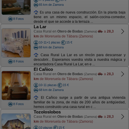
65 km de Zamora
Es una casa de nueva construcción. En la planta baja
tiene en un mismo espacio, el salón-cocina-comedor,
8 Fotos
desde el que se accede a la terraza ...
La Lar
Casa Rural en
Otero de Bodas
a
28,3
(Zamora)
km
de Moreruela de Tábara (Zamora)
10-11+1 plazas
15 €
68 km de Zamora
Casa Rural La Lar es un rincón para descansar y
descubrir... Esperamos vuestra visita a nuestra mágica y
8 Fotos
encantadora Casa Rural La Lar, en e ...
El Cañico
Casa Rural en
Otero de Bodas
a
28,3
(Zamora)
km
de Moreruela de Tábara (Zamora)
10-11 plazas
15 €
68 km de Zamora
El Cañico surge a partir de una antigua vivienda
familiar de la zona, de más de 200 años de antigüedad,
8 Fotos
hemos construido una casa rural en c ...
Tozoloslobos
Casa Rural en
Otero de Bodas
a
28,3
(Zamora)
km
de Moreruela de Tábara (Zamora)
10 plazas
15 €