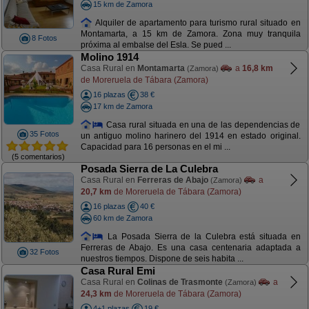
15 km de Zamora
Alquiler de apartamento para turismo rural situado en
Montamarta, a 15 km de Zamora. Zona muy tranquila
8 Fotos
próxima al embalse del Esla. Se pued ...
Molino 1914
Casa Rural en
Montamarta
a
16,8 km
(Zamora)
de Moreruela de Tábara (Zamora)
16 plazas
38 €
17 km de Zamora
Casa rural situada en una de las dependencias de
35 Fotos
un antiguo molino harinero del 1914 en estado original.
Capacidad para 16 personas en el mi ...
(5 comentarios)
Posada Sierra de La Culebra
Casa Rural en
Ferreras de Abajo
a
(Zamora)
20,7 km
de Moreruela de Tábara (Zamora)
16 plazas
40 €
60 km de Zamora
La Posada Sierra de la Culebra está situada en
Ferreras de Abajo. Es una casa centenaria adaptada a
32 Fotos
nuestros tiempos. Dispone de seis habita ...
Casa Rural Emi
Casa Rural en
Colinas de Trasmonte
a
(Zamora)
24,3 km
de Moreruela de Tábara (Zamora)
4+1 plazas
19 €