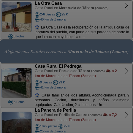
La Otra Casa
Casa Rural en
Moreruela de Tábara
(Zamora)
2-6 plazas
25 €
40 km de Zamora
La Otra Casa es la recuperación de la antigua casa de
labranza del pueblo, con parte de sus paredes de barro lo
8 Fotos
que la hacen muy fresquita e ...
Alojamientos Rurales cercanos a
Moreruela de Tábara (Zamora)
Casa Rural El Pedregal
Casa Rural en
Pozuelo de Tábara
a
2
(Zamora)
km
de Moreruela de Tábara (Zamora)
9 plazas
29 €
41 km de Zamora
Casa familiar de dos alturas. Acondicionada para 9
personas. Cocina, dormitorios y baños totalmente
8 Fotos
equipados. Calefacción, 2 chimeneas. Un ...
La Panera de Perilla
Casa Rural en
Perilla de Castro
a
7,2
(Zamora)
km
de Moreruela de Tábara (Zamora)
10+2 plazas
22 €
25 km de Zamora