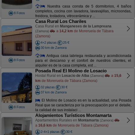
Nuestra casa consta de 5 dormitorios, 4 baños
completos, cocina con lavadora, lavavajillas, microondas,
8 Fotos
freidora, tostadora, vitrocerámica y ...
Casa Rural Los Chariles
Casa Rural en
Manganeses de la Lampreana
a
14,2 km
de Moreruela de Tábara
(Zamora)
(Zamora)
4+2 plazas
25 €
30 km de Zamora
Antigua casa labriega restaurada y acondicionada
8 Fotos
para el descanso y el confort de nuestros clientes, el
alquiler es de la casa completa, est ...
Posada Real El Molino de Losacio
Hostal Rural en
Losacio de Alba
a
15,6
(Zamora)
km
de Moreruela de Tábara (Zamora)
32 plazas
30 €
37 km de Zamora
El Molino de Losacio es en la actualidad, una Posada
Real que se caracteriza por la preocupación por el detalle,
8 Fotos
la calidad de sus instalaci ...
Alojamientos Turísticos Montamarta
Apartamentos Rurales en
Montamarta
(Zamora)
a
16,6 km
de Moreruela de Tábara (Zamora)
2-4+1 plazas
30 €