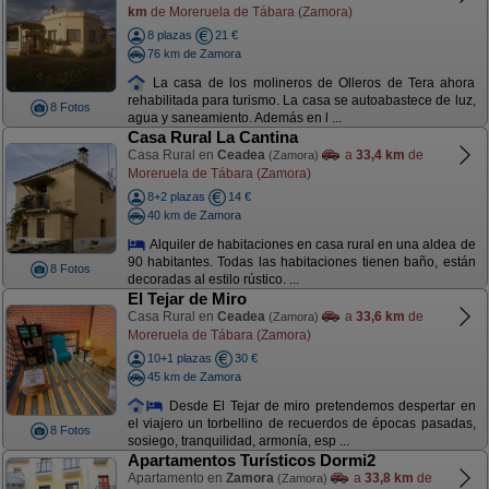
km
de Moreruela de Tábara (Zamora)
8 plazas
21 €
76 km de Zamora
La casa de los molineros de Olleros de Tera ahora
rehabilitada para turismo. La casa se autoabastece de luz,
8 Fotos
agua y saneamiento. Además en l ...
Casa Rural La Cantina
Casa Rural en
Ceadea
a
33,4 km
de
(Zamora)
Moreruela de Tábara (Zamora)
8+2 plazas
14 €
40 km de Zamora
Alquiler de habitaciones en casa rural en una aldea de
90 habitantes. Todas las habitaciones tienen baño, están
8 Fotos
decoradas al estilo rústico. ...
El Tejar de Miro
Casa Rural en
Ceadea
a
33,6 km
de
(Zamora)
Moreruela de Tábara (Zamora)
10+1 plazas
30 €
45 km de Zamora
Desde El Tejar de miro pretendemos despertar en
el viajero un torbellino de recuerdos de épocas pasadas,
8 Fotos
sosiego, tranquilidad, armonía, esp ...
Apartamentos Turísticos Dormi2
Apartamento en
Zamora
a
33,8 km
de
(Zamora)