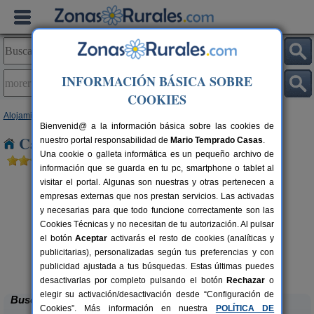
INFORMACIÓN BÁSICA SOBRE
COOKIES
Alojamientos
>
Castilla y León
>
Zamora
> Moreruela de Tábara
Bienvenid@ a la información básica sobre las cookies de
Casas Rurales en Moreruela de Tábara
nuestro portal responsabilidad de
Mario Temprado Casas
.
Una cookie o galleta informática es un pequeño archivo de
información que se guarda en tu pc, smartphone o tablet al
visitar el portal. Algunas son nuestras y otras pertenecen a
empresas externas que nos prestan servicios. Las activadas
y necesarias para que todo funcione correctamente son las
Cookies Técnicas y no necesitan de tu autorización. Al pulsar
el botón
Aceptar
activarás el resto de cookies (analíticas y
publicitarias), personalizadas según tus preferencias y con
Molino 1914
rs.
16 pers.
 €
38 €
publicidad ajustada a tus búsquedas. Estas últimas puedes
Montamarta (Zamora)
desde
desactivarlas por completo pulsando el botón
Rechazar
o
elegir su activación/desactivación desde “Configuración de
Buscar
Cookies”. Más información en nuestra
POLÍTICA DE