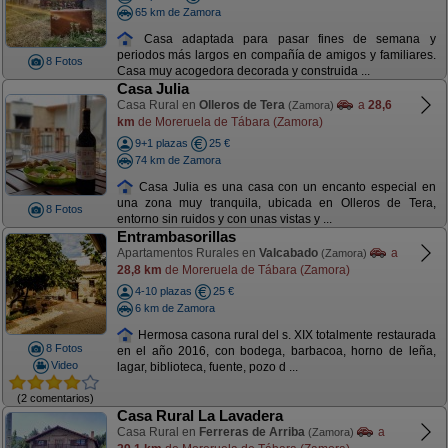
65 km de Zamora
Casa adaptada para pasar fines de semana y
periodos más largos en compañía de amigos y familiares.
8 Fotos
Casa muy acogedora decorada y construida ...
Casa Julia
Casa Rural en
Olleros de Tera
a
28,6
(Zamora)
km
de Moreruela de Tábara (Zamora)
9+1 plazas
25 €
74 km de Zamora
Casa Julia es una casa con un encanto especial en
una zona muy tranquila, ubicada en Olleros de Tera,
8 Fotos
entorno sin ruidos y con unas vistas y ...
Entrambasorillas
Apartamentos Rurales en
Valcabado
a
(Zamora)
28,8 km
de Moreruela de Tábara (Zamora)
4-10 plazas
25 €
6 km de Zamora
Hermosa casona rural del s. XIX totalmente restaurada
8 Fotos
en el año 2016, con bodega, barbacoa, horno de leña,
Video
lagar, biblioteca, fuente, pozo d ...
(2 comentarios)
Casa Rural La Lavadera
Casa Rural en
Ferreras de Arriba
a
(Zamora)