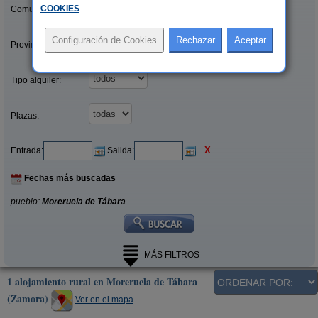
COOKIES
.
Comunidades:
Provincias/Islas:
Tipo alquiler:
Plazas:
X
Entrada:
Salida:
Fechas más buscadas
pueblo:
Moreruela de Tábara
MÁS FILTROS
1 alojamiento rural en Moreruela de Tábara
(Zamora)
Ver en el mapa