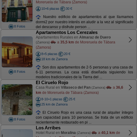
Moreruela de Tábara (Zamora)
10+6 plazas
30 €
Nuestro edificio de apartamentos al que llamamos
dormi2 por nuestro interés en aludir a la vez al significado
8 Fotos
del descanso y disfrute person ...
Apartamentos Los Cerezales
Apartamentos Rurales en
Almaraz de Duero
a
35,5 km
de Moreruela de Tábara
(Zamora)
(Zamora)
8+5 plazas
20 €
18 km de Zamora
Son dos apartamentos de 2-5 personas y una casa de
8 Fotos
6-11 personas. La casa está diseñada siguiendo los
modelos tradicionales de la Tierra del ...
El Ciruelo Rojo
Casa Rural en
Villaseco del Pan
a
36,6
(Zamora)
km
de Moreruela de Tábara (Zamora)
8-10+1 plazas
25 €
25 km de Zamora
El Ciruelo Rojo es una casa rural de alquiler íntegro
con capacidad para 10 personas. Se trata de un edificio
8 Fotos
recientemente restaurado en pi ...
Los Arribes
Hotel Rural en
Moralina
a
40,1 km
de
(Zamora)