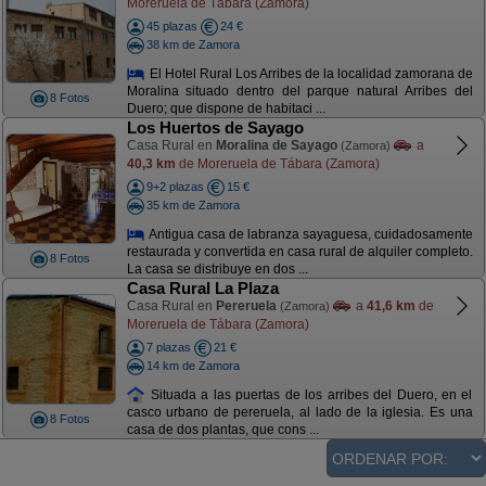
Moreruela de Tábara (Zamora)
45 plazas
24 €
38 km de Zamora
El Hotel Rural Los Arribes de la localidad zamorana de
Moralina situado dentro del parque natural Arribes del
8 Fotos
Duero; que dispone de habitaci ...
Los Huertos de Sayago
Casa Rural en
Moralina de Sayago
a
(Zamora)
40,3 km
de Moreruela de Tábara (Zamora)
9+2 plazas
15 €
35 km de Zamora
Antigua casa de labranza sayaguesa, cuidadosamente
restaurada y convertida en casa rural de alquiler completo.
8 Fotos
La casa se distribuye en dos ...
Casa Rural La Plaza
Casa Rural en
Pereruela
a
41,6 km
de
(Zamora)
Moreruela de Tábara (Zamora)
7 plazas
21 €
14 km de Zamora
Situada a las puertas de los arribes del Duero, en el
casco urbano de pereruela, al lado de la iglesia. Es una
8 Fotos
casa de dos plantas, que cons ...