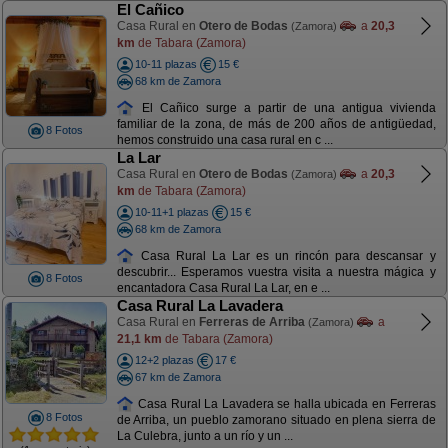
El Cañico
Casa Rural en
Otero de Bodas
a
20,3
(Zamora)
km
de Tabara (Zamora)
10-11 plazas
15 €
68 km de Zamora
El Cañico surge a partir de una antigua vivienda
familiar de la zona, de más de 200 años de antigüedad,
8 Fotos
hemos construido una casa rural en c ...
La Lar
Casa Rural en
Otero de Bodas
a
20,3
(Zamora)
km
de Tabara (Zamora)
10-11+1 plazas
15 €
68 km de Zamora
Casa Rural La Lar es un rincón para descansar y
descubrir... Esperamos vuestra visita a nuestra mágica y
8 Fotos
encantadora Casa Rural La Lar, en e ...
Casa Rural La Lavadera
Casa Rural en
Ferreras de Arriba
a
(Zamora)
21,1 km
de Tabara (Zamora)
12+2 plazas
17 €
67 km de Zamora
Casa Rural La Lavadera se halla ubicada en Ferreras
8 Fotos
de Arriba, un pueblo zamorano situado en plena sierra de
La Culebra, junto a un río y un ...