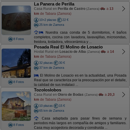
La Panera de Perilla
Casa Rural en
Perilla de Castro
a
13
(Zamora)
km
de Tabara (Zamora)
10+2 plazas
22 €
25 km de Zamora
Nuestra casa consta de 5 dormitorios, 4 baños
completos, cocina con lavadora, lavavajillas, microondas,
8 Fotos
freidora, tostadora, vitrocerámica y ...
Posada Real El Molino de Losacio
Hostal Rural en
Losacio de Alba
a
14
(Zamora)
km
de Tabara (Zamora)
32 plazas
30 €
37 km de Zamora
El Molino de Losacio es en la actualidad, una Posada
Real que se caracteriza por la preocupación por el detalle,
8 Fotos
la calidad de sus instalaci ...
Tozoloslobos
Casa Rural en
Otero de Bodas
a
20,3
(Zamora)
km
de Tabara (Zamora)
10 plazas
15 €
65 km de Zamora
Casa adaptada para pasar fines de semana y
periodos más largos en compañía de amigos y familiares.
8 Fotos
Casa muy acogedora decorada y construida ...