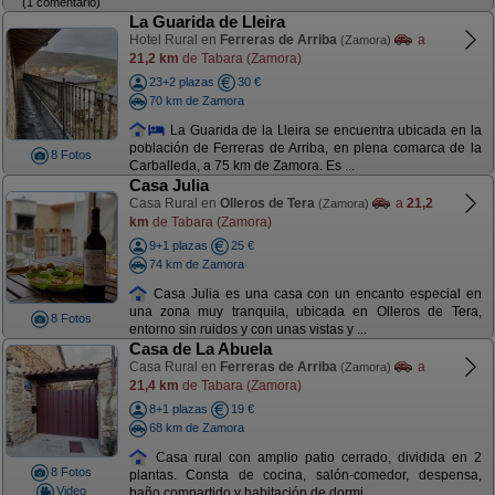
(1 comentario)
La Guarida de Lleira
Hotel Rural en
Ferreras de Arriba
a
(Zamora)
21,2 km
de Tabara (Zamora)
23+2 plazas
30 €
70 km de Zamora
La Guarida de la Lleira se encuentra ubicada en la
población de Ferreras de Arriba, en plena comarca de la
8 Fotos
Carballeda, a 75 km de Zamora. Es ...
Casa Julia
Casa Rural en
Olleros de Tera
a
21,2
(Zamora)
km
de Tabara (Zamora)
9+1 plazas
25 €
74 km de Zamora
Casa Julia es una casa con un encanto especial en
una zona muy tranquila, ubicada en Olleros de Tera,
8 Fotos
entorno sin ruidos y con unas vistas y ...
Casa de La Abuela
Casa Rural en
Ferreras de Arriba
a
(Zamora)
21,4 km
de Tabara (Zamora)
8+1 plazas
19 €
68 km de Zamora
Casa rural con amplio patio cerrado, dividida en 2
8 Fotos
plantas. Consta de cocina, salón-comedor, despensa,
Video
baño compartido y habitación de dormi ...