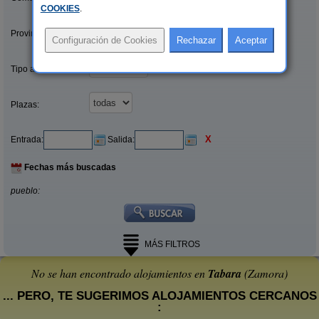
COOKIES
.
Provincias/Islas:
Tipo alquiler:
Plazas:
X
Entrada:
Salida:
Fechas más buscadas
pueblo:
MÁS FILTROS
No se han encontrado alojamientos en
Tabara
(Zamora)
... PERO, TE SUGERIMOS ALOJAMIENTOS CERCANOS
: