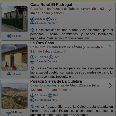
Casa Rural El Pedregal
Casa Rural en
Pozuelo de Tábara
a
6,6
(Zamora)
km
de Tabara (Zamora)
9 plazas
29 €
41 km de Zamora
Casa familiar de dos alturas. Acondicionada para 9
personas. Cocina, dormitorios y baños totalmente
8 Fotos
equipados. Calefacción, 2 chimeneas. Un ...
La Otra Casa
Casa Rural en
Moreruela de Tábara
a
(Zamora)
8 km
de Tabara (Zamora)
2-6 plazas
25 €
40 km de Zamora
La Otra Casa es la recuperación de la antigua casa de
labranza del pueblo, con parte de sus paredes de barro lo
8 Fotos
que la hacen muy fresquita e ...
Posada Sierra de La Culebra
Casa Rural en
Ferreras de Abajo
a
(Zamora)
12,8 km
de Tabara (Zamora)
16 plazas
40 €
60 km de Zamora
La Posada Sierra de la Culebra está situada en
Ferreras de Abajo. Es una casa centenaria adaptada a
32 Fotos
nuestros tiempos. Dispone de seis habita ...