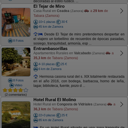
decoradas al estilo rústico. ...
El Tejar de Miro
Casa Rural en
Ceadea
a
29 km
de
(Zamora)
Tabara (Zamora)
10+1 plazas
30 €
45 km de Zamora
Desde El Tejar de miro pretendemos despertar en
el viajero un torbellino de recuerdos de épocas pasadas,
8 Fotos
sosiego, tranquilidad, armonía, esp ...
Entrambasorillas
Apartamentos Rurales en
Valcabado
a
(Zamora)
35,3 km
de Tabara (Zamora)
4-10 plazas
25 €
6 km de Zamora
Hermosa casona rural del s. XIX totalmente restaurada
8 Fotos
en el año 2016, con bodega, barbacoa, horno de leña,
Video
lagar, biblioteca, fuente, pozo d ...
(2 comentarios)
Hotel Rural El Molino
Hotel Rural en
Congosta de Vidriales
a
(Zamora)
36,3 km
de Tabara (Zamora)
22+3 plazas
25 €
85 km de Zamora
Es un Hotel Rural situado en una zona tranquila de