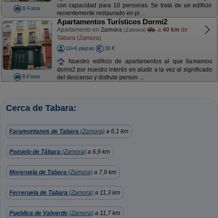
con capacidad para 10 personas. Se trata de un edificio
8 Fotos
recientemente restaurado en pi ...
Apartamentos Turísticos Dormi2
Apartamento en
Zamora
a
40 km
de
(Zamora)
Tabara (Zamora)
10+6 plazas
30 €
Nuestro edificio de apartamentos al que llamamos
dormi2 por nuestro interés en aludir a la vez al significado
8 Fotos
del descanso y disfrute person ...
Cerca de Tabara:
Faramontanos de Tabara
(Zamora)
a 6,1 km
Pozuelo de Tábara
(Zamora)
a 6,9 km
Moreruela de Tabara
(Zamora)
a 7,9 km
Ferreruela de Tabara
(Zamora)
a 11,3 km
Pueblica de Valverde
(Zamora)
a 11,7 km