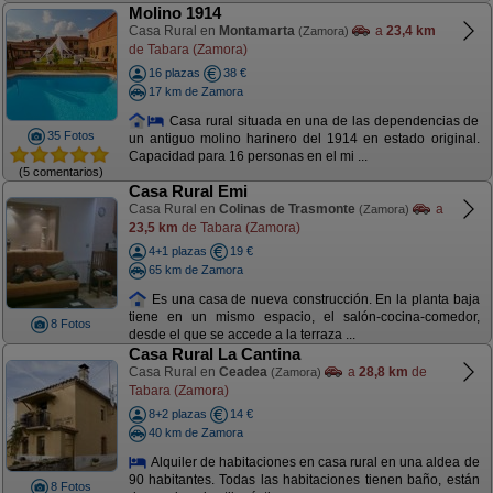
Molino 1914
Casa Rural en
Montamarta
a
23,4 km
(Zamora)
de Tabara (Zamora)
16 plazas
38 €
17 km de Zamora
Casa rural situada en una de las dependencias de
35 Fotos
un antiguo molino harinero del 1914 en estado original.
Capacidad para 16 personas en el mi ...
(5 comentarios)
Casa Rural Emi
Casa Rural en
Colinas de Trasmonte
a
(Zamora)
23,5 km
de Tabara (Zamora)
4+1 plazas
19 €
65 km de Zamora
Es una casa de nueva construcción. En la planta baja
tiene en un mismo espacio, el salón-cocina-comedor,
8 Fotos
desde el que se accede a la terraza ...
Casa Rural La Cantina
Casa Rural en
Ceadea
a
28,8 km
de
(Zamora)
Tabara (Zamora)
8+2 plazas
14 €
40 km de Zamora
Alquiler de habitaciones en casa rural en una aldea de
90 habitantes. Todas las habitaciones tienen baño, están
8 Fotos