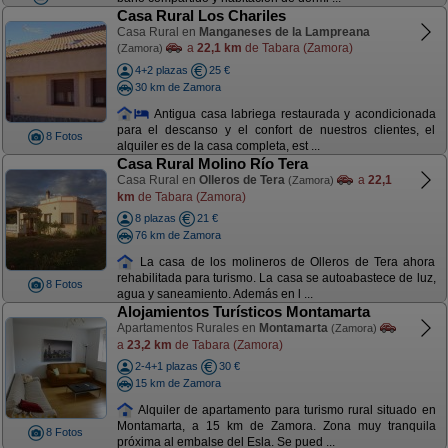
Casa Rural Los Chariles
Casa Rural en
Manganeses de la Lampreana
a
22,1 km
de Tabara (Zamora)
(Zamora)
4+2 plazas
25 €
30 km de Zamora
Antigua casa labriega restaurada y acondicionada
para el descanso y el confort de nuestros clientes, el
8 Fotos
alquiler es de la casa completa, est ...
Casa Rural Molino Río Tera
Casa Rural en
Olleros de Tera
a
22,1
(Zamora)
km
de Tabara (Zamora)
8 plazas
21 €
76 km de Zamora
La casa de los molineros de Olleros de Tera ahora
rehabilitada para turismo. La casa se autoabastece de luz,
8 Fotos
agua y saneamiento. Además en l ...
Alojamientos Turísticos Montamarta
Apartamentos Rurales en
Montamarta
(Zamora)
a
23,2 km
de Tabara (Zamora)
2-4+1 plazas
30 €
15 km de Zamora
Alquiler de apartamento para turismo rural situado en
Montamarta, a 15 km de Zamora. Zona muy tranquila
8 Fotos
próxima al embalse del Esla. Se pued ...