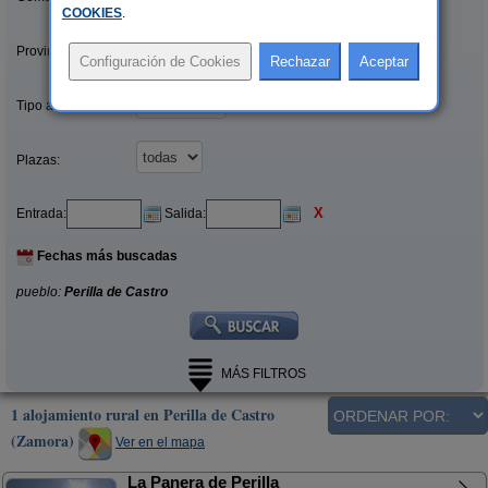
COOKIES
.
Provincias/Islas:
Tipo alquiler:
Plazas:
X
Entrada:
Salida:
Fechas más buscadas
pueblo:
Perilla de Castro
MÁS FILTROS
1 alojamiento rural en Perilla de Castro
(Zamora)
Ver en el mapa
La Panera de Perilla