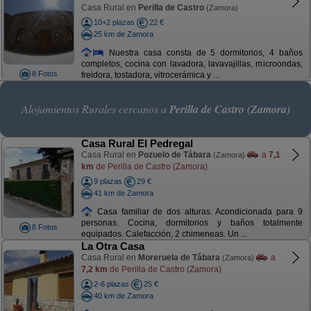
Casa Rural en
Perilla de Castro
(Zamora)
10+2 plazas
22 €
25 km de Zamora
Nuestra casa consta de 5 dormitorios, 4 baños
completos, cocina con lavadora, lavavajillas, microondas,
8 Fotos
freidora, tostadora, vitrocerámica y ...
Alojamientos Rurales cercanos a
Perilla de Castro (Zamora)
Casa Rural El Pedregal
Casa Rural en
Pozuelo de Tábara
a
7,1
(Zamora)
km
de Perilla de Castro (Zamora)
9 plazas
29 €
41 km de Zamora
Casa familiar de dos alturas. Acondicionada para 9
personas. Cocina, dormitorios y baños totalmente
8 Fotos
equipados. Calefacción, 2 chimeneas. Un ...
La Otra Casa
Casa Rural en
Moreruela de Tábara
a
(Zamora)
7,2 km
de Perilla de Castro (Zamora)
2-6 plazas
25 €
40 km de Zamora