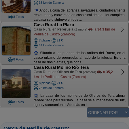
35 km de Zamora
Antigua casa de labranza sayaguesa, cuidadosamente
restaurada y convertida en casa rural de alquiler completo.
8 Fotos
La casa se distribuye en dos ...
Casa Rural La Plaza
Casa Rural en
Pereruela
a
34,3 km
de
(Zamora)
Perilla de Castro (Zamora)
7 plazas
21 €
14 km de Zamora
Situada a las puertas de los arribes del Duero, en el
casco urbano de pereruela, al lado de la iglesia. Es una
8 Fotos
casa de dos plantas, que cons ...
Casa Rural Molino Río Tera
Casa Rural en
Olleros de Tera
a
35,2
(Zamora)
km
de Perilla de Castro (Zamora)
8 plazas
21 €
76 km de Zamora
La casa de los molineros de Olleros de Tera ahora
rehabilitada para turismo. La casa se autoabastece de luz,
8 Fotos
agua y saneamiento. Además en l ...
Cerca de Perilla de Castro: