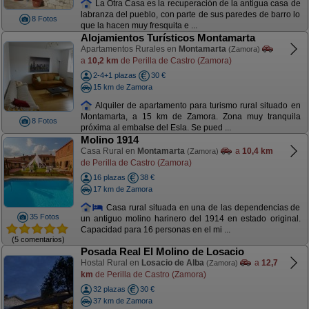
La Otra Casa es la recuperación de la antigua casa de
labranza del pueblo, con parte de sus paredes de barro lo
8 Fotos
que la hacen muy fresquita e ...
Alojamientos Turísticos Montamarta
Apartamentos Rurales en
Montamarta
(Zamora)
a
10,2 km
de Perilla de Castro (Zamora)
2-4+1 plazas
30 €
15 km de Zamora
Alquiler de apartamento para turismo rural situado en
Montamarta, a 15 km de Zamora. Zona muy tranquila
8 Fotos
próxima al embalse del Esla. Se pued ...
Molino 1914
Casa Rural en
Montamarta
a
10,4 km
(Zamora)
de Perilla de Castro (Zamora)
16 plazas
38 €
17 km de Zamora
Casa rural situada en una de las dependencias de
35 Fotos
un antiguo molino harinero del 1914 en estado original.
Capacidad para 16 personas en el mi ...
(5 comentarios)
Posada Real El Molino de Losacio
Hostal Rural en
Losacio de Alba
a
12,7
(Zamora)
km
de Perilla de Castro (Zamora)
32 plazas
30 €
37 km de Zamora