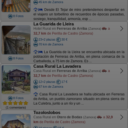
45 km de Zamora
Desde El Tejar de miro pretendemos despertar en
el viajero un torbellino de recuerdos de épocas pasadas,
8 Fotos
sosiego, tranquilidad, armonía, esp ...
La Guarida de Lleira
Hotel Rural en
Ferreras de Arriba
a
(Zamora)
32,7 km
de Perilla de Castro (Zamora)
23+2 plazas
30 €
70 km de Zamora
La Guarida de la Lleira se encuentra ubicada en la
población de Ferreras de Arriba, en plena comarca de la
8 Fotos
Carballeda, a 75 km de Zamora. Es ...
Casa Rural La Lavadera
Casa Rural en
Ferreras de Arriba
a
(Zamora)
32,7 km
de Perilla de Castro (Zamora)
12+2 plazas
17 €
67 km de Zamora
Casa Rural La Lavadera se halla ubicada en Ferreras
8 Fotos
de Arriba, un pueblo zamorano situado en plena sierra de
La Culebra, junto a un río y un ...
(1 comentario)
Tozoloslobos
Casa Rural en
Otero de Bodas
a
32,9
(Zamora)
km
de Perilla de Castro (Zamora)