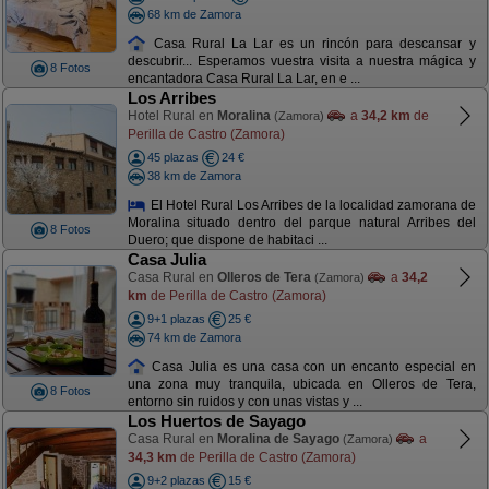
68 km de Zamora
Casa Rural La Lar es un rincón para descansar y
descubrir... Esperamos vuestra visita a nuestra mágica y
8 Fotos
encantadora Casa Rural La Lar, en e ...
Los Arribes
Hotel Rural en
Moralina
a
34,2 km
de
(Zamora)
Perilla de Castro (Zamora)
45 plazas
24 €
38 km de Zamora
El Hotel Rural Los Arribes de la localidad zamorana de
Moralina situado dentro del parque natural Arribes del
8 Fotos
Duero; que dispone de habitaci ...
Casa Julia
Casa Rural en
Olleros de Tera
a
34,2
(Zamora)
km
de Perilla de Castro (Zamora)
9+1 plazas
25 €
74 km de Zamora
Casa Julia es una casa con un encanto especial en
una zona muy tranquila, ubicada en Olleros de Tera,
8 Fotos
entorno sin ruidos y con unas vistas y ...
Los Huertos de Sayago
Casa Rural en
Moralina de Sayago
a
(Zamora)
34,3 km
de Perilla de Castro (Zamora)
9+2 plazas
15 €