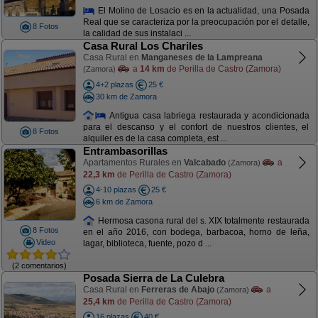
El Molino de Losacio es en la actualidad, una Posada
Real que se caracteriza por la preocupación por el detalle,
8 Fotos
la calidad de sus instalaci ...
Casa Rural Los Chariles
Casa Rural en
Manganeses de la Lampreana
a
14 km
de Perilla de Castro (Zamora)
(Zamora)
4+2 plazas
25 €
30 km de Zamora
Antigua casa labriega restaurada y acondicionada
para el descanso y el confort de nuestros clientes, el
8 Fotos
alquiler es de la casa completa, est ...
Entrambasorillas
Apartamentos Rurales en
Valcabado
a
(Zamora)
22,3 km
de Perilla de Castro (Zamora)
4-10 plazas
25 €
6 km de Zamora
Hermosa casona rural del s. XIX totalmente restaurada
8 Fotos
en el año 2016, con bodega, barbacoa, horno de leña,
Video
lagar, biblioteca, fuente, pozo d ...
(2 comentarios)
Posada Sierra de La Culebra
Casa Rural en
Ferreras de Abajo
a
(Zamora)
25,4 km
de Perilla de Castro (Zamora)
16 plazas
40 €