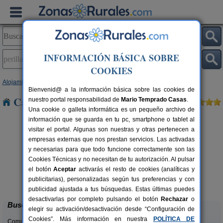
INFORMACIÓN BÁSICA SOBRE
COOKIES
Alojamientos
>
Castilla y León
>
Zamora
> Perilla de Castro
Bienvenid@ a la información básica sobre las cookies de
Casas Rurales en Perilla de Castro
nuestro portal responsabilidad de
Mario Temprado Casas
.
Una cookie o galleta informática es un pequeño archivo de
información que se guarda en tu pc, smartphone o tablet al
visitar el portal. Algunas son nuestras y otras pertenecen a
empresas externas que nos prestan servicios. Las activadas
y necesarias para que todo funcione correctamente son las
Cookies Técnicas y no necesitan de tu autorización. Al pulsar
el botón
Aceptar
activarás el resto de cookies (analíticas y
Molino 1914
rs.
16 pers.
publicitarias), personalizadas según tus preferencias y con
 €
38 €
Montamarta (Zamora)
desde
publicidad ajustada a tus búsquedas. Estas últimas puedes
desactivarlas por completo pulsando el botón
Rechazar
o
Buscar
elegir su activación/desactivación desde “Configuración de
Cookies”. Más información en nuestra
POLÍTICA DE
Comunidades: