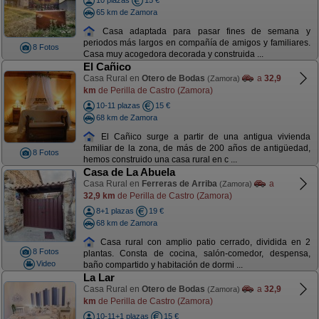
10 plazas
15 €
65 km de Zamora
Casa adaptada para pasar fines de semana y
periodos más largos en compañía de amigos y familiares.
8 Fotos
Casa muy acogedora decorada y construida ...
El Cañico
Casa Rural en
Otero de Bodas
a
32,9
(Zamora)
km
de Perilla de Castro (Zamora)
10-11 plazas
15 €
68 km de Zamora
El Cañico surge a partir de una antigua vivienda
familiar de la zona, de más de 200 años de antigüedad,
8 Fotos
hemos construido una casa rural en c ...
Casa de La Abuela
Casa Rural en
Ferreras de Arriba
a
(Zamora)
32,9 km
de Perilla de Castro (Zamora)
8+1 plazas
19 €
68 km de Zamora
Casa rural con amplio patio cerrado, dividida en 2
8 Fotos
plantas. Consta de cocina, salón-comedor, despensa,
Video
baño compartido y habitación de dormi ...
La Lar
Casa Rural en
Otero de Bodas
a
32,9
(Zamora)
km
de Perilla de Castro (Zamora)
10-11+1 plazas
15 €