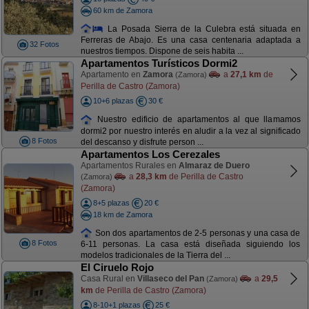
60 km de Zamora
La Posada Sierra de la Culebra está situada en
Ferreras de Abajo. Es una casa centenaria adaptada a
32 Fotos
nuestros tiempos. Dispone de seis habita ...
Apartamentos Turísticos Dormi2
Apartamento en
Zamora
a
27,1 km
de
(Zamora)
Perilla de Castro (Zamora)
10+6 plazas
30 €
Nuestro edificio de apartamentos al que llamamos
dormi2 por nuestro interés en aludir a la vez al significado
8 Fotos
del descanso y disfrute person ...
Apartamentos Los Cerezales
Apartamentos Rurales en
Almaraz de Duero
a
28,3 km
de Perilla de Castro
(Zamora)
(Zamora)
8+5 plazas
20 €
18 km de Zamora
Son dos apartamentos de 2-5 personas y una casa de
8 Fotos
6-11 personas. La casa está diseñada siguiendo los
modelos tradicionales de la Tierra del ...
El Ciruelo Rojo
Casa Rural en
Villaseco del Pan
a
29,5
(Zamora)
km
de Perilla de Castro (Zamora)
8-10+1 plazas
25 €