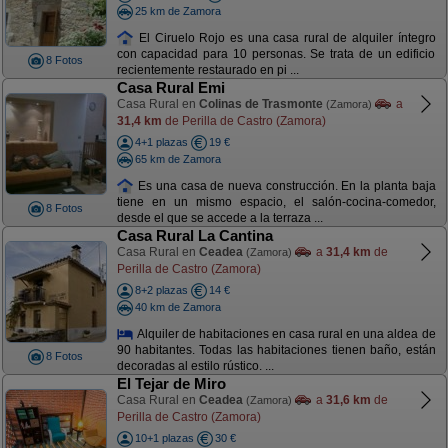
25 km de Zamora
El Ciruelo Rojo es una casa rural de alquiler íntegro
con capacidad para 10 personas. Se trata de un edificio
8 Fotos
recientemente restaurado en pi ...
Casa Rural Emi
Casa Rural en
Colinas de Trasmonte
a
(Zamora)
31,4 km
de Perilla de Castro (Zamora)
4+1 plazas
19 €
65 km de Zamora
Es una casa de nueva construcción. En la planta baja
tiene en un mismo espacio, el salón-cocina-comedor,
8 Fotos
desde el que se accede a la terraza ...
Casa Rural La Cantina
Casa Rural en
Ceadea
a
31,4 km
de
(Zamora)
Perilla de Castro (Zamora)
8+2 plazas
14 €
40 km de Zamora
Alquiler de habitaciones en casa rural en una aldea de
90 habitantes. Todas las habitaciones tienen baño, están
8 Fotos
decoradas al estilo rústico. ...
El Tejar de Miro
Casa Rural en
Ceadea
a
31,6 km
de
(Zamora)
Perilla de Castro (Zamora)
10+1 plazas
30 €