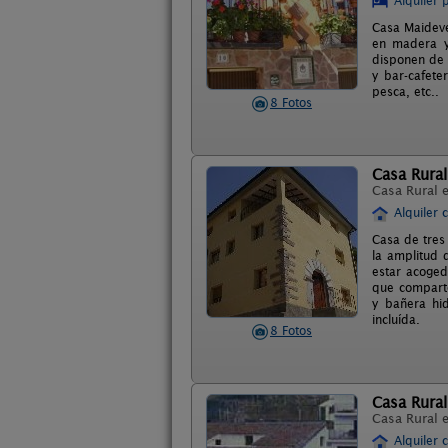
Alquiler 
Casa Maideve
en madera y
disponen de c
y bar-cafete
pesca, etc..
8 Fotos
Casa Rural
Casa Rural 
Alquiler 
Casa de tres
la amplitud 
estar acoged
que comparte
y bañera hid
incluída.
8 Fotos
Casa Rural
Casa Rural 
Alquiler 