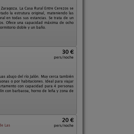
Zaragoza. La Casa Rural Entre Cerezos se
ado la estrutura original, mateniendo las
al en todas sus estancias. Se trata de un
ados. Ofece una capacidad máxima de ocho
dormitorio doble y un baño.
30 €
pers/noche
as abajo del río Jalón. Muy cerca también
onas o por habitaciones. Ideal para viajar
partamento con capacidad para 4 personas
ín con barbacoa, horno de leña y zona de
20 €
de Las
pers/noche