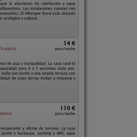
 que le abastecen de calefacción y agua
ultiaventura. Las instalaciones cuentan con
 renovables. El Albergue Rural está ubicado
 ecológico y cultural.
14 €
Zaragoza)
pers/noche
so de paz y tranquilidad. La casa rural El
capacidad para 4 o 5 personas cada uno.
 baño con ducha y una amplia terraza con
ilidad de estas tierras invitan a relajarse y
110 €
agoza)
pers/noche
 restaurante y oficina de turismo. La casa
ardín y barbacoa, parking y WiFi, agua