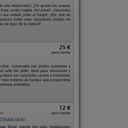
ante una temporada?, ¿Te gustan los paseos
ruta recién cogida del árbol?, ¿Necesitas
al una velada junto al fuego?, ¿Por qué no
 quieres evitar unas vacaciones aislado en
s no lejos de la ciudad?.
25 €
pers/noche
rable. Construida con piedra autóctona y
l valle del Jalón. Ideal para descansan y
a típica con exquisitas carnes y excelentes
inar mas extenso de Europa que proporciona
eriencia aromática.
12 €
a)
pers/noche
Fechas Libres
e Rural, cuenta con unas instalaciones