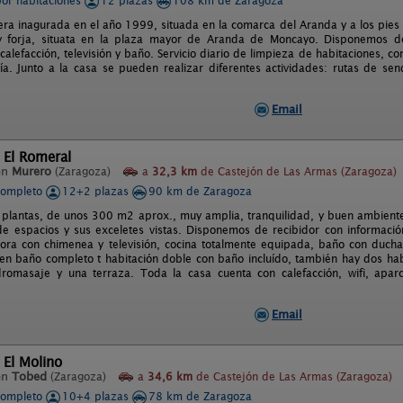
por habitaciones
12 plazas
108 km de Zaragoza
ra inagurada en el año 1999, situada en la comarca del Aranda y a los pies 
 forja, situata en la plaza mayor de Aranda de Moncayo. Disponemos de
alefacción, televisión y baño. Servicio diario de limpieza de habitaciones, co
ría. Junto a la casa se pueden realizar diferentes actividades: rutas de se
Email
 El Romeral
en
Murero
(Zaragoza)
a
32,3 km
de Castejón de Las Armas (Zaragoza)
completo
12+2 plazas
90 km de Zaragoza
 plantas, de unos 300 m2 aprox., muy amplia, tranquilidad, y buen ambiente.
de espacios y sus exceletes vistas. Disponemos de recibidor con información
ora con chimenea y televisión, cocina totalmente equipada, baño con ducha
n baño completo t habitación doble con baño incluído, también hay dos hab
romasaje y una terraza. Toda la casa cuenta con calefacción, wifi, apar
Email
 El Molino
en
Tobed
(Zaragoza)
a
34,6 km
de Castejón de Las Armas (Zaragoza)
completo
10+4 plazas
78 km de Zaragoza