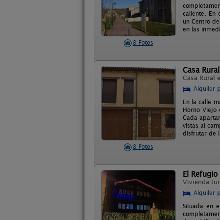
completamen
caliente. En 
un Centro de 
en las inmed
8 Fotos
Casa Rural
Casa Rural 
Alquiler 
En la calle 
Horno Viejo
Cada apartam
vistas al cam
disfrutar de 
8 Fotos
El Refugio
Vivienda tur
Alquiler 
Situada en e
completamen