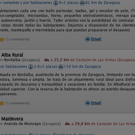
er completo y por habitaciones
9+2 plazas
82 km de Zaragoza
bitaciones cada una con baño particular, toallas, gel y secador de pelo, (T
rífico-congelador, microondas, horno, pequeños eletrodomésticos, menaje 
utoservicio. Jardín y huerto. Taller artístico con la posibilidad de contratar
 vistas desde todas las habitaciones. Dejamos a disposición de los clientes,
ceite, mantequilla y mermelada para que puedan prepararse el desayuno.
Email
(1 comentario)
 Alba Rural
en
Bordalba
(Zaragoza)
a
25,2 km
de Castejón de Las Armas (Zaragoza
por habitaciones
2-8+2 plazas
150 km de Zaragoza
situada en Bordalba, pueblecito de la provincia de Zaragoza, limitando con So
dora, luminosa y amplia. Se trata de un alojamiento rural ideal para disfru
capada de descanso y tranquilidad y vacaciones en familia. En AlbaRural e
alidad superior. Con la reserva de la habitación se ofrece un nutrido desayuno
esperamos.
Email
(1 comentario)
 Maidevera
en
Aranda de Moncayo
(Zaragoza)
a
29,8 km
de Castejón de Las Arma