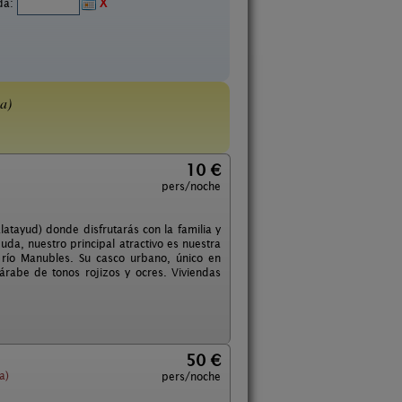
ida:
X
a)
10 €
pers/noche
atayud) donde disfrutarás con la familia y
da, nuestro principal atractivo es nuestra
 río Manubles. Su casco urbano, único en
árabe de tonos rojizos y ocres. Viviendas
50 €
a)
pers/noche