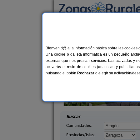
Busca por alojamiento
Alojamientos
>
Aragón
>
Zaragoza
> Castejó
Casas Rurales cerca
Bienvenid@ a la información básica sobre las cookies 
Una cookie o galleta informática es un pequeño archiv
externas que nos prestan servicios. Las activadas y n
activarás el resto de cookies (analíticas y publicita
pulsando el botón
Rechazar
o elegir su activación/de
anta Ana
Casa Rural Cuenta La Leyenda
11-13 pers.
6+
30 €
agoza)
Bulbuente (Zaragoza)
desde
desd
Buscar
Comunidades:
Provincias/Islas: