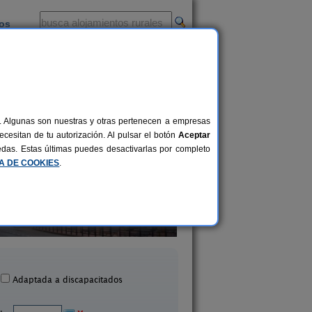
ios
-
al. Algunas son nuestras y otras pertenecen a empresas
cesitan de tu autorización. Al pulsar el botón
Aceptar
uedas. Estas últimas puedes desactivarlas por completo
CA DE COOKIES
.
Casa Grande
Casa Loriente
24-30 pers.
25 €
arroya de La Sierra (Zaragoza)
Murillo de Gallego (Zar
desde
Adaptada a discapacitados