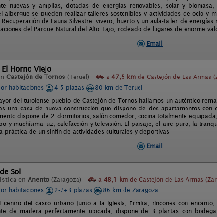
te nuevas y amplias, dotadas de energías renovables, solar y biomasa,
el albergue se pueden realizar talleres sostenibles y actividades de ocio y m
Recuperación de Fauna Silvestre, vivero, huerto y un aula-taller de energías
iaciones del Parque Natural del Alto Tajo, rodeado de lugares de enorme valor
Email
 El Horno Viejo
en
Castejón de Tornos
(Teruel)
a
47,5 km
de Castejón de Las Armas (
por habitaciones
4-5 plazas
80 km de Teruel
mayor del turolense pueblo de Castejón de Tornos hallamos un auténtico reman
 es una casa de nueva construcción que dispone de dos apartamentos con 
ento dispone de 2 dormitorios, salón comedor, cocina totalmente equipada,
po y muchísima luz, calefacción y televisión. El paisaje, el aire puro, la tranqu
la práctica de un sinfín de actividades culturales y deportivas.
Email
 de Sol
ística en
Anento
(Zaragoza)
a
48,1 km
de Castejón de Las Armas (Zar
por habitaciones
2-7+3 plazas
86 km de Zaragoza
l centro del casco urbano junto a la Iglesia, Ermita, rincones con encanto,
te de madera perfectamente ubicada, dispone de 3 plantas con bodega j