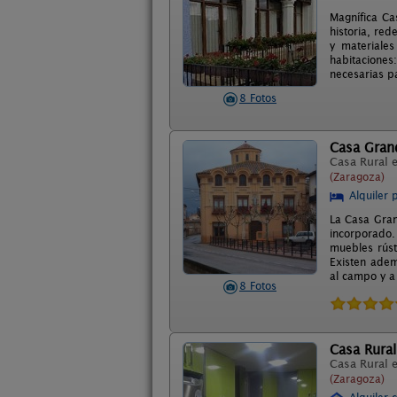
Magnífica Ca
historia, red
y materiales
habitacione
necesarias pa
8 Fotos
Casa Gran
Casa Rural 
(Zaragoza)
Alquiler 
La Casa Gran
incorporado
muebles rúst
Existen ademá
al campo y a 
8 Fotos
Casa Rural
Casa Rural 
(Zaragoza)