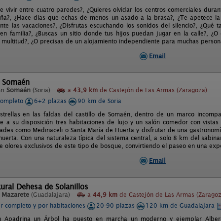
e vivir entre cuatro paredes?, ¿Quieres olvidar los centros comerciales dur
ña?, ¿Hace días que echas de menos un asado a la brasa?, ¿Te apetece la f
ante las vacaciones?, ¿Disfrutas escuchando los sonidos del silencio?, ¿Qué t
 en familia?, ¿Buscas un sitio donde tus hijos puedan jugar en la calle?, ¿O
 multitud?, ¿O precisas de un alojamiento independiente para muchas persona
Email
l Somaén
en
Somaén
(Soria)
a
43,9 km
de Castejón de Las Armas (Zaragoza)
completo
6+2 plazas
90 km de Soria
trellas en las faldas del castillo de Somaén, dentro de un marco incompa
 a su disposición tres habitaciones de lujo y un salón comedor con vistas a
idades como Medinaceli o Santa María de Huerta y disfrutar de una gastronomí
 huerta. Con una naturaleza típica del sistema central, a solo 8 km del sab
e olores exclusivos de este tipo de bosque, convirtiendo el paseo en una exp
Email
ural Dehesa de Solanillos
n
Mazarete
(Guadalajara)
a
44,9 km
de Castejón de Las Armas (Zaragoz
er completo y por habitaciones
20-90 plazas
120 km de Guadalajara
n Apadrina un Árbol ha puesto en marcha un moderno y ejemplar Albergu