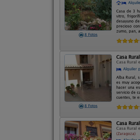
Alquil
Casa de 3 ha
vitro, frigo
desayuno de a
precioso con
zumo, pan, a
8 Fotos
Casa Rural
Casa Rural 
Alquiler 
Alba Rural, 
es muy acoge
hacer una es
servicio de c
cuentes, te 
8 Fotos
Casa Rural
Casa Rural 
(Zaragoza)