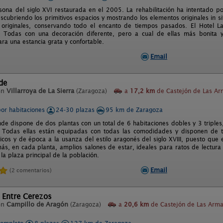
sona del siglo XVI restaurada en el 2005. La rehabilitación ha intentado po
escubriendo los primitivos espacios y mostrando los elementos originales in si
 originales, conservando todo el encanto de tiempos pasados. El Hotel L
s: Todas con una decoración diferente, pero a cual de ellas más bonita
ra una estancia grata y confortable.
Email
de
en
Villarroya de La Sierra
(Zaragoza)
a
17,2 km
de Castejón de Las Ar
por habitaciones
24-30 plazas
95 km de Zaragoza
de dispone de dos plantas con un total de 6 habitaciones dobles y 3 triples, 
. Todas ellas están equipadas con todas las comodidades y disponen de 
icos y de época a la usanza del estilo aragonés del siglo XVIII, puesto que
s, en cada planta, amplios salones de estar, ideales para ratos de lectura y
la plaza principal de la población.
Email
(2 comentarios)
 Entre Cerezos
en
Campillo de Aragón
(Zaragoza)
a
20,6 km
de Castejón de Las Arm