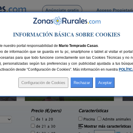
Anúnciate gratis
Acceso Propietar
Busca por pueblo
INFORMACIÓN BÁSICA SOBRE COOKIES
n de Las Armas
 de Castejón de Las Armas
de nuestro portal responsabilidad de
Mario Temprado Casas
.
o de información que se guarda en tu pc, smartphone o tablet al visitar el port
ecesarias para que todo funcione correctamente son las Cookies Técnicas y no ne
rias), personalizadas según tus preferencias y con publicidad ajustada a tus búsq
sactivación desde “Configuración de Cookies”. Más información en nuestra
POLÍTI
Casa Rural Paraje Luco
4 pers.
14+2 pers.
35 €
27 €
Quinto de Ebro (Zaragoza)
Vill
e
desde
Precio (€/pers)
Características
de 1 a 20
Piscina
Admite animales
de 21 a 30
Mostrar más características