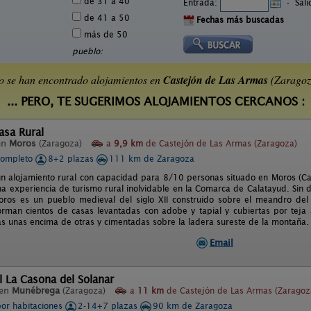
de 31 a 40
Entrada:
-
Sal
de 41 a 50
Fechas más buscadas
más de 50
pueblo:
o se han encontrado alojamientos en
Castejón de Las Armas
(Zaragoz
... PERO, TE SUGERIMOS ALOJAMIENTOS CERCANOS :
Casa Rural
en
Moros
(Zaragoza)
a
9,9 km
de Castejón de Las Armas (Zaragoza)
completo
8+2 plazas
111 km de Zaragoza
 un alojamiento rural con capacidad para 8/10 personas situado en Moros (Cal
a experiencia de turismo rural inolvidable en la Comarca de Calatayud. Sin du
oros es un pueblo medieval del siglo XII construido sobre el meandro del
orman cientos de casas levantadas con adobe y tapial y cubiertas por teja 
das unas encima de otras y cimentadas sobre la ladera sureste de la montaña.
Email
l La Casona del Solanar
 en
Munébrega
(Zaragoza)
a
11 km
de Castejón de Las Armas (Zaragoz
por habitaciones
2-14+7 plazas
90 km de Zaragoza