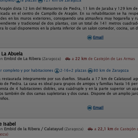
completo
8 plazas
127 km de Zaragoza
Aragón dista 12 km del Monasterio de Piedra, 11 km de Jaraba y 129 km de 
icada en el centro de Campillo de Aragón. En su rehabilitacion se ha respet
des en los muros exteriores, consiguendo una atmasfera muy hogareña y rur
ependiente y tradicional de dos plantas, con un total de 141 metros cuadr
ra lo cual disponemos en la planta inferior de un salon comedor, cocina, un 
Email
 La Abuela
en
Embid de La Ribera
(Zaragoza)
a
22 km
de Castejón de Las Armas
er completo y por habitaciones
2-16+2 plazas
80 km de Zaragoza
a restaurada íntegramente por sus dueños. Situada a 17 km de Calatayud agu
io de Piedra. La casa es ideal para grupos de amigos y familias hasta 16 pers
onsta de 4 habitaciones dobles, una cuádruple y en la parte superior un a
s también de dos camas supletorias y dos cunas. Dispone de un amplio jard
niños.
Email
e Isabel
en
Embid de la Ribera / Calatayud
(Zaragoza)
a
22,1 km
de Castejón 
goza)