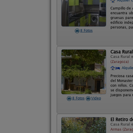
Alquiler 
Campillo de 
encuantra ub
gruesas pare
edificio ind
personas, pa
8 Fotos
Casa Rural
Casa Rural 
(Zaragoza)
Alquil
Preciosa cas
del Monaster
con niños. C
se disponemo
juegos para 
8 Fotos
Video
El Retiro d
Casa Rural 
Armas (Zara