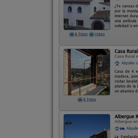
¿Te cansas d
por la monta
Internet dur
una película
soledad o en
8 Fotos
Video
Casa Rura
Casa Rural 
Alquiler 
Casa de 4 es
madera, pone
visitar local
platos de la
un abanico d
8 Fotos
Albergue R
Albergue e
Alquil
La Fundació