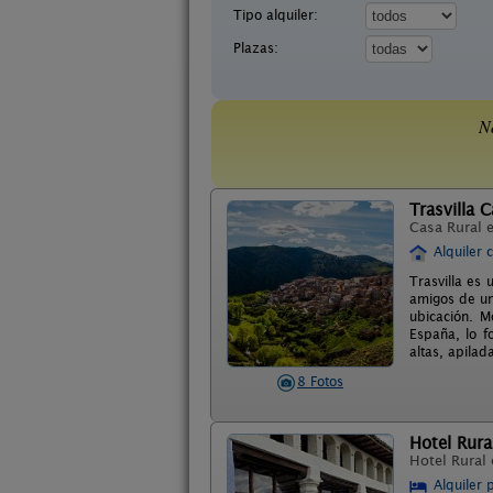
Tipo alquiler:
Plazas:
N
Trasvilla 
Casa Rural 
Alquiler 
Trasvilla es
amigos de un
ubicación. M
España, lo f
altas, apila
8 Fotos
Hotel Rura
Hotel Rural
Alquiler 