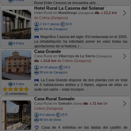
8 Fotos
Rural Entre Cerezos se encuantra ubic ...
Hotel Rural La Casona del Solanar
Hotel Rural en
Munébrega
a
22,2 km
(Zaragoza)
de Cetina (Zaragoza)
2-14+7 plazas
50 €
90 km de Zaragoza
Magnífica Casona del siglo XVI restaurada en el 2005.
La rehabilitación ha intentado poner en valor todas las
8 Fotos
aportaciones de la historia, r ...
Casa Grande
Casa Rural en
Villarroya de La Sierra
(Zaragoza)
a
24,6 km
de Cetina (Zaragoza)
24-30 plazas
25 €
95 km de Zaragoza
La Casa Grande dispone de dos plantas con un total
8 Fotos
de 6 habitaciones dobles y 3 triples, alguna de ellas es
suite con salón – estar incorpor ...
(2 comentarios)
Casa Rural Somaén
Casa Rural en
Somaén
a
31 km
de
(Soria)
Cetina (Zaragoza)
6+2 plazas
25 €
90 km de Soria
Casa de 4 estrellas en las faldas del castillo de