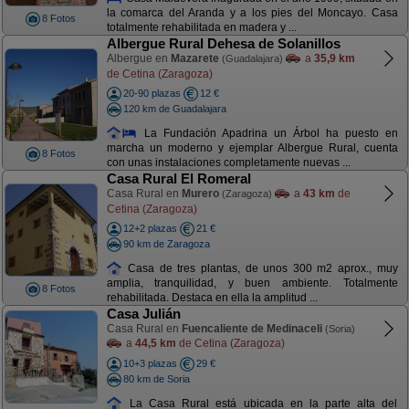
la comarca del Aranda y a los pies del Moncayo. Casa
8 Fotos
totalmente rehabilitada en madera y ...
Albergue Rural Dehesa de Solanillos
Albergue en
Mazarete
a
35,9 km
(Guadalajara)
de Cetina (Zaragoza)
20-90 plazas
12 €
120 km de Guadalajara
La Fundación Apadrina un Árbol ha puesto en
marcha un moderno y ejemplar Albergue Rural, cuenta
8 Fotos
con unas instalaciones completamente nuevas ...
Casa Rural El Romeral
Casa Rural en
Murero
a
43 km
de
(Zaragoza)
Cetina (Zaragoza)
12+2 plazas
21 €
90 km de Zaragoza
Casa de tres plantas, de unos 300 m2 aprox., muy
amplia, tranquilidad, y buen ambiente. Totalmente
8 Fotos
rehabilitada. Destaca en ella la amplitud ...
Casa Julián
Casa Rural en
Fuencaliente de Medinaceli
(Soria)
a
44,5 km
de Cetina (Zaragoza)
10+3 plazas
29 €
80 km de Soria
La Casa Rural está ubicada en la parte alta del