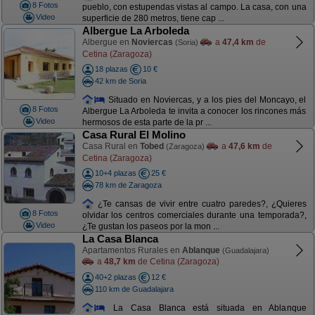
8 Fotos
pueblo, con estupendas vistas al campo. La casa, con una
Video
superficie de 280 metros, tiene cap ...
Albergue La Arboleda
Albergue en
Noviercas
a
47,4 km
de
(Soria)
Cetina (Zaragoza)
18 plazas
10 €
42 km de Soria
Situado en Noviercas, y a los pies del Moncayo, el
8 Fotos
Albergue La Arboleda te invita a conocer los rincones más
Video
hermosos de esta parte de la pr ...
Casa Rural El Molino
Casa Rural en
Tobed
a
47,6 km
de
(Zaragoza)
Cetina (Zaragoza)
10+4 plazas
25 €
78 km de Zaragoza
¿Te cansas de vivir entre cuatro paredes?, ¿Quieres
8 Fotos
olvidar los centros comerciales durante una temporada?,
Video
¿Te gustan los paseos por la mon ...
La Casa Blanca
Apartamentos Rurales en
Ablanque
(Guadalajara)
a
48,7 km
de Cetina (Zaragoza)
40+2 plazas
12 €
110 km de Guadalajara
La Casa Blanca está situada en Ablanque