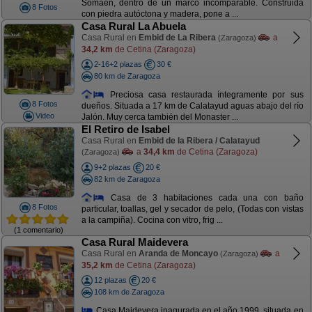
Somaén, dentro de un marco incomparable. Construida
8 Fotos
con piedra autóctona y madera, pone a ...
Casa Rural La Abuela
Casa Rural en
Embid de La Ribera
a
(Zaragoza)
34,2 km
de Cetina (Zaragoza)
2-16+2 plazas
30 €
80 km de Zaragoza
Preciosa casa restaurada íntegramente por sus
8 Fotos
dueños. Situada a 17 km de Calatayud aguas abajo del río
Video
Jalón. Muy cerca también del Monaster ...
El Retiro de Isabel
Casa Rural en
Embid de la Ribera / Calatayud
a
34,4 km
de Cetina (Zaragoza)
(Zaragoza)
9+2 plazas
20 €
82 km de Zaragoza
Casa de 3 habitaciones cada una con baño
8 Fotos
particular, toallas, gel y secador de pelo, (Todas con vistas
a la campiña). Cocina con vitro, frig ...
(1 comentario)
Casa Rural Maidevera
Casa Rural en
Aranda de Moncayo
a
(Zaragoza)
35,2 km
de Cetina (Zaragoza)
12 plazas
20 €
108 km de Zaragoza
Casa Maidevera inagurada en el año 1999, situada en