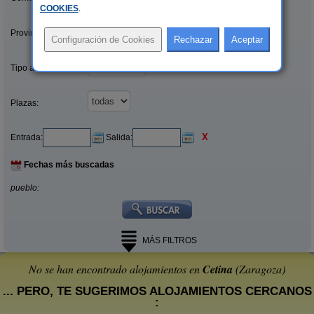
COOKIES
.
Provincias/Islas:
Tipo alquiler:
Plazas:
X
Entrada:
Salida:
Fechas más buscadas
pueblo:
MÁS FILTROS
No se han encontrado alojamientos en
Cetina
(Zaragoza)
... PERO, TE SUGERIMOS ALOJAMIENTOS CERCANOS
: