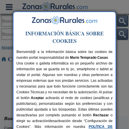
INFORMACIÓN BÁSICA SOBRE
COOKIES
Alojamientos
>
Aragón
>
Zaragoza
> Cetina
Bienvenid@ a la información básica sobre las cookies de
Casas Rurales cerca de Cetina
nuestro portal responsabilidad de
Mario Temprado Casas
.
Una cookie o galleta informática es un pequeño archivo de
información que se guarda en tu pc, smartphone o tablet al
visitar el portal. Algunas son nuestras y otras pertenecen a
empresas externas que nos prestan servicios. Las activadas
y necesarias para que todo funcione correctamente son las
Cookies Técnicas y no necesitan de tu autorización. Al pulsar
el botón
Aceptar
activarás el resto de cookies (analíticas y
Casa Rural Santa Ana
rs.
11-13 pers.
publicitarias), personalizadas según tus preferencias y con
 €
30 €
Pedrola (Zaragoza)
desde
publicidad ajustada a tus búsquedas. Estas últimas puedes
desactivarlas por completo pulsando el botón
Rechazar
o
Buscar
elegir su activación/desactivación desde “Configuración de
Cookies”. Más información en nuestra
POLÍTICA DE
Comunidades: