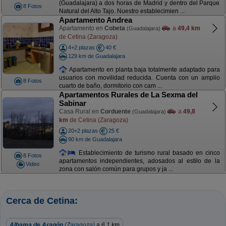
(Guadalajara) a dos horas de Madrid y dentro del Parque
8 Fotos
Natural del Alto Tajo. Nuestro establecimien ...
Apartamento Andrea
Apartamento en
Cobeta
a
49,4 km
(Guadalajara)
de Cetina (Zaragoza)
4+2 plazas
40 €
129 km de Guadalajara
Apartamento en planta baja totalmente adaptado para
usuarios con movilidad reducida. Cuenta con un amplio
8 Fotos
cuarto de baño, dormitorio con cam ...
Apartamentos Rurales de La Sexma del
Sabinar
Casa Rural en
Corduente
a
49,8
(Guadalajara)
km
de Cetina (Zaragoza)
20+2 plazas
25 €
90 km de Guadalajara
Establecimiento de turismo rural basado en cinco
8 Fotos
apartamentos independientes, adosados al estilo de la
Video
zona con salón común para grupos y ja ...
Cerca de Cetina:
Alhama de Aragón
(Zaragoza)
a 6,1 km