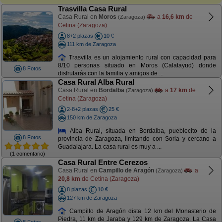
Trasvilla Casa Rural
Casa Rural en
Moros
a
16,6 km
de
(Zaragoza)
Cetina (Zaragoza)
8+2 plazas
10 €
111 km de Zaragoza
Trasvilla es un alojamiento rural con capacidad para
8/10 personas situado en Moros (Calatayud) donde
8 Fotos
disfrutarás con la familia y amigos de ...
Casa Rural Alba Rural
Casa Rural en
Bordalba
a
17 km
de
(Zaragoza)
Cetina (Zaragoza)
2-8+2 plazas
25 €
150 km de Zaragoza
Alba Rural, situada en Bordalba, pueblecito de la
8 Fotos
provincia de Zaragoza, limitando con Soria y cercano a
Guadalajara. La casa rural es muy a ...
(1 comentario)
Casa Rural Entre Cerezos
Casa Rural en
Campillo de Aragón
a
(Zaragoza)
20,8 km
de Cetina (Zaragoza)
8 plazas
10 €
127 km de Zaragoza
Campillo de Aragón dista 12 km del Monasterio de
Piedra, 11 km de Jaraba y 129 km de Zaragoza. La Casa