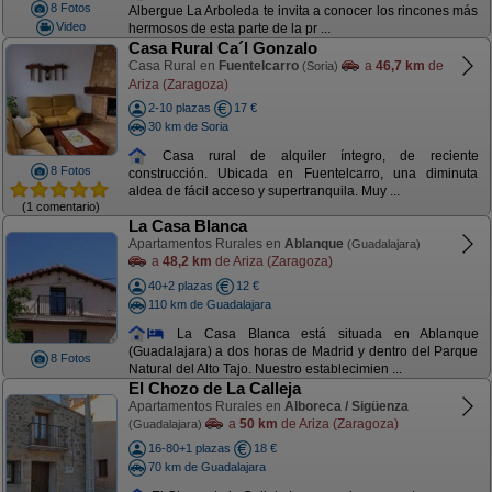
8 Fotos
Albergue La Arboleda te invita a conocer los rincones más
Video
hermosos de esta parte de la pr ...
Casa Rural Ca´l Gonzalo
Casa Rural en
Fuentelcarro
a
46,7 km
de
(Soria)
Ariza (Zaragoza)
2-10 plazas
17 €
30 km de Soria
Casa rural de alquiler íntegro, de reciente
8 Fotos
construcción. Ubicada en Fuentelcarro, una diminuta
aldea de fácil acceso y supertranquila. Muy ...
(1 comentario)
La Casa Blanca
Apartamentos Rurales en
Ablanque
(Guadalajara)
a
48,2 km
de Ariza (Zaragoza)
40+2 plazas
12 €
110 km de Guadalajara
La Casa Blanca está situada en Ablanque
(Guadalajara) a dos horas de Madrid y dentro del Parque
8 Fotos
Natural del Alto Tajo. Nuestro establecimien ...
El Chozo de La Calleja
Apartamentos Rurales en
Alboreca / Sigüenza
a
50 km
de Ariza (Zaragoza)
(Guadalajara)
16-80+1 plazas
18 €
70 km de Guadalajara