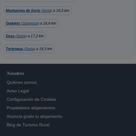
Montuenga de Soria
(Soria)
a 16,5 km
Godojos
(Zaragoza)
a 16,6 km
Deza
(Soria)
a 17,2 km
Torlengua
(Soria)
a 18,3 km
Nosotros
Quiénes somos
Aviso Legal
Configuración de Cookies
Propietarios alojamientos
Anuncia gratis tu alojamiento
Blog de Turismo Rural