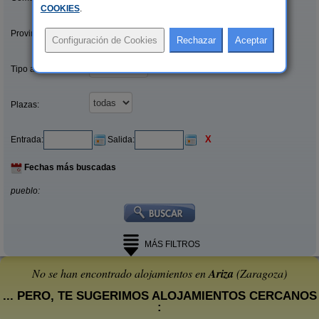
COOKIES
.
Provincias/Islas:
Tipo alquiler:
Plazas:
X
Entrada:
Salida:
Fechas más buscadas
pueblo:
MÁS FILTROS
No se han encontrado alojamientos en
Ariza
(Zaragoza)
... PERO, TE SUGERIMOS ALOJAMIENTOS CERCANOS
: