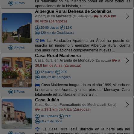
La rehabilitación ha intentado poner en valor todas las
8 Fotos
aportaciones de la historia, r ...
Albergue Rural Dehesa de Solanillos
Albergue en
Mazarete
a
35,6 km
(Guadalajara)
de Ariza (Zaragoza)
20-90 plazas
12 €
120 km de Guadalajara
La Fundación Apadrina un Árbol ha puesto en
marcha un moderno y ejemplar Albergue Rural, cuenta
8 Fotos
con unas instalaciones completamente nuevas ...
Casa Rural Maidevera
Casa Rural en
Aranda de Moncayo
a
(Zaragoza)
36,8 km
de Ariza (Zaragoza)
12 plazas
20 €
108 km de Zaragoza
Casa Maidevera inagurada en el año 1999, situada en
la comarca del Aranda y a los pies del Moncayo. Casa
8 Fotos
totalmente rehabilitada en madera y ...
Casa Julián
Casa Rural en
Fuencaliente de Medinaceli
(Soria)
a
39,1 km
de Ariza (Zaragoza)
10+3 plazas
29 €
80 km de Soria
La Casa Rural está ubicada en la parte alta del
8 Fotos