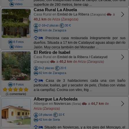
pueblo, con estupendas vistas al campo. La casa, con una
Video
superficie de 280 metros, tiene cap ...
Casa Rural La Abuela
Casa Rural en
Embid de La Ribera
a
(Zaragoza)
40,1 km
de Ariza (Zaragoza)
2-16+2 plazas
30 €
80 km de Zaragoza
Preciosa casa restaurada íntegramente por sus
8 Fotos
dueños. Situada a 17 km de Calatayud aguas abajo del río
Video
Jalón. Muy cerca también del Monaster ...
El Retiro de Isabel
Casa Rural en
Embid de la Ribera / Calatayud
a
40,2 km
de Ariza (Zaragoza)
(Zaragoza)
9+2 plazas
20 €
82 km de Zaragoza
Casa de 3 habitaciones cada una con baño
8 Fotos
particular, toallas, gel y secador de pelo, (Todas con vistas
a la campiña). Cocina con vitro, frig ...
(1 comentario)
Albergue La Arboleda
Albergue en
Noviercas
a
44,7 km
de
(Soria)
Ariza (Zaragoza)
18 plazas
10 €
42 km de Soria
Situado en Noviercas, y a los pies del Moncayo, el