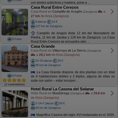
8 Fotos
con piedra autóctona y madera, pone a ...
Casa Rural Entre Cerezos
Casa Rural en
Campillo de Aragón
a
(Zaragoza)
27 km
de Ariza (Zaragoza)
8 plazas
10 €
127 km de Zaragoza
Campillo de Aragón dista 12 km del Monasterio de
Piedra, 11 km de Jaraba y 129 km de Zaragoza. La Casa
8 Fotos
Rural Entre Cerezos se encuantra ubic ...
Casa Grande
Casa Rural en
Villarroya de La Sierra
(Zaragoza)
a
28,1 km
de Ariza (Zaragoza)
24-30 plazas
25 €
95 km de Zaragoza
La Casa Grande dispone de dos plantas con un total
8 Fotos
de 6 habitaciones dobles y 3 triples, alguna de ellas es
suite con salón – estar incorpor ...
(2 comentarios)
Hotel Rural La Casona del Solanar
Hotel Rural en
Munébrega
a
29,8 km
(Zaragoza)
de Ariza (Zaragoza)
2-14+7 plazas
50 €
90 km de Zaragoza
Magnífica Casona del siglo XVI restaurada en el 2005.