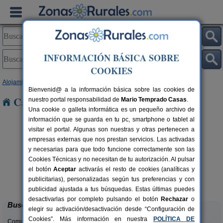
INFORMACIÓN BÁSICA SOBRE
COOKIES
Alojamientos
>
Aragón
>
Zaragoza
> Ariza
Bienvenid@ a la información básica sobre las cookies de
Casas Rurales cerca de Ariza
nuestro portal responsabilidad de
Mario Temprado Casas
.
Una cookie o galleta informática es un pequeño archivo de
información que se guarda en tu pc, smartphone o tablet al
visitar el portal. Algunas son nuestras y otras pertenecen a
empresas externas que nos prestan servicios. Las activadas
y necesarias para que todo funcione correctamente son las
Cookies Técnicas y no necesitan de tu autorización. Al pulsar
el botón
Aceptar
activarás el resto de cookies (analíticas y
Casa Rural Cuenta La Leyenda
rs.
6+4 pers.
publicitarias), personalizadas según tus preferencias y con
 €
35 €
Bulbuente (Zaragoza)
S
desde
publicidad ajustada a tus búsquedas. Estas últimas puedes
desactivarlas por completo pulsando el botón
Rechazar
o
Buscar
elegir su activación/desactivación desde “Configuración de
Cookies”. Más información en nuestra
POLÍTICA DE
Comunidades: