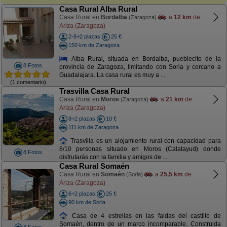
Casa Rural Alba Rural
Casa Rural en
Bordalba
a
12 km
de
(Zaragoza)
Ariza (Zaragoza)
2-8+2 plazas
25 €
150 km de Zaragoza
Alba Rural, situada en Bordalba, pueblecito de la
8 Fotos
provincia de Zaragoza, limitando con Soria y cercano a
Guadalajara. La casa rural es muy a ...
(1 comentario)
Trasvilla Casa Rural
Casa Rural en
Moros
a
21 km
de
(Zaragoza)
Ariza (Zaragoza)
8+2 plazas
10 €
111 km de Zaragoza
Trasvilla es un alojamiento rural con capacidad para
8/10 personas situado en Moros (Calatayud) donde
8 Fotos
disfrutarás con la familia y amigos de ...
Casa Rural Somaén
Casa Rural en
Somaén
a
25,5 km
de
(Soria)
Ariza (Zaragoza)
6+2 plazas
25 €
90 km de Soria
Casa de 4 estrellas en las faldas del castillo de
Somaén, dentro de un marco incomparable. Construida