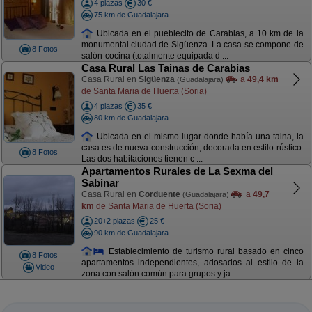
4 plazas
30 €
75 km de Guadalajara
Ubicada en el pueblecito de Carabias, a 10 km de la
monumental ciudad de Sigüenza. La casa se compone de
8 Fotos
salón-cocina (totalmente equipada d ...
Casa Rural Las Tainas de Carabias
Casa Rural en
Sigüenza
a
49,4 km
(Guadalajara)
de Santa Maria de Huerta (Soria)
4 plazas
35 €
80 km de Guadalajara
Ubicada en el mismo lugar donde había una taina, la
casa es de nueva construcción, decorada en estilo rústico.
8 Fotos
Las dos habitaciones tienen c ...
Apartamentos Rurales de La Sexma del
Sabinar
Casa Rural en
Corduente
a
49,7
(Guadalajara)
km
de Santa Maria de Huerta (Soria)
20+2 plazas
25 €
90 km de Guadalajara
Establecimiento de turismo rural basado en cinco
8 Fotos
apartamentos independientes, adosados al estilo de la
Video
zona con salón común para grupos y ja ...