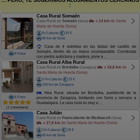
... PERO, TE SUGERIMOS ALOJAMIENTOS CERCANOS
:
Casa Rural Somaén
Casa Rural en
Somaén
a
14 km
de Santa
(Soria)
Maria de Huerta (Soria)
6+2 plazas
25 €
90 km de Soria
Casa de 4 estrellas en las faldas del castillo de
Somaén, dentro de un marco incomparable. Construida
8 Fotos
con piedra autóctona y madera, pone a ...
Casa Rural Alba Rural
Casa Rural en
Bordalba
a
18,8 km
de
(Zaragoza)
Santa Maria de Huerta (Soria)
2-8+2 plazas
25 €
150 km de Zaragoza
Alba Rural, situada en Bordalba, pueblecito de la
8 Fotos
provincia de Zaragoza, limitando con Soria y cercano a
Guadalajara. La casa rural es muy a ...
(1 comentario)
Casa Julián
Casa Rural en
Fuencaliente de Medinaceli
(Soria)
a
27,6 km
de Santa Maria de Huerta (Soria)
10+3 plazas
29 €
80 km de Soria