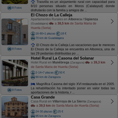
Trasvilla es un alojamiento rural con capacidad para
8/10 personas situado en Moros (Calatayud) donde
8 Fotos
disfrutarás con la familia y amigos de ...
El Chozo de La Calleja
Apartamentos Rurales en
Alboreca / Sigüenza
a
38,5 km
de Santa Maria de
(Guadalajara)
Huerta (Soria)
16-80+1 plazas
18 €
70 km de Guadalajara
El Chozo de la Calleja Las vacaciones que te mereces
8 Fotos
El Chozo de la Calleja se encuentra en Alboreca, una de
las 29 pedanías distribuidas po ...
Hotel Rural La Casona del Solanar
Hotel Rural en
Munébrega
a
39,3 km
(Zaragoza)
de Santa Maria de Huerta (Soria)
2-14+7 plazas
50 €
90 km de Zaragoza
Magnífica Casona del siglo XVI restaurada en el 2005.
La rehabilitación ha intentado poner en valor todas las
8 Fotos
aportaciones de la historia, r ...
Casa Grande
Casa Rural en
Villarroya de La Sierra
(Zaragoza)
a
39,5 km
de Santa Maria de Huerta (Soria)
24-30 plazas
25 €
95 km de Zaragoza