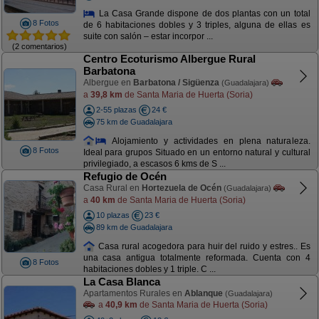
La Casa Grande dispone de dos plantas con un total
8 Fotos
de 6 habitaciones dobles y 3 triples, alguna de ellas es
suite con salón – estar incorpor ...
(2 comentarios)
Centro Ecoturismo Albergue Rural
Barbatona
Albergue en
Barbatona / Sigüenza
(Guadalajara)
a
39,8 km
de Santa Maria de Huerta (Soria)
2-55 plazas
24 €
75 km de Guadalajara
Alojamiento y actividades en plena naturaleza.
8 Fotos
Ideal para grupos Situado en un entorno natural y cultural
privilegiado, a escasos 6 kms de S ...
Refugio de Océn
Casa Rural en
Hortezuela de Océn
(Guadalajara)
a
40 km
de Santa Maria de Huerta (Soria)
10 plazas
23 €
89 km de Guadalajara
Casa rural acogedora para huir del ruido y estres.. Es
una casa antigua totalmente reformada. Cuenta con 4
8 Fotos
habitaciones dobles y 1 triple. C ...
La Casa Blanca
Apartamentos Rurales en
Ablanque
(Guadalajara)
a
40,9 km
de Santa Maria de Huerta (Soria)