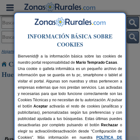
INFORMACIÓN BÁSICA SOBRE
COOKIES
Alojamientos
>
Castilla y León
>
Soria
> Santa Maria de Huerta
Bienvenid@ a la información básica sobre las cookies de
Casas Rurales cerca de Santa Maria de
nuestro portal responsabilidad de
Mario Temprado Casas
.
Una cookie o galleta informática es un pequeño archivo de
Huerta
información que se guarda en tu pc, smartphone o tablet al
visitar el portal. Algunas son nuestras y otras pertenecen a
empresas externas que nos prestan servicios. Las activadas
y necesarias para que todo funcione correctamente son las
Cookies Técnicas y no necesitan de tu autorización. Al pulsar
el botón
Aceptar
activarás el resto de cookies (analíticas y
publicitarias), personalizadas según tus preferencias y con
publicidad ajustada a tus búsquedas. Estas últimas puedes
El Nido del Mirlo
rs.
14 pers.
 €
35 €
Casarejos (Soria)
desde
desactivarlas por completo pulsando el botón
Rechazar
o
elegir su activación/desactivación desde “Configuración de
Cookies”. Más información en nuestra
POLÍTICA DE
Buscar