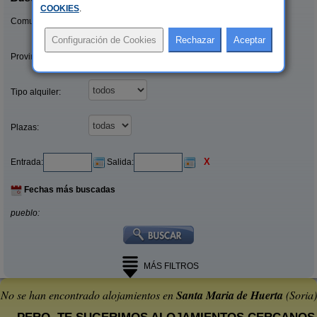
COOKIES
.
Comunidades:
Provincias/Islas:
Tipo alquiler:
Plazas:
X
Entrada:
Salida:
Fechas más buscadas
pueblo:
MÁS FILTROS
No se han encontrado alojamientos en
Santa Maria de Huerta
(Soria)