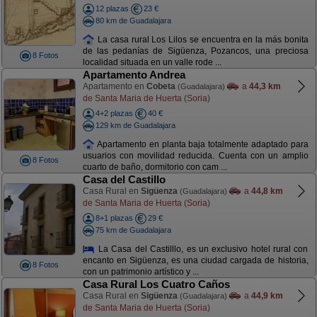
12 plazas
23 €
80 km de Guadalajara
La casa rural Los Lilos se encuentra en la más bonita
de las pedanías de Sigüenza, Pozancos, una preciosa
8 Fotos
localidad situada en un valle rode ...
Apartamento Andrea
Apartamento en
Cobeta
a
44,3 km
(Guadalajara)
de Santa Maria de Huerta (Soria)
4+2 plazas
40 €
129 km de Guadalajara
Apartamento en planta baja totalmente adaptado para
usuarios con movilidad reducida. Cuenta con un amplio
8 Fotos
cuarto de baño, dormitorio con cam ...
Casa del Castillo
Casa Rural en
Sigüenza
a
44,8 km
(Guadalajara)
de Santa Maria de Huerta (Soria)
8+1 plazas
29 €
75 km de Guadalajara
La Casa del Castilllo, es un exclusivo hotel rural con
encanto en Sigüenza, es una ciudad cargada de historia,
8 Fotos
con un patrimonio artístico y ...
Casa Rural Los Cuatro Caños
Casa Rural en
Sigüenza
a
44,9 km
(Guadalajara)
de Santa Maria de Huerta (Soria)