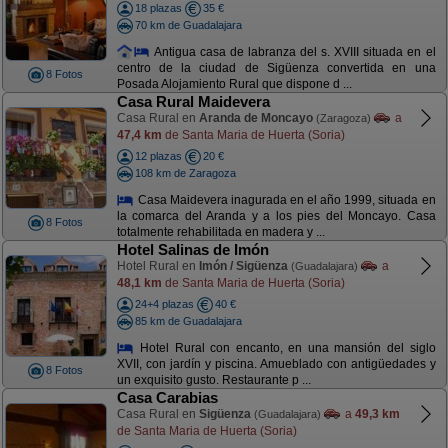
18 plazas
35 €
70 km de Guadalajara
Antigua casa de labranza del s. XVIII situada en el
centro de la ciudad de Sigüenza convertida en una
8 Fotos
Posada Alojamiento Rural que dispone d ...
Casa Rural Maidevera
Casa Rural en
Aranda de Moncayo
a
(Zaragoza)
47,4 km
de Santa Maria de Huerta (Soria)
12 plazas
20 €
108 km de Zaragoza
Casa Maidevera inagurada en el año 1999, situada en
la comarca del Aranda y a los pies del Moncayo. Casa
8 Fotos
totalmente rehabilitada en madera y ...
Hotel Salinas de Imón
Hotel Rural en
Imón / Sigüenza
a
(Guadalajara)
48,1 km
de Santa Maria de Huerta (Soria)
24+4 plazas
40 €
85 km de Guadalajara
Hotel Rural con encanto, en una mansión del siglo
XVII, con jardín y piscina. Amueblado con antigüedades y
8 Fotos
un exquisito gusto. Restaurante p ...
Casa Carabias
Casa Rural en
Sigüenza
a
49,3 km
(Guadalajara)
de Santa Maria de Huerta (Soria)