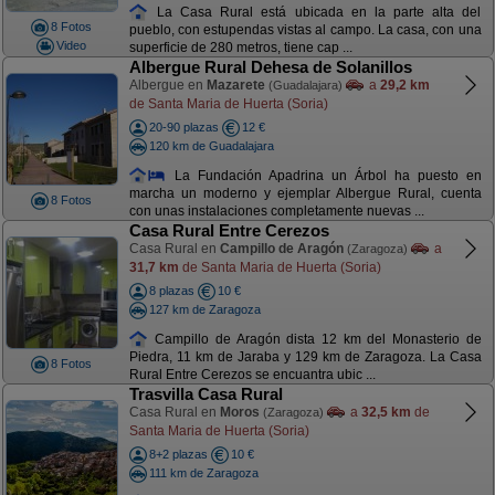
La Casa Rural está ubicada en la parte alta del
8 Fotos
pueblo, con estupendas vistas al campo. La casa, con una
Video
superficie de 280 metros, tiene cap ...
Albergue Rural Dehesa de Solanillos
Albergue en
Mazarete
a
29,2 km
(Guadalajara)
de Santa Maria de Huerta (Soria)
20-90 plazas
12 €
120 km de Guadalajara
La Fundación Apadrina un Árbol ha puesto en
marcha un moderno y ejemplar Albergue Rural, cuenta
8 Fotos
con unas instalaciones completamente nuevas ...
Casa Rural Entre Cerezos
Casa Rural en
Campillo de Aragón
a
(Zaragoza)
31,7 km
de Santa Maria de Huerta (Soria)
8 plazas
10 €
127 km de Zaragoza
Campillo de Aragón dista 12 km del Monasterio de
Piedra, 11 km de Jaraba y 129 km de Zaragoza. La Casa
8 Fotos
Rural Entre Cerezos se encuantra ubic ...
Trasvilla Casa Rural
Casa Rural en
Moros
a
32,5 km
de
(Zaragoza)
Santa Maria de Huerta (Soria)
8+2 plazas
10 €
111 km de Zaragoza