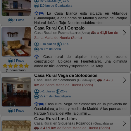
40+2 plazas
12 €
110 km de Guadalajara
La Casa Blanca está situada en Ablanque
(Guadalajara) a dos horas de Madrid y dentro del Parque
8 Fotos
Natural del Alto Tajo. Nuestro establecimien ...
Casa Rural Ca´l Gonzalo
Casa Rural en
Fuentelcarro
a
41,5 km
de
(Soria)
Santa Maria de Huerta (Soria)
2-10 plazas
17 €
30 km de Soria
Casa rural de alquiler íntegro, de reciente
8 Fotos
construcción. Ubicada en Fuentelcarro, una diminuta
aldea de fácil acceso y supertranquila. Muy ...
(1 comentario)
Casa Rural Vega de Sotodosos
Casa Rural en
Sotodosos
a
42,2
(Guadalajara)
km
de Santa Maria de Huerta (Soria)
8+1 plazas
25 €
95 km de Guadalajara
Casa rural Vega de Sotodosos en la provincia de
Guadalajara, a hora y media de Madrid. A las puertas del
8 Fotos
Parque Natural del Alto Tajo, infin ...
Casa Rural Los Lilos
Casa Rural en
Siguenza / Pozancos
(Guadalajara)
a
43,9 km
de Santa Maria de Huerta (Soria)