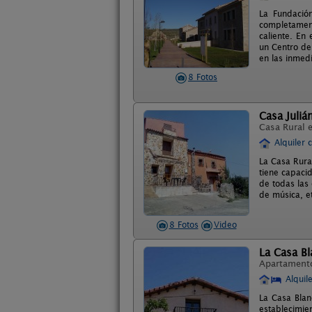
La Fundació
completamen
caliente. En 
un Centro de 
en las inmed
8 Fotos
Casa Juliá
Casa Rural 
Alquiler 
La Casa Rura
tiene capaci
de todas las
de música, e
8 Fotos
Video
La Casa Bl
Apartament
Alquil
La Casa Blan
establecimie