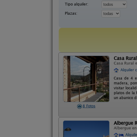
Tipo alquiler:
Plazas:
Casa Rura
Casa Rural 
Alquiler 
Casa de 4 es
madera, pone
visitar local
platos de la
un abanico d
8 Fotos
Albergue R
Albergue e
Alquil