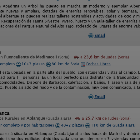
n Apadrina un Árbol ha puesto en marcha un moderno y ejemplar Albergu
te nuevas y amplias, dotadas de energías renovables, solar y biomasa,
el albergue se pueden realizar talleres sostenibles y actividades de ocio y m
Recuperación de Fauna Silvestre, vivero, huerto y un aula-taller de energías
iaciones del Parque Natural del Alto Tajo, rodeado de lugares de enorme valor
Email
n
en
Fuencaliente de Medinaceli
(Soria)
a
23,6 km
de Judes (Soria)
completo
10+3 plazas
80 km de Soria
Fechas Libres
l está ubicada en la parte alta del pueblo, con estupendas vistas al campo. 
dad para 11 personas. Es un lugar perfecto para disfrutar de la tranquilida
 comodidades. Dispone de Barbacoa, calefacción, 3 baños, 1 aseo y sala de j
tc. Pueblo aislado del ruido y de la contaminación, muy bien comunicado, a ta
Email
anca
os Rurales en
Ablanque
(Guadalajara)
a
25,7 km
de Judes (Soria)
er completo y por habitaciones
40+2 plazas
110 km de Guadalajara
ca está situada en Ablanque (Guadalajara) a dos horas de Madrid y dentro 
nto tiene dos edificios, divididos cada uno por dentro en 3 viviendas comp