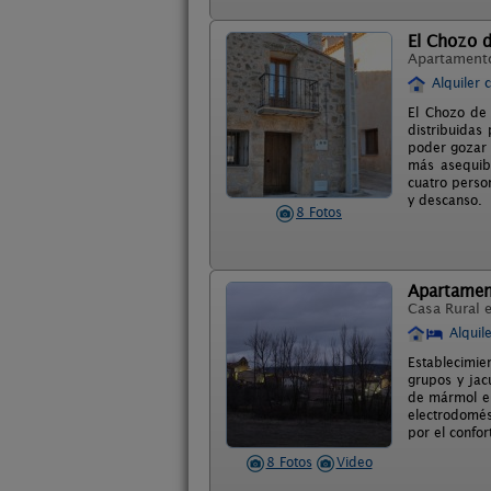
El Chozo d
Apartament
Alquiler 
El Chozo de 
distribuidas
poder gozar 
más asequib
cuatro perso
y descanso.
8 Fotos
Apartamen
Casa Rural 
Alquil
Establecimie
grupos y jac
de mármol en
electrodomés
por el confor
8 Fotos
Video