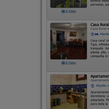
edificio ind
personas, pa
8 Fotos
Casa Rura
Casa Rural 
Alquil
Casa rural V
Tajo, infinid
tranquilo. A
planta alta,
compañía ni f
8 Fotos
Apartamen
Apartament
Alquiler 
Apartamento
dormitorio 
adaptada. Pl
para toda la 