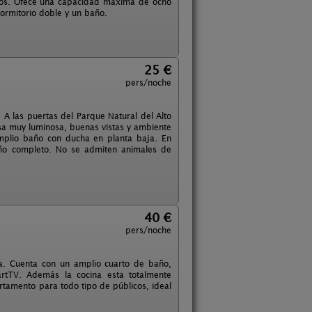
ados. Ofece una capacidad máxima de ocho
dormitorio doble y un baño.
25 €
pers/noche
A las puertas del Parque Natural del Alto
Casa muy luminosa, buenas vistas y ambiente
amplio baño con ducha en planta baja. En
año completo. No se admiten animales de
40 €
pers/noche
a. Cuenta con un amplio cuarto de baño,
artTV. Además la cocina esta totalmente
rtamento para todo tipo de públicos, ideal