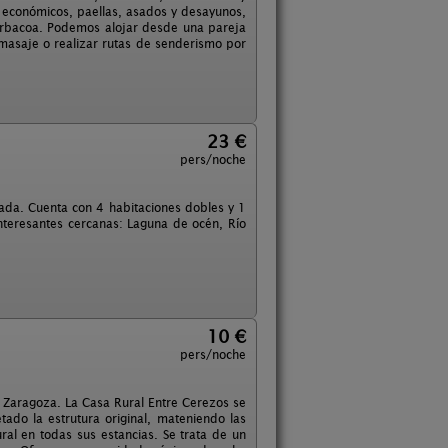
económicos, paellas, asados y desayunos,
barbacoa. Podemos alojar desde una pareja
masaje o realizar rutas de senderismo por
23 €
pers/noche
mada. Cuenta con 4 habitaciones dobles y 1
nteresantes cercanas: Laguna de océn, Río
10 €
pers/noche
Zaragoza. La Casa Rural Entre Cerezos se
ado la estrutura original, mateniendo las
al en todas sus estancias. Se trata de un