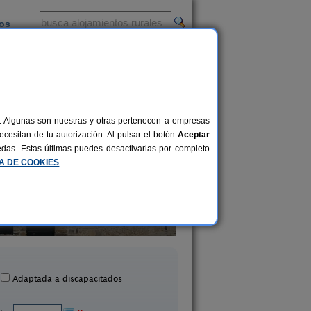
ios
-
al. Algunas son nuestras y otras pertenecen a empresas
cesitan de tu autorización. Al pulsar el botón
Aceptar
uedas. Estas últimas puedes desactivarlas por completo
CA DE COOKIES
.
Posada Cabaña Real de
18+2 pers.
25 €
Carreteros
La Plazuela
desde
Casarejos (Soria)
Morcuera (Soria)
Adaptada a discapacitados