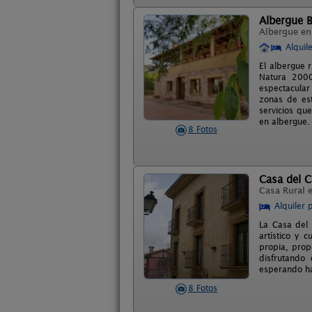
Albergue 
Albergue e
Alquil
El albergue 
Natura 2000
espectacular
zonas de est
servicios qu
en albergue.
8 Fotos
Casa del C
Casa Rural 
Alquiler 
La Casa del 
artístico y 
propia, prop
disfrutando
esperando ha
8 Fotos