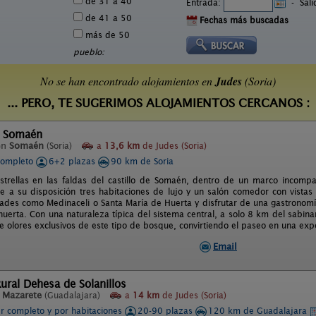
de 31 a 40
Entrada:
-
Sal
de 41 a 50
Fechas más buscadas
más de 50
pueblo:
No se han encontrado alojamientos en
Judes
(Soria)
... PERO, TE SUGERIMOS ALOJAMIENTOS CERCANOS :
l Somaén
en
Somaén
(Soria)
a
13,6 km
de Judes (Soria)
completo
6+2 plazas
90 km de Soria
trellas en las faldas del castillo de Somaén, dentro de un marco incompa
 a su disposición tres habitaciones de lujo y un salón comedor con vistas a
idades como Medinaceli o Santa María de Huerta y disfrutar de una gastronomí
 huerta. Con una naturaleza típica del sistema central, a solo 8 km del sab
e olores exclusivos de este tipo de bosque, convirtiendo el paseo en una exp
Email
ural Dehesa de Solanillos
n
Mazarete
(Guadalajara)
a
14 km
de Judes (Soria)
er completo y por habitaciones
20-90 plazas
120 km de Guadalajara