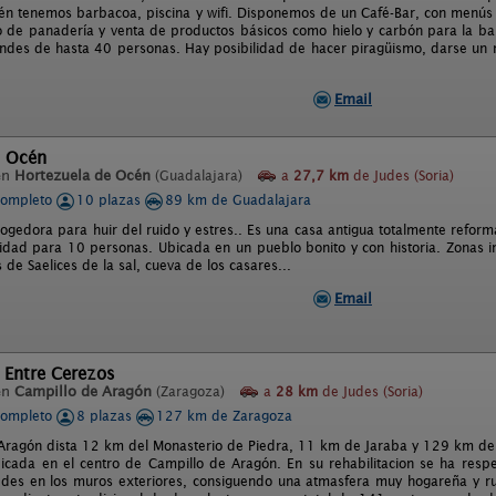
n tenemos barbacoa, piscina y wifi. Disponemos de un Café-Bar, con menús 
io de panadería y venta de productos básicos como hielo y carbón para la 
ndes de hasta 40 personas. Hay posibilidad de hacer piragüismo, darse un 
Email
e Océn
en
Hortezuela de Océn
(Guadalajara)
a
27,7 km
de Judes (Soria)
completo
10 plazas
89 km de Guadalajara
cogedora para huir del ruido y estres.. Es una casa antigua totalmente refor
cidad para 10 personas. Ubicada en un pueblo bonito y con historia. Zonas i
s de Saelices de la sal, cueva de los casares...
Email
 Entre Cerezos
en
Campillo de Aragón
(Zaragoza)
a
28 km
de Judes (Soria)
completo
8 plazas
127 km de Zaragoza
Aragón dista 12 km del Monasterio de Piedra, 11 km de Jaraba y 129 km de 
icada en el centro de Campillo de Aragón. En su rehabilitacion se ha respet
des en los muros exteriores, consiguendo una atmasfera muy hogareña y rur