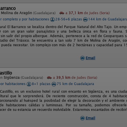
Barranco
n
Molina de Aragón
(Guadalajara)
a
37,1 km
de Judes (Soria)
er completo y por habitaciones
28-56+6 plazas
144 km de Guadalajar
rural El Barranco se localiza dentro del Parque Natural del Alto Tajo. Un em
 con un gran valor paisajístico y una belleza única en flora y fauna. S
 sin salir del propio albergue. Además, pertenece a la red de Geoparques si
udio del Triásico. Se encuentra a tan solo 7 km de Molina de Aragón, con
e pueda necesitar. Un complejo con más de 2 hectáreas y capacidad para 15
Email
astillo
en
Sigüenza
(Guadalajara)
a
39,5 km
de Judes (Soria)
por habitaciones
8+1 plazas
75 km de Guadalajara
Castilllo, es un exclusivo hotel rural con encanto en Sigüenza, es una ciud
cultural que le sorprenderá. De reciente construcción, consta de 4 habita
orcionando al huésped la posibidad de elegir la decoración y el ambiente
 de habitaciones cálidas y luminosas. Por su tamaño, podemos ofrecerl
cer de su estancia un recuerdo inolvidable. Estaremos escantados de recibir
Email