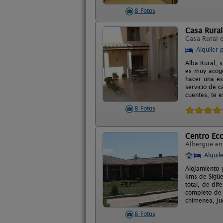
8 Fotos
Casa Rural
Casa Rural 
Alquiler 
Alba Rural, 
es muy acoge
hacer una es
servicio de c
cuentes, te 
8 Fotos
Centro Ec
Albergue e
Alquil
Alojamiento 
kms de Sigüe
total, de di
completo de 
chimenea, jue
8 Fotos