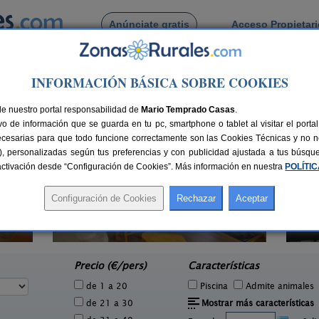
Anúnciate gratis
Acceso Propietar
Busca por pueblo
INFORMACIÓN BÁSICA SOBRE COOKIES
s
de Judes
de nuestro portal responsabilidad de
Mario Temprado Casas
.
o de información que se guarda en tu pc, smartphone o tablet al visitar el port
ecesarias para que todo funcione correctamente son las Cookies Técnicas y no ne
rias), personalizadas según tus preferencias y con publicidad ajustada a tus búsq
sactivación desde “Configuración de Cookies”. Más información en nuestra
POLÍTI
Casa Rural Julito
1 pers.
8-16 pers.
75 €
25 €
Garray (Soria)
e
desde
Precio (€/pers)
Características
de 1 a 20
Piscina
Admite animales
de 21 a 30
Mostrar más características