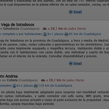
ependiente y tradicional de dos plantas, con un total de 141 metros cuadr
ra lo cual disponemos en la planta inferior de un salon comedor, cocina, un 
Email
l Vega de Sotodosos
en
Sotodosos
(Guadalajara)
a
29,1 km
de Judes (Soria)
er completo y por habitaciones
8+1 plazas
95 km de Guadalajara
ega de Sotodosos en la provincia de Guadalajara, a hora y media de Madrid. 
ad de paseos, rutas, visitas culturales y gastronómicas en los alrededores. 
mplia coina totalmente equipada y magnífica terraza. Habitación doble y 
 cuenta con 6 habitaciones con cama doble, una individual y cuarto de b
umar en el interior de la vivienda. Consultar disponibilidad y precios.
Email
to Andrea
o en
Cobeta
(Guadalajara)
a
29,1 km
de Judes (Soria)
completo
4+2 plazas
129 km de Guadalajara
 en planta baja totalmente adaptado para usuarios con movilidad reducid
con camas individuales, y salón comedor con sofá cama, WIFI gratis, Sm
anta baja con acceso privado y vistas al patio exclusivo de la propiedad. Apa
familia, acepta mascotas bajo petición.