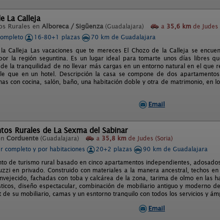
e La Calleja
os Rurales en
Alboreca / Sigüenza
(Guadalajara)
a
35,6 km
de Judes 
completo
16-80+1 plazas
70 km de Guadalajara
la Calleja Las vacaciones que te mereces El Chozo de la Calleja se encue
 por la región seguntina. Es un lugar ideal para tomarte unos días libres q
de la tranquilidad de no llevar más cargas en un entorno natural en el que 
le que en un hotel. Descripción la casa se compone de dos apartamento
nas con cocina, salón, baño, una habitación doble y otra de matrimonio, en lo
Email
tos Rurales de La Sexma del Sabinar
en
Corduente
(Guadalajara)
a
35,8 km
de Judes (Soria)
er completo y por habitaciones
20+2 plazas
90 km de Guadalajara
nto de turismo rural basado en cinco apartamentos independientes, adosados 
uzzi en privado. Construido con materiales a la manera ancestral, techos 
vejecido, fachadas con toba y calcárea de la zona, tarima de olmo en las ha
ticos, diseño espectacular, combinación de mobiliario antiguo y moderno de
t de su mobiliario, camas y un esntorno tranquilo con todos los servicios y ám
Email