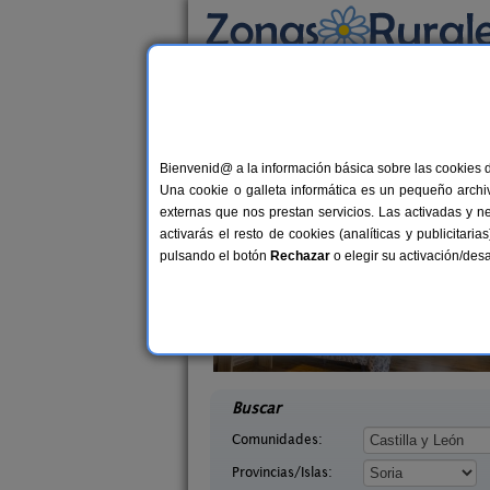
Busca por alojamiento
Alojamientos
>
Castilla y León
>
Soria
> Jude
Casas Rurales cerca 
Bienvenid@ a la información básica sobre las cookies 
Una cookie o galleta informática es un pequeño archiv
externas que nos prestan servicios. Las activadas y n
activarás el resto de cookies (analíticas y publicita
pulsando el botón
Rechazar
o elegir su activación/de
 Mirlo
La Galiana Loft Nature
14 pers.
2+
35 €
Soria)
Casarejos (Soria)
desde
desd
Buscar
Comunidades:
Provincias/Islas: