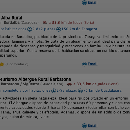
Email
 Alba Rural
en
Bordalba
(Zaragoza)
a
33,3 km
de Judes (Soria)
por habitaciones
2-8+2 plazas
150 km de Zaragoza
situada en Bordalba, pueblecito de la provincia de Zaragoza, limitando con So
dora, luminosa y amplia. Se trata de un alojamiento rural ideal para disfru
capada de descanso y tranquilidad y vacaciones en familia. En AlbaRural e
alidad superior. Con la reserva de la habitación se ofrece un nutrido desayuno
esperamos.
Email
(1 comentario)
oturismo Albergue Rural Barbatona
n
Barbatona / Sigüenza
(Guadalajara)
a
33,5 km
de Judes (Soria)
er completo y por habitaciones
2-55 plazas
75 km de Guadalajara
y actividades en plena naturaleza. Ideal para grupos Situado en un entorno na
nza. El Albergue dispone de capacidad para unas 60 personas y cuenta con u
ferentes capacidades (desde 2 hasta 10 personas) y todas ellas con baño c
cama, agua caliente y calefacción. Además, dispone de un edificio de zonas
gos, euipo de música, tv etc...
Email