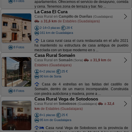
8 Fotos
apartamentos. Ofrecemos el servicio de desayuno, comida
y cena. Tenemos zona de terraza y bar. No ...
La Casa El Cura
Casa Rural en
Campillo de Dueñas
(Guadalajara)
a
31,6 km
de Estables (Guadalajara)
2-14+3 plazas
28 €
161 km de Guadalajara
La casa rural casa el cura restaurada en el año 2021
ha mantenido su estructura de casa antigua de pueblo
8 Fotos
mezclada con un toque moderno en s ...
Casa Rural Somaén
Casa Rural en
Somaén
a
31,9 km
de
(Soria)
Estables (Guadalajara)
6+2 plazas
25 €
90 km de Soria
Casa de 4 estrellas en las faldas del castillo de
Somaén, dentro de un marco incomparable. Construida
8 Fotos
con piedra autóctona y madera, pone a ...
Casa Rural Vega de Sotodosos
Casa Rural en
Sotodosos
a
32,4
(Guadalajara)
km
de Estables (Guadalajara)
8+1 plazas
25 €
95 km de Guadalajara
Casa rural Vega de Sotodosos en la provincia de