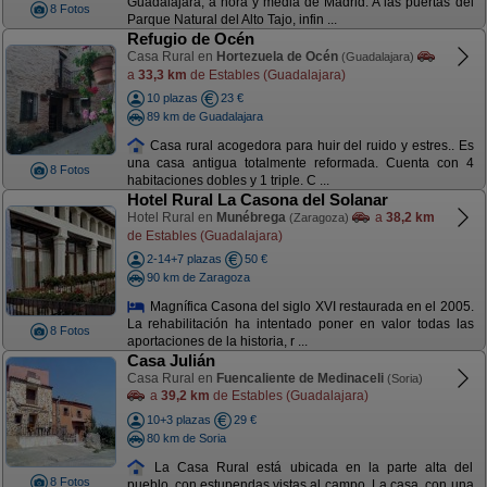
Guadalajara, a hora y media de Madrid. A las puertas del
8 Fotos
Parque Natural del Alto Tajo, infin ...
Refugio de Océn
Casa Rural en
Hortezuela de Océn
(Guadalajara)
a
33,3 km
de Estables (Guadalajara)
10 plazas
23 €
89 km de Guadalajara
Casa rural acogedora para huir del ruido y estres.. Es
una casa antigua totalmente reformada. Cuenta con 4
8 Fotos
habitaciones dobles y 1 triple. C ...
Hotel Rural La Casona del Solanar
Hotel Rural en
Munébrega
a
38,2 km
(Zaragoza)
de Estables (Guadalajara)
2-14+7 plazas
50 €
90 km de Zaragoza
Magnífica Casona del siglo XVI restaurada en el 2005.
La rehabilitación ha intentado poner en valor todas las
8 Fotos
aportaciones de la historia, r ...
Casa Julián
Casa Rural en
Fuencaliente de Medinaceli
(Soria)
a
39,2 km
de Estables (Guadalajara)
10+3 plazas
29 €
80 km de Soria
La Casa Rural está ubicada en la parte alta del
8 Fotos
pueblo, con estupendas vistas al campo. La casa, con una