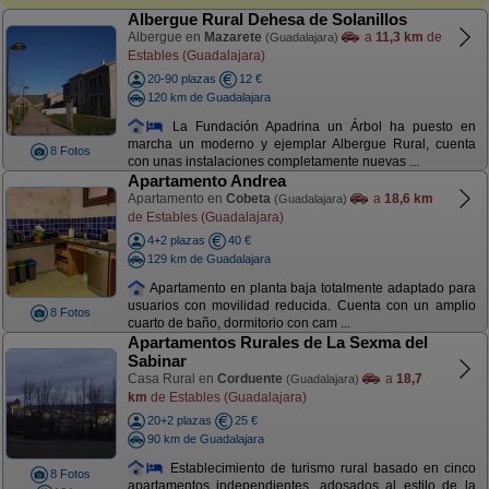
Albergue Rural Dehesa de Solanillos
Albergue en
Mazarete
a
11,3 km
de
(Guadalajara)
Estables (Guadalajara)
20-90 plazas
12 €
120 km de Guadalajara
La Fundación Apadrina un Árbol ha puesto en
marcha un moderno y ejemplar Albergue Rural, cuenta
8 Fotos
con unas instalaciones completamente nuevas ...
Apartamento Andrea
Apartamento en
Cobeta
a
18,6 km
(Guadalajara)
de Estables (Guadalajara)
4+2 plazas
40 €
129 km de Guadalajara
Apartamento en planta baja totalmente adaptado para
usuarios con movilidad reducida. Cuenta con un amplio
8 Fotos
cuarto de baño, dormitorio con cam ...
Apartamentos Rurales de La Sexma del
Sabinar
Casa Rural en
Corduente
a
18,7
(Guadalajara)
km
de Estables (Guadalajara)
20+2 plazas
25 €
90 km de Guadalajara
Establecimiento de turismo rural basado en cinco
8 Fotos
apartamentos independientes, adosados al estilo de la