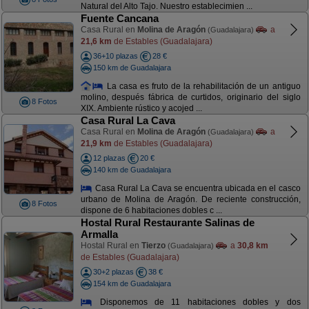
Natural del Alto Tajo. Nuestro establecimien ...
Fuente Cancana
Casa Rural en
Molina de Aragón
a
(Guadalajara)
21,6 km
de Estables (Guadalajara)
36+10 plazas
28 €
150 km de Guadalajara
La casa es fruto de la rehabilitación de un antiguo
molino, después fábrica de curtidos, originario del siglo
8 Fotos
XIX. Ambiente rústico y acojed ...
Casa Rural La Cava
Casa Rural en
Molina de Aragón
a
(Guadalajara)
21,9 km
de Estables (Guadalajara)
12 plazas
20 €
140 km de Guadalajara
Casa Rural La Cava se encuentra ubicada en el casco
urbano de Molina de Aragón. De reciente construcción,
8 Fotos
dispone de 6 habitaciones dobles c ...
Hostal Rural Restaurante Salinas de
Armalla
Hostal Rural en
Tierzo
a
30,8 km
(Guadalajara)
de Estables (Guadalajara)
30+2 plazas
38 €
154 km de Guadalajara
Disponemos de 11 habitaciones dobles y dos