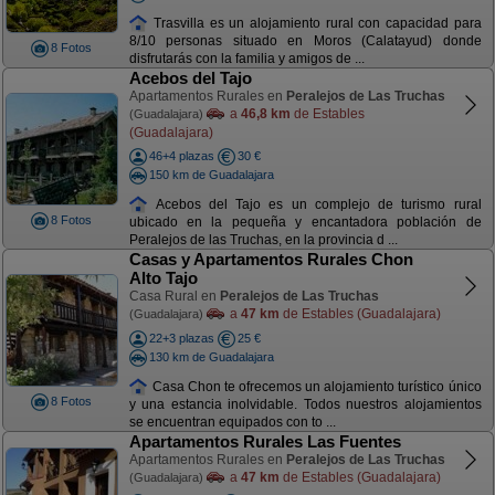
Trasvilla es un alojamiento rural con capacidad para
8/10 personas situado en Moros (Calatayud) donde
8 Fotos
disfrutarás con la familia y amigos de ...
Acebos del Tajo
Apartamentos Rurales en
Peralejos de Las Truchas
a
46,8 km
de Estables
(Guadalajara)
(Guadalajara)
46+4 plazas
30 €
150 km de Guadalajara
Acebos del Tajo es un complejo de turismo rural
8 Fotos
ubicado en la pequeña y encantadora población de
Peralejos de las Truchas, en la provincia d ...
Casas y Apartamentos Rurales Chon
Alto Tajo
Casa Rural en
Peralejos de Las Truchas
a
47 km
de Estables (Guadalajara)
(Guadalajara)
22+3 plazas
25 €
130 km de Guadalajara
Casa Chon te ofrecemos un alojamiento turístico único
8 Fotos
y una estancia inolvidable. Todos nuestros alojamientos
se encuentran equipados con to ...
Apartamentos Rurales Las Fuentes
Apartamentos Rurales en
Peralejos de Las Truchas
a
47 km
de Estables (Guadalajara)
(Guadalajara)