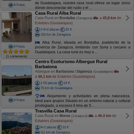
de Guadalajara, nuestra casa rural ofrece un lugar único
8 Fotos
dónde desconectar del ruido y el ...
Casa Rural Alba Rural
Casa Rural en
Bordalba
a
45,8 km
de
(Zaragoza)
Estables (Guadalajara)
2-8+2 plazas
25 €
150 km de Zaragoza
Alba Rural, situada en Bordalba, pueblecito de la
8 Fotos
provincia de Zaragoza, limitando con Soria y cercano a
Guadalajara. La casa rural es muy a ...
(1 comentario)
Centro Ecoturismo Albergue Rural
Barbatona
Albergue en
Barbatona / Sigüenza
(Guadalajara)
a
46,1 km
de Estables (Guadalajara)
2-55 plazas
24 €
75 km de Guadalajara
Alojamiento y actividades en plena naturaleza.
8 Fotos
Ideal para grupos Situado en un entorno natural y cultural
privilegiado, a escasos 6 kms de S ...
Trasvilla Casa Rural
Casa Rural en
Moros
a
46,4 km
de
(Zaragoza)
Estables (Guadalajara)
8+2 plazas
10 €
111 km de Zaragoza