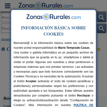
INFORMACIÓN BÁSICA SOBRE
COOKIES
Alojamientos
>
Castilla-La Mancha
>
Guadalajara
> Estables
Bienvenid@ a la información básica sobre las cookies de
Casas Rurales cerca de Estables
nuestro portal responsabilidad de
Mario Temprado Casas
.
Una cookie o galleta informática es un pequeño archivo de
información que se guarda en tu pc, smartphone o tablet al
visitar el portal. Algunas son nuestras y otras pertenecen a
empresas externas que nos prestan servicios. Las activadas
y necesarias para que todo funcione correctamente son las
Cookies Técnicas y no necesitan de tu autorización. Al pulsar
el botón
Aceptar
activarás el resto de cookies (analíticas y
Casa Rural El Molino del Serio
rs.
6-22+2 pers.
publicitarias), personalizadas según tus preferencias y con
 €
30 €
Cañamares (Guadalajara)
desde
publicidad ajustada a tus búsquedas. Estas últimas puedes
desactivarlas por completo pulsando el botón
Rechazar
o
Buscar
elegir su activación/desactivación desde “Configuración de
Cookies”. Más información en nuestra
POLÍTICA DE
Comunidades: