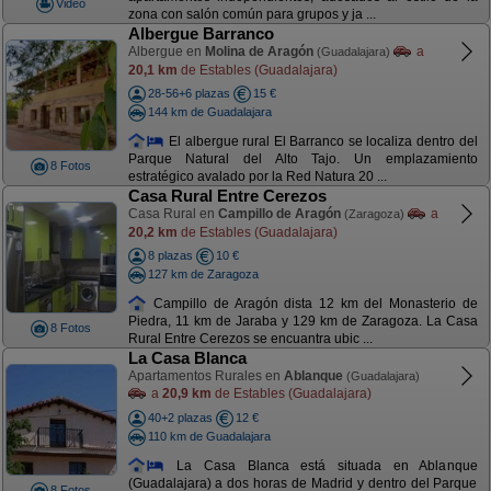
Video
zona con salón común para grupos y ja ...
Albergue Barranco
Albergue en
Molina de Aragón
a
(Guadalajara)
20,1 km
de Estables (Guadalajara)
28-56+6 plazas
15 €
144 km de Guadalajara
El albergue rural El Barranco se localiza dentro del
Parque Natural del Alto Tajo. Un emplazamiento
8 Fotos
estratégico avalado por la Red Natura 20 ...
Casa Rural Entre Cerezos
Casa Rural en
Campillo de Aragón
a
(Zaragoza)
20,2 km
de Estables (Guadalajara)
8 plazas
10 €
127 km de Zaragoza
Campillo de Aragón dista 12 km del Monasterio de
Piedra, 11 km de Jaraba y 129 km de Zaragoza. La Casa
8 Fotos
Rural Entre Cerezos se encuantra ubic ...
La Casa Blanca
Apartamentos Rurales en
Ablanque
(Guadalajara)
a
20,9 km
de Estables (Guadalajara)
40+2 plazas
12 €
110 km de Guadalajara
La Casa Blanca está situada en Ablanque
(Guadalajara) a dos horas de Madrid y dentro del Parque
8 Fotos