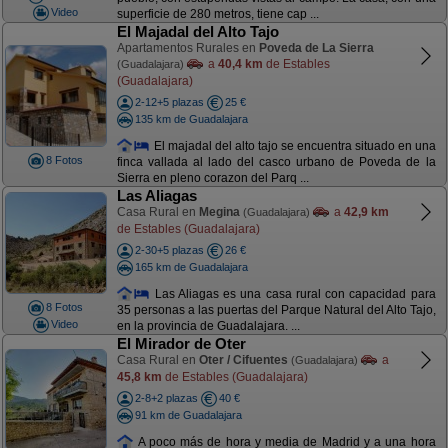
Video
superficie de 280 metros, tiene cap ...
El Majadal del Alto Tajo
Apartamentos Rurales en
Poveda de La Sierra
a
40,4 km
de Estables
(Guadalajara)
(Guadalajara)
2-12+5 plazas
25 €
135 km de Guadalajara
El majadal del alto tajo se encuentra situado en una
8 Fotos
finca vallada al lado del casco urbano de Poveda de la
Sierra en pleno corazon del Parq ...
Las Aliagas
Casa Rural en
Megina
a
42,9 km
(Guadalajara)
de Estables (Guadalajara)
2-30+5 plazas
26 €
165 km de Guadalajara
Las Aliagas es una casa rural con capacidad para
8 Fotos
35 personas a las puertas del Parque Natural del Alto Tajo,
Video
en la provincia de Guadalajara. ...
El Mirador de Oter
Casa Rural en
Oter / Cifuentes
a
(Guadalajara)
45,8 km
de Estables (Guadalajara)
2-8+2 plazas
40 €
91 km de Guadalajara
A poco más de hora y media de Madrid y a una hora