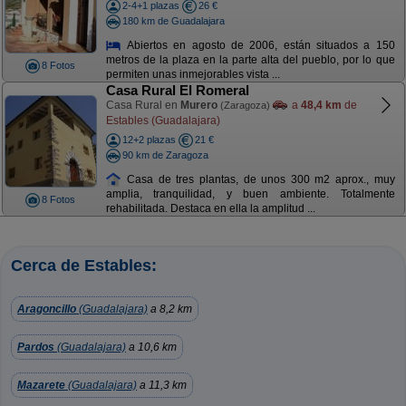
2-4+1 plazas
26 €
180 km de Guadalajara
Abiertos en agosto de 2006, están situados a 150
metros de la plaza en la parte alta del pueblo, por lo que
8 Fotos
permiten unas inmejorables vista ...
Casa Rural El Romeral
Casa Rural en
Murero
a
48,4 km
de
(Zaragoza)
Estables (Guadalajara)
12+2 plazas
21 €
90 km de Zaragoza
Casa de tres plantas, de unos 300 m2 aprox., muy
amplia, tranquilidad, y buen ambiente. Totalmente
8 Fotos
rehabilitada. Destaca en ella la amplitud ...
Cerca de Estables:
Aragoncillo
(Guadalajara)
a 8,2 km
Pardos
(Guadalajara)
a 10,6 km
Mazarete
(Guadalajara)
a 11,3 km