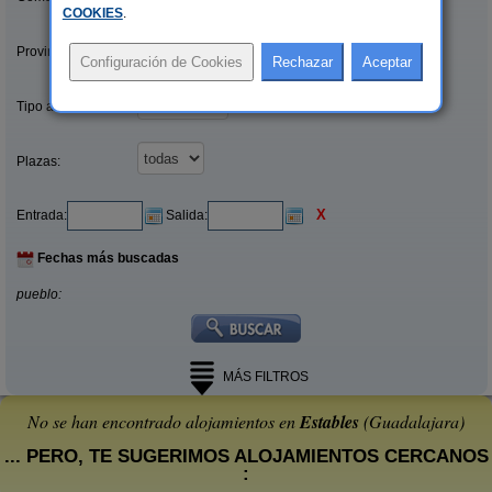
COOKIES
.
Provincias/Islas:
Tipo alquiler:
Plazas:
X
Entrada:
Salida:
Fechas más buscadas
pueblo:
MÁS FILTROS
No se han encontrado alojamientos en
Estables
(Guadalajara)
... PERO, TE SUGERIMOS ALOJAMIENTOS CERCANOS
: