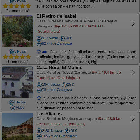
8 Fotos
de 6 habitaciones dobles y 3 triples, alguna de ellas es
suite con salón – estar incorpor ...
(2 comentarios)
El Retiro de Isabel
Casa Rural en
Embid de la Ribera / Calatayud
a
43,5 km
de Fuentelsaz
(Zaragoza)
(Guadalajara)
9+2 plazas
20 €
82 km de Zaragoza
8 Fotos
Casa de 3 habitaciones cada una con baño
particular, toallas, gel y secador de pelo, (Todas con vistas
(1 comentario)
a la campiña). Cocina con vitro, frig ...
Casa Rural El Molino
Casa Rural en
Tobed
a
46,4 km
de
(Zaragoza)
Fuentelsaz (Guadalajara)
10+4 plazas
25 €
78 km de Zaragoza
¿Te cansas de vivir entre cuatro paredes?, ¿Quieres
8 Fotos
olvidar los centros comerciales durante una temporada?,
Video
¿Te gustan los paseos por la mon ...
Las Aliagas
Casa Rural en
Megina
a
48,6 km
(Guadalajara)
de Fuentelsaz (Guadalajara)
2-30+5 plazas
26 €
165 km de Guadalajara