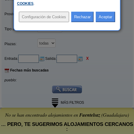
COOKIES
.
Provincias/Islas:
Tipo alquiler:
Plazas:
X
Entrada:
Salida:
Fechas más buscadas
pueblo:
MÁS FILTROS
No se han encontrado alojamientos en
Fuentelsaz
(Guadalajara)
... PERO, TE SUGERIMOS ALOJAMIENTOS CERCANOS
: