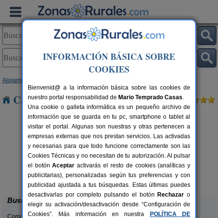
INFORMACIÓN BÁSICA SOBRE
COOKIES
Alojamientos
>
Castilla-La Mancha
>
Guadalajara
> Fuentelsaz
Bienvenid@ a la información básica sobre las cookies de
Casas Rurales cerca de Fuentelsaz
nuestro portal responsabilidad de
Mario Temprado Casas
.
Una cookie o galleta informática es un pequeño archivo de
información que se guarda en tu pc, smartphone o tablet al
visitar el portal. Algunas son nuestras y otras pertenecen a
empresas externas que nos prestan servicios. Las activadas
y necesarias para que todo funcione correctamente son las
Cookies Técnicas y no necesitan de tu autorización. Al pulsar
el botón
Aceptar
activarás el resto de cookies (analíticas y
Albergue Rural El Autillo
rs.
6-160+5 pers.
publicitarias), personalizadas según tus preferencias y con
 €
17 €
Orea (Guadalajara)
desde
publicidad ajustada a tus búsquedas. Estas últimas puedes
desactivarlas por completo pulsando el botón
Rechazar
o
Buscar
elegir su activación/desactivación desde “Configuración de
Cookies”. Más información en nuestra
POLÍTICA DE
Comunidades: