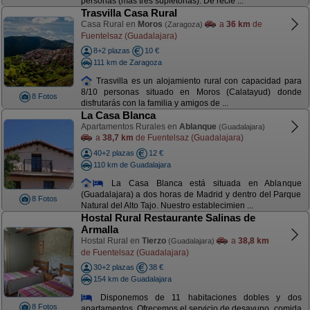
personas (más tres supletorias). De recie ...
Trasvilla Casa Rural
Casa Rural en
Moros
a
36 km
de
(Zaragoza)
Fuentelsaz (Guadalajara)
8+2 plazas
10 €
111 km de Zaragoza
Trasvilla es un alojamiento rural con capacidad para
8/10 personas situado en Moros (Calatayud) donde
8 Fotos
disfrutarás con la familia y amigos de ...
La Casa Blanca
Apartamentos Rurales en
Ablanque
(Guadalajara)
a
38,7 km
de Fuentelsaz (Guadalajara)
40+2 plazas
12 €
110 km de Guadalajara
La Casa Blanca está situada en Ablanque
(Guadalajara) a dos horas de Madrid y dentro del Parque
8 Fotos
Natural del Alto Tajo. Nuestro establecimien ...
Hostal Rural Restaurante Salinas de
Armalla
Hostal Rural en
Tierzo
a
38,8 km
(Guadalajara)
de Fuentelsaz (Guadalajara)
30+2 plazas
38 €
154 km de Guadalajara
Disponemos de 11 habitaciones dobles y dos
8 Fotos
apartamentos. Ofrecemos el servicio de desayuno, comida