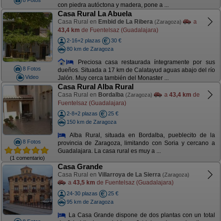
8 Fotos
con piedra autóctona y madera, pone a ...
Casa Rural La Abuela
Casa Rural en
Embid de La Ribera
a
(Zaragoza)
43,4 km
de Fuentelsaz (Guadalajara)
2-16+2 plazas
30 €
80 km de Zaragoza
Preciosa casa restaurada íntegramente por sus
8 Fotos
dueños. Situada a 17 km de Calatayud aguas abajo del río
Video
Jalón. Muy cerca también del Monaster ...
Casa Rural Alba Rural
Casa Rural en
Bordalba
a
43,4 km
de
(Zaragoza)
Fuentelsaz (Guadalajara)
2-8+2 plazas
25 €
150 km de Zaragoza
Alba Rural, situada en Bordalba, pueblecito de la
8 Fotos
provincia de Zaragoza, limitando con Soria y cercano a
Guadalajara. La casa rural es muy a ...
(1 comentario)
Casa Grande
Casa Rural en
Villarroya de La Sierra
(Zaragoza)
a
43,5 km
de Fuentelsaz (Guadalajara)
24-30 plazas
25 €
95 km de Zaragoza
La Casa Grande dispone de dos plantas con un total