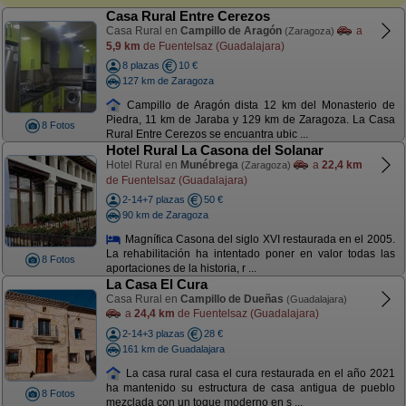
Casa Rural Entre Cerezos
Casa Rural en
Campillo de Aragón
a
(Zaragoza)
5,9 km
de Fuentelsaz (Guadalajara)
8 plazas
10 €
127 km de Zaragoza
Campillo de Aragón dista 12 km del Monasterio de
Piedra, 11 km de Jaraba y 129 km de Zaragoza. La Casa
8 Fotos
Rural Entre Cerezos se encuantra ubic ...
Hotel Rural La Casona del Solanar
Hotel Rural en
Munébrega
a
22,4 km
(Zaragoza)
de Fuentelsaz (Guadalajara)
2-14+7 plazas
50 €
90 km de Zaragoza
Magnífica Casona del siglo XVI restaurada en el 2005.
La rehabilitación ha intentado poner en valor todas las
8 Fotos
aportaciones de la historia, r ...
La Casa El Cura
Casa Rural en
Campillo de Dueñas
(Guadalajara)
a
24,4 km
de Fuentelsaz (Guadalajara)
2-14+3 plazas
28 €
161 km de Guadalajara
La casa rural casa el cura restaurada en el año 2021
ha mantenido su estructura de casa antigua de pueblo
8 Fotos
mezclada con un toque moderno en s ...