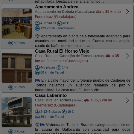
rehabilitada. Destaca en ella la amplitud ...
Apartamento Andrea
Apartamento en
Cobeta
a
35 km
de
(Guadalajara)
Fuentelsaz (Guadalajara)
4+2 plazas
40 €
129 km de Guadalajara
Apartamento en planta baja totalmente adaptado para
usuarios con movilidad reducida. Cuenta con un amplio
8 Fotos
cuarto de baño, dormitorio con cam ...
Casa Rural El Horno Viejo
Casa Rural en
Castejón de Tornos
a
35
(Teruel)
km
de Fuentelsaz (Guadalajara)
4-5 plazas
14 €
80 km de Teruel
En la calle mayor del turolense pueblo de Castejón de
Tornos hallamos un auténtico remanso de paz y
8 Fotos
tranquilidad. La casa rural El Horno Vie ...
Casa Laberinto
Casa Rural en
Tornos
a
35,5 km
de
(Teruel)
Fuentelsaz (Guadalajara)
2-12+3 plazas
19 €
86 km de Teruel
Vivienda de Turismo Rural de categoría superior en
la laguna de Gallocanta con capacidad para doce
8 Fotos