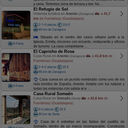
y cena. Tenemos zona de terraza y bar. No ...
El Refugio de Sol
Vivienda turística en
Anento
a
41,7
(Zaragoza)
km
de Fuentelsaz (Guadalajara)
2-7+3 plazas
110 €
86 km de Zaragoza
Situada en el centro del casco urbano junto a la
Iglesia, Ermita, rincones con encanto, restaurante y oficina
8 Fotos
de turismo. La casa completame ...
El Capricho de Rosa
Casa Rural en
Anento
a
41,8 km
de
(Zaragoza)
Fuentelsaz (Guadalajara)
2-4+2 plazas
25 €
86 km de Zaragoza
Casa cueva en un pueblo nombrado como uno de los
más bonitos de España, Anento. Amplia con luz natural y
8 Fotos
todas las estancias con salida al e ...
Casa Rural Somaén
Casa Rural en
Somaén
a
42,6 km
de
(Soria)
Fuentelsaz (Guadalajara)
6+2 plazas
25 €
90 km de Soria
Casa de 4 estrellas en las faldas del castillo de
Somaén, dentro de un marco incomparable. Construida