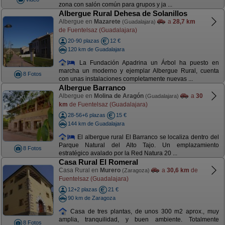
zona con salón común para grupos y ja ...
Albergue Rural Dehesa de Solanillos
Albergue en
Mazarete
a
28,7 km
(Guadalajara)
de Fuentelsaz (Guadalajara)
20-90 plazas
12 €
120 km de Guadalajara
La Fundación Apadrina un Árbol ha puesto en
marcha un moderno y ejemplar Albergue Rural, cuenta
8 Fotos
con unas instalaciones completamente nuevas ...
Albergue Barranco
Albergue en
Molina de Aragón
a
30
(Guadalajara)
km
de Fuentelsaz (Guadalajara)
28-56+6 plazas
15 €
144 km de Guadalajara
El albergue rural El Barranco se localiza dentro del
Parque Natural del Alto Tajo. Un emplazamiento
8 Fotos
estratégico avalado por la Red Natura 20 ...
Casa Rural El Romeral
Casa Rural en
Murero
a
30,6 km
de
(Zaragoza)
Fuentelsaz (Guadalajara)
12+2 plazas
21 €
90 km de Zaragoza
Casa de tres plantas, de unos 300 m2 aprox., muy
amplia, tranquilidad, y buen ambiente. Totalmente
8 Fotos