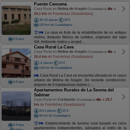
Fuente Cancana
Casa Rural en
Molina de Aragón
a
(Guadalajara)
26,1 km
de Fuentelsaz (Guadalajara)
36+10 plazas
28 €
150 km de Guadalajara
La casa es fruto de la rehabilitación de un antiguo
molino, después fábrica de curtidos, originario del siglo
8 Fotos
XIX. Ambiente rústico y acojed ...
Casa Rural La Cava
Casa Rural en
Molina de Aragón
a
(Guadalajara)
26,4 km
de Fuentelsaz (Guadalajara)
12 plazas
20 €
140 km de Guadalajara
Casa Rural La Cava se encuentra ubicada en el casco
urbano de Molina de Aragón. De reciente construcción,
8 Fotos
dispone de 6 habitaciones dobles c ...
Apartamentos Rurales de La Sexma del
Sabinar
Casa Rural en
Corduente
a
28,7
(Guadalajara)
km
de Fuentelsaz (Guadalajara)
20+2 plazas
25 €
90 km de Guadalajara
Establecimiento de turismo rural basado en cinco
8 Fotos
apartamentos independientes, adosados al estilo de la
Video