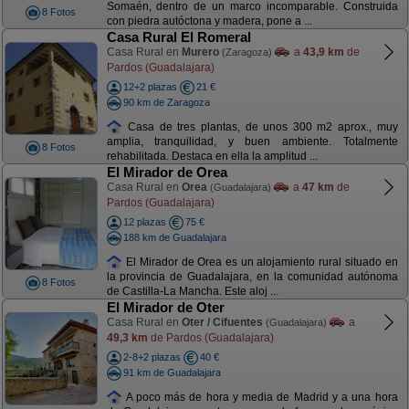
Somaén, dentro de un marco incomparable. Construida
8 Fotos
con piedra autóctona y madera, pone a ...
Casa Rural El Romeral
Casa Rural en
Murero
a
43,9 km
de
(Zaragoza)
Pardos (Guadalajara)
12+2 plazas
21 €
90 km de Zaragoza
Casa de tres plantas, de unos 300 m2 aprox., muy
amplia, tranquilidad, y buen ambiente. Totalmente
8 Fotos
rehabilitada. Destaca en ella la amplitud ...
El Mirador de Orea
Casa Rural en
Orea
a
47 km
de
(Guadalajara)
Pardos (Guadalajara)
12 plazas
75 €
188 km de Guadalajara
El Mirador de Orea es un alojamiento rural situado en
la provincia de Guadalajara, en la comunidad autónoma
8 Fotos
de Castilla-La Mancha. Este aloj ...
El Mirador de Oter
Casa Rural en
Oter / Cifuentes
a
(Guadalajara)
49,3 km
de Pardos (Guadalajara)
2-8+2 plazas
40 €
91 km de Guadalajara
A poco más de hora y media de Madrid y a una hora