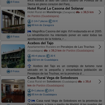
finca vallada al lado del casco urbano de Poveda de la
8 Fotos
Sierra en pleno corazon del Parq ...
Hotel Rural La Casona del Solanar
Hotel Rural en
Munébrega
a
38,5 km
(Zaragoza)
de Pardos (Guadalajara)
2-14+7 plazas
50 €
90 km de Zaragoza
Magnífica Casona del siglo XVI restaurada en el 2005.
La rehabilitación ha intentado poner en valor todas las
8 Fotos
aportaciones de la historia, r ...
Acebos del Tajo
Apartamentos Rurales en
Peralejos de Las Truchas
a
39,3 km
de Pardos (Guadalajara)
(Guadalajara)
46+4 plazas
30 €
150 km de Guadalajara
Acebos del Tajo es un complejo de turismo rural
ubicado en la pequeña y encantadora población de
8 Fotos
Peralejos de las Truchas, en la provincia d ...
Casa Rural Vega de Sotodosos
Casa Rural en
Sotodosos
a
39,4
(Guadalajara)
km
de Pardos (Guadalajara)
8+1 plazas
25 €
95 km de Guadalajara
Casa rural Vega de Sotodosos en la provincia de
Guadalajara, a hora y media de Madrid. A las puertas del