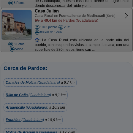
de Guadalajara, nuestra casa rural ofrece un lugar único
8 Fotos
dónde desconectar del ruido y el ...
Casa Julián
Casa Rural en
Fuencaliente de Medinaceli
(Soria)
a
49,4 km
de Pardos (Guadalajara)
10+3 plazas
29 €
80 km de Soria
La Casa Rural está ubicada en la parte alta del
8 Fotos
pueblo, con estupendas vistas al campo. La casa, con una
Video
superficie de 280 metros, tiene cap ...
Cerca de Pardos:
Canales de Molina
(Guadalajara)
a 6,7 km
Rillo de Gallo
(Guadalajara)
a 9,1 km
Aragoncillo
(Guadalajara)
a 10,3 km
Estables
(Guadalajara)
a 10,6 km
Molina de Aragón
(Guadalajara)
a 12,2 km