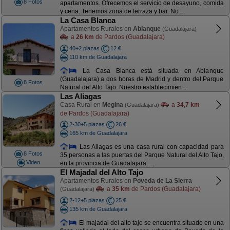
8 Fotos
apartamentos. Ofrecemos el servicio de desayuno, comida
y cena. Tenemos zona de terraza y bar. No ...
La Casa Blanca
Apartamentos Rurales en
Ablanque
(Guadalajara)
a
26 km
de Pardos (Guadalajara)
40+2 plazas
12 €
110 km de Guadalajara
La Casa Blanca está situada en Ablanque
(Guadalajara) a dos horas de Madrid y dentro del Parque
8 Fotos
Natural del Alto Tajo. Nuestro establecimien ...
Las Aliagas
Casa Rural en
Megina
a
34,7 km
(Guadalajara)
de Pardos (Guadalajara)
2-30+5 plazas
26 €
165 km de Guadalajara
Las Aliagas es una casa rural con capacidad para
8 Fotos
35 personas a las puertas del Parque Natural del Alto Tajo,
Video
en la provincia de Guadalajara. ...
El Majadal del Alto Tajo
Apartamentos Rurales en
Poveda de La Sierra
a
35 km
de Pardos (Guadalajara)
(Guadalajara)
2-12+5 plazas
25 €
135 km de Guadalajara
El majadal del alto tajo se encuentra situado en una