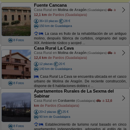
Fuente Cancana
Casa Rural en
Molina de Aragón
a
(Guadalajara)
12,1 km
de Pardos (Guadalajara)
36+10 plazas
28 €
150 km de Guadalajara
La casa es fruto de la rehabilitación de un antiguo
molino, después fábrica de curtidos, originario del siglo
8 Fotos
XIX. Ambiente rústico y acojed ...
Casa Rural La Cava
Casa Rural en
Molina de Aragón
a
(Guadalajara)
12,4 km
de Pardos (Guadalajara)
12 plazas
20 €
140 km de Guadalajara
Casa Rural La Cava se encuentra ubicada en el casco
urbano de Molina de Aragón. De reciente construcción,
8 Fotos
dispone de 6 habitaciones dobles c ...
Apartamentos Rurales de La Sexma del
Sabinar
Casa Rural en
Corduente
a
12,6
(Guadalajara)
km
de Pardos (Guadalajara)
20+2 plazas
25 €
90 km de Guadalajara
Establecimiento de turismo rural basado en cinco
8 Fotos
apartamentos independientes, adosados al estilo de la