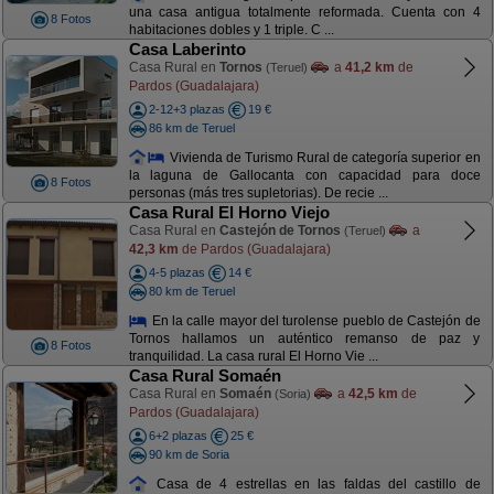
una casa antigua totalmente reformada. Cuenta con 4
8 Fotos
habitaciones dobles y 1 triple. C ...
Casa Laberinto
Casa Rural en
Tornos
a
41,2 km
de
(Teruel)
Pardos (Guadalajara)
2-12+3 plazas
19 €
86 km de Teruel
Vivienda de Turismo Rural de categoría superior en
la laguna de Gallocanta con capacidad para doce
8 Fotos
personas (más tres supletorias). De recie ...
Casa Rural El Horno Viejo
Casa Rural en
Castejón de Tornos
a
(Teruel)
42,3 km
de Pardos (Guadalajara)
4-5 plazas
14 €
80 km de Teruel
En la calle mayor del turolense pueblo de Castejón de
Tornos hallamos un auténtico remanso de paz y
8 Fotos
tranquilidad. La casa rural El Horno Vie ...
Casa Rural Somaén
Casa Rural en
Somaén
a
42,5 km
de
(Soria)
Pardos (Guadalajara)
6+2 plazas
25 €
90 km de Soria
Casa de 4 estrellas en las faldas del castillo de