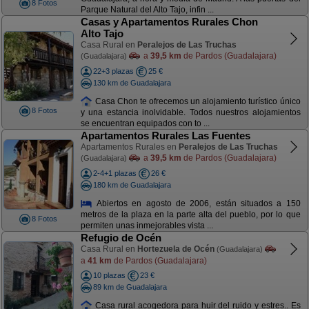
8 Fotos
Parque Natural del Alto Tajo, infin ...
Casas y Apartamentos Rurales Chon
Alto Tajo
Casa Rural en
Peralejos de Las Truchas
a
39,5 km
de Pardos (Guadalajara)
(Guadalajara)
22+3 plazas
25 €
130 km de Guadalajara
Casa Chon te ofrecemos un alojamiento turístico único
8 Fotos
y una estancia inolvidable. Todos nuestros alojamientos
se encuentran equipados con to ...
Apartamentos Rurales Las Fuentes
Apartamentos Rurales en
Peralejos de Las Truchas
a
39,5 km
de Pardos (Guadalajara)
(Guadalajara)
2-4+1 plazas
26 €
180 km de Guadalajara
Abiertos en agosto de 2006, están situados a 150
metros de la plaza en la parte alta del pueblo, por lo que
8 Fotos
permiten unas inmejorables vista ...
Refugio de Océn
Casa Rural en
Hortezuela de Océn
(Guadalajara)
a
41 km
de Pardos (Guadalajara)
10 plazas
23 €
89 km de Guadalajara
Casa rural acogedora para huir del ruido y estres.. Es