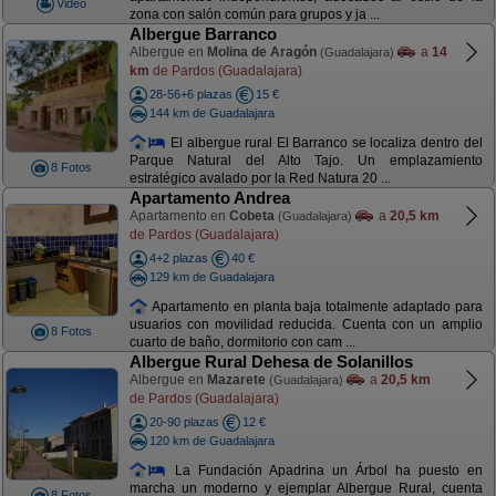
Video
zona con salón común para grupos y ja ...
Albergue Barranco
Albergue en
Molina de Aragón
a
14
(Guadalajara)
km
de Pardos (Guadalajara)
28-56+6 plazas
15 €
144 km de Guadalajara
El albergue rural El Barranco se localiza dentro del
Parque Natural del Alto Tajo. Un emplazamiento
8 Fotos
estratégico avalado por la Red Natura 20 ...
Apartamento Andrea
Apartamento en
Cobeta
a
20,5 km
(Guadalajara)
de Pardos (Guadalajara)
4+2 plazas
40 €
129 km de Guadalajara
Apartamento en planta baja totalmente adaptado para
usuarios con movilidad reducida. Cuenta con un amplio
8 Fotos
cuarto de baño, dormitorio con cam ...
Albergue Rural Dehesa de Solanillos
Albergue en
Mazarete
a
20,5 km
(Guadalajara)
de Pardos (Guadalajara)
20-90 plazas
12 €
120 km de Guadalajara
La Fundación Apadrina un Árbol ha puesto en
marcha un moderno y ejemplar Albergue Rural, cuenta
8 Fotos