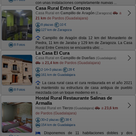
con unas instalaciones completamente nuevas ...
Casa Rural Entre Cerezos
Casa Rural en
Campillo de Aragón
a
(Zaragoza)
21 km
de Pardos (Guadalajara)
8 plazas
10 €
127 km de Zaragoza
Campillo de Aragón dista 12 km del Monasterio de
Piedra, 11 km de Jaraba y 129 km de Zaragoza. La Casa
8 Fotos
Rural Entre Cerezos se encuantra ubic ...
La Casa El Cura
Casa Rural en
Campillo de Dueñas
(Guadalajara)
a
21,4 km
de Pardos (Guadalajara)
2-14+3 plazas
28 €
161 km de Guadalajara
La casa rural casa el cura restaurada en el año 2021
ha mantenido su estructura de casa antigua de pueblo
8 Fotos
mezclada con un toque moderno en s ...
Hostal Rural Restaurante Salinas de
Armalla
Hostal Rural en
Tierzo
a
23,6 km
(Guadalajara)
de Pardos (Guadalajara)
30+2 plazas
38 €
154 km de Guadalajara
Disponemos de 11 habitaciones dobles y dos