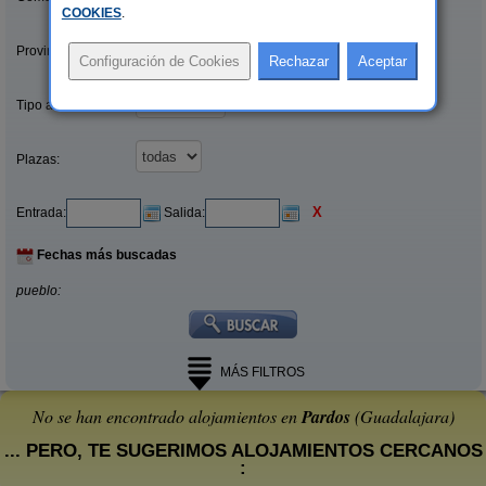
COOKIES
.
Provincias/Islas:
Tipo alquiler:
Plazas:
X
Entrada:
Salida:
Fechas más buscadas
pueblo:
MÁS FILTROS
No se han encontrado alojamientos en
Pardos
(Guadalajara)
... PERO, TE SUGERIMOS ALOJAMIENTOS CERCANOS
: