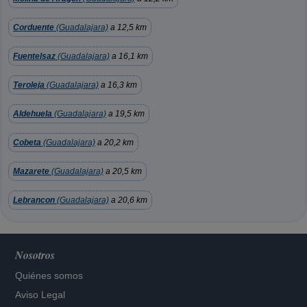
Corduente
(Guadalajara)
a 12,5 km
Fuentelsaz
(Guadalajara)
a 16,1 km
Teroleja
(Guadalajara)
a 16,3 km
Aldehuela
(Guadalajara)
a 19,5 km
Cobeta
(Guadalajara)
a 20,2 km
Mazarete
(Guadalajara)
a 20,5 km
Lebrancon
(Guadalajara)
a 20,6 km
Nosotros
Quiénes somos
Aviso Legal