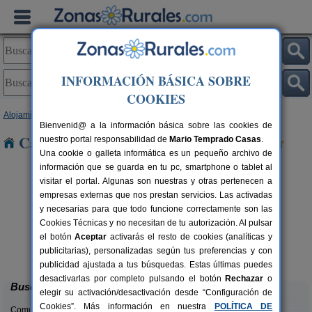
INFORMACIÓN BÁSICA SOBRE
COOKIES
Alojamientos
>
Castilla-La Mancha
>
Guadalajara
> Pardos
Bienvenid@ a la información básica sobre las cookies de
Casas Rurales cerca de Pardos
nuestro portal responsabilidad de
Mario Temprado Casas
.
Una cookie o galleta informática es un pequeño archivo de
información que se guarda en tu pc, smartphone o tablet al
visitar el portal. Algunas son nuestras y otras pertenecen a
empresas externas que nos prestan servicios. Las activadas
y necesarias para que todo funcione correctamente son las
Cookies Técnicas y no necesitan de tu autorización. Al pulsar
el botón
Aceptar
activarás el resto de cookies (analíticas y
Casa Rural La Corneja
rs.
2-8 pers.
publicitarias), personalizadas según tus preferencias y con
 €
27 €
Huérmeces Del Cerro (Guadalajara)
desde
publicidad ajustada a tus búsquedas. Estas últimas puedes
desactivarlas por completo pulsando el botón
Rechazar
o
Buscar
elegir su activación/desactivación desde “Configuración de
Cookies”. Más información en nuestra
POLÍTICA DE
Comunidades: