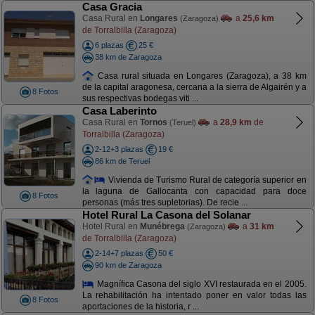
Casa Gracia
Casa Rural en
Longares
a
25,6 km
(Zaragoza)
de Torralbilla (Zaragoza)
6 plazas
25 €
38 km de Zaragoza
Casa rural situada en Longares (Zaragoza), a 38 km
de la capital aragonesa, cercana a la sierra de Algairén y a
8 Fotos
sus respectivas bodegas viti ...
Casa Laberinto
Casa Rural en
Tornos
a
28,9 km
de
(Teruel)
Torralbilla (Zaragoza)
2-12+3 plazas
19 €
86 km de Teruel
Vivienda de Turismo Rural de categoría superior en
la laguna de Gallocanta con capacidad para doce
8 Fotos
personas (más tres supletorias). De recie ...
Hotel Rural La Casona del Solanar
Hotel Rural en
Munébrega
a
31 km
(Zaragoza)
de Torralbilla (Zaragoza)
2-14+7 plazas
50 €
90 km de Zaragoza
Magnífica Casona del siglo XVI restaurada en el 2005.
La rehabilitación ha intentado poner en valor todas las
8 Fotos
aportaciones de la historia, r ...