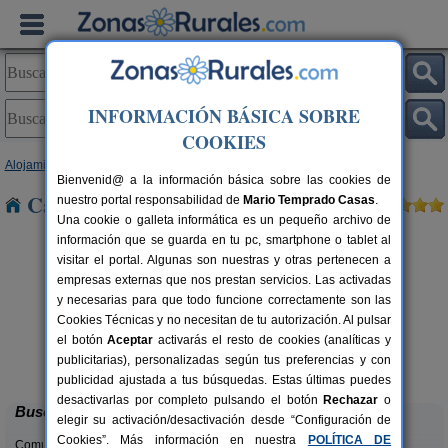
INFORMACIÓN BÁSICA SOBRE
COOKIES
Alojamientos
>
Aragón
>
Zaragoza
> Torralbilla
Bienvenid@ a la información básica sobre las cookies de
Casas Rurales cerca de Torralbilla
nuestro portal responsabilidad de
Mario Temprado Casas
.
Una cookie o galleta informática es un pequeño archivo de
información que se guarda en tu pc, smartphone o tablet al
visitar el portal. Algunas son nuestras y otras pertenecen a
empresas externas que nos prestan servicios. Las activadas
y necesarias para que todo funcione correctamente son las
Cookies Técnicas y no necesitan de tu autorización. Al pulsar
el botón
Aceptar
activarás el resto de cookies (analíticas y
Casa Rural Santa Ana
rs.
11-13 pers.
publicitarias), personalizadas según tus preferencias y con
 €
30 €
Pedrola (Zaragoza)
desde
publicidad ajustada a tus búsquedas. Estas últimas puedes
desactivarlas por completo pulsando el botón
Rechazar
o
Buscar
elegir su activación/desactivación desde “Configuración de
Cookies”. Más información en nuestra
POLÍTICA DE
Comunidades: