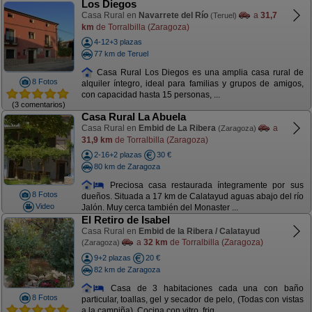
Los Diegos
Casa Rural en
Navarrete del Río
a
31,7
(Teruel)
km
de Torralbilla (Zaragoza)
4-12+3 plazas
77 km de Teruel
Casa Rural Los Diegos es una amplia casa rural de
8 Fotos
alquiler íntegro, ideal para familias y grupos de amigos,
con capacidad hasta 15 personas, ...
(3 comentarios)
Casa Rural La Abuela
Casa Rural en
Embid de La Ribera
a
(Zaragoza)
31,9 km
de Torralbilla (Zaragoza)
2-16+2 plazas
30 €
80 km de Zaragoza
Preciosa casa restaurada íntegramente por sus
8 Fotos
dueños. Situada a 17 km de Calatayud aguas abajo del río
Video
Jalón. Muy cerca también del Monaster ...
El Retiro de Isabel
Casa Rural en
Embid de la Ribera / Calatayud
a
32 km
de Torralbilla (Zaragoza)
(Zaragoza)
9+2 plazas
20 €
82 km de Zaragoza
Casa de 3 habitaciones cada una con baño
8 Fotos
particular, toallas, gel y secador de pelo, (Todas con vistas
a la campiña). Cocina con vitro, frig ...