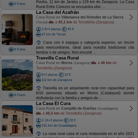
Piedra, 11 km de Jaraba y 129 km de Zaragoza. La Casa
8 Fotos
Rural Entre Cerezos se encuantra ubic ...
La Casa del Azafrán
Casa Rural en
Villanueva del Rebollar de La Sierra
a
45,1 km
de Torralbilla (Zaragoza)
(Teruel)
2-8+4 plazas
45 €
97 km de Teruel
Casa con 4 espigas y categoría superior, un rincón
para reencontrarse, ideal para nuestra tradicional cita
8 Fotos
familiar o de amigos. Nos encontr ...
Trasvilla Casa Rural
Casa Rural en
Moros
a
46 km
de
(Zaragoza)
Torralbilla (Zaragoza)
8+2 plazas
10 €
111 km de Zaragoza
Trasvilla es un alojamiento rural con capacidad para
8/10 personas situado en Moros (Calatayud) donde
8 Fotos
disfrutarás con la familia y amigos de ...
La Casa El Cura
Casa Rural en
Campillo de Dueñas
(Guadalajara)
a
46,5 km
de Torralbilla (Zaragoza)
2-14+3 plazas
28 €
161 km de Guadalajara
La casa rural casa el cura restaurada en el año 2021