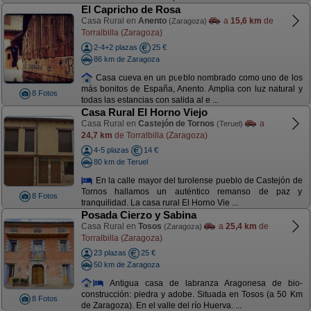
El Capricho de Rosa
Casa Rural en
Anento
a
15,6 km
de
(Zaragoza)
Torralbilla (Zaragoza)
2-4+2 plazas
25 €
86 km de Zaragoza
Casa cueva en un pueblo nombrado como uno de los
más bonitos de España, Anento. Amplia con luz natural y
8 Fotos
todas las estancias con salida al e ...
Casa Rural El Horno Viejo
Casa Rural en
Castejón de Tornos
a
(Teruel)
24,7 km
de Torralbilla (Zaragoza)
4-5 plazas
14 €
80 km de Teruel
En la calle mayor del turolense pueblo de Castejón de
Tornos hallamos un auténtico remanso de paz y
8 Fotos
tranquilidad. La casa rural El Horno Vie ...
Posada Cierzo y Sabina
Casa Rural en
Tosos
a
25,4 km
de
(Zaragoza)
Torralbilla (Zaragoza)
23 plazas
25 €
50 km de Zaragoza
Antigua casa de labranza Aragonesa de bio-
construcción: piedra y adobe. Situada en Tosos (a 50 Km
8 Fotos
de Zaragoza). En el valle del río Huerva. ...