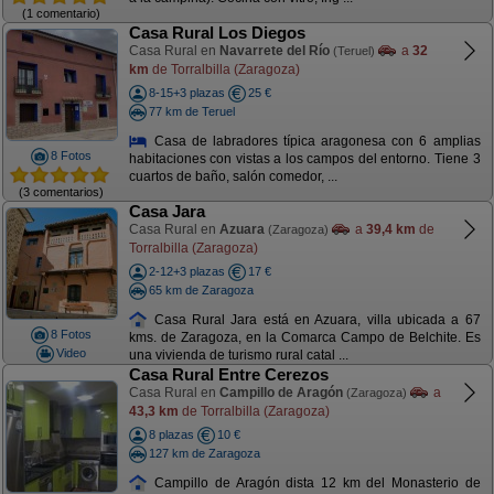
(1 comentario)
Casa Rural Los Diegos
Casa Rural en
Navarrete del Río
a
32
(Teruel)
km
de Torralbilla (Zaragoza)
8-15+3 plazas
25 €
77 km de Teruel
Casa de labradores típica aragonesa con 6 amplias
8 Fotos
habitaciones con vistas a los campos del entorno. Tiene 3
cuartos de baño, salón comedor, ...
(3 comentarios)
Casa Jara
Casa Rural en
Azuara
a
39,4 km
de
(Zaragoza)
Torralbilla (Zaragoza)
2-12+3 plazas
17 €
65 km de Zaragoza
Casa Rural Jara está en Azuara, villa ubicada a 67
8 Fotos
kms. de Zaragoza, en la Comarca Campo de Belchite. Es
Video
una vivienda de turismo rural catal ...
Casa Rural Entre Cerezos
Casa Rural en
Campillo de Aragón
a
(Zaragoza)
43,3 km
de Torralbilla (Zaragoza)
8 plazas
10 €
127 km de Zaragoza
Campillo de Aragón dista 12 km del Monasterio de