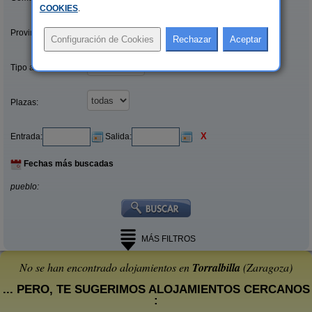
COOKIES
.
Provincias/Islas:
Tipo alquiler:
Plazas:
X
Entrada:
Salida:
Fechas más buscadas
pueblo:
MÁS FILTROS
No se han encontrado alojamientos en
Torralbilla
(Zaragoza)
... PERO, TE SUGERIMOS ALOJAMIENTOS CERCANOS
: