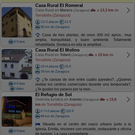
Casa Rural El Romeral
Casa Rural en
Murero
a
13,3 km
de
(Zaragoza)
Torralbilla (Zaragoza)
12+2 plazas
21 €
90 km de Zaragoza
Casa de tres plantas, de unos 300 m2 aprox., muy
amplia, tranquilidad, y buen ambiente. Totalmente
8 Fotos
rehabilitada. Destaca en ella la amplitud ...
Casa Rural El Molino
Casa Rural en
Tobed
a
15 km
de
(Zaragoza)
Torralbilla (Zaragoza)
10+4 plazas
25 €
78 km de Zaragoza
¿Te cansas de vivir entre cuatro paredes?, ¿Quieres
8 Fotos
olvidar los centros comerciales durante una temporada?,
Video
¿Te gustan los paseos por la mon ...
El Refugio de Sol
Vivienda turística en
Anento
a
15,6
(Zaragoza)
km
de Torralbilla (Zaragoza)
2-7+3 plazas
110 €
86 km de Zaragoza
Situada en el centro del casco urbano junto a la
Iglesia, Ermita, rincones con encanto, restaurante y oficina
8 Fotos
de turismo. La casa completame ...