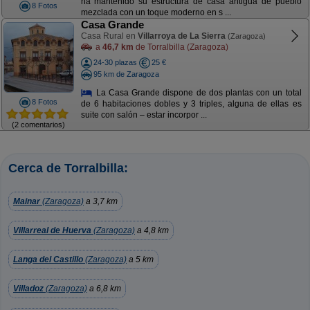
ha mantenido su estructura de casa antigua de pueblo
8 Fotos
mezclada con un toque moderno en s ...
Casa Grande
Casa Rural en
Villarroya de La Sierra
(Zaragoza)
a
46,7 km
de Torralbilla (Zaragoza)
24-30 plazas
25 €
95 km de Zaragoza
La Casa Grande dispone de dos plantas con un total
8 Fotos
de 6 habitaciones dobles y 3 triples, alguna de ellas es
suite con salón – estar incorpor ...
(2 comentarios)
Cerca de Torralbilla:
Mainar
(Zaragoza)
a 3,7 km
Villarreal de Huerva
(Zaragoza)
a 4,8 km
Langa del Castillo
(Zaragoza)
a 5 km
Villadoz
(Zaragoza)
a 6,8 km