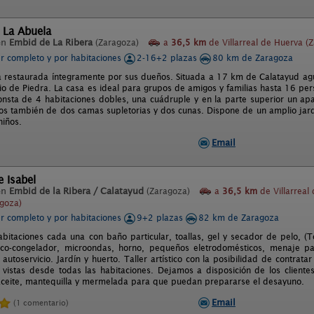
 La Abuela
en
Embid de La Ribera
(Zaragoza)
a
36,5 km
de Villarreal de Huerva (
er completo y por habitaciones
2-16+2 plazas
80 km de Zaragoza
a restaurada íntegramente por sus dueños. Situada a 17 km de Calatayud agu
io de Piedra. La casa es ideal para grupos de amigos y familias hasta 16 pers
onsta de 4 habitaciones dobles, una cuádruple y en la parte superior un a
s también de dos camas supletorias y dos cunas. Dispone de un amplio jard
niños.
Email
e Isabel
en
Embid de la Ribera / Calatayud
(Zaragoza)
a
36,5 km
de Villarreal
goza)
er completo y por habitaciones
9+2 plazas
82 km de Zaragoza
bitaciones cada una con baño particular, toallas, gel y secador de pelo, (T
rífico-congelador, microondas, horno, pequeños eletrodomésticos, menaje 
utoservicio. Jardín y huerto. Taller artístico con la posibilidad de contratar
 vistas desde todas las habitaciones. Dejamos a disposición de los clientes,
ceite, mantequilla y mermelada para que puedan prepararse el desayuno.
Email
(1 comentario)