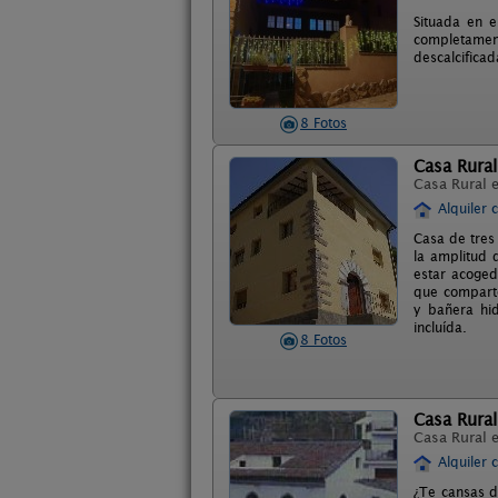
Situada en e
completamen
descalcificad
8 Fotos
Casa Rural
Casa Rural 
Alquiler 
Casa de tres
la amplitud 
estar acoged
que comparte
y bañera hid
incluída.
8 Fotos
Casa Rural
Casa Rural 
Alquiler 
¿Te cansas d