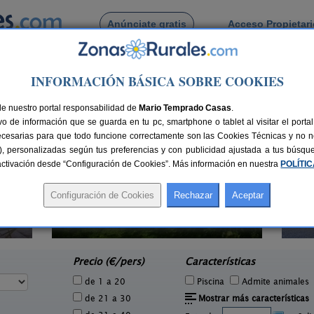
Anúnciate gratis
Acceso Propietar
Busca por pueblo
INFORMACIÓN BÁSICA SOBRE COOKIES
al de Huerva
de Villarreal de Huerva
de nuestro portal responsabilidad de
Mario Temprado Casas
.
o de información que se guarda en tu pc, smartphone o tablet al visitar el port
ecesarias para que todo funcione correctamente son las Cookies Técnicas y no ne
rias), personalizadas según tus preferencias y con publicidad ajustada a tus búsq
sactivación desde “Configuración de Cookies”. Más información en nuestra
POLÍTI
Hotel Rural La Casona del
2-14+7 pers.
50 €
Solanar
3 pers.
desde
30 €
Munébrega (Zaragoza)
Emb
e
Precio (€/pers)
Características
de 1 a 20
Piscina
Admite animales
de 21 a 30
Mostrar más características