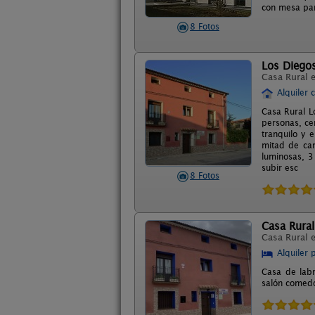
con mesa par
8 Fotos
Los Diego
Casa Rural 
Alquiler 
Casa Rural L
personas, ce
tranquilo y 
mitad de cam
luminosas, 3
subir esc
8 Fotos
Casa Rural
Casa Rural 
Alquiler 
Casa de labr
salón comedo