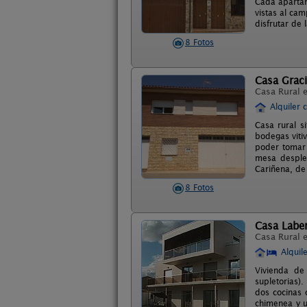
Cada apartam
vistas al cam
disfrutar de 
8 Fotos
Casa Grac
Casa Rural 
Alquiler 
Casa rural s
bodegas vitiv
poder tomar 
mesa despleg
Cariñena, de
8 Fotos
Casa Laber
Casa Rural 
Alquil
Vivienda de
supletorias)
dos cocinas 
chimenea y u