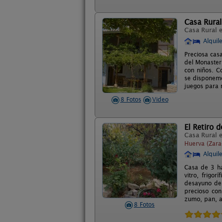
Casa Rural
Casa Rural 
Alquil
Preciosa cas
del Monaster
con niños. C
se disponemo
juegos para 
8 Fotos
Video
El Retiro d
Casa Rural 
Huerva (Zara
Alquil
Casa de 3 ha
vitro, frigo
desayuno de a
precioso con
zumo, pan, a
8 Fotos