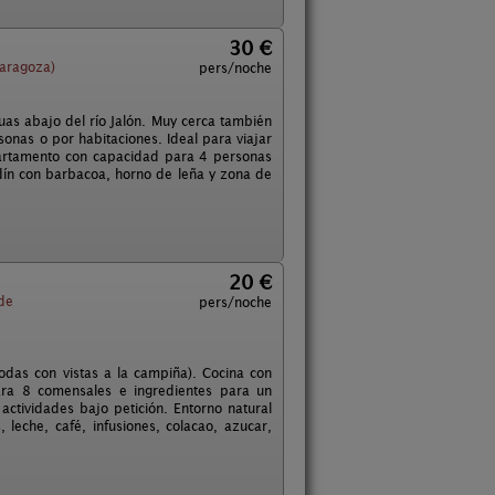
30 €
Zaragoza)
pers/noche
as abajo del río Jalón. Muy cerca también
onas o por habitaciones. Ideal para viajar
partamento con capacidad para 4 personas
ín con barbacoa, horno de leña y zona de
20 €
 de
pers/noche
odas con vistas a la campiña). Cocina con
para 8 comensales e ingredientes para un
 actividades bajo petición. Entorno natural
 leche, café, infusiones, colacao, azucar,