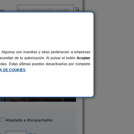
ios
-
al. Algunas son nuestras y otras pertenecen a empresas
cesitan de tu autorización. Al pulsar el botón
Aceptar
uedas. Estas últimas puedes desactivarlas por completo
CA DE COOKIES
.
Casa Rural La Abuela
Casa La Iglesia
2-16+2 pers.
30 €
id de La Ribera (Zaragoza)
Uncastillo (Zaragoz
desde
Adaptada a discapacitados