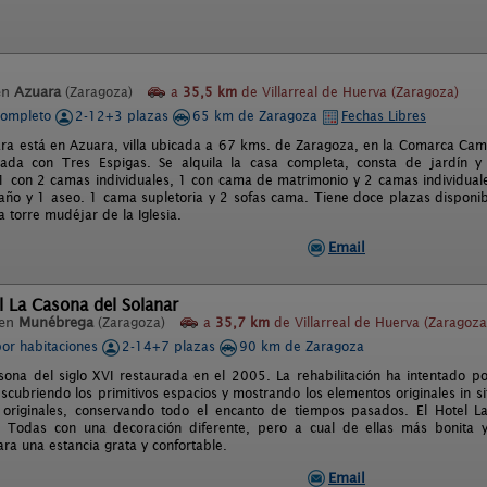
en
Azuara
(Zaragoza)
a
35,5 km
de Villarreal de Huerva (Zaragoza)
completo
2-12+3 plazas
65 km de Zaragoza
Fechas Libres
ara está en Azuara, villa ubicada a 67 kms. de Zaragoza, en la Comarca Camp
ogada con Tres Espigas. Se alquila la casa completa, consta de jardín
1 con 2 camas individuales, 1 con cama de matrimonio y 2 camas individual
año y 1 aseo. 1 cama supletoria y 2 sofas cama. Tiene doce plazas disponibl
la torre mudéjar de la Iglesia.
Email
l La Casona del Solanar
 en
Munébrega
(Zaragoza)
a
35,7 km
de Villarreal de Huerva (Zaragoza
por habitaciones
2-14+7 plazas
90 km de Zaragoza
sona del siglo XVI restaurada en el 2005. La rehabilitación ha intentado po
escubriendo los primitivos espacios y mostrando los elementos originales in si
 originales, conservando todo el encanto de tiempos pasados. El Hotel L
s: Todas con una decoración diferente, pero a cual de ellas más bonita
ra una estancia grata y confortable.
Email