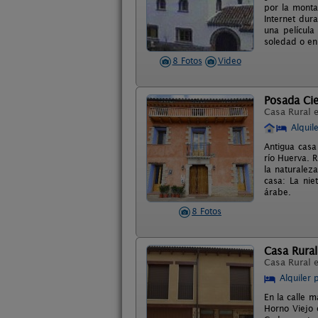
por la monta
Internet dur
una película
soledad o en
8 Fotos
Video
Posada Cie
Casa Rural 
Alquil
Antigua casa
río Huerva. 
la naturaleza
casa: La nie
árabe.
8 Fotos
Casa Rural
Casa Rural 
Alquiler 
En la calle 
Horno Viejo