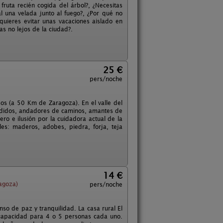
ruta recién cogida del árbol?, ¿Necesitas
al una velada junto al fuego?, ¿Por qué no
 quieres evitar unas vacaciones aislado en
s no lejos de la ciudad?.
25 €
pers/noche
os (a 50 Km de Zaragoza). En el valle del
erdidos, andadores de caminos, amantes de
mero e ilusión por la cuidadora actual de la
les: maderos, adobes, piedra, forja, teja
14 €
agoza)
pers/noche
so de paz y tranquilidad. La casa rural El
capacidad para 4 o 5 personas cada uno.