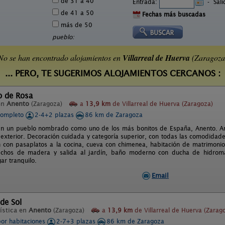
de 31 a 40
Entrada:
-
Sal
de 41 a 50
Fechas más buscadas
más de 50
pueblo:
No se han encontrado alojamientos en
Villarreal de Huerva
(Zaragoza
... PERO, TE SUGERIMOS ALOJAMIENTOS CERCANOS :
o de Rosa
en
Anento
(Zaragoza)
a
13,9 km
de Villarreal de Huerva (Zaragoza)
completo
2-4+2 plazas
86 km de Zaragoza
n un pueblo nombrado como uno de los más bonitos de España, Anento. Ampl
 exterior. Decoración cuidada y categoría superior, con todas las comodidade
n con pasaplatos a la cocina, cueva con chimenea, habitación de matrimonio 
echos de madera y salida al jardín, baño moderno con ducha de hidroma
gar tranquilo.
Email
 de Sol
ística en
Anento
(Zaragoza)
a
13,9 km
de Villarreal de Huerva (Zarag
por habitaciones
2-7+3 plazas
86 km de Zaragoza