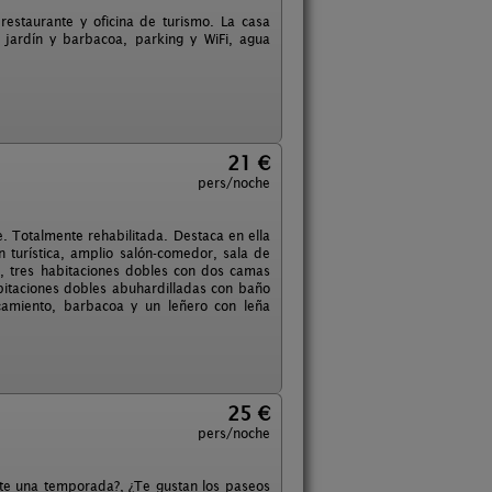
 restaurante y oficina de turismo. La casa
ardín y barbacoa, parking y WiFi, agua
21 €
pers/noche
 Totalmente rehabilitada. Destaca en ella
 turística, amplio salón-comedor, sala de
, tres habitaciones dobles con dos camas
itaciones dobles abuhardilladas con baño
camiento, barbacoa y un leñero con leña
25 €
pers/noche
ante una temporada?, ¿Te gustan los paseos