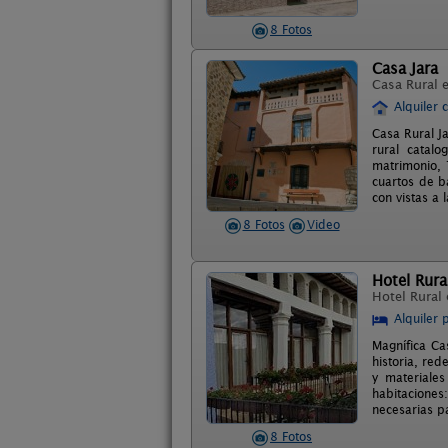
8 Fotos
Casa Jara
Casa Rural 
Alquiler 
Casa Rural J
rural catal
matrimonio, 
cuartos de b
con vistas a 
8 Fotos
Video
Hotel Rura
Hotel Rural
Alquiler 
Magnífica Ca
historia, red
y materiales
habitacione
necesarias pa
8 Fotos