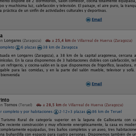
ento dispone de 2 dormitorios, salón comedor, cocina totalmente equipada,
po y muchísima luz, calefacción y televisión. El paisaje, el aire puro, la tranqu
la práctica de un sinfín de actividades culturales y deportivas.
Email
ia
en
Longares
(Zaragoza)
a
25,4 km
de Villarreal de Huerva (Zaragoza)
completo
6 plazas
38 km de Zaragoza
ituada en Longares (Zaragoza), a 38 km de la capital aragonesa, cercana a 
inícolas. En la casa disponemos de 3 habitaciones dobles con calefacción, te
un refrigerio, y cocina-salón en la que disponemos de frigorífico, lavadora
able para las comidas, y en la parte del salón mueble, televisor y sofá
 bienvenida
Email
into
en
Tornos
(Teruel)
a
28,5 km
de Villarreal de Huerva (Zaragoza)
er completo y por habitaciones
2-12+3 plazas
86 km de Teruel
 Turismo Rural de categoría superior en la laguna de Gallocanta con 
. De reciente construcción y muy eficiente energéticamente, la casa es mo
completamente equipadas, tres baños completos y un aseo, tres habitaciones
na buhardilla con espacio para cuatro personas. Disponemos también de u