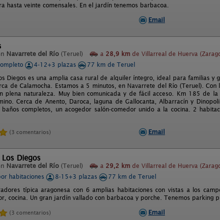
a hasta veinte comensales. En el jardín tenemos barbacoa.
Email
s
en
Navarrete del Río
(Teruel)
a
28,9 km
de Villarreal de Huerva (Zarag
completo
4-12+3 plazas
77 km de Teruel
os Diegos es una amplia casa rural de alquiler íntegro, ideal para familias 
rca de Calamocha. Estamos a 5 minutos, en Navarrete del Río (Teruel). Con l
en plena naturaleza. Muy bien comunicada y de fácil acceso. Km 185 de la
ino. Cerca de Anento, Daroca, laguna de Gallocanta, Albarracín y Dinopoli
 baños completos, un acogedor salón-comedor unido a la cocina. 2 habitaci
Email
(3 comentarios)
 Los Diegos
en
Navarrete del Río
(Teruel)
a
29,2 km
de Villarreal de Huerva (Zarag
por habitaciones
8-15+3 plazas
77 km de Teruel
adores típica aragonesa con 6 amplias habitaciones con vistas a los camp
r, cocina. Un gran jardín vallado con barbacoa y porche. Tenemos parking p
Email
(3 comentarios)