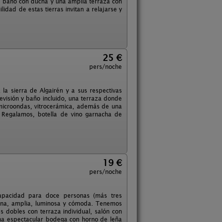
 baño con ducha y una amplia terraza con
ilidad de estas tierras invitan a relajarse y
25 €
pers/noche
la sierra de Algairén y a sus respectivas
levisión y baño incluido, una terraza donde
, microondas, vitrocerámica, además de una
. Regalamos, botella de vino garnacha de
19 €
pers/noche
capacidad para doce personas (más tres
derna, amplia, luminosa y cómoda. Tenemos
 dobles con terraza individual, salón con
na espectacular bodega con horno de leña