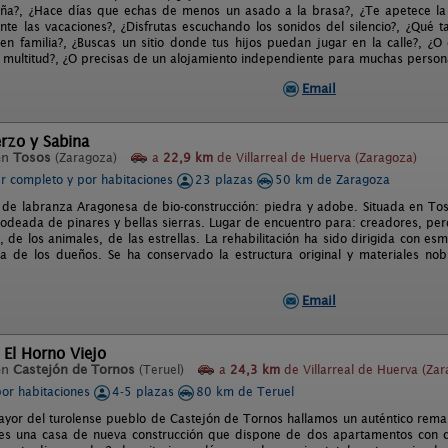
ña?, ¿Hace días que echas de menos un asado a la brasa?, ¿Te apetece la f
ante las vacaciones?, ¿Disfrutas escuchando los sonidos del silencio?, ¿Qué t
 en familia?, ¿Buscas un sitio donde tus hijos puedan jugar en la calle?, ¿O
 multitud?, ¿O precisas de un alojamiento independiente para muchas persona
Email
rzo y Sabina
en
Tosos
(Zaragoza)
a
22,9 km
de Villarreal de Huerva (Zaragoza)
er completo y por habitaciones
23 plazas
50 km de Zaragoza
 de labranza Aragonesa de bio-construcción: piedra y adobe. Situada en Tos
Rodeada de pinares y bellas sierras. Lugar de encuentro para: creadores, p
, de los animales, de las estrellas. La rehabilitación ha sido dirigida con es
ta de los dueños. Se ha conservado la estructura original y materiales nob
Email
 El Horno Viejo
en
Castejón de Tornos
(Teruel)
a
24,3 km
de Villarreal de Huerva (Zar
por habitaciones
4-5 plazas
80 km de Teruel
mayor del turolense pueblo de Castejón de Tornos hallamos un auténtico reman
 es una casa de nueva construcción que dispone de dos apartamentos con 