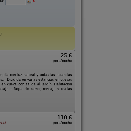
ida:
X
)
25 €
pers/noche
ia con luz natural y todas las estancias
s... Dividida en varias estancias en cuevas
en cueva con salida al jardín. Habitación
saje... Ropa de cama, menaje y toallas
110 €
oza)
pers/noche