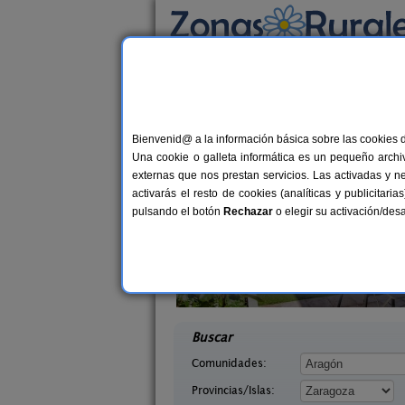
Busca por alojamiento
Alojamientos
>
Aragón
>
Zaragoza
> Villarre
Casas Rurales cerca 
Bienvenid@ a la información básica sobre las cookies 
Una cookie o galleta informática es un pequeño archiv
externas que nos prestan servicios. Las activadas y n
activarás el resto de cookies (analíticas y publicita
pulsando el botón
Rechazar
o elegir su activación/de
a La Leyenda
Casa Rural Santa Ana
6+4 pers.
11-1
35 €
ragoza)
Pedrola (Zaragoza)
desde
desd
Buscar
Comunidades:
Provincias/Islas: