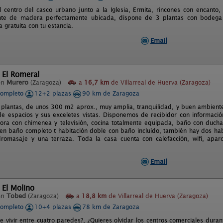
l centro del casco urbano junto a la Iglesia, Ermita, rincones con encanto,
te de madera perfectamente ubicada, dispone de 3 plantas con bodega j
a gratuita con tu estancia.
Email
 El Romeral
en
Murero
(Zaragoza)
a
16,7 km
de Villarreal de Huerva (Zaragoza)
completo
12+2 plazas
90 km de Zaragoza
 plantas, de unos 300 m2 aprox., muy amplia, tranquilidad, y buen ambiente.
de espacios y sus exceletes vistas. Disponemos de recibidor con información
ora con chimenea y televisión, cocina totalmente equipada, baño con ducha
n baño completo t habitación doble con baño incluído, también hay dos hab
romasaje y una terraza. Toda la casa cuenta con calefacción, wifi, apar
Email
 El Molino
en
Tobed
(Zaragoza)
a
18,8 km
de Villarreal de Huerva (Zaragoza)
completo
10+4 plazas
78 km de Zaragoza
e vivir entre cuatro paredes?, ¿Quieres olvidar los centros comerciales dur