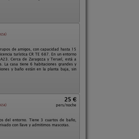
oza)
y grupos de amigos, con capacidad hasta 15
icencia turística CR TE 687. En un entorno
 A23. Cerca de Zaragoza y Teruel, está a
s. La casa tiene 6 habitaciones grandes y
ones y baño están en la planta baja, sin
25 €
oza)
pers/noche
os del entorno. Tiene 3 cuartos de baño,
rivado con llave y admitimos mascotas.