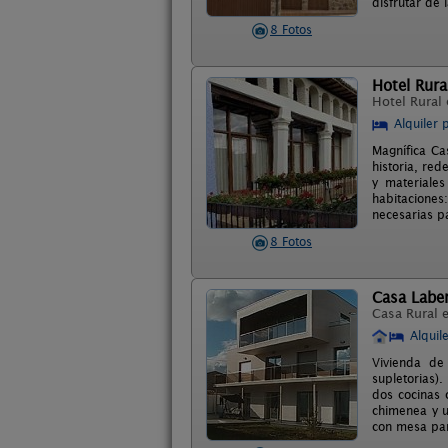
disfrutar de 
8 Fotos
Hotel Rura
Hotel Rural
Alquiler 
Magnífica Ca
historia, red
y materiales
habitacione
necesarias pa
8 Fotos
Casa Laber
Casa Rural 
Alquil
Vivienda de
supletorias)
dos cocinas 
chimenea y u
con mesa par