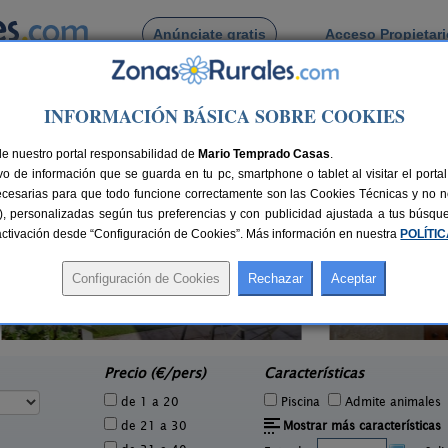
Anúnciate gratis
Acceso Propietar
Busca por pueblo
INFORMACIÓN BÁSICA SOBRE COOKIES
orba
 de Encinacorba
de nuestro portal responsabilidad de
Mario Temprado Casas
.
o de información que se guarda en tu pc, smartphone o tablet al visitar el port
ecesarias para que todo funcione correctamente son las Cookies Técnicas y no ne
rias), personalizadas según tus preferencias y con publicidad ajustada a tus búsq
sactivación desde “Configuración de Cookies”. Más información en nuestra
POLÍTI
Casa Loriente
4 pers.
6-12 pers.
35 €
20 €
Murillo de Gallego (Zaragoza)
e
desde
Precio (€/pers)
Características
de 1 a 20
Piscina
Admite animales
de 21 a 30
Mostrar más características