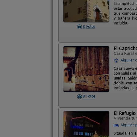
la amplitud 
estar acoged
que comparte
y bañera hid
incluída.
8 Fotos
El Caprich
Casa Rural 
Alquiler 
Casa cueva e
con salida al
unidas. Saló
doble con t
incluidas. Lu
8 Fotos
El Refugio
Vivienda tur
Alquiler 
Situada en e