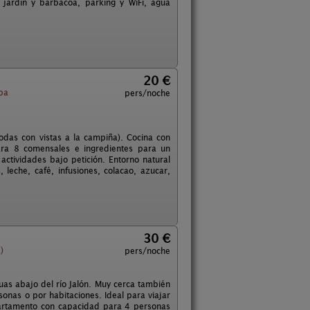
ardín y barbacoa, parking y WiFi, agua
20 €
ba
pers/noche
odas con vistas a la campiña). Cocina con
para 8 comensales e ingredientes para un
 actividades bajo petición. Entorno natural
 leche, café, infusiones, colacao, azucar,
30 €
)
pers/noche
as abajo del río Jalón. Muy cerca también
onas o por habitaciones. Ideal para viajar
partamento con capacidad para 4 personas