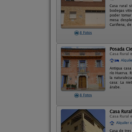
Casa rural s
bodegas vitiv
poder tomar 
mesa despleg
Cariñena, de
8 Fotos
Posada Cie
Casa Rural 
Alquil
Antigua casa
río Huerva. 
la naturaleza
casa: La nie
árabe.
8 Fotos
Casa Rural
Casa Rural 
Alquiler 
Casa de tres