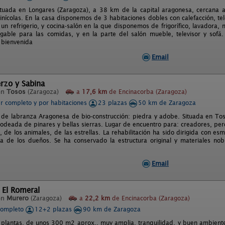
ituada en Longares (Zaragoza), a 38 km de la capital aragonesa, cercana a 
inícolas. En la casa disponemos de 3 habitaciones dobles con calefacción, te
un refrigerio, y cocina-salón en la que disponemos de frigorífico, lavadora
able para las comidas, y en la parte del salón mueble, televisor y sofá
 bienvenida
Email
rzo y Sabina
en
Tosos
(Zaragoza)
a
17,6 km
de Encinacorba (Zaragoza)
er completo y por habitaciones
23 plazas
50 km de Zaragoza
 de labranza Aragonesa de bio-construcción: piedra y adobe. Situada en Tos
Rodeada de pinares y bellas sierras. Lugar de encuentro para: creadores, p
, de los animales, de las estrellas. La rehabilitación ha sido dirigida con es
ta de los dueños. Se ha conservado la estructura original y materiales nob
Email
 El Romeral
en
Murero
(Zaragoza)
a
22,2 km
de Encinacorba (Zaragoza)
completo
12+2 plazas
90 km de Zaragoza
 plantas, de unos 300 m2 aprox., muy amplia, tranquilidad, y buen ambiente.