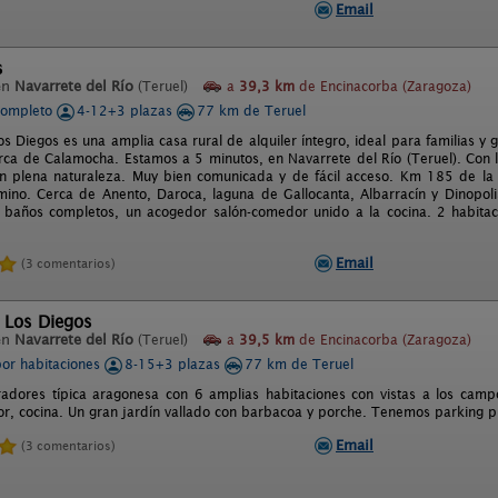
Email
s
en
Navarrete del Río
(Teruel)
a
39,3 km
de Encinacorba (Zaragoza)
completo
4-12+3 plazas
77 km de Teruel
os Diegos es una amplia casa rural de alquiler íntegro, ideal para familias 
rca de Calamocha. Estamos a 5 minutos, en Navarrete del Río (Teruel). Con l
en plena naturaleza. Muy bien comunicada y de fácil acceso. Km 185 de la
ino. Cerca de Anento, Daroca, laguna de Gallocanta, Albarracín y Dinopoli
 baños completos, un acogedor salón-comedor unido a la cocina. 2 habitaci
Email
(3 comentarios)
 Los Diegos
en
Navarrete del Río
(Teruel)
a
39,5 km
de Encinacorba (Zaragoza)
por habitaciones
8-15+3 plazas
77 km de Teruel
adores típica aragonesa con 6 amplias habitaciones con vistas a los camp
r, cocina. Un gran jardín vallado con barbacoa y porche. Tenemos parking p
Email
(3 comentarios)