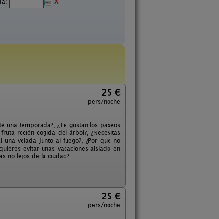
ida:
X
25 €
pers/noche
ante una temporada?, ¿Te gustan los paseos
ruta recién cogida del árbol?, ¿Necesitas
al una velada junto al fuego?, ¿Por qué no
 quieres evitar unas vacaciones aislado en
s no lejos de la ciudad?.
25 €
pers/noche