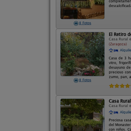
completamen
descalcificad
8 Fotos
El Retiro d
Casa Rural 
(Zaragoza)
Alquil
Casa de 3 ha
vitro, frigo
desayuno de a
precioso con
zumo, pan, a
8 Fotos
Casa Rural
Casa Rural 
Alquil
Preciosa cas
del Monaster
con niños. C