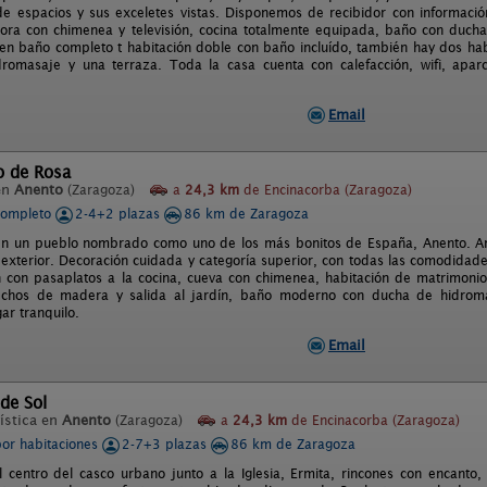
de espacios y sus exceletes vistas. Disponemos de recibidor con información
ora con chimenea y televisión, cocina totalmente equipada, baño con ducha
n baño completo t habitación doble con baño incluído, también hay dos hab
romasaje y una terraza. Toda la casa cuenta con calefacción, wifi, apar
Email
o de Rosa
en
Anento
(Zaragoza)
a
24,3 km
de Encinacorba (Zaragoza)
completo
2-4+2 plazas
86 km de Zaragoza
n un pueblo nombrado como uno de los más bonitos de España, Anento. Ampl
 exterior. Decoración cuidada y categoría superior, con todas las comodidade
n con pasaplatos a la cocina, cueva con chimenea, habitación de matrimonio 
echos de madera y salida al jardín, baño moderno con ducha de hidroma
gar tranquilo.
Email
 de Sol
ística en
Anento
(Zaragoza)
a
24,3 km
de Encinacorba (Zaragoza)
por habitaciones
2-7+3 plazas
86 km de Zaragoza
l centro del casco urbano junto a la Iglesia, Ermita, rincones con encanto,