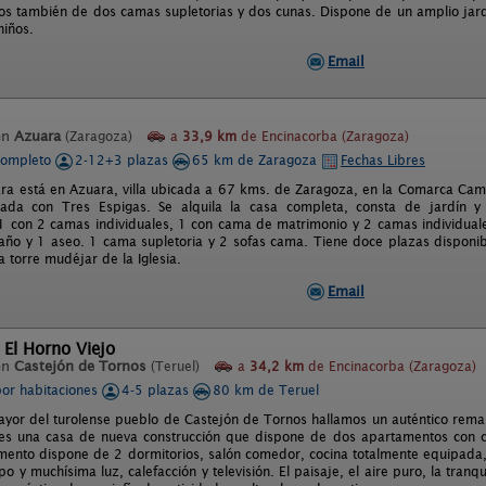
s también de dos camas supletorias y dos cunas. Dispone de un amplio jard
niños.
Email
en
Azuara
(Zaragoza)
a
33,9 km
de Encinacorba (Zaragoza)
completo
2-12+3 plazas
65 km de Zaragoza
Fechas Libres
ara está en Azuara, villa ubicada a 67 kms. de Zaragoza, en la Comarca Camp
ogada con Tres Espigas. Se alquila la casa completa, consta de jardín
1 con 2 camas individuales, 1 con cama de matrimonio y 2 camas individual
año y 1 aseo. 1 cama supletoria y 2 sofas cama. Tiene doce plazas disponibl
la torre mudéjar de la Iglesia.
Email
 El Horno Viejo
en
Castejón de Tornos
(Teruel)
a
34,2 km
de Encinacorba (Zaragoza)
por habitaciones
4-5 plazas
80 km de Teruel
mayor del turolense pueblo de Castejón de Tornos hallamos un auténtico reman
 es una casa de nueva construcción que dispone de dos apartamentos con 
ento dispone de 2 dormitorios, salón comedor, cocina totalmente equipada,
po y muchísima luz, calefacción y televisión. El paisaje, el aire puro, la tranqu