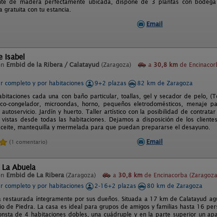
te de madera perfectamente ubicada, dispone de 3 plantas con bodega j
a gratuita con tu estancia.
Email
e Isabel
en
Embid de la Ribera / Calatayud
(Zaragoza)
a
30,8 km
de Encinacor
er completo y por habitaciones
9+2 plazas
82 km de Zaragoza
bitaciones cada una con baño particular, toallas, gel y secador de pelo, (T
rífico-congelador, microondas, horno, pequeños eletrodomésticos, menaje 
utoservicio. Jardín y huerto. Taller artístico con la posibilidad de contratar
 vistas desde todas las habitaciones. Dejamos a disposición de los clientes,
ceite, mantequilla y mermelada para que puedan prepararse el desayuno.
Email
(1 comentario)
 La Abuela
en
Embid de La Ribera
(Zaragoza)
a
30,8 km
de Encinacorba (Zaragoza
er completo y por habitaciones
2-16+2 plazas
80 km de Zaragoza
a restaurada íntegramente por sus dueños. Situada a 17 km de Calatayud agu
io de Piedra. La casa es ideal para grupos de amigos y familias hasta 16 pers
onsta de 4 habitaciones dobles, una cuádruple y en la parte superior un a