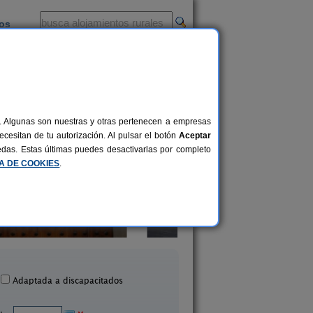
ios
-
al. Algunas son nuestras y otras pertenecen a empresas
cesitan de tu autorización. Al pulsar el botón
Aceptar
uedas. Estas últimas puedes desactivarlas por completo
CA DE COOKIES
.
Hotel Rural La Cason
Casa Rural La Curva
Solanar
6-9 pers.
17 €
Chiprana (Zaragoza)
Munébrega (Zarago
desde
Adaptada a discapacitados