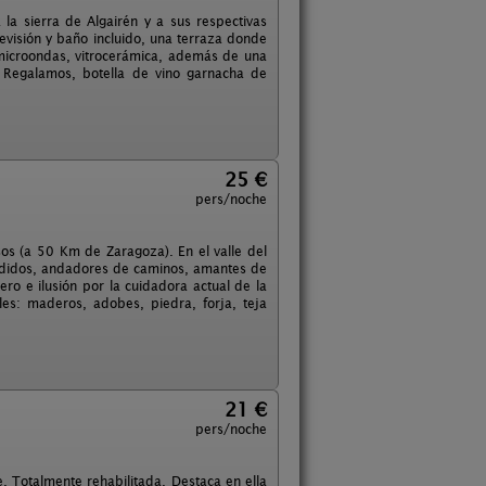
la sierra de Algairén y a sus respectivas
levisión y baño incluido, una terraza donde
, microondas, vitrocerámica, además de una
. Regalamos, botella de vino garnacha de
25 €
pers/noche
os (a 50 Km de Zaragoza). En el valle del
erdidos, andadores de caminos, amantes de
mero e ilusión por la cuidadora actual de la
les: maderos, adobes, piedra, forja, teja
21 €
pers/noche
 Totalmente rehabilitada. Destaca en ella