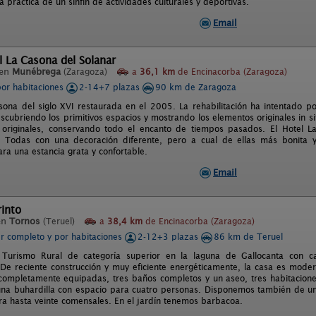
la práctica de un sinfín de actividades culturales y deportivas.
Email
l La Casona del Solanar
 en
Munébrega
(Zaragoza)
a
36,1 km
de Encinacorba (Zaragoza)
por habitaciones
2-14+7 plazas
90 km de Zaragoza
sona del siglo XVI restaurada en el 2005. La rehabilitación ha intentado po
escubriendo los primitivos espacios y mostrando los elementos originales in si
 originales, conservando todo el encanto de tiempos pasados. El Hotel L
s: Todas con una decoración diferente, pero a cual de ellas más bonita
ra una estancia grata y confortable.
Email
into
en
Tornos
(Teruel)
a
38,4 km
de Encinacorba (Zaragoza)
er completo y por habitaciones
2-12+3 plazas
86 km de Teruel
 Turismo Rural de categoría superior en la laguna de Gallocanta con 
. De reciente construcción y muy eficiente energéticamente, la casa es mo
completamente equipadas, tres baños completos y un aseo, tres habitaciones
na buhardilla con espacio para cuatro personas. Disponemos también de u
a hasta veinte comensales. En el jardín tenemos barbacoa.