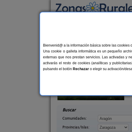
Busca por alojamiento
Alojamientos
>
Aragón
>
Zaragoza
> Encinac
Casas Rurales cerca
Bienvenid@ a la información básica sobre las cookies 
Una cookie o galleta informática es un pequeño archiv
externas que nos prestan servicios. Las activadas y n
activarás el resto de cookies (analíticas y publicita
pulsando el botón
Rechazar
o elegir su activación/de
anta Ana
Casa Rural Cuenta La Leyenda
11-13 pers.
6+
30 €
agoza)
Bulbuente (Zaragoza)
desde
desd
Buscar
Comunidades:
Provincias/Islas: