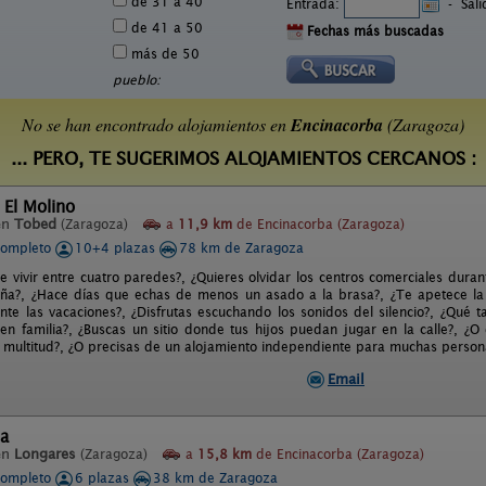
de 31 a 40
Entrada:
-
Sal
de 41 a 50
Fechas más buscadas
más de 50
pueblo:
No se han encontrado alojamientos en
Encinacorba
(Zaragoza)
... PERO, TE SUGERIMOS ALOJAMIENTOS CERCANOS :
 El Molino
en
Tobed
(Zaragoza)
a
11,9 km
de Encinacorba (Zaragoza)
completo
10+4 plazas
78 km de Zaragoza
e vivir entre cuatro paredes?, ¿Quieres olvidar los centros comerciales dur
ña?, ¿Hace días que echas de menos un asado a la brasa?, ¿Te apetece la f
ante las vacaciones?, ¿Disfrutas escuchando los sonidos del silencio?, ¿Qué t
 en familia?, ¿Buscas un sitio donde tus hijos puedan jugar en la calle?, ¿O
 multitud?, ¿O precisas de un alojamiento independiente para muchas persona
Email
ia
en
Longares
(Zaragoza)
a
15,8 km
de Encinacorba (Zaragoza)
completo
6 plazas
38 km de Zaragoza