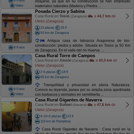
8 Fotos
relajarse, ya que en su construcción se han empleado
Video
materiales naturales (Madera y Piedra ...
Posada Cierzo y Sabina
Casa Rural en
Tosos
a
44,7 km
de
(Zaragoza)
Utebo (Zaragoza)
23 plazas
25 €
50 km de Zaragoza
Antigua casa de labranza Aragonesa de bio-
construcción: piedra y adobe. Situada en Tosos (a 50 Km
8 Fotos
de Zaragoza). En el valle del río Huerva. ...
Casa Rural Torre de Campos
Casa Rural en
Ainzón
a
45,5 km
de
(Zaragoza)
Utebo (Zaragoza)
2-6 plazas
18 €
65 km de Zaragoza
Tranquilidad y privacidad en plena Naturaleza.
8 Fotos
Conoce su leyenda, pasea por su amplia zona ajardinada
Video
con barbacoa y animales en semiliberta ...
Casa Rural Gigantes de Navarra
Casa Rural en
Buñuel
a
47,6 km
de
(Navarra)
Utebo (Zaragoza)
6-10+2 plazas
23 €
115 km de Pamplona
Casa Rural Gigantes de Navarra - Casa rural en la