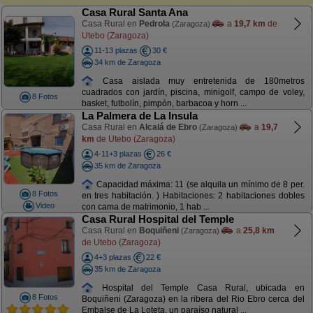
Casa Rural Santa Ana
Casa Rural en
Pedrola
a
19,7 km
de
(Zaragoza)
Utebo (Zaragoza)
11-13 plazas
30 €
34 km de Zaragoza
Casa aislada muy entretenida de 180metros
cuadrados con jardín, piscina, minigolf, campo de voley,
8 Fotos
basket, futbolín, pimpón, barbacoa y horn ...
La Palmera de La Insula
Casa Rural en
Alcalá de Ebro
a
19,7
(Zaragoza)
km
de Utebo (Zaragoza)
4-11+3 plazas
26 €
35 km de Zaragoza
Capacidad máxima: 11 (se alquila un mínimo de 8 per.
8 Fotos
en tres habitación. ) Habitaciones: 2 habitaciones dobles
Video
con cama de matrimonio, 1 hab ...
Casa Rural Hospital del Temple
Casa Rural en
Boquiñeni
a
25,8 km
(Zaragoza)
de Utebo (Zaragoza)
4+3 plazas
22 €
35 km de Zaragoza
Hospital del Temple Casa Rural, ubicada en
8 Fotos
Boquiñeni (Zaragoza) en la ribera del Rio Ebro cerca del
Embalse de La Loteta, un paraíso natural ...