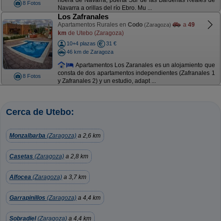
ribera de Navarra, puerta Sur de las Bardenas Reales de
8 Fotos
Navarra a orillas del río Ebro. Mu ...
Los Zafranales
Apartamentos Rurales en
Codo
a
49
(Zaragoza)
km
de Utebo (Zaragoza)
10+4 plazas
31 €
46 km de Zaragoza
Apartamentos Los Zaranales es un alojamiento que
consta de dos apartamentos independientes (Zafranales 1
8 Fotos
y Zafranales 2) y un estudio, adapt ...
Cerca de Utebo:
Monzalbarba
(Zaragoza)
a 2,6 km
Casetas
(Zaragoza)
a 2,8 km
Alfocea
(Zaragoza)
a 3,7 km
Garrapinillos
(Zaragoza)
a 4,4 km
Sobradiel
(Zaragoza)
a 4,4 km