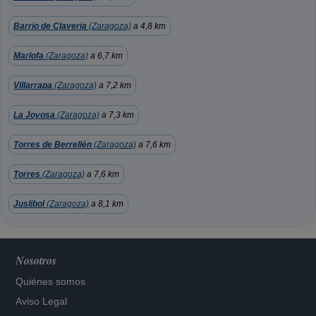
Barrio de Claveria
(Zaragoza)
a 4,8 km
Marlofa
(Zaragoza)
a 6,7 km
Villarrapa
(Zaragoza)
a 7,2 km
La Joyosa
(Zaragoza)
a 7,3 km
Torres de Berrellén
(Zaragoza)
a 7,6 km
Torres
(Zaragoza)
a 7,6 km
Juslibol
(Zaragoza)
a 8,1 km
Nosotros
Quiénes somos
Aviso Legal