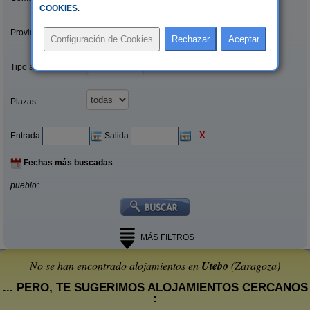
COOKIES
.
Provincias/Islas:
Tipo alquiler:
Plazas:
X
Entrada:
Salida:
Fechas más buscadas
pueblo:
MÁS FILTROS
No se han encontrado alojamientos en
Utebo
(Zaragoza)
... PERO, TE SUGERIMOS ALOJAMIENTOS CERCANOS
: