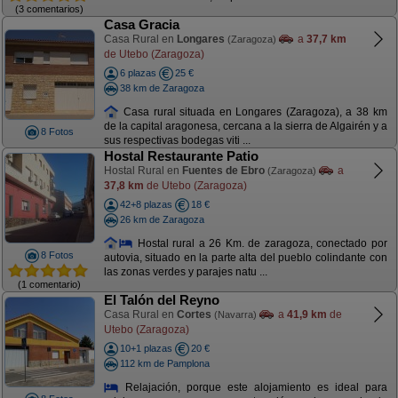
(3 comentarios)
Casa Gracia
Casa Rural en
Longares
a
37,7 km
(Zaragoza)
de Utebo (Zaragoza)
6 plazas
25 €
38 km de Zaragoza
Casa rural situada en Longares (Zaragoza), a 38 km
de la capital aragonesa, cercana a la sierra de Algairén y a
8 Fotos
sus respectivas bodegas viti ...
Hostal Restaurante Patio
Hostal Rural en
Fuentes de Ebro
a
(Zaragoza)
37,8 km
de Utebo (Zaragoza)
42+8 plazas
18 €
26 km de Zaragoza
Hostal rural a 26 Km. de zaragoza, conectado por
8 Fotos
autovia, situado en la parte alta del pueblo colindante con
las zonas verdes y parajes natu ...
(1 comentario)
El Talón del Reyno
Casa Rural en
Cortes
a
41,9 km
de
(Navarra)
Utebo (Zaragoza)
10+1 plazas
20 €
112 km de Pamplona
Relajación, porque este alojamiento es ideal para