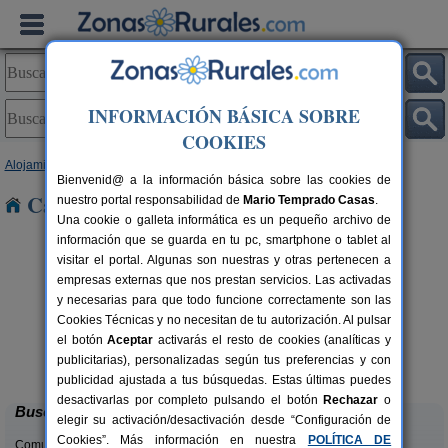
INFORMACIÓN BÁSICA SOBRE
COOKIES
Alojamientos
>
Aragón
>
Zaragoza
> Utebo
Bienvenid@ a la información básica sobre las cookies de
Casas Rurales cerca de Utebo
nuestro portal responsabilidad de
Mario Temprado Casas
.
Una cookie o galleta informática es un pequeño archivo de
información que se guarda en tu pc, smartphone o tablet al
visitar el portal. Algunas son nuestras y otras pertenecen a
empresas externas que nos prestan servicios. Las activadas
y necesarias para que todo funcione correctamente son las
Cookies Técnicas y no necesitan de tu autorización. Al pulsar
el botón
Aceptar
activarás el resto de cookies (analíticas y
Casa Rural Cuenta La Leyenda
rs.
6+4 pers.
publicitarias), personalizadas según tus preferencias y con
 €
35 €
Bulbuente (Zaragoza)
desde
publicidad ajustada a tus búsquedas. Estas últimas puedes
desactivarlas por completo pulsando el botón
Rechazar
o
Buscar
elegir su activación/desactivación desde “Configuración de
Cookies”. Más información en nuestra
POLÍTICA DE
Comunidades: