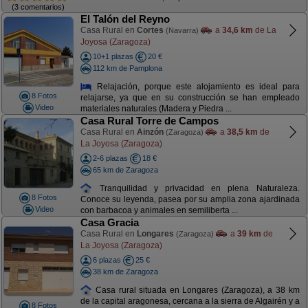
(3 comentarios)
El Talón del Reyno
Casa Rural en
Cortes
a
34,6 km
de La
(Navarra)
Joyosa (Zaragoza)
10+1 plazas
20 €
112 km de Pamplona
Relajación, porque este alojamiento es ideal para
8 Fotos
relajarse, ya que en su construcción se han empleado
Video
materiales naturales (Madera y Piedra ...
Casa Rural Torre de Campos
Casa Rural en
Ainzón
a
38,5 km
de
(Zaragoza)
La Joyosa (Zaragoza)
2-6 plazas
18 €
65 km de Zaragoza
Tranquilidad y privacidad en plena Naturaleza.
8 Fotos
Conoce su leyenda, pasea por su amplia zona ajardinada
Video
con barbacoa y animales en semiliberta ...
Casa Gracia
Casa Rural en
Longares
a
39 km
de
(Zaragoza)
La Joyosa (Zaragoza)
6 plazas
25 €
38 km de Zaragoza
Casa rural situada en Longares (Zaragoza), a 38 km
de la capital aragonesa, cercana a la sierra de Algairén y a
8 Fotos