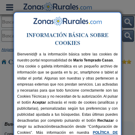
INFORMACIÓN BÁSICA SOBRE
COOKIES
Alojamientos
>
Aragón
>
Zaragoza
> La Joyosa
Bienvenid@ a la información básica sobre las cookies de
Casas Rurales cerca de La Joyosa
nuestro portal responsabilidad de
Mario Temprado Casas
.
Una cookie o galleta informática es un pequeño archivo de
información que se guarda en tu pc, smartphone o tablet al
visitar el portal. Algunas son nuestras y otras pertenecen a
empresas externas que nos prestan servicios. Las activadas
y necesarias para que todo funcione correctamente son las
Cookies Técnicas y no necesitan de tu autorización. Al pulsar
el botón
Aceptar
activarás el resto de cookies (analíticas y
Casa Rural Cuenta La Leyenda
rs.
6+4 pers.
publicitarias), personalizadas según tus preferencias y con
 €
35 €
Bulbuente (Zaragoza)
desde
publicidad ajustada a tus búsquedas. Estas últimas puedes
desactivarlas por completo pulsando el botón
Rechazar
o
Buscar
elegir su activación/desactivación desde “Configuración de
Cookies”. Más información en nuestra
POLÍTICA DE
Comunidades: