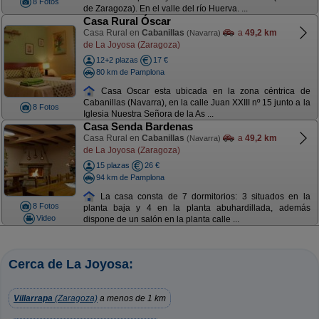
8 Fotos
de Zaragoza). En el valle del río Huerva. ...
Casa Rural Óscar
Casa Rural en
Cabanillas
a
49,2 km
(Navarra)
de La Joyosa (Zaragoza)
12+2 plazas
17 €
80 km de Pamplona
Casa Oscar esta ubicada en la zona céntrica de
Cabanillas (Navarra), en la calle Juan XXIII nº 15 junto a la
8 Fotos
Iglesia Nuestra Señora de la As ...
Casa Senda Bardenas
Casa Rural en
Cabanillas
a
49,2 km
(Navarra)
de La Joyosa (Zaragoza)
15 plazas
26 €
94 km de Pamplona
La casa consta de 7 dormitorios: 3 situados en la
8 Fotos
planta baja y 4 en la planta abuhardillada, además
Video
dispone de un salón en la planta calle ...
Cerca de La Joyosa:
Villarrapa
(Zaragoza)
a menos de 1 km