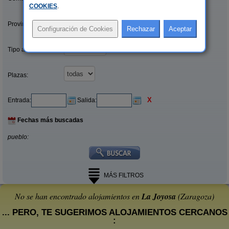
COOKIES
.
Provincias/Islas:
Tipo alquiler:
Plazas:
X
Entrada:
Salida:
Fechas más buscadas
pueblo:
MÁS FILTROS
No se han encontrado alojamientos en
La Joyosa
(Zaragoza)
... PERO, TE SUGERIMOS ALOJAMIENTOS CERCANOS
: