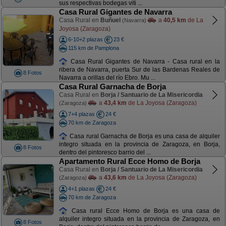
sus respectivas bodegas viti ...
Casa Rural Gigantes de Navarra
Casa Rural en
Buñuel
a
40,5 km
de La
(Navarra)
Joyosa (Zaragoza)
6-10+2 plazas
23 €
115 km de Pamplona
Casa Rural Gigantes de Navarra - Casa rural en la
ribera de Navarra, puerta Sur de las Bardenas Reales de
8 Fotos
Navarra a orillas del río Ebro. Mu ...
Casa Rural Garnacha de Borja
Casa Rural en
Borja / Santuario de La Misericordia
a
43,4 km
de La Joyosa (Zaragoza)
(Zaragoza)
7+4 plazas
24 €
70 km de Zaragoza
Casa rural Garnacha de Borja es una casa de alquiler
integro situada en la provincia de Zaragoza, en Borja,
8 Fotos
dentro del pintoresco barrio del ...
Apartamento Rural Ecce Homo de Borja
Casa Rural en
Borja / Santuario de La Misericordia
a
43,6 km
de La Joyosa (Zaragoza)
(Zaragoza)
4+1 plazas
24 €
70 km de Zaragoza
Casa rural Ecce Homo de Borja es una casa de
alquiler integro situada en la provincia de Zaragoza, en
8 Fotos