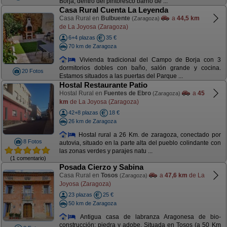
Borja, dentro del pintoresco barrio de ...
Casa Rural Cuenta La Leyenda
Casa Rural en
Bulbuente
a
44,5 km
(Zaragoza)
de La Joyosa (Zaragoza)
6+4 plazas
35 €
70 km de Zaragoza
Vivienda tradicional del Campo de Borja con 3
dormitorios dobles con baño, salón grande y cocina.
20 Fotos
Estamos situados a las puertas del Parque ...
Hostal Restaurante Patio
Hostal Rural en
Fuentes de Ebro
a
45
(Zaragoza)
km
de La Joyosa (Zaragoza)
42+8 plazas
18 €
26 km de Zaragoza
Hostal rural a 26 Km. de zaragoza, conectado por
8 Fotos
autovia, situado en la parte alta del pueblo colindante con
las zonas verdes y parajes natu ...
(1 comentario)
Posada Cierzo y Sabina
Casa Rural en
Tosos
a
47,6 km
de La
(Zaragoza)
Joyosa (Zaragoza)
23 plazas
25 €
50 km de Zaragoza
Antigua casa de labranza Aragonesa de bio-
construcción: piedra y adobe. Situada en Tosos (a 50 Km