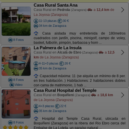
Casa Rural Santa Ana
Casa Rural en
Pedrola
a
12,4 km
de
(Zaragoza)
La Joyosa (Zaragoza)
11-13 plazas
30 €
34 km de Zaragoza
Casa aislada muy entretenida de 180metros
cuadrados con jardín, piscina, minigolf, campo de voley,
8 Fotos
basket, futbolín, pimpón, barbacoa y horn ...
La Palmera de La Insula
Casa Rural en
Alcalá de Ebro
a
12,5
(Zaragoza)
km
de La Joyosa (Zaragoza)
4-11+3 plazas
26 €
35 km de Zaragoza
Capacidad máxima: 11 (se alquila un mínimo de 8 per.
8 Fotos
en tres habitación. ) Habitaciones: 2 habitaciones dobles
Video
con cama de matrimonio, 1 hab ...
Casa Rural Hospital del Temple
Casa Rural en
Boquiñeni
a
18,6 km
(Zaragoza)
de La Joyosa (Zaragoza)
4+3 plazas
22 €
35 km de Zaragoza
Hospital del Temple Casa Rural, ubicada en
8 Fotos
Boquiñeni (Zaragoza) en la ribera del Rio Ebro cerca del
Embalse de La Loteta, un paraíso natural ...