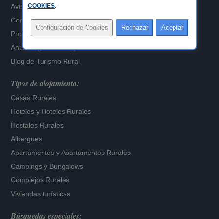
Aviso Legal
COOKIES
.
Configuración de Cookies
Propietarios alojamientos
Anuncia gratis tu alojamiento
Blog de Turismo Rural
Tipos de alojamiento:
Casas Rurales
Hoteles
y
Hoteles Rurales
Hostales Rurales
Albergues
Apartamentos
y
Apartamentos Rurales
Campings y Bungalows
Complejos Rurales
Viviendas turísticas
Búsquedas especiales: