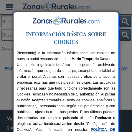
INFORMACIÓN BÁSICA SOBRE
COOKIES
Alojamientos
Bienvenid@ a la información básica sobre las cookies de
nuestro portal responsabilidad de
Lo sentimos,
Mario Temprado Casas
.
Una cookie o galleta informática es un pequeño archivo de
Este alojamiento ya no figura en nuestra base de
información que se guarda en tu pc, smartphone o tablet al
visitar el portal. Algunas son nuestras y otras pertenecen a
datos.
empresas externas que nos prestan servicios. Las activadas
Buscar otros alojamientos
y necesarias para que todo funcione correctamente son las
Cookies Técnicas y no necesitan de tu autorización. Al pulsar
el botón
Aceptar
activarás el resto de cookies (analíticas y
publicitarias), personalizadas según tus preferencias y con
publicidad ajustada a tus búsquedas. Estas últimas puedes
Nosotros
desactivarlas por completo pulsando el botón
Rechazar
o
elegir su activación/desactivación desde “Configuración de
Quiénes somos
Cookies”. Más información en nuestra
POLÍTICA DE