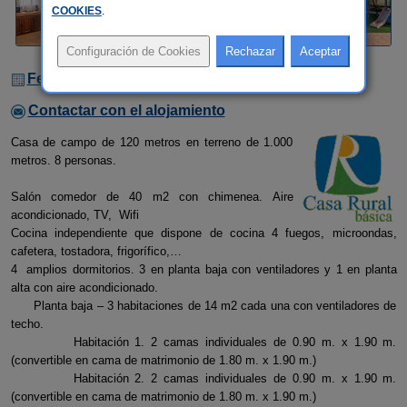
COOKIES
.
Fechas Libres
Contactar con el alojamiento
Casa de campo de 120 metros en terreno de 1.000
metros. 8 personas.
Salón comedor de 40 m2 con chimenea. Aire
acondicionado, TV, Wifi
Cocina independiente que dispone de cocina 4 fuegos, microondas,
cafetera, tostadora, frigorífico,…
4 amplios dormitorios. 3 en planta baja con ventiladores y 1 en planta
alta con aire acondicionado.
Planta baja – 3 habitaciones de 14 m2 cada una con ventiladores de
techo.
Habitación 1. 2 camas individuales de 0.90 m. x 1.90 m.
(convertible en cama de matrimonio de 1.80 m. x 1.90 m.)
Habitación 2. 2 camas individuales de 0.90 m. x 1.90 m.
(convertible en cama de matrimonio de 1.80 m. x 1.90 m.)