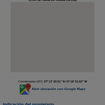
41540 La Puebla De Cazalla (Sevilla)
Coordenadas GPS:
37º 13' 20.51'' N / 5º 18' 51.02'' W
Abrir ubicación con Google Maps
Indicación del propietario