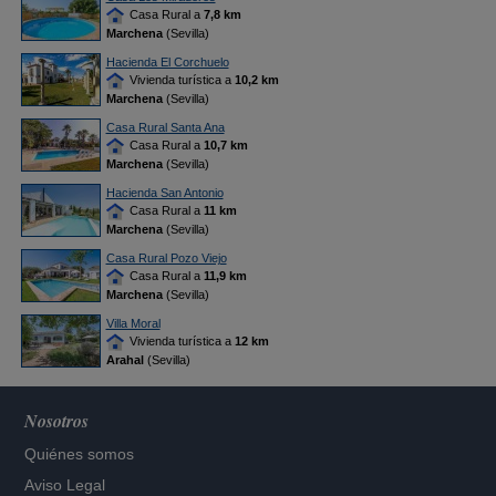
Casa Rural a
7,8 km
Marchena
(Sevilla)
Hacienda El Corchuelo
Vivienda turística a
10,2 km
Marchena
(Sevilla)
Casa Rural Santa Ana
Casa Rural a
10,7 km
Marchena
(Sevilla)
Hacienda San Antonio
Casa Rural a
11 km
Marchena
(Sevilla)
Casa Rural Pozo Viejo
Casa Rural a
11,9 km
Marchena
(Sevilla)
Villa Moral
Vivienda turística a
12 km
Arahal
(Sevilla)
Nosotros
Quiénes somos
Aviso Legal