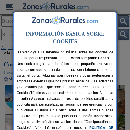
INFORMACIÓN BÁSICA SOBRE
COOKIES
Alojamientos
>
Andalucía
>
Sevilla
>
La Puebla de Cazalla
> Casa Rural La
Bienvenid@ a la información básica sobre las cookies de
Perla
nuestro portal responsabilidad de
Mario Temprado Casas
.
Casa Rural La Perla
Una cookie o galleta informática es un pequeño archivo de
información que se guarda en tu pc, smartphone o tablet al
Casa Rural en La Puebla de Cazalla (Sevilla)
visitar el portal. Algunas son nuestras y otras pertenecen a
Alquiler completo
8 plazas
67 km de Sevilla
empresas externas que nos prestan servicios. Las activadas
y necesarias para que todo funcione correctamente son las
Cookies Técnicas y no necesitan de tu autorización. Al pulsar
el botón
Aceptar
activarás el resto de cookies (analíticas y
publicitarias), personalizadas según tus preferencias y con
publicidad ajustada a tus búsquedas. Estas últimas puedes
desactivarlas por completo pulsando el botón
Rechazar
o
elegir su activación/desactivación desde “Configuración de
Cookies”. Más información en nuestra
POLÍTICA DE