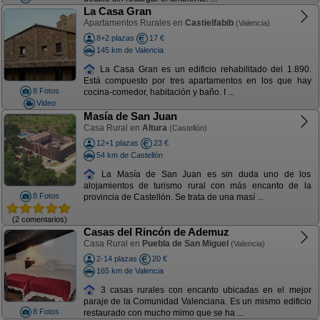
La Casa Gran
Apartamentos Rurales en
Castielfabib
(Valencia)
8+2 plazas
17 €
145 km de Valencia
La Casa Gran es un edificio rehabilitado del 1.890.
Está compuesto por tres apartamentos en los que hay
8 Fotos
cocina-comedor, habitación y baño. I ...
Video
Masía de San Juan
Casa Rural en
Altura
(Castellón)
12+1 plazas
23 €
54 km de Castellón
La Masía de San Juan es sin duda uno de los
alojamientos de turismo rural con más encanto de la
8 Fotos
provincia de Castellón. Se trata de una masí ...
(2 comentarios)
Casas del Rincón de Ademuz
Casa Rural en
Puebla de San Miguel
(Valencia)
2-14 plazas
20 €
165 km de Valencia
3 casas rurales con encanto ubicadas en el mejor
paraje de la Comunidad Valenciana. Es un mismo edificio
8 Fotos
restaurado con mucho mimo que se ha ...