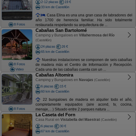
2-12 plazas
19 €
33 km de Castellón
Casa Elina es una una gran casa de labradores del
año 1700 de herencia familiar. Ha sido totalmente
8 Fotos
restaurada respetando su arquitectura de ...
Cabañas San Bartolomé
Camping y Bungalows en
Villahermosa del Río
(Castellón)
24 plazas
26 €
65 km de Castellón
Nuestras instalaciones se componen de seis cabañas
8 Fotos
de madera más el Centro de Información y Recepción.
Video
Cada una de las cabañas cuenta con un ...
Cabañas Altomira
Camping y Bungalows en
Navajas
(Castellón)
6 plazas
15 €
60 km de Castellón
22 bungalows de madera en alquiler todo el año,
completamente equipados (aire acond, tv, cocina,
8 Fotos
menaje,... ) Situado entre 2 parques natura ...
La Caseta del Forn
Casa Rural en
Vistabella del Maestrat
(Castellón)
6 plazas
30 €
67 km de Castellón