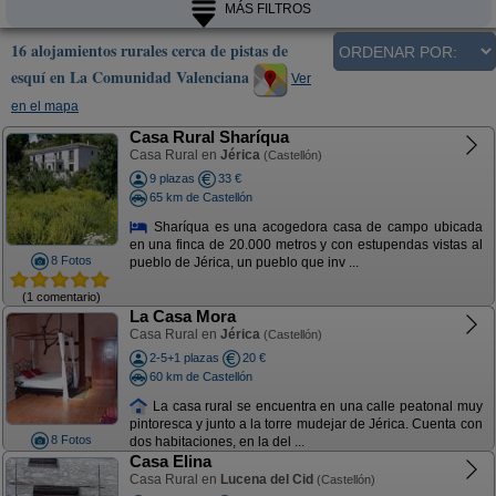
MÁS FILTROS
16 alojamientos rurales cerca de pistas de
esquí en La Comunidad Valenciana
Ver
en el mapa
Casa Rural Sharíqua
Casa Rural en
Jérica
(Castellón)
9 plazas
33 €
65 km de Castellón
Sharíqua es una acogedora casa de campo ubicada
en una finca de 20.000 metros y con estupendas vistas al
8 Fotos
pueblo de Jérica, un pueblo que inv ...
(1 comentario)
La Casa Mora
Casa Rural en
Jérica
(Castellón)
2-5+1 plazas
20 €
60 km de Castellón
La casa rural se encuentra en una calle peatonal muy
pintoresca y junto a la torre mudejar de Jérica. Cuenta con
8 Fotos
dos habitaciones, en la del ...
Casa Elina
Casa Rural en
Lucena del Cid
(Castellón)