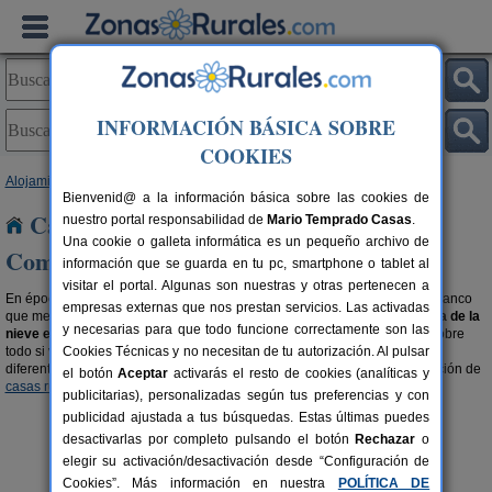
INFORMACIÓN BÁSICA SOBRE
COOKIES
Alojamientos
>
Casas rurales cerca de la nieve
> Comunidad Valenciana
Bienvenid@ a la información básica sobre las cookies de
Casas rurales cerca de la nieve en La
nuestro portal responsabilidad de
Mario Temprado Casas
.
Una cookie o galleta informática es un pequeño archivo de
Comunidad Valenciana
información que se guarda en tu pc, smartphone o tablet al
visitar el portal. Algunas son nuestras y otras pertenecen a
En época invernal, muchos pueblos de España se cubren de un manto blanco
empresas externas que nos prestan servicios. Las activadas
que merece la pena aprovechar y visitar. Alojarte en una
casa rural cerca de la
y necesarias para que todo funcione correctamente son las
nieve en Comunidad Valenciana
es una experiencia única y diferente, sobre
todo si viajas con los que más quieres o te gusta practicar esquí en sus
Cookies Técnicas y no necesitan de tu autorización. Al pulsar
diferentes modalidades. Te recomendamos también visitar nuestra selección de
el botón
Aceptar
activarás el resto de cookies (analíticas y
casas rurales para grupos grandes en Comunidad Valenciana
.
publicitarias), personalizadas según tus preferencias y con
publicidad ajustada a tus búsquedas. Estas últimas puedes
desactivarlas por completo pulsando el botón
Rechazar
o
elegir su activación/desactivación desde “Configuración de
Cookies”. Más información en nuestra
POLÍTICA DE