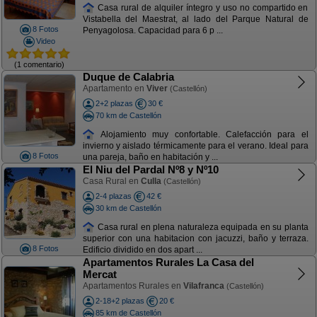
Casa rural de alquiler íntegro y uso no compartido en
Vistabella del Maestrat, al lado del Parque Natural de
8 Fotos
Penyagolosa. Capacidad para 6 p ...
Video
(1 comentario)
Duque de Calabria
Apartamento en
Viver
(Castellón)
2+2 plazas
30 €
70 km de Castellón
Alojamiento muy confortable. Calefacción para el
invierno y aislado térmicamente para el verano. Ideal para
8 Fotos
una pareja, baño en habitación y ...
El Niu del Pardal Nº8 y Nº10
Casa Rural en
Culla
(Castellón)
2-4 plazas
42 €
30 km de Castellón
Casa rural en plena naturaleza equipada en su planta
superior con una habitacion con jacuzzi, baño y terraza.
8 Fotos
Edificio dividido en dos apart ...
Apartamentos Rurales La Casa del
Mercat
Apartamentos Rurales en
Vilafranca
(Castellón)
2-18+2 plazas
20 €
85 km de Castellón