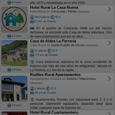
8 Fotos
año 1870 y rehabilitada en el año 2002. ...
Hotel Rural La Casa Nueva
Hotel Rural en
Cereceda / Piloña
(Asturias)
18+3 plazas
45 €
57 km de Oviedo
En el pueblo de Cereceda, limite sur del macizo
delSueve, se esconde esta Casa de Aldea asturiana. Uno
8 Fotos
de esos alojamientos que por su situa ...
Casa de Aldea La Ferrería
Casa Rural en
Santa Eulalia de Oscos
(Asturias)
12 plazas
15 €
173 km de Oviedo
Casa tradicional asturiana de la zona occidental de
Asturias con más de cien años de antigüedad, situada en
8 Fotos
La Ferrería, a 1 Km de la capita ...
Rodiles Rural Apartamentos
Apartamentos Rurales en
Selorio / Villaviciosa
(Asturias)
6 plazas
25 €
40 km de Oviedo
Apartamentos Rurales con capacidad para 2, 4 o 6
personas, totalmente equipados, situación ideal para
8 Fotos
visitar cualquier parte de Asturias en ...
Hotel Rural Cuartamenteru