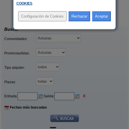
COOKIES
.
El Pajar de Pumarega
rs.
6 pers.
 €
19 €
Castropol (Asturias)
desde
Buscar
Comunidades:
Provincias/Islas:
Tipo alquiler:
Plazas:
X
Entrada:
Salida:
Fechas más buscadas