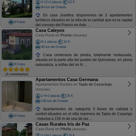
4-12+2 plazas
22 €
94 km de Oviedo
En casa Josefina disponemos de 3 apartamentos
turísticos situados en la villa de la caridad que es la capital
8 Fotos
del concejo del Franco en Astu ...
Casa Caleyos
Casa Rural en
Pravia
(Asturias)
8+1 plazas
16 €
40 km de Oviedo
Casa centenaria de piedra, totalmente restaurada,
situada en la parte alta del pueblo de Quinzanas, en plena
8 Fotos
naturaleza, a orillas del rio N ...
(3 comentarios)
Apartamentos Casa Germana
Apartamentos Rurales en
Tapia de Casariego
(Asturias)
2-4+2 plazas
25 €
130 km de Oviedo
Apartamentos de categoría 3 llaves de calidad y
confort situados en el villa marinera de Tapia de Casarigo
8 Fotos
- Asturias a 150 m de una de las ...
Casas Rurales Iris de Paz
Casa Rural en
Piloña
(Asturias)
2-19+1 plazas
25 €