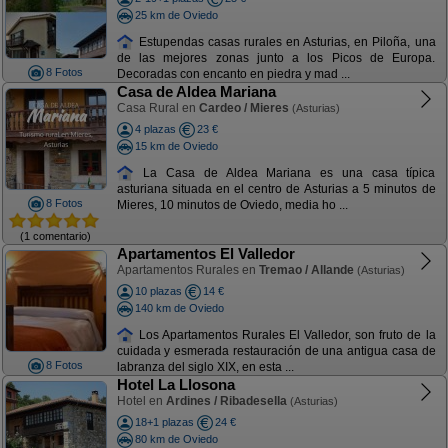
25 km de Oviedo
Estupendas casas rurales en Asturias, en Piloña, una
de las mejores zonas junto a los Picos de Europa.
8 Fotos
Decoradas con encanto en piedra y mad ...
Casa de Aldea Mariana
Casa Rural en
Cardeo / Mieres
(Asturias)
4 plazas
23 €
15 km de Oviedo
La Casa de Aldea Mariana es una casa típica
asturiana situada en el centro de Asturias a 5 minutos de
8 Fotos
Mieres, 10 minutos de Oviedo, media ho ...
(1 comentario)
Apartamentos El Valledor
Apartamentos Rurales en
Tremao / Allande
(Asturias)
10 plazas
14 €
140 km de Oviedo
Los Apartamentos Rurales El Valledor, son fruto de la
cuidada y esmerada restauración de una antigua casa de
8 Fotos
labranza del siglo XIX, en esta ...
Hotel La Llosona
Hotel en
Ardines / Ribadesella
(Asturias)
18+1 plazas
24 €
80 km de Oviedo