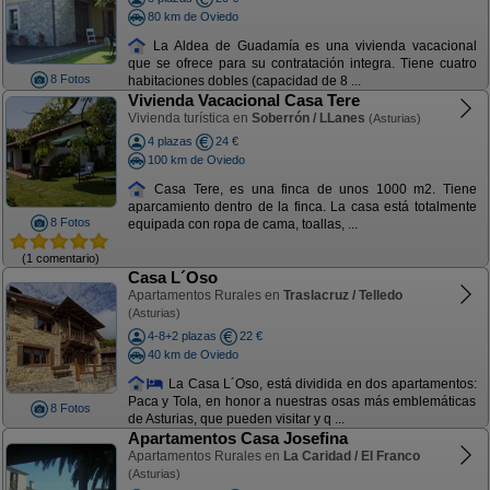
80 km de Oviedo
La Aldea de Guadamía es una vivienda vacacional
que se ofrece para su contratación integra. Tiene cuatro
8 Fotos
habitaciones dobles (capacidad de 8 ...
Vivienda Vacacional Casa Tere
Vivienda turística en
Soberrón / LLanes
(Asturias)
4 plazas
24 €
100 km de Oviedo
Casa Tere, es una finca de unos 1000 m2. Tiene
aparcamiento dentro de la finca. La casa está totalmente
8 Fotos
equipada con ropa de cama, toallas, ...
(1 comentario)
Casa L´Oso
Apartamentos Rurales en
Traslacruz / Telledo
(Asturias)
4-8+2 plazas
22 €
40 km de Oviedo
La Casa L´Oso, está dividida en dos apartamentos:
Paca y Tola, en honor a nuestras osas más emblemáticas
8 Fotos
de Asturias, que pueden visitar y q ...
Apartamentos Casa Josefina
Apartamentos Rurales en
La Caridad / El Franco
(Asturias)