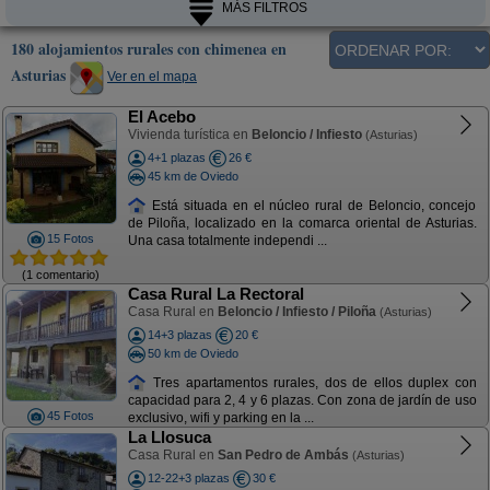
MÁS FILTROS
180 alojamientos rurales con chimenea en
Asturias
Ver en el mapa
El Acebo
Vivienda turística en
Beloncio / Infiesto
(Asturias)
4+1 plazas
26 €
45 km de Oviedo
Está situada en el núcleo rural de Beloncio, concejo
de Piloña, localizado en la comarca oriental de Asturias.
15 Fotos
Una casa totalmente independi ...
(1 comentario)
Casa Rural La Rectoral
Casa Rural en
Beloncio / Infiesto / Piloña
(Asturias)
14+3 plazas
20 €
50 km de Oviedo
Tres apartamentos rurales, dos de ellos duplex con
capacidad para 2, 4 y 6 plazas. Con zona de jardín de uso
45 Fotos
exclusivo, wifi y parking en la ...
La Llosuca
Casa Rural en
San Pedro de Ambás
(Asturias)
12-22+3 plazas
30 €