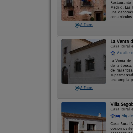
Restaurante 
Madrid. Las 
una decoraci
con artículo
8 Fotos
La Venta d
Casa Rural 
Alquiler 
La Venta de l
de la época,
de garantiza
supermercado
una amplia p
8 Fotos
Villa Sego
Casa Rural 
Alquil
Casa Rural V
opción perfe