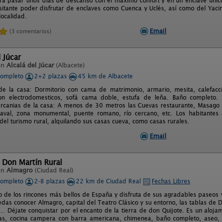
ra pasar unos días de descanso con el máximo confort y en un enclave único
isitante poder disfrutar de enclaves como Cuenca y Uclés, así como del Yaci
localidad.
Email
(3 comentarios)
l Júcar
en
Alcalá del Júcar
(Albacete)
completo
2+2 plazas
45 km de Albacete
de la casa: Dormitorio con cama de matrimonio, armario, mesita, calefac
on electrodomesticos, sofá cama doble, estufa de leña. Baño completo
rcanias de la casa: A menos de 30 metros las Cuevas restaurante, Masago 
iaval, zona monumental, puente romano, río cercano, etc. Los habitantes a
 del turismo rural, alquilando sus casas cueva, como casas rurales.
Email
 Don Martín Rural
en
Almagro
(Ciudad Real)
completo
2-8 plazas
22 km de Ciudad Real
Fechas Libres
 de los rincones más bellos de España y disfruta de sus agradables paseos y
as conocer Almagro, capital del Teatro Clásico y su entorno, las tablas de Da
 … Déjate conquistar por el encanto de la tierra de don Quijote. Es un alojam
as, cocina campera con barra americana, chimenea, baño completo, aseo, 