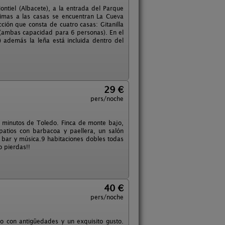
ntiel (Albacete), a la entrada del Parque
imas a las casas se encuentran La Cueva
cción que consta de cuatro casas: Gitanilla
(ambas capacidad para 6 personas). En el
) además la leña está incluida dentro del
29 €
pers/noche
 minutos de Toledo. Finca de monte bajo,
atios con barbacoa y paellera, un salón
bar y música.9 habitaciones dobles todas
o pierdas!!
40 €
pers/noche
do con antigüedades y un exquisito gusto.