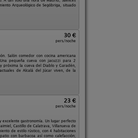
. A tan sólo una hora de Madrid, Saelices
miento Arqueológico de Segóbriga, situado
30 €
pers/noche
ción. Salón comedor con cocina americana
. Una pequeña cueva con jacuzzi para 2
y próxima la cueva del Diablo y Garadén,
ctuales de Alcalá del Júcar viven, de la
23 €
pers/noche
 excelente gastronomía. Un lugar perfecto
imiel, Castillo de Calatrava, Villanueva de
iento de estilo rústico, con 4 habitaciones
patio con barbacoa así como calefacción;