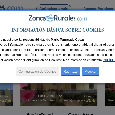
Anúnciate gratis
Acceso Propietar
Busca por pueblo
INFORMACIÓN BÁSICA SOBRE COOKIES
astilla-La Mancha
cuzzi en Castilla-La Mancha
de nuestro portal responsabilidad de
Mario Temprado Casas
.
o de información que se guarda en tu pc, smartphone o tablet al visitar el port
n Castilla-La Mancha
son una buena elección, una experiencia diferente para di
ecesarias para que todo funcione correctamente son las Cookies Técnicas y no ne
je
y vive una estancia mágica e inolvidable para repetir. Además, también 
rias), personalizadas según tus preferencias y con publicidad ajustada a tus búsq
con sauna en Castilla-La Mancha
. Elige un destino con encanto y disfruta de un
sactivación desde “Configuración de Cookies”. Más información en nuestra
POLÍTI
Casa Rural Flor
A
2 pers.
18 pers.
22 €
30 €
Ribera de San Benito (Cuenca)
Huérm
e
desde
Precio (€/pers)
Características