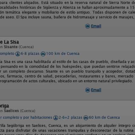
para clientes alojados. Está situado en la reserva natural de Sierra Norte
localidades históricas de Sigüenza y Atienza se hallan aproximadamente a 15
ón temática elegante y mobiliario de estilo antiguo. Todas disponen de cale
s de aseo. El Spa incluye sauna, bañera de hidromasaje y servicio de masajes
Email
e La Sisa
en
Sisante
(Cuenca)
completo
6-8 plazas
100 km de Cuenca
a Sisa es una casa habilitada al estilo de las casas de pueblo, diseñada y ac
 pensando en la comodidad de los huéspedes, que puedan sentirse relajados,
r un completo descanso. Sisante es un pueblo tranquilo y acogedor, dotad
s, farmacia, centro de salud, pescaderías, restaurantes y bares, mercado 
rogramación de actos culturales, ubicado en un entorno natural privilegiado.
Email
briga
en
Saelices
(Cuenca)
er completo y por habitaciones
2-6+2 plazas
60 km de Cuenca
illa Segóbriga en Saelices, Cuenca, es un alojamiento de alquiler íntegro
cta para disfrutar de unas vacaciones tranquilas y desconectar de la rutina 