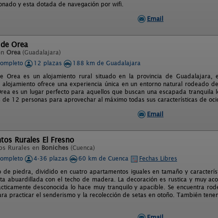
ionado y esta dotada de navegación por wifi.
Email
 de Orea
en
Orea
(Guadalajara)
completo
12 plazas
188 km de Guadalajara
e Orea es un alojamiento rural situado en la provincia de Guadalajara, 
 alojamiento ofrece una experiencia única en un entorno natural rodeado d
rea es un lugar perfecto para aquellos que buscan una escapada tranquila lejo
 de 12 personas para aprovechar al máximo todas sus características de ocio
Email
os Rurales El Fresno
os Rurales en
Boniches
(Cuenca)
completo
4-36 plazas
60 km de Cuenca
Fechas Libres
io de piedra, dividido en cuatro apartamentos iguales en tamaño y característ
ta abuardillada con el techo de madera. La decoración es rustica y muy ac
acticamente desconocida lo hace muy tranquilo y apacible. Se encuentra ro
ra practicar el senderismo y la recolección de setas en otoño. También tene
Email