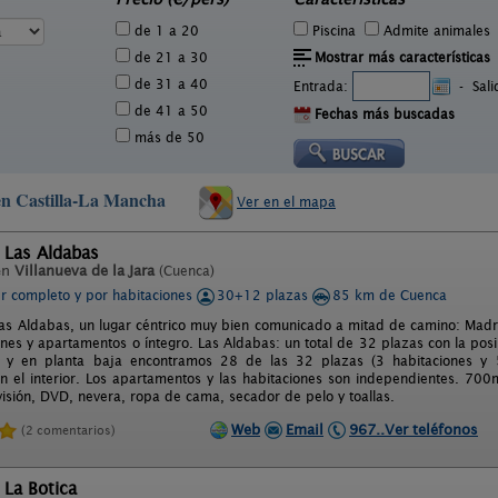
de 1 a 20
Piscina
Admite animales
de 21 a 30
Mostrar más características
de 31 a 40
Entrada:
-
Sal
de 41 a 50
Fechas más buscadas
más de 50
 en Castilla-La Mancha
Ver en el mapa
 Las Aldabas
en
Villanueva de la Jara
(Cuenca)
er completo y por habitaciones
30+12 plazas
85 km de Cuenca
Las Aldabas, un lugar céntrico muy bien comunicado a mitad de camino: Madrid
ones y apartamentos o íntegro. Las Aldabas: un total de 32 plazas con la pos
al y en planta baja encontramos 28 de las 32 plazas (3 habitaciones y
n el interior. Los apartamentos y las habitaciones son independientes. 700
evisión, DVD, nevera, ropa de cama, secador de pelo y toallas.
Web
Email
967..Ver teléfonos
(2 comentarios)
 La Botica