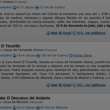
en
Iniesta
(Cuenca)
completo
8-15 plazas
52 km de Cuenca
a reserva natural Las Hoces del Cabriel se encuentra una casa del s. XVIII 
igas de madera, chimenea y algunos dibujos florales de las paredes.8 ha
munes, distribuidos en cocina-comedor, salón con chimenea, zaguan, cuarto
corral de 500 m. con pozo y barbacoa.
20 % de descuento en Junio, Julio y Ag
Web
Email
913..Ver teléfonos
El Tesorillo
en
Casas de Fernando Alonso
(Cuenca)
completo
16+4 plazas
100 km de Cuenca
Fechas Libres
a la Casa Rural El Tesorillo. Situada en Casas de Fernando Alonso, pueblo t
vidar las tensiones de la semana y relajarte con los amigos en una acoged
la caza. Podrá degustar nuestra gran variedad de vino, galardonados con nu
, Cavernet Sauvignon, etc. Casa (16 personas): 6 habitaciones dobles,
 4 Baños. A 60 kilómetros de Albacete, hora y media de Madrid y Valencia, y c
Web
Email
651..Ver teléfonos
les El Descanso del Andante
en
Ossa de Montiel
(Albacete)
completo
32+2 plazas
87 km de Albacete