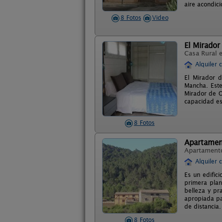
aire acondic
8 Fotos
Video
El Mirador
Casa Rural 
Alquiler 
El Mirador d
Mancha. Este
Mirador de O
capacidad es
8 Fotos
Apartament
Apartament
Alquiler 
Es un edific
primera plan
belleza y pr
apropiada pa
de distancia.
8 Fotos