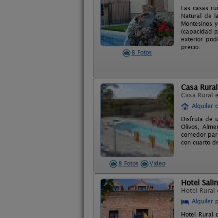
Las casas ru
Natural de l
Montesinos y 
(capacidad p
exterior pod
precio.
8 Fotos
Casa Rural
Casa Rural 
Alquiler 
Disfruta de 
Olivos, Alme
comedor para
con cuarto de
8 Fotos
Video
Hotel Sali
Hotel Rural
Alquiler 
Hotel Rural 