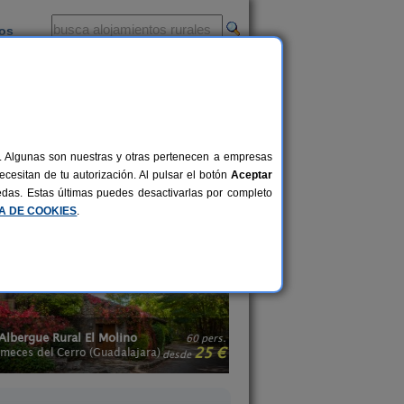
ios
-
al. Algunas son nuestras y otras pertenecen a empresas
sfrutar de un turismo rural placentero
cesitan de tu autorización. Al pulsar el botón
Aceptar
puedes encontrar
casas rurales con spa
uedas. Estas últimas puedes desactivarlas por completo
 viaje romántico a la vez que relajante
CA DE COOKIES
.
lbergue Rural El Molino
Mirador al Castillo I
60 pers.
25 €
eces del Cerro (Guadalajara)
Paracuellos de la Vega 
desde