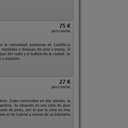
75 €
pers/noche
en la comunidad autónoma de Castilla-La
e montañas y bosques de pino y encina. El
s del ruido y el bullicio de la ciudad. Su
 y espacios.
27 €
pers/noche
icas. Estan construidos en dos plantas, la
ogedora. Su situación en una zona de gran
deado de pinos, por lo que la zona es muy
mos el río Cabriel a menos de un kilometro