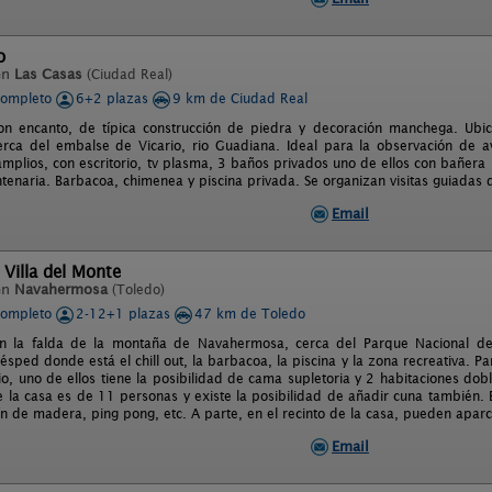
o
en
Las Casas
(Ciudad Real)
completo
6+2 plazas
9 km de Ciudad Real
con encanto, de típica construcción de piedra y decoración manchega. Ub
erca del embalse de Vicario, rio Guadiana. Ideal para la observación de a
mplios, con escritorio, tv plasma, 3 baños privados uno de ellos con bañera
ntenaria. Barbacoa, chimenea y piscina privada. Se organizan visitas guiadas 
Email
 Villa del Monte
en
Navahermosa
(Toledo)
completo
2-12+1 plazas
47 km de Toledo
en la falda de la montaña de Navahermosa, cerca del Parque Nacional 
ésped donde está el chill out, la barbacoa, la piscina y la zona recreativa. P
, uno de ellos tiene la posibilidad de cama supletoria y 2 habitaciones doble
 la casa es de 11 personas y existe la posibilidad de añadir cuna también. El
ín de madera, ping pong, etc. A parte, en el recinto de la casa, pueden aparc
Email