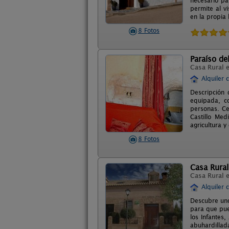
necesario pa
permite al v
en la propia 
8 Fotos
Paraíso de
Casa Rural 
Alquiler 
Descripción 
equipada, c
personas. Ce
Castillo Med
agricultura y
8 Fotos
Casa Rural
Casa Rural 
Alquiler 
Descubre uno
para que pued
los Infantes,
abuhardillad