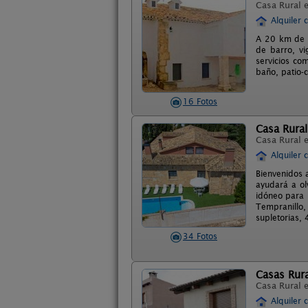
Casa Rural 
Alquiler 
A 20 km de l
de barro, v
servicios co
baño, patio-
16 Fotos
Casa Rural 
Casa Rural 
Alquiler 
Bienvenidos 
ayudará a ol
idóneo para 
Tempranillo
supletorias,
34 Fotos
Casas Rura
Casa Rural 
Alquiler 