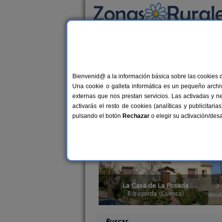
Busca por alojamiento
Alojamientos
>
Casas rurales con jacuzzi
> C
Casas rurales con ja
Bienvenid@ a la información básica sobre las cookies 
Una cookie o galleta informática es un pequeño archiv
Las
alojamientos rurales con jacuzzi e
externas que nos prestan servicios. Las activadas y n
y envidiable. Relájate con el
hidromasa
activarás el resto de cookies (analíticas y publicita
en Castilla-La Mancha
o
casas rurales 
pulsando el botón
Rechazar
o elegir su activación/de
y reconfortable.
El Pinar
La Casa de La Posada
10-20+6 pers.
3-1
40 €
uenca)
Ribagorda (Cuenca)
desde
desd
Buscar