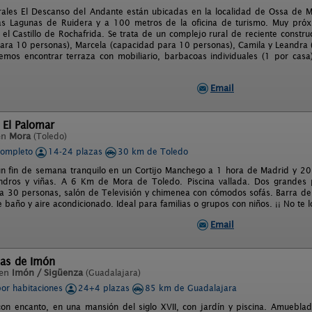
rales El Descanso del Andante están ubicadas en la localidad de Ossa de Mo
as Lagunas de Ruidera y a 100 metros de la oficina de turismo. Muy próx
el Castillo de Rochafrida. Se trata de un complejo rural de reciente constru
ara 10 personas), Marcela (capacidad para 10 personas), Camila y Leandra 
emos encontrar terraza con mobiliario, barbacoas individuales (1 por casa
Email
 El Palomar
en
Mora
(Toledo)
completo
14-24 plazas
30 km de Toledo
un fin de semana tranquilo en un Cortijo Manchego a 1 hora de Madrid y 20
ndros y viñas. A 6 Km de Mora de Toledo. Piscina vallada. Dos grandes p
 30 personas, salón de Televisión y chimenea con cómodos sofás. Barra de 
 baño y aire acondicionado. Ideal para familias o grupos con niños. ¡¡ No te l
Email
nas de Imón
 en
Imón / Sigüenza
(Guadalajara)
por habitaciones
24+4 plazas
85 km de Guadalajara
con encanto, en una mansión del siglo XVII, con jardín y piscina. Amuebla