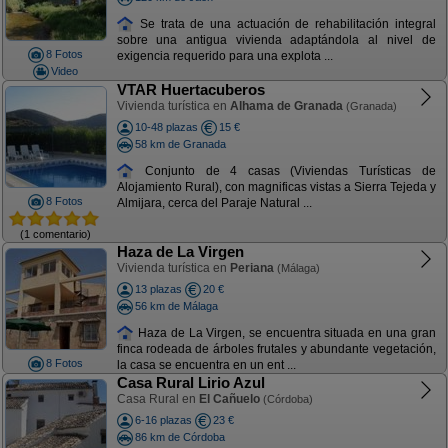
Se trata de una actuación de rehabilitación integral
sobre una antigua vivienda adaptándola al nivel de
8 Fotos
exigencia requerido para una explota ...
Video
VTAR Huertacuberos
Vivienda turística en
Alhama de Granada
(Granada)
10-48 plazas
15 €
58 km de Granada
Conjunto de 4 casas (Viviendas Turísticas de
Alojamiento Rural), con magnificas vistas a Sierra Tejeda y
8 Fotos
Almijara, cerca del Paraje Natural ...
(1 comentario)
Haza de La Virgen
Vivienda turística en
Periana
(Málaga)
13 plazas
20 €
56 km de Málaga
Haza de La Virgen, se encuentra situada en una gran
finca rodeada de árboles frutales y abundante vegetación,
8 Fotos
la casa se encuentra en un ent ...
Casa Rural Lirio Azul
Casa Rural en
El Cañuelo
(Córdoba)
6-16 plazas
23 €
86 km de Córdoba