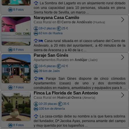
La Sombra del Lagarto es un alojamiento rural dotado
con una capacidad para 10 personas, situada en plena
8 Fotos
Sierra Norte de Sevilla, un marco ...
Narayana Casa Camilo
Casa Rural en
El Cerro de Andévalo
(Huelva)
18+2 plazas
25 €
63 km de Huelva
Casa rural situada en el casco urbano del Cerro de
Andevalo, a 20 mtrs del ayuntamient,. a 40 minutos de la
8 Fotos
sierra de Aracena y a 40 de la c ...
Paraje San Ginés
Apartamentos Rurales en
Andújar
(Jaén)
16+5 plazas
42 €
39 km de Jaén
Paraje San Gines dispone de cinco cómodos
Apartamentos (casas) de uno y dos dormitorios
7 Fotos
construidos en madera, amueblados y equipados para h ...
Finca La Florida de San Antonio
Casa Rural en
Huércal-Overa
(Almería)
10-20 plazas
35 €
100 km de Almería
La casa-cortijo debe su nombre a la que fuera sobrina
del fundador, Dª Jacoba Ayas, persona amante del campo
8 Fotos
y muy querida por los lugareños ...