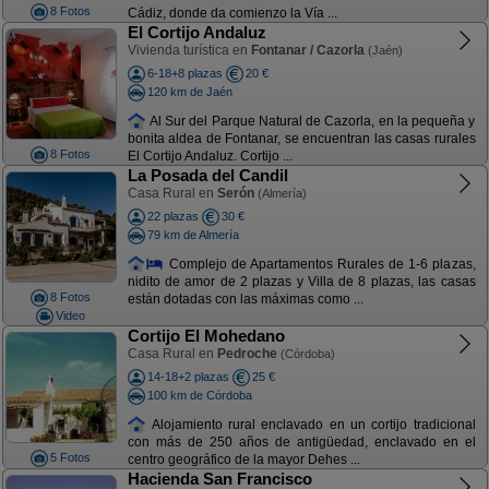
8 Fotos
Cádiz, donde da comienzo la Vía ...
El Cortijo Andaluz
Vivienda turística en
Fontanar / Cazorla
(Jaén)
6-18+8 plazas
20 €
120 km de Jaén
Al Sur del Parque Natural de Cazorla, en la pequeña y
bonita aldea de Fontanar, se encuentran las casas rurales
8 Fotos
El Cortijo Andaluz. Cortijo ...
La Posada del Candil
Casa Rural en
Serón
(Almería)
22 plazas
30 €
79 km de Almería
Complejo de Apartamentos Rurales de 1-6 plazas,
nidito de amor de 2 plazas y Villa de 8 plazas, las casas
8 Fotos
están dotadas con las máximas como ...
Video
Cortijo El Mohedano
Casa Rural en
Pedroche
(Córdoba)
14-18+2 plazas
25 €
100 km de Córdoba
Alojamiento rural enclavado en un cortijo tradicional
con más de 250 años de antigüedad, enclavado en el
5 Fotos
centro geográfico de la mayor Dehes ...
Hacienda San Francisco