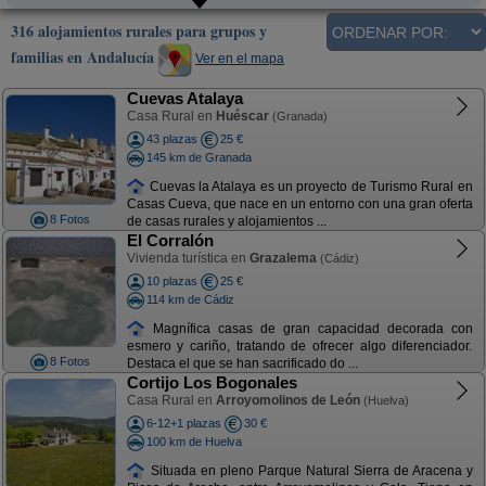
316 alojamientos rurales para grupos y
familias en Andalucía
Ver en el mapa
Cuevas Atalaya
Casa Rural en
Huéscar
(Granada)
43 plazas
25 €
145 km de Granada
Cuevas la Atalaya es un proyecto de Turismo Rural en
Casas Cueva, que nace en un entorno con una gran oferta
8 Fotos
de casas rurales y alojamientos ...
El Corralón
Vivienda turística en
Grazalema
(Cádiz)
10 plazas
25 €
114 km de Cádiz
Magnífica casas de gran capacidad decorada con
esmero y cariño, tratando de ofrecer algo diferenciador.
8 Fotos
Destaca el que se han sacrificado do ...
Cortijo Los Bogonales
Casa Rural en
Arroyomolinos de León
(Huelva)
6-12+1 plazas
30 €
100 km de Huelva
Situada en pleno Parque Natural Sierra de Aracena y