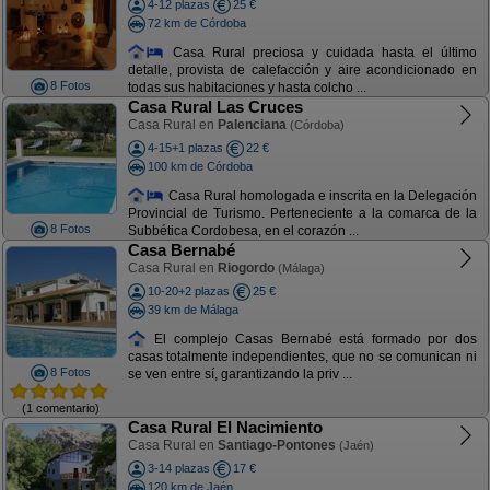
4-12 plazas
25 €
72 km de Córdoba
Casa Rural preciosa y cuidada hasta el último
detalle, provista de calefacción y aire acondicionado en
8 Fotos
todas sus habitaciones y hasta colcho ...
Casa Rural Las Cruces
Casa Rural en
Palenciana
(Córdoba)
4-15+1 plazas
22 €
100 km de Córdoba
Casa Rural homologada e inscrita en la Delegación
Provincial de Turismo. Perteneciente a la comarca de la
8 Fotos
Subbética Cordobesa, en el corazón ...
Casa Bernabé
Casa Rural en
Riogordo
(Málaga)
10-20+2 plazas
25 €
39 km de Málaga
El complejo Casas Bernabé está formado por dos
casas totalmente independientes, que no se comunican ni
8 Fotos
se ven entre sí, garantizando la priv ...
(1 comentario)
Casa Rural El Nacimiento
Casa Rural en
Santiago-Pontones
(Jaén)
3-14 plazas
17 €
120 km de Jaén