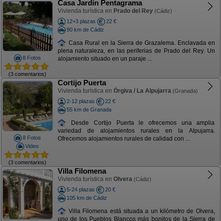
Casa Jardín Pentagrama
Vivienda turística en
Prado del Rey
(Cádiz)
12+3 plazas
22 €
90 km de Cádiz
Casa Rural en la Sierra de Grazalema. Enclavada en
plena naturaleza, en las periferias de Prado del Rey. Un
8 Fotos
alojamiento situado en un paraje ...
(3 comentarios)
Cortijo Puerta
Vivienda turística en
Órgiva / La Alpujarra
(Granada)
2-12 plazas
22 €
55 km de Granada
Desde Cortijo Puerta le ofrecemos una amplia
variedad de alojamientos rurales en la Alpujarra.
8 Fotos
Ofrecemos alojamientos rurales de calidad con ...
Video
(3 comentarios)
Villa Filomena
Vivienda turística en
Olvera
(Cádiz)
5-24 plazas
20 €
105 km de Cádiz
Villa Filomena está situada a un kilómetro de Olvera,
uno de los Pueblos Blancos más bonitos de la Sierra de