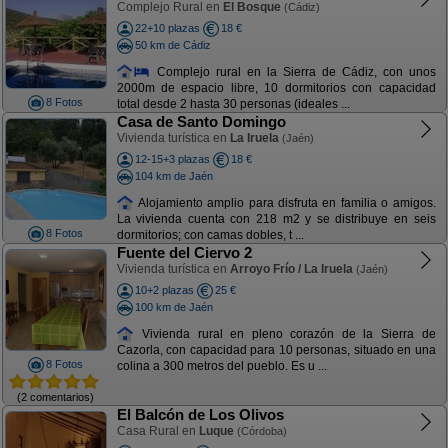
Complejo Rural en
El Bosque
(Cádiz)
22+10 plazas
18 €
50 km de Cádiz
Complejo rural en la Sierra de Cádiz, con unos
2000m de espacio libre, 10 dormitorios con capacidad
8 Fotos
total desde 2 hasta 30 personas (ideales ...
Casa de Santo Domingo
Vivienda turística en
La Iruela
(Jaén)
12-15+3 plazas
18 €
104 km de Jaén
Alojamiento amplio para disfruta en familia o amigos.
La vivienda cuenta con 218 m2 y se distribuye en seis
8 Fotos
dormitorios; con camas dobles, t ...
Fuente del Ciervo 2
Vivienda turística en
Arroyo Frío / La Iruela
(Jaén)
10+2 plazas
25 €
100 km de Jaén
Vivienda rural en pleno corazón de la Sierra de
Cazorla, con capacidad para 10 personas, situado en una
8 Fotos
colina a 300 metros del pueblo. Es u ...
(2 comentarios)
El Balcón de Los Olivos
Casa Rural en
Luque
(Córdoba)