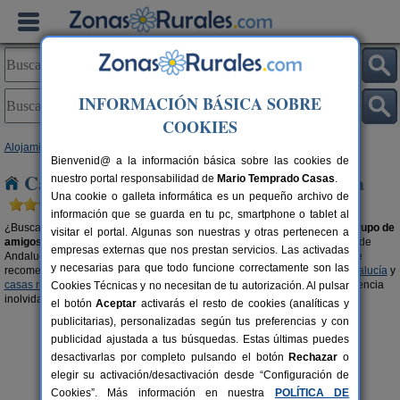
INFORMACIÓN BÁSICA SOBRE
COOKIES
Alojamientos
>
Casas rurales para grupos
> Andalucía
Bienvenid@ a la información básica sobre las cookies de
Casas rurales para grupos en Andalucía
nuestro portal responsabilidad de
Mario Temprado Casas
.
Una cookie o galleta informática es un pequeño archivo de
información que se guarda en tu pc, smartphone o tablet al
¿Buscas una casa rural en
Andalucía
para disfrutar en
familia
o con tu
grupo de
visitar el portal. Algunas son nuestras y otras pertenecen a
amigos o amigas
? Organiza tu viaje con tu gente en el alojamiento rural de
empresas externas que nos prestan servicios. Las activadas
Andalucía que más se ajuste a las características de tu grupo. También, te
y necesarias para que todo funcione correctamente son las
recomendamos visitar las secciones de
casas rurales con piscina en Andalucía
y
casas rurales en el campo en Andalucía
para que podáis vivir una experiencia
Cookies Técnicas y no necesitan de tu autorización. Al pulsar
inolvidable en buena compañía.
el botón
Aceptar
activarás el resto de cookies (analíticas y
publicitarias), personalizadas según tus preferencias y con
publicidad ajustada a tus búsquedas. Estas últimas puedes
desactivarlas por completo pulsando el botón
Rechazar
o
elegir su activación/desactivación desde “Configuración de
Cookies”. Más información en nuestra
POLÍTICA DE