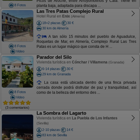
Picos de Aroche, entre Arroyomolinos y Cala. Tiene en
8 Fotos
planta baja, adaptada para discapa ...
Las Tres Patas Complejo Rural
Hotel Rural en
Enix
(Almería)
18+2 plazas
30 €
30 km de Almería
A tan sólo 15 minutos del pueblo de Aguadulce,
Roquetas de Mar, en Almería, Complejo Rural Las Tres
8 Fotos
Patas es un lugar mágico que consta de H ...
Video
Parador del Silo
Vivienda turística en
Cónchar / Villamena
(Granada)
6-14 plazas
30 €
29 km de Granada
La casa está ubicada dentro de una finca privada
cerrada donde podrá disfrutar de paz y tranquilidad, así
8 Fotos
como de la belleza del entorno des ...
Video
(3 comentarios)
La Sombra del Lagarto
Vivienda turística en
La Puebla de Los Infantes
(Sevilla)
2-10 plazas
14 €
83 km de Sevilla