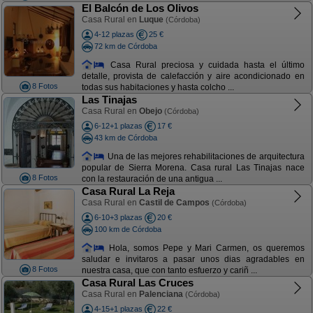
El Balcón de Los Olivos
Casa Rural en
Luque
(Córdoba)
4-12 plazas
25 €
72 km de Córdoba
Casa Rural preciosa y cuidada hasta el último
detalle, provista de calefacción y aire acondicionado en
8 Fotos
todas sus habitaciones y hasta colcho ...
Las Tinajas
Casa Rural en
Obejo
(Córdoba)
6-12+1 plazas
17 €
43 km de Córdoba
Una de las mejores rehabilitaciones de arquitectura
popular de Sierra Morena. Casa rural Las Tinajas nace
8 Fotos
con la restauración de una antigua ...
Casa Rural La Reja
Casa Rural en
Castil de Campos
(Córdoba)
6-10+3 plazas
20 €
100 km de Córdoba
Hola, somos Pepe y Mari Carmen, os queremos
saludar e invitaros a pasar unos dias agradables en
8 Fotos
nuestra casa, que con tanto esfuerzo y cariñ ...
Casa Rural Las Cruces
Casa Rural en
Palenciana
(Córdoba)
4-15+1 plazas
22 €