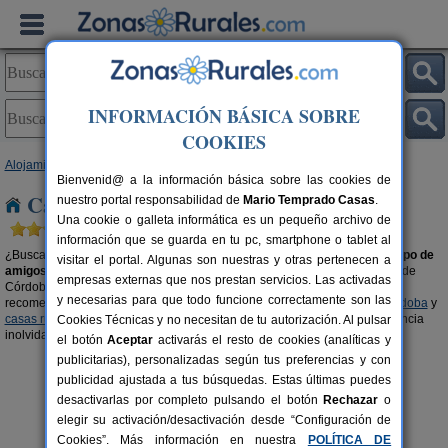
INFORMACIÓN BÁSICA SOBRE
COOKIES
Alojamientos
>
Casas rurales para grupos
>
Andalucía
> Córdoba
Bienvenid@ a la información básica sobre las cookies de
Casas rurales para grupos en Córdoba
nuestro portal responsabilidad de
Mario Temprado Casas
.
Una cookie o galleta informática es un pequeño archivo de
información que se guarda en tu pc, smartphone o tablet al
¿Buscas una casa rural en
Córdoba
para disfrutar en
familia
o con tu
grupo de
visitar el portal. Algunas son nuestras y otras pertenecen a
amigos o amigas
? Organiza tu viaje con tu gente en el alojamiento rural de
empresas externas que nos prestan servicios. Las activadas
Córdoba que más se ajuste a las características de tu grupo. También, te
y necesarias para que todo funcione correctamente son las
recomendamos visitar las secciones de
casas rurales con piscina en Córdoba
y
casas rurales en el campo en Córdoba
para que podáis vivir una experiencia
Cookies Técnicas y no necesitan de tu autorización. Al pulsar
inolvidable en buena compañía.
el botón
Aceptar
activarás el resto de cookies (analíticas y
publicitarias), personalizadas según tus preferencias y con
publicidad ajustada a tus búsquedas. Estas últimas puedes
desactivarlas por completo pulsando el botón
Rechazar
o
elegir su activación/desactivación desde “Configuración de
Cookies”. Más información en nuestra
POLÍTICA DE