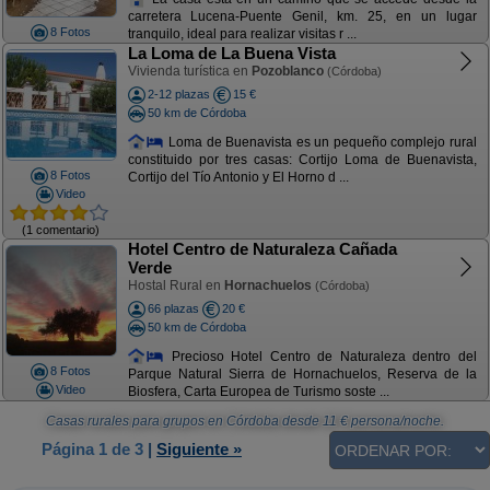
carretera Lucena-Puente Genil, km. 25, en un lugar
8 Fotos
tranquilo, ideal para realizar visitas r ...
La Loma de La Buena Vista
Vivienda turística en
Pozoblanco
(Córdoba)
2-12 plazas
15 €
50 km de Córdoba
Loma de Buenavista es un pequeño complejo rural
constituido por tres casas: Cortijo Loma de Buenavista,
8 Fotos
Cortijo del Tío Antonio y El Horno d ...
Video
(1 comentario)
Hotel Centro de Naturaleza Cañada
Verde
Hostal Rural en
Hornachuelos
(Córdoba)
66 plazas
20 €
50 km de Córdoba
Precioso Hotel Centro de Naturaleza dentro del
8 Fotos
Parque Natural Sierra de Hornachuelos, Reserva de la
Video
Biosfera, Carta Europea de Turismo soste ...
Casas rurales para grupos en Córdoba
desde
11
€ persona/noche.
Página 1 de 3
|
Siguiente »