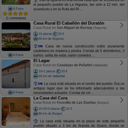
el pequeño pueblo de La Higuera, tan solo a 12 min. del
8 Fotos
acueducto y en la Ruta del Ri ...
(1 comentario)
Casa Rural El Cabañón del Duratón
Casa Rural en
San Miguel de Bernuy
(Segovia)
10 plazas
26 €
60 km de Segovia
Casa de nueva construcción estilo puramente
castellano en madera y piedra. Consta de 5 dormitorios, 3
8 Fotos
baños, salita de estar, salón comedor, ...
El Lagar
Casa Rural en
Canalejas de Peñafiel
(Valladolid)
10+1 plazas
20 €
55 km de Valladolid
La casa está situada en el centro del pueblo. Era un
antiguo lagar que se ha reformado adecuándolo a las
8 Fotos
necesidades actuales. Consta de cin ...
La Casa del Cura
Casa Rural en
Fresnillo de Las Dueñas
(Burgos)
10-20+6 plazas
31 €
80 km de Burgos
La casa está situada en la plaza de este pequeño
pueblo situado a 3 km de Aranda de Duero, donde se