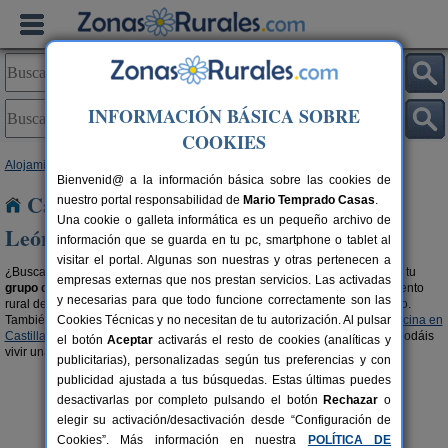
INFORMACIÓN BÁSICA SOBRE
COOKIES
Alojamientos
>
Casas rurales para grupos
> Castilla y León
Bienvenid@ a la información básica sobre las cookies de
Casas rurales para grupos en Castilla y
nuestro portal responsabilidad de
Mario Temprado Casas
.
Una cookie o galleta informática es un pequeño archivo de
León
información que se guarda en tu pc, smartphone o tablet al
visitar el portal. Algunas son nuestras y otras pertenecen a
¿Buscas una casa rural en
Castilla y León
para disfrutar en
familia
o con tu
empresas externas que nos prestan servicios. Las activadas
grupo de amigos o amigas
? Organiza tu viaje con tu gente en el alojamiento
y necesarias para que todo funcione correctamente son las
rural de Castilla y León que más se ajuste a las características de tu grupo.
También, te recomendamos visitar las secciones de
Cookies Técnicas y no necesitan de tu autorización. Al pulsar
casas rurales con piscina en
Castilla y León
y
casas rurales en el campo en Castilla y León
para que podáis
el botón
Aceptar
activarás el resto de cookies (analíticas y
vivir una experiencia inolvidable en buena compañía.
publicitarias), personalizadas según tus preferencias y con
publicidad ajustada a tus búsquedas. Estas últimas puedes
desactivarlas por completo pulsando el botón
Rechazar
o
elegir su activación/desactivación desde “Configuración de
Cookies”. Más información en nuestra
POLÍTICA DE