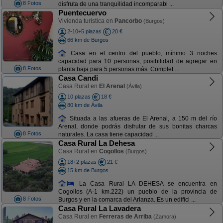
8 Fotos
disfruta de una tranquilidad incomparabl ...
Puentecuervo
Vivienda turística en
Pancorbo
(Burgos)
2-10+5 plazas
20 €
66 km de Burgos
Casa en el centro del pueblo, mínimo 3 noches
capacidad para 10 personas, posibilidad de agregar en
8 Fotos
planta baja para 5 personas más. Complet ...
Casa Candi
Casa Rural en
El Arenal
(Ávila)
10 plazas
18 €
80 km de Ávila
Situada a las afueras de El Arenal, a 150 m del río
Arenal, donde podrás disfrutar de sus bonitas charcas
8 Fotos
naturales. La casa tiene capacidad ...
Casa Rural La Dehesa
Casa Rural en
Cogollos
(Burgos)
18+2 plazas
21 €
15 km de Burgos
La Casa Rural LA DEHESA se encuentra en
Cogollos (A-1 km.222) un pueblo de la provincia de
8 Fotos
Burgos y en la comarca del Arlanza. Es un edifici ...
Casa Rural La Lavadera
Casa Rural en
Ferreras de Arriba
(Zamora)