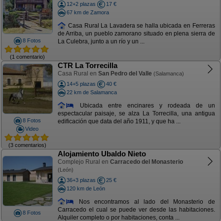
12+2 plazas
17 €
67 km de Zamora
Casa Rural La Lavadera se halla ubicada en Ferreras
de Arriba, un pueblo zamorano situado en plena sierra de
8 Fotos
La Culebra, junto a un río y un ...
(1 comentario)
CTR La Torrecilla
Casa Rural en
San Pedro del Valle
(Salamanca)
14+5 plazas
40 €
22 km de Salamanca
Ubicada entre encinares y rodeada de un
espectacular paisaje, se alza La Torrecilla, una antigua
8 Fotos
edificación que data del año 1911, y que ha ...
Video
(3 comentarios)
Alojamiento Ubaldo Nieto
Complejo Rural en
Carracedo del Monasterio
(León)
36+3 plazas
25 €
120 km de León
Nos encontramos al lado del Monasterio de
Carracedo el cual se puede ver desde las habitaciones.
8 Fotos
Alquiler completo o por habitaciones, conta ...