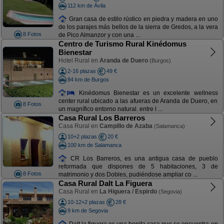
112 km de Ávila
Gran casa de estilo rústico en piedra y madera en uno
de los parajes más bellos de la sierra de Gredos, a la vera
8 Fotos
de Pico Almanzor y con una ...
Centro de Turismo Rural Kinédomus
Bienestar
Hotel Rural en
Aranda de Duero
(Burgos)
2-16 plazas
49 €
84 km de Burgos
Kinédomus Bienestar es un excelente wellness
center rural ubicado a las afueras de Aranda de Duero, en
8 Fotos
un magnífico entorno natural. entre l ...
Casa Rural Los Barreros
Casa Rural en
Campillo de Azaba
(Salamanca)
10+2 plazas
20 €
100 km de Salamanca
CR Los Barreros, es una antigua casa de pueblo
reformada que dispones de 5 habitaciones, 3 de
8 Fotos
matrimonio y dos Dobles, pudiéndose ampliar co ...
Casa Rural Dalt La Figuera
Casa Rural en
La Higuera / Espirdo
(Segovia)
10-12+2 plazas
28 €
9 km de Segovia
Dalt la figuera es una bonita casa que se encuentra en