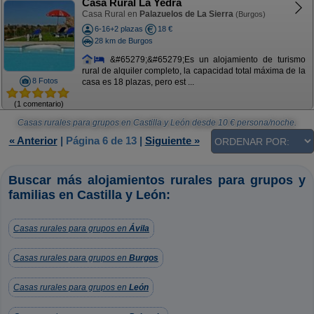
Casa Rural La Yedra
Casa Rural en
Palazuelos de La Sierra
(Burgos)
6-16+2 plazas
18 €
28 km de Burgos
&#65279;&#65279;Es un alojamiento de turismo
rural de alquiler completo, la capacidad total máxima de la
8 Fotos
casa es 18 plazas, pero est ...
(1 comentario)
Casas rurales para grupos en Castilla y León
desde
10
€ persona/noche.
« Anterior
|
Página 6 de 13
|
Siguiente »
Buscar más alojamientos rurales para grupos y
familias en Castilla y León:
Casas rurales para grupos en
Ávila
Casas rurales para grupos en
Burgos
Casas rurales para grupos en
León