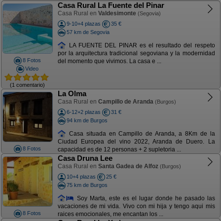
Casa Rural La Fuente del Pinar
Casa Rural en
Valdesimonte
(Segovia)
9-10+4 plazas
35 €
57 km de Segovia
LA FUENTE DEL PINAR es el resultado del respeto
por la arquitectura tradicional segoviana y la modernidad
8 Fotos
del momento que vivimos. La casa e ...
Video
(1 comentario)
La Olma
Casa Rural en
Campillo de Aranda
(Burgos)
6-12+2 plazas
31 €
94 km de Burgos
Casa situada en Campillo de Aranda, a 8Km de la
Ciudad Europea del vino 2022, Aranda de Duero. La
8 Fotos
capacidad es de 12 personas + 2 supletoria ...
Casa Druna Lee
Casa Rural en
Santa Gadea de Alfoz
(Burgos)
10+4 plazas
25 €
75 km de Burgos
Soy Marta, este es el lugar donde he pasado las
vacaciones de mi vida. Vivo con mi hija y tengo aqui mis
8 Fotos
raices emocionales, me encantan los ...