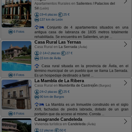
Apartamentos Rurales en
Salientes / Palacios del
Sil
(León)
19+6 plazas
25 €
137 km de León
Conjunto de 4 apartamentos situados en una
6 Fotos
antigua casa de labranza de 1835 metros totalmente
rehabilitada. Se encuentra en Salientes, un pe ...
Casa Rural Las Yernas
Casa Rural en
La Serrada
(Ávila)
2-14+2 plazas
27 €
15 km de Ávila
Casa rural situada en la provincia de Ávila, en el
término municipal de un pueblo que se llama La Serrada.
8 Fotos
Es un hospedaje destinado a famil ...
La Mambla de La Ribera
Casa Rural en
Mambrilla de Castrejón
(Burgos)
24+2 plazas
25 €
90 km de Burgos
La Mambla es un Inmueble construido en el siglo
XVII, fachadas de piedra labrada, dotado de un gran
8 Fotos
portalón que da acceso al mismo. Consta ...
Casagrande Candeleda
Vivienda turística en
Candeleda
(Ávila)
12 plazas
50 €