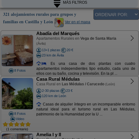
MÁS FILTROS
321 alojamientos rurales para grupos y
familias en Castilla y León
Ver en el mapa
Abadía del Marqués
Apartamentos Rurales en
Vega de Santa Maria
(Ávila)
13+1 plazas
20 €
23 km de Ávila
Es una casa de dos plantas con cuatro
apartamentos independientes tipo estudio, cada uno de
8 Fotos
ellos con su baño, cocina y televisión. En la pl ...
Casa Rural Médulas
Casa Rural en
Las Médulas / Carucedo
(León)
2-30 plazas
23 €
120 km de León
Casas de alquiler íntegro en un incomparable entorno
natural ideal para el turismo rural en Las Médulas,
8 Fotos
patrimonio de la Humanidad por la U ...
Video
(1 comentario)
Amelia I y II