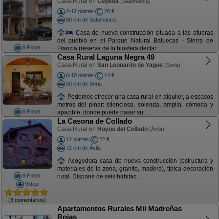
Casa Rural en
Cepeda
(Salamanca)
2-12 plazas
20 €
80 km de Salamanca
Casa de nueva construcción situada a las afueras
del pueblo en el Parque Natural Batuecas - Sierra de
8 Fotos
Francia (reserva de la biosfera declar ...
Casa Rural Laguna Negra 49
Casa Rural en
San Leonardo de Yagüe
(Soria)
6-10 plazas
14 €
50 km de Soria
Podemos ofrecer una casa rural en alquiler, a escasos
metros del pinar: silenciosa, soleada, amplia, cómoda y
8 Fotos
apacible, donde puede pasar su ...
La Casona de Collado
Casa Rural en
Hoyos del Collado
(Ávila)
12 plazas
22 €
72 km de Ávila
Acogedora casa de nueva construcción (estructura y
materiales de la zona, granito, madera), típica decoración
8 Fotos
rural. Dispone de seis habitac ...
Video
(3 comentarios)
Apartamentos Rurales Mil Madreñas
Rojas