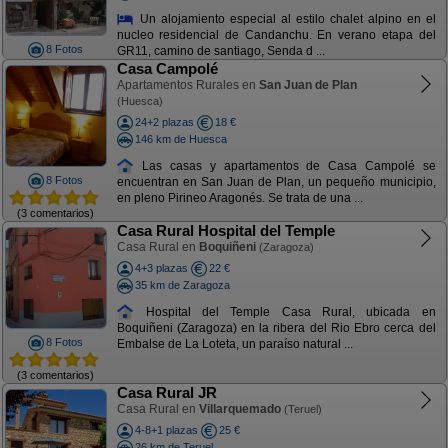
Un alojamiento especial al estilo chalet alpino en el
nucleo residencial de Candanchu. En verano etapa del
8 Fotos
GR11, camino de santiago, Senda d ...
Casa Campolé
Apartamentos Rurales en
San Juan de Plan
(Huesca)
24+2 plazas
18 €
146 km de Huesca
Las casas y apartamentos de Casa Campolé se
8 Fotos
encuentran en San Juan de Plan, un pequeño municipio,
en pleno Pirineo Aragonés. Se trata de una ...
(3 comentarios)
Casa Rural Hospital del Temple
Casa Rural en
Boquiñeni
(Zaragoza)
4+3 plazas
22 €
35 km de Zaragoza
Hospital del Temple Casa Rural, ubicada en
Boquiñeni (Zaragoza) en la ribera del Rio Ebro cerca del
8 Fotos
Embalse de La Loteta, un paraíso natural ...
(3 comentarios)
Casa Rural JR
Casa Rural en
Villarquemado
(Teruel)
4-8+1 plazas
25 €
26 km de Teruel