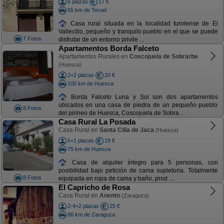
6 plazas
17 €
55 km de Teruel
Casa rural situada en la localidad turolense de El
Vallecillo, pequeño y tranquilo pueblo en el que se puede
7 Fotos
disfrutar de un entorno privile ...
Apartamentos Borda Falceto
Apartamentos Rurales en
Coscojuela de Sobrarbe
(Huesca)
2+2 plazas
20 €
100 km de Huesca
Borda Falceto Luna y Sol son dos apartamentos
ubicados en una casa de piedra de un pequeño pueblo
8 Fotos
del pirineo de Huesca, Coscojuela de Sobra ...
Casa Rural La Posada
Casa Rural en
Santa Cilia de Jaca
(Huesca)
5+1 plazas
19 €
75 km de Huesca
Casa de alquiler íntegro para 5 personas, con
posibilidad bajo petición de cama supletoria. Totalmente
8 Fotos
equipada en ropa de cama y baño, prod ...
El Capricho de Rosa
Casa Rural en
Anento
(Zaragoza)
2-4+2 plazas
25 €
86 km de Zaragoza