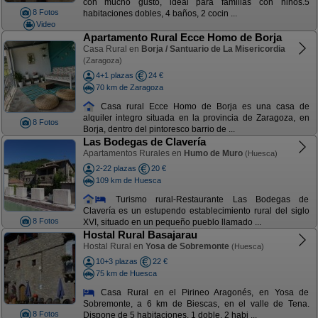
con mucho gusto, ideal para familias con niños.5
8 Fotos
habitaciones dobles, 4 baños, 2 cocin ...
Video
Apartamento Rural Ecce Homo de Borja
Casa Rural en
Borja / Santuario de La Misericordia
(Zaragoza)
4+1 plazas
24 €
70 km de Zaragoza
Casa rural Ecce Homo de Borja es una casa de
alquiler integro situada en la provincia de Zaragoza, en
8 Fotos
Borja, dentro del pintoresco barrio de ...
Las Bodegas de Clavería
Apartamentos Rurales en
Humo de Muro
(Huesca)
2-22 plazas
20 €
109 km de Huesca
Turismo rural-Restaurante Las Bodegas de
Clavería es un estupendo establecimiento rural del siglo
8 Fotos
XVI, situado en un pequeño pueblo llamado ...
Hostal Rural Basajarau
Hostal Rural en
Yosa de Sobremonte
(Huesca)
10+3 plazas
22 €
75 km de Huesca
Casa Rural en el Pirineo Aragonés, en Yosa de
Sobremonte, a 6 km de Biescas, en el valle de Tena.
8 Fotos
Dispone de 5 habitaciones, 1 doble, 2 habi ...