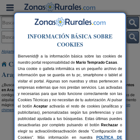
INFORMACIÓN BÁSICA SOBRE
COOKIES
Alojamientos
>
Casas rurales que admiten animales
> Aragón
Bienvenid@ a la información básica sobre las cookies de
Casas rurales que admiten animales en
nuestro portal responsabilidad de
Mario Temprado Casas
.
Una cookie o galleta informática es un pequeño archivo de
Aragón
información que se guarda en tu pc, smartphone o tablet al
visitar el portal. Algunas son nuestras y otras pertenecen a
¿Buscas casas rurales que admiten animales? Aquí encontrarás
alojamientos
empresas externas que nos prestan servicios. Las activadas
en Aragón que aceptan mascotas
, son parte de la familia y por ello, van
y necesarias para que todo funcione correctamente son las
contigo de vacaciones. También tienen derecho de disfrutar de las ventajas de
alquilar una casa rural y de los encantos del entorno. ¿Te imaginas el momento
Cookies Técnicas y no necesitan de tu autorización. Al pulsar
mágico con tu mascota al lado de la chimena?, encuentra
casas rurales con
el botón
Aceptar
activarás el resto de cookies (analíticas y
chimenea en Aragón
y filtra por las que admitan animales.
publicitarias), personalizadas según tus preferencias y con
publicidad ajustada a tus búsquedas. Estas últimas puedes
desactivarlas por completo pulsando el botón
Rechazar
o
elegir su activación/desactivación desde “Configuración de
Cookies”. Más información en nuestra
POLÍTICA DE