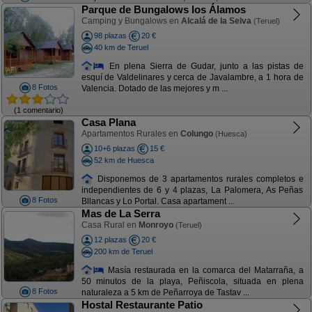
Parque de Bungalows los Álamos
Camping y Bungalows en
Alcalá de la Selva
(Teruel)
98 plazas
20 €
40 km de Teruel
En plena Sierra de Gudar, junto a las pistas de
esquí de Valdelinares y cerca de Javalambre, a 1 hora de
8 Fotos
Valencia. Dotado de las mejores y m ...
(1 comentario)
Casa Plana
Apartamentos Rurales en
Colungo
(Huesca)
10+6 plazas
15 €
52 km de Huesca
Disponemos de 3 apartamentos rurales completos e
independientes de 6 y 4 plazas, La Palomera, As Peñas
8 Fotos
Bllancas y Lo Portal. Casa apartament ...
Mas de La Serra
Casa Rural en
Monroyo
(Teruel)
12 plazas
20 €
200 km de Teruel
Masía restaurada en la comarca del Matarraña, a
50 minutos de la playa, Peñiscola, situada en plena
8 Fotos
naturaleza a 5 km de Peñarroya de Tastav ...
Hostal Restaurante Patio