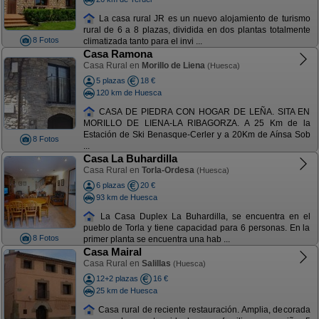
La casa rural JR es un nuevo alojamiento de turismo
rural de 6 a 8 plazas, dividida en dos plantas totalmente
8 Fotos
climatizada tanto para el invi ...
Casa Ramona
Casa Rural en
Morillo de Liena
(Huesca)
5 plazas
18 €
120 km de Huesca
CASA DE PIEDRA CON HOGAR DE LEÑA. SITA EN
MORILLO DE LIENA-LA RIBAGORZA. A 25 Km de la
Estación de Ski Benasque-Cerler y a 20Km de Aínsa Sob
8 Fotos
...
Casa La Buhardilla
Casa Rural en
Torla-Ordesa
(Huesca)
6 plazas
20 €
93 km de Huesca
La Casa Duplex La Buhardilla, se encuentra en el
pueblo de Torla y tiene capacidad para 6 personas. En la
8 Fotos
primer planta se encuentra una hab ...
Casa Mairal
Casa Rural en
Salillas
(Huesca)
12+2 plazas
16 €
25 km de Huesca
Casa rural de reciente restauración. Amplia, decorada