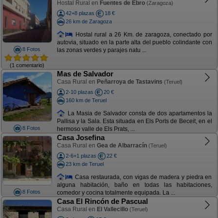
Hostal Rural en
Fuentes de Ebro
(Zaragoza)
42+8 plazas
18 €
26 km de Zaragoza
Hostal rural a 26 Km. de zaragoza, conectado por
autovia, situado en la parte alta del pueblo colindante con
8 Fotos
las zonas verdes y parajes natu ...
(1 comentario)
Mas de Salvador
Casa Rural en
Peñarroya de Tastavins
(Teruel)
2-10 plazas
20 €
160 km de Teruel
La Masia de Salvador consta de dos apartamentos la
Pallisa y la Sala. Esta situada en Els Ports de Beceit, en el
8 Fotos
hermoso valle de Els Prats, ...
Casa Josefina
Casa Rural en
Gea de Albarracín
(Teruel)
2-6+1 plazas
22 €
23 km de Teruel
Casa restaurada, con vigas de madera y piedra en
alguna habitación, baño en todas las habitaciones,
8 Fotos
comedor y cocina totalmente equipada. La ...
Casa El Rincón de Pascual
Casa Rural en
El Vallecillo
(Teruel)