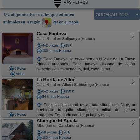
MÁS FILTROS
132 alojamientos rurales que admiten
animales en Aragón
Ver en el mapa
Casa Fantova
Casa Rural en
Solipueyo
(Huesca)
4+2 plazas
15 €
100 km de Huesca
Casa Fantova, se encuentra en el Valle de La Fueva,
Pirineo aragonés. Casa fantova dispone de salón-
8 Fotos
comedor con chimenea, tv, dvd, cadena mu ...
Video
La Borda de Allué
Casa Rural en
Allué / Sabiñánigo
(Huesca)
6+2 plazas
150 €
54 km de Huesca
Preciosa casa rural restaurada situada en Allué, un
pueblecito tranquilo situado en mitad del pirineo
8 Fotos
aragonés. Equipada con fuego bajo y es ...
Albergue El Águila
Albergue en
Candanchú
(Huesca)
58 plazas
20 €
100 km de Huesca