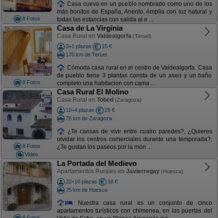
Casa cueva en un pueblo nombrado como uno de los
más bonitos de España, Anento. Amplia con luz natural y
8 Fotos
todas las estancias con salida al e ...
Casa de La Virginia
Casa Rural en
Valdealgorfa
(Teruel)
3+1 plazas
15 €
170 km de Teruel
Cómoda casa rural en el centro de Valdealgorfa. Casa
de pueblo tiene 3 plantas consta de un aseo y un baño
8 Fotos
completo una habitacion con cama ...
Casa Rural El Molino
Casa Rural en
Tobed
(Zaragoza)
10+4 plazas
25 €
78 km de Zaragoza
¿Te cansas de vivir entre cuatro paredes?, ¿Quieres
olvidar los centros comerciales durante una temporada?,
8 Fotos
¿Te gustan los paseos por la mon ...
Video
La Portada del Medievo
Apartamentos Rurales en
Javierregay
(Huesca)
22+10 plazas
18 €
75 km de Huesca
Nuestra casa rural es un conjunto de cinco
apartamentos turísticos con chimenea, en las puertas del
8 Fotos